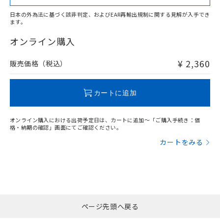
日本の外為法に基づく該非判定、およびEAR再輸出規制に関する見解が入手でき
ます。
"対応済み"や非含有の記載がされた商品であっても、流通
在庫等で未対応品が混在する可能性があります。
オンライン購入
非含有品が必要な際は、弊社営業部門もしくは販売店へお
問い合わせください。
¥ 2,360
販売価格（税込）
この製品のRoHS/REACH対応状況ページへ
カートに追加
オンライン購入における出荷予定日は、カートに追加～「ご購入手続き：価
格・納期の確認」画面にてご確認ください。
カートをみる
ページ先頭へ戻る