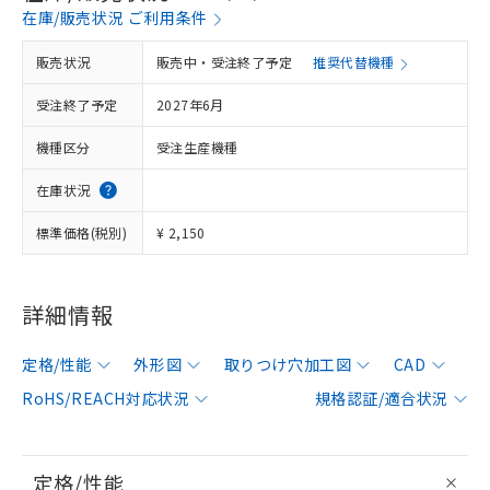
在庫/販売状況 ご利用条件
販売状況
販売中・受注終了予定
推奨代替機種
受注終了予定
2027年6月
機種区分
受注生産機種
在庫状況
標準価格(税別)
¥ 2,150
詳細情報
定格/性能
外形図
取りつけ穴加工図
CAD
RoHS/REACH対応状況
規格認証/適合状況
定格/性能