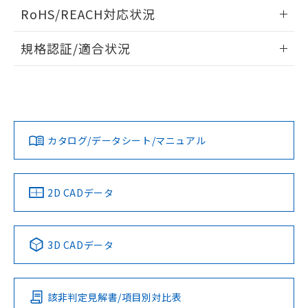
ログイン/会員登録いただくと、CADデータをダウンロー
RoHS/REACH対応状況
ドすることができます。
情報更新：2026/7/29
規格認証/適合状況
ログイン/会員登録
EU RoHS
注意事項・凡例
UL認証
CSA認証
CEマーキング
Yes
Yes
Yes
対応状況
対応予定月
※1
※2
ダウンロードデータをご利用いただく前に、以下を必ずお読
みください。
カタログ/データシート/マニュアル
対応済み
ソフトウェアの使用条件
LR型式承認
DNV型式承認
BV型式承認
KR型式承
（イギリス
（ノルウェー
（フランス
（韓国
船舶規格）
船舶規格）
船舶規格）
船舶規格
中国 RoHS
注意事項・凡例
2D CADデータ
No
No
No
No
中国 RoHS表
※1 ※2
3D CADデータ
この製品の規格認証/適合状況ページへ
Pb
Hg
Cd
Cr(VI)
その他の認証はこちらのページからご検索ください
該非判定見解書/項目別対比表
X
O
O
O