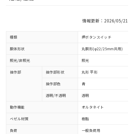
情報更新：2026/05/21
種類
押ボタンスイッチ
胴体形状
丸胴形(φ22/25mm共用)
照光/非照光
照光
操作部
操作部形状
丸形 平形
操作部色
青
透明/不透明
透明
動作機能
オルタネイト
ベゼル材質
樹脂
負荷
一般負荷用