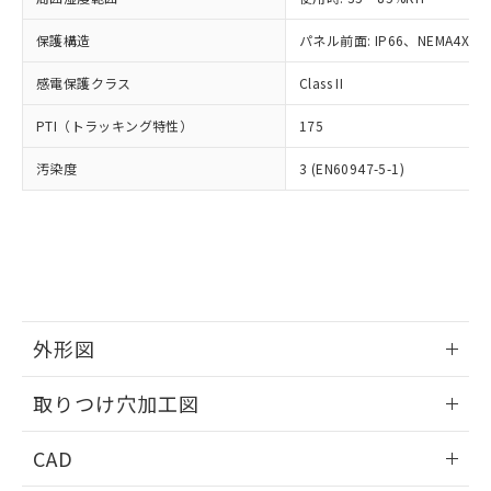
お客様が当ウェブサイト上で当社にご
※3 非含有証明書ダウンロード
登録された部品リストについて、当社
保護構造
パネル前面: IP66、NEMA4X, N
および当社の共同利用者が、当社の製
下記の非含有証明書をダウンロードするこ
品・サービスに関するお客様との取
感電保護クラス
Class II
とができます。
合意する
キャンセル
引・商談に必要な範囲で利用すること
をご了承ください。
PTI（トラッキング特性）
175
EU RoHS指令（10物質）の非含有証明書
※当社の共同利用者とは、
"個人情報
51物質の非含有証明書（当社基準）
の共同利用に関して"
の「1.共同利
汚染度
3 (EN60947-5-1)
※本証明書は発行日時点で非含有を証明す
用者の範囲」に記載されている法人を
るもので、過去に遡って非含有を証明する
指します。
ものではありません。
また、RoHS指令のフタル酸エステル類４
物質の対応では、対応完了までの期間は出
荷製品に未対応品が混在することから備考
欄に対応日を記載しておりました。
既に当社にて対応品への在庫切替を完了
外形図
していることから、特段のことがない限
情報更新：2026/05/21
り、2022年1月12日より割愛しておりま
取りつけ穴加工図
す。
情報更新：2026/05/21
CAD