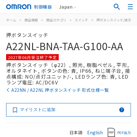
制御機器
Japan
ホーム
>
商品情報
>
商品カテゴリ
>
スイッチ
>
押ボタンスイッチ/表示灯
押ボタンスイッチ
A22NL-BNA-TAA-G100-AA
2027年06月受注終了予定
押ボタンスイッチ（φ22）, 照光, 樹脂ベゼル, 平形,
オルタネイト, ボタンの色: 青, IP66, ねじ端子台, 接
点構成: NO/点灯ユニット/-, LEDランプ色: 青, LED
ランプ電圧: AC/DC6V
A22NN / A22NL 押ボタンスイッチ 形式仕様一覧
マイリストに追加
日本語
English
PDF出力