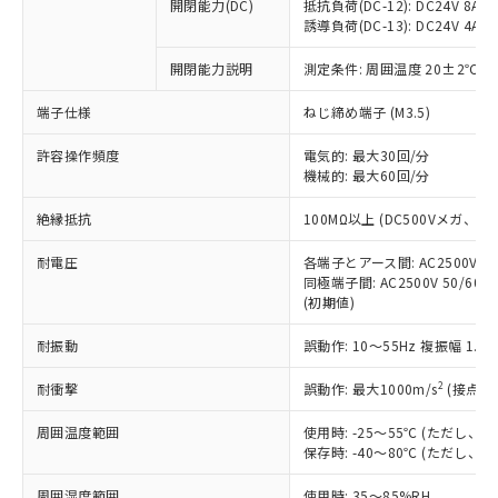
基準値を超えていることを示します。
いたものが、含有品と判明した場合などや
開閉能力(DC)
抵抗負荷(DC-12): DC24V 8A/DC
当社は、これら貴社製品のうち、外国
ことをご了承ください。
「－」：未確認です。当社販売部門へお問
誘導負荷(DC-13): DC24V 4A/DC
むを得ず変更することがあります。
為替および外国貿易法に定める商品
在庫状況および標準価格照会結果は、
い合わせください。
（以下｢規制貨物等」という）を輸出
記載している更新日時点での社内デー
開閉能力説明
測定条件: 周囲温度 20±2℃、
*EU RoHS指令（10物質）：
または国外への提供する場合は、日本
記
タに基づき作成されるものであり、閲
説明
鉛(Pb) 1000ppm以下、 水銀(Hg) 1000ppm以下、 カド
*中国RoHS10物質の基準値 (GB/T26572)：
国政府の輸出許可(または役務取引許
号
覧された時点での実際の在庫および標
ミウム(Cd) 100ppm以下、
Pb(鉛) :1000ppm、 Hg(水銀) : 1000ppm、 Cd(カドミウ
端子仕様
ねじ締め端子 (M3.5)
可)を取得するなどの必要な手続きを
六価クロム(Cr(Ⅵ)) 1000ppm以下、ポリ臭化ビフェニル
ム) : 100ppm、
準価格とは異なる場合があることをご
類(PBB) 1000ppm以下、ポリ臭化ジフェニルエーテル類
Cr(Ⅵ)(六価クロム) : 1000ppm、 PBBs(ポリ臭化ビフェ
とります。
了承ください。
許容操作頻度
電気的: 最大30回/分
(PBDE) 1000ppm以下、フタル酸ビス(2-エチルヘキシ
○
一定数以上の在庫あり
ニル類) : 1000ppm、 PBDEs(ポリ臭化ジフェニルエーテ
当社は規制貨物を破棄する場合は、完
ル) (DEHP)(別名：DOP) 1000ppm以下、フタル酸ブチ
機械的: 最大60回/分
正式な納期状況および標準価格はお客
ル類) : 1000ppm、
ルベンジル（BBP） 1000ppm以下、フタル酸ジブチル
全に破砕するなど、違法に輸出されな
DBP(フタル酸ジブチル) : 1000ppm、 DIBP(フタル酸ジ
様のお取引先、またはお客様担当のオ
（DBP） 1000ppm以下、フタル酸ジイソブチル
イソブチル) : 1000ppm、 BBP(フタル酸ブチルベンジ
△
一定数には満たないが在庫あり
いよう必要な手段を講じます。
絶縁抵抗
100MΩ以上 (DC500Vメガ、
ムロン制御機器販売店・当社販売員に
(DIBP) 1000ppm以下
ル) : 1000ppm、
当社は貴社製品を、核兵器、ミサイ
但し、RoHS指令で産業用監視および制御機器に対する
DEHP(フタル酸ビス(2-エチルヘキシル)) : 1000ppm
ご相談ください。
適用除外項目は除く。
耐電圧
各端子とアース間: AC2500V 50/
ル、化学兵器、生物兵器またはその他
－
在庫なし(最新の在庫状況につ
オムロン制御機器販売店や当社販売拠
フタル酸エステル類の４物質については閾値を超える意
同極端子間: AC2500V 50/60
武器並びにこれらの製造装置等に一切
いては、お客様のお取引先、ま
図的な使用がないことを確認しています。
点は「
販売ネットワーク
」をご確認
(初期値)
※2 環境保護使用期限
使用いたしません。
たはお客様担当のオムロン制御
ください。
当社は、貴社製品を第三者に販売する
機器販売店・当社販売員にご確
在庫状況および標準価格結果を当社の
耐振動
誤動作: 10～55Hz 複振幅 1.
※2 対応予定月
「ｅ」：有害物質（10物質）のすべてが基
場合は、上記1、2および3の内容を当
認ください)
事前の承諾なく第三者に漏洩または開
準値以下であることを示します。
該第三者に通知します。また当社は、
示しないようお願いします。
2
耐衝撃
誤動作: 最大1000m/s
(接点開
部品在庫の切り替え状況などにより、予定
「10」：通常の使用状況下において有害物
販売先および販売に係わる関係者が違
マイパーツ機能（部品リスト作成サー
空
受注生産機種、また在庫状況の
月が前後することがあります。
質が外部に漏えいし、環境に深刻な影響を
法に輸出するおそれがある場合は、取
周囲温度範囲
使用時: -25～55℃ (ただし
ビス）をご利用いただくには、I-Web
白
情報を公開していない機種
及ぼさない年数を意味します。
り引きをいたしません。
保存時: -40～80℃ (ただし
メンバーズにご登録されている必要が
「－」：未確認です。当社販売部門へお問
あります。
い合わせください。
周囲湿度範囲
使用時: 35～85%RH