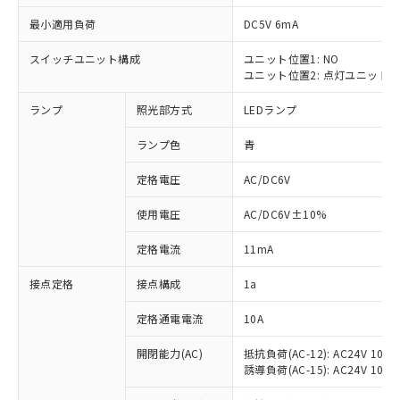
最小適用負荷
DC5V 6mA
スイッチユニット構成
ユニット位置1: NO
ユニット位置2: 点灯ユニット
※1 対応状況
ランプ
照光部方式
LEDランプ
対応済み：EU RoHS指令（10物質）の
非含有に対応した製品が提供可能な商品で
ランプ色
青
す。
対応予定：EU RoHS指令（10物質）の非含
定格電圧
AC/DC6V
ご利用条件
有に対応した製品に切り替える予定のある
使用電圧
AC/DC6V±10%
商品です。
対応予定なし：EU RoHS指令（10物質）の
以下の条件をお読みいただき、同意のうえ
定格電流
11mA
非含有に非対応の商品で、対応品を出す予
ご利用ください。
定はありません。
接点定格
接点構成
1a
調査・確認中：EU RoHS指令（10物質）の
本サービスは、当社制御機器事業取扱
※1 中国RoHS○×表
非含有の対応状況を調査中または確認中の
商品の当社在庫状況および標準価格
定格通電電流
10A
商品です。
(税抜)を提供させていただくもので
「○」：最大均質材料含有率が中国RoHSの
非該当品：ライセンス料など無形物で、有
開閉能力(AC)
抵抗負荷(AC-12): AC24V 10A/A
す。
基準値以下であることを示します。
害物質有無と関係のない商品です。
誘導負荷(AC-15): AC24V 10A/AC
当社制御機器事業取扱商品の中には、
「×」：最大均質材料含有率が中国RoHSの
仕入先様の事情により、非含有部品として
本サービスの対象外となる商品もある