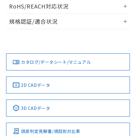
ログイン/会員登録いただくと、CADデータをダウンロー
RoHS/REACH対応状況
ドすることができます。
情報更新：2026/7/29
規格認証/適合状況
ログイン/会員登録
EU RoHS
注意事項・凡例
A22NL-BMM-TYA-P002-YAについての規格認証/適合状況に
ついては、「カスタマーサポートセンタ お客様相談室」また
は貴社担当オムロン営業員または販売店にお問い合わせくだ
対応状況
対応予定月
※1
※2
さい。
ダウンロードデータをご利用いただく前に、以下を必ずお読
みください。
カタログ/データシート/マニュアル
対応済み
ソフトウェアの使用条件
お問い合わせ
中国 RoHS
注意事項・凡例
2D CADデータ
中国 RoHS表
※1 ※2
3D CADデータ
Pb
Hg
Cd
Cr(VI)
該非判定見解書/項目別対比表
X
O
O
O