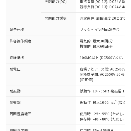
基準値を超えていることを示します。
いたものが、含有品と判明した場合などや
開閉能力(DC)
抵抗負荷(DC-12): DC24V 8A/DC
当社は、これら貴社製品のうち、外国
ことをご了承ください。
「－」：未確認です。当社販売部門へお問
誘導負荷(DC-13): DC24V 4A/DC
むを得ず変更することがあります。
為替および外国貿易法に定める商品
在庫状況および標準価格照会結果は、
い合わせください。
（以下｢規制貨物等」という）を輸出
記載している更新日時点での社内デー
開閉能力説明
測定条件: 周囲温度 20±2℃、
*EU RoHS指令（10物質）：
または国外への提供する場合は、日本
記
タに基づき作成されるものであり、閲
説明
鉛(Pb) 1000ppm以下、 水銀(Hg) 1000ppm以下、 カド
*中国RoHS10物質の基準値 (GB/T26572)：
国政府の輸出許可(または役務取引許
号
覧された時点での実際の在庫および標
ミウム(Cd) 100ppm以下、
Pb(鉛) :1000ppm、 Hg(水銀) : 1000ppm、 Cd(カドミウ
端子仕様
プッシュインPlus端子台
可)を取得するなどの必要な手続きを
六価クロム(Cr(Ⅵ)) 1000ppm以下、ポリ臭化ビフェニル
ム) : 100ppm、
準価格とは異なる場合があることをご
類(PBB) 1000ppm以下、ポリ臭化ジフェニルエーテル類
Cr(Ⅵ)(六価クロム) : 1000ppm、 PBBs(ポリ臭化ビフェ
とります。
了承ください。
許容操作頻度
電気的: 最大30回/分
(PBDE) 1000ppm以下、フタル酸ビス(2-エチルヘキシ
○
一定数以上の在庫あり
ニル類) : 1000ppm、 PBDEs(ポリ臭化ジフェニルエーテ
当社は規制貨物を破棄する場合は、完
ル) (DEHP)(別名：DOP) 1000ppm以下、フタル酸ブチ
機械的: 最大60回/分
正式な納期状況および標準価格はお客
ル類) : 1000ppm、
ルベンジル（BBP） 1000ppm以下、フタル酸ジブチル
全に破砕するなど、違法に輸出されな
DBP(フタル酸ジブチル) : 1000ppm、 DIBP(フタル酸ジ
様のお取引先、またはお客様担当のオ
（DBP） 1000ppm以下、フタル酸ジイソブチル
イソブチル) : 1000ppm、 BBP(フタル酸ブチルベンジ
△
一定数には満たないが在庫あり
いよう必要な手段を講じます。
絶縁抵抗
100MΩ以上 (DC500Vメガ、
ムロン制御機器販売店・当社販売員に
(DIBP) 1000ppm以下
ル) : 1000ppm、
当社は貴社製品を、核兵器、ミサイ
但し、RoHS指令で産業用監視および制御機器に対する
DEHP(フタル酸ビス(2-エチルヘキシル)) : 1000ppm
ご相談ください。
適用除外項目は除く。
耐電圧
各端子とアース間: AC2500V 50/
ル、化学兵器、生物兵器またはその他
－
在庫なし(最新の在庫状況につ
オムロン制御機器販売店や当社販売拠
フタル酸エステル類の４物質については閾値を超える意
同極端子間: AC2500V 50/60
武器並びにこれらの製造装置等に一切
いては、お客様のお取引先、ま
図的な使用がないことを確認しています。
点は「
販売ネットワーク
」をご確認
(初期値)
※2 環境保護使用期限
使用いたしません。
たはお客様担当のオムロン制御
ください。
当社は、貴社製品を第三者に販売する
機器販売店・当社販売員にご確
在庫状況および標準価格結果を当社の
耐振動
誤動作: 10～55Hz 複振幅 1.
※2 対応予定月
「ｅ」：有害物質（10物質）のすべてが基
場合は、上記1、2および3の内容を当
認ください)
事前の承諾なく第三者に漏洩または開
準値以下であることを示します。
該第三者に通知します。また当社は、
示しないようお願いします。
2
耐衝撃
誤動作: 最大1000m/s
(接点開
部品在庫の切り替え状況などにより、予定
「10」：通常の使用状況下において有害物
販売先および販売に係わる関係者が違
マイパーツ機能（部品リスト作成サー
空
受注生産機種、また在庫状況の
月が前後することがあります。
質が外部に漏えいし、環境に深刻な影響を
法に輸出するおそれがある場合は、取
周囲温度範囲
使用時: -25～55℃ (ただし
ビス）をご利用いただくには、I-Web
白
情報を公開していない機種
及ぼさない年数を意味します。
り引きをいたしません。
保存時: -40～80℃ (ただし
メンバーズにご登録されている必要が
「－」：未確認です。当社販売部門へお問
あります。
い合わせください。
周囲湿度範囲
使用時: 35～85%RH