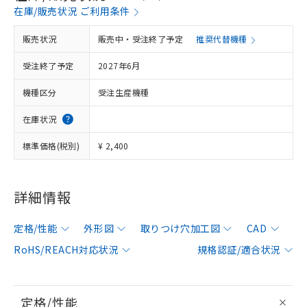
在庫/販売状況 ご利用条件
販売状況
販売中・受注終了予定
推奨代替機種
受注終了予定
2027年6月
機種区分
受注生産機種
在庫状況
標準価格(税別)
¥ 2,400
詳細情報
定格/性能
外形図
取りつけ穴加工図
CAD
RoHS/REACH対応状況
規格認証/適合状況
定格/性能