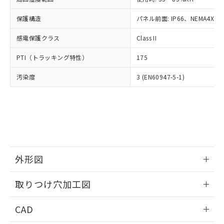
お客様が当ウェブサイト上で当社にご
※3 非含有証明書ダウンロード
登録された部品リストについて、当社
保護構造
パネル前面: IP66、NEMA4X, N
および当社の共同利用者が、当社の製
下記の非含有証明書をダウンロードするこ
品・サービスに関するお客様との取
感電保護クラス
Class II
とができます。
合意する
キャンセル
引・商談に必要な範囲で利用すること
をご了承ください。
PTI（トラッキング特性）
175
EU RoHS指令（10物質）の非含有証明書
※当社の共同利用者とは、
"個人情報
51物質の非含有証明書（当社基準）
の共同利用に関して"
の「1.共同利
汚染度
3 (EN60947-5-1)
※本証明書は発行日時点で非含有を証明す
用者の範囲」に記載されている法人を
るもので、過去に遡って非含有を証明する
指します。
ものではありません。
また、RoHS指令のフタル酸エステル類４
物質の対応では、対応完了までの期間は出
荷製品に未対応品が混在することから備考
欄に対応日を記載しておりました。
既に当社にて対応品への在庫切替を完了
外形図
していることから、特段のことがない限
情報更新：2026/05/21
り、2022年1月12日より割愛しておりま
取りつけ穴加工図
す。
情報更新：2026/05/21
CAD