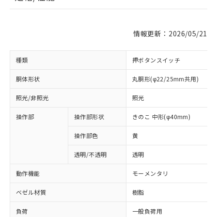
情報更新：2026/05/21
種類
押ボタンスイッチ
胴体形状
丸胴形(φ22/25mm共用)
照光/非照光
照光
操作部
操作部形状
きのこ 中形(φ40mm)
操作部色
黄
透明/不透明
透明
動作機能
モーメンタリ
ベゼル材質
樹脂
負荷
一般負荷用