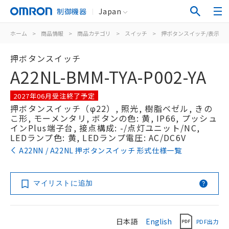
制御機器
Japan
ホーム
>
商品情報
>
商品カテゴリ
>
スイッチ
>
押ボタンスイッチ/表示灯
押ボタンスイッチ
A22NL-BMM-TYA-P002-YA
2027年06月受注終了予定
押ボタンスイッチ（φ22）, 照光, 樹脂ベゼル, きの
こ形, モーメンタリ, ボタンの色: 黄, IP66, プッシュ
インPlus端子台, 接点構成: -/点灯ユニット/NC,
LEDランプ色: 黄, LEDランプ電圧: AC/DC6V
A22NN / A22NL 押ボタンスイッチ 形式仕様一覧
マイリストに追加
日本語
English
PDF出力