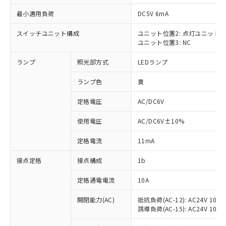
最小適用負荷
DC5V 6mA
スイッチユニット構成
ユニット位置2: 点灯ユニット
ユニット位置3: NC
※1 対応状況
ランプ
照光部方式
LEDランプ
対応済み：EU RoHS指令（10物質）の
非含有に対応した製品が提供可能な商品で
ランプ色
黄
す。
対応予定：EU RoHS指令（10物質）の非含
定格電圧
AC/DC6V
ご利用条件
有に対応した製品に切り替える予定のある
使用電圧
AC/DC6V±10%
商品です。
対応予定なし：EU RoHS指令（10物質）の
以下の条件をお読みいただき、同意のうえ
定格電流
11mA
非含有に非対応の商品で、対応品を出す予
ご利用ください。
定はありません。
接点定格
接点構成
1b
調査・確認中：EU RoHS指令（10物質）の
本サービスは、当社制御機器事業取扱
※1 中国RoHS○×表
非含有の対応状況を調査中または確認中の
商品の当社在庫状況および標準価格
定格通電電流
10A
商品です。
(税抜)を提供させていただくもので
「○」：最大均質材料含有率が中国RoHSの
非該当品：ライセンス料など無形物で、有
開閉能力(AC)
抵抗負荷(AC-12): AC24V 10A/A
す。
基準値以下であることを示します。
害物質有無と関係のない商品です。
誘導負荷(AC-15): AC24V 10A/AC
当社制御機器事業取扱商品の中には、
「×」：最大均質材料含有率が中国RoHSの
仕入先様の事情により、非含有部品として
本サービスの対象外となる商品もある