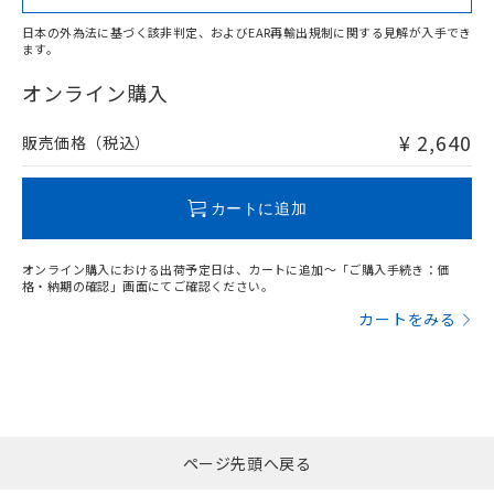
日本の外為法に基づく該非判定、およびEAR再輸出規制に関する見解が入手でき
ます。
"対応済み"や非含有の記載がされた商品であっても、流通
在庫等で未対応品が混在する可能性があります。
オンライン購入
非含有品が必要な際は、弊社営業部門もしくは販売店へお
問い合わせください。
¥ 2,640
販売価格（税込）
この製品のRoHS/REACH対応状況ページへ
カートに追加
オンライン購入における出荷予定日は、カートに追加～「ご購入手続き：価
格・納期の確認」画面にてご確認ください。
カートをみる
ページ先頭へ戻る