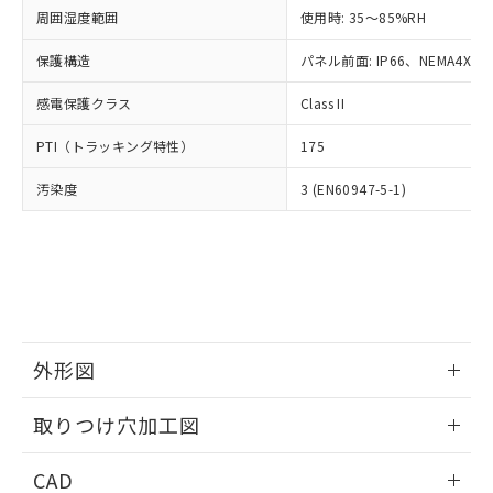
い合わせください。
お客様が当ウェブサイト上で当社にご
周囲湿度範囲
使用時: 35～85%RH
※3 非含有証明書ダウンロード
登録された部品リストについて、当社
保護構造
パネル前面: IP66、NEMA4X, N
および当社の共同利用者が、当社の製
下記の非含有証明書をダウンロードするこ
品・サービスに関するお客様との取
とができます。
感電保護クラス
Class II
合意する
キャンセル
引・商談に必要な範囲で利用すること
をご了承ください。
EU RoHS指令（10物質）の非含有証明書
PTI（トラッキング特性）
175
※当社の共同利用者とは、
"個人情報
51物質の非含有証明書（当社基準）
の共同利用に関して"
の「1.共同利
汚染度
3 (EN60947-5-1)
※本証明書は発行日時点で非含有を証明す
用者の範囲」に記載されている法人を
るもので、過去に遡って非含有を証明する
指します。
ものではありません。
また、RoHS指令のフタル酸エステル類４
物質の対応では、対応完了までの期間は出
荷製品に未対応品が混在することから備考
欄に対応日を記載しておりました。
既に当社にて対応品への在庫切替を完了
外形図
していることから、特段のことがない限
り、2022年1月12日より割愛しておりま
情報更新：2026/05/21
取りつけ穴加工図
す。
情報更新：2026/05/21
CAD