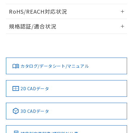
ログイン/会員登録いただくと、CADデータをダウンロー
RoHS/REACH対応状況
ドすることができます。
情報更新：2026/7/29
規格認証/適合状況
ログイン/会員登録
EU RoHS
注意事項・凡例
UL認証
CSA認証
CEマーキング
Yes
Yes
Yes
対応状況
対応予定月
※1
※2
ダウンロードデータをご利用いただく前に、以下を必ずお読
みください。
カタログ/データシート/マニュアル
対応済み
ソフトウェアの使用条件
LR型式承認
DNV型式承認
BV型式承認
KR型式承
（イギリス
（ノルウェー
（フランス
（韓国
船舶規格）
船舶規格）
船舶規格）
船舶規格
中国 RoHS
注意事項・凡例
2D CADデータ
No
No
No
No
中国 RoHS表
※1 ※2
3D CADデータ
この製品の規格認証/適合状況ページへ
Pb
Hg
Cd
Cr(VI)
その他の認証はこちらのページからご検索ください