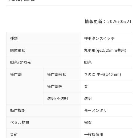
情報更新：2026/05/21
種類
押ボタンスイッチ
胴体形状
丸胴形(φ22/25mm共用)
照光/非照光
照光
操作部
操作部形状
きのこ 中形(φ40mm)
操作部色
黄
透明/不透明
透明
動作機能
モーメンタリ
ベゼル材質
樹脂
負荷
一般負荷用