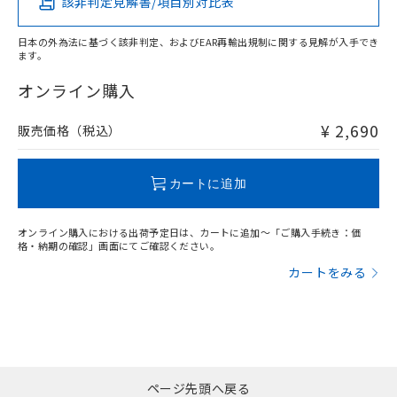
該非判定見解書/項目別対比表
X
O
O
O
日本の外為法に基づく該非判定、およびEAR再輸出規制に関する見解が入手でき
ます。
"対応済み"や非含有の記載がされた商品であっても、流通
在庫等で未対応品が混在する可能性があります。
オンライン購入
非含有品が必要な際は、弊社営業部門もしくは販売店へお
問い合わせください。
¥ 2,690
販売価格（税込）
この製品のRoHS/REACH対応状況ページへ
カートに追加
オンライン購入における出荷予定日は、カートに追加～「ご購入手続き：価
格・納期の確認」画面にてご確認ください。
カートをみる
ページ先頭へ戻る