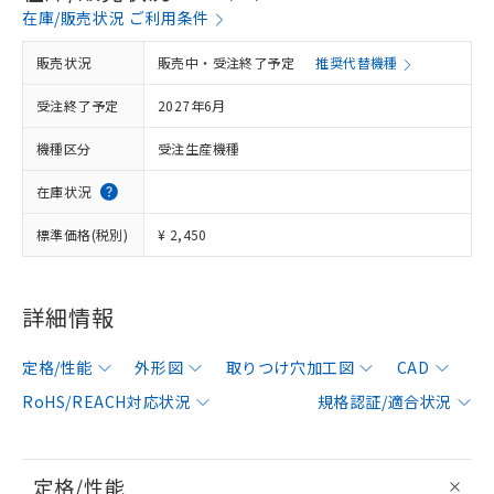
在庫/販売状況 ご利用条件
販売状況
販売中・受注終了予定
推奨代替機種
受注終了予定
2027年6月
機種区分
受注生産機種
在庫状況
標準価格(税別)
¥ 2,450
詳細情報
定格/性能
外形図
取りつけ穴加工図
CAD
RoHS/REACH対応状況
規格認証/適合状況
定格/性能