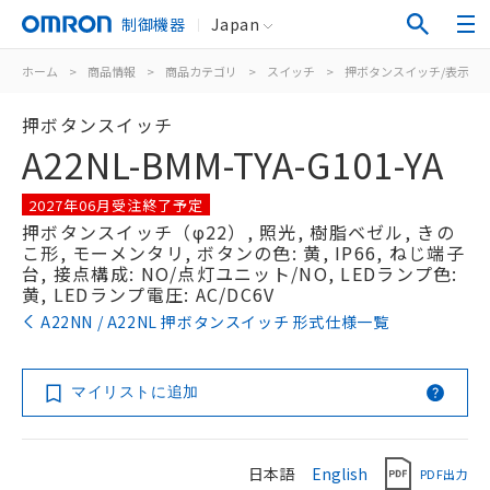
制御機器
Japan
ホーム
>
商品情報
>
商品カテゴリ
>
スイッチ
>
押ボタンスイッチ/表示灯
押ボタンスイッチ
A22NL-BMM-TYA-G101-YA
2027年06月受注終了予定
押ボタンスイッチ（φ22）, 照光, 樹脂ベゼル, きの
こ形, モーメンタリ, ボタンの色: 黄, IP66, ねじ端子
台, 接点構成: NO/点灯ユニット/NO, LEDランプ色:
黄, LEDランプ電圧: AC/DC6V
A22NN / A22NL 押ボタンスイッチ 形式仕様一覧
マイリストに追加
日本語
English
PDF出力