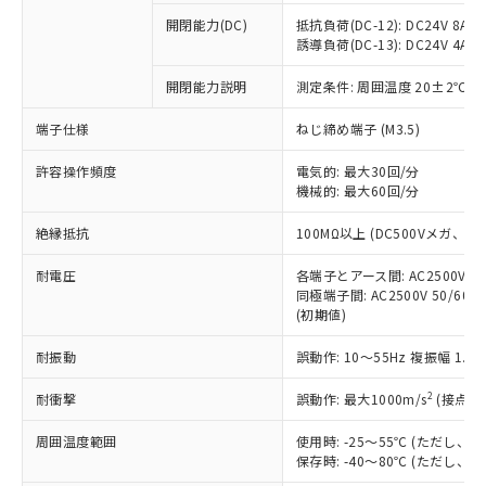
本サービスの対象外となる商品もある
基準値を超えていることを示します。
いたものが、含有品と判明した場合などや
当社は、これら貴社製品のうち、外国
ことをご了承ください。
開閉能力(DC)
抵抗負荷(DC-12): DC24V 8A/DC
「－」：未確認です。当社販売部門へお問
むを得ず変更することがあります。
為替および外国貿易法に定める商品
誘導負荷(DC-13): DC24V 4A/DC
在庫状況および標準価格照会結果は、
い合わせください。
（以下｢規制貨物等」という）を輸出
記載している更新日時点での社内デー
*EU RoHS指令（10物質）：
または国外への提供する場合は、日本
開閉能力説明
測定条件: 周囲温度 20±2℃、
記
タに基づき作成されるものであり、閲
説明
鉛(Pb) 1000ppm以下、 水銀(Hg) 1000ppm以下、 カド
*中国RoHS10物質の基準値 (GB/T26572)：
国政府の輸出許可(または役務取引許
号
覧された時点での実際の在庫および標
ミウム(Cd) 100ppm以下、
Pb(鉛) :1000ppm、 Hg(水銀) : 1000ppm、 Cd(カドミウ
端子仕様
ねじ締め端子 (M3.5)
可)を取得するなどの必要な手続きを
六価クロム(Cr(Ⅵ)) 1000ppm以下、ポリ臭化ビフェニル
ム) : 100ppm、
準価格とは異なる場合があることをご
類(PBB) 1000ppm以下、ポリ臭化ジフェニルエーテル類
Cr(Ⅵ)(六価クロム) : 1000ppm、 PBBs(ポリ臭化ビフェ
とります。
了承ください。
(PBDE) 1000ppm以下、フタル酸ビス(2-エチルヘキシ
○
一定数以上の在庫あり
ニル類) : 1000ppm、 PBDEs(ポリ臭化ジフェニルエーテ
許容操作頻度
電気的: 最大30回/分
当社は規制貨物を破棄する場合は、完
ル) (DEHP)(別名：DOP) 1000ppm以下、フタル酸ブチ
正式な納期状況および標準価格はお客
ル類) : 1000ppm、
機械的: 最大60回/分
ルベンジル（BBP） 1000ppm以下、フタル酸ジブチル
全に破砕するなど、違法に輸出されな
DBP(フタル酸ジブチル) : 1000ppm、 DIBP(フタル酸ジ
様のお取引先、またはお客様担当のオ
（DBP） 1000ppm以下、フタル酸ジイソブチル
イソブチル) : 1000ppm、 BBP(フタル酸ブチルベンジ
△
一定数には満たないが在庫あり
いよう必要な手段を講じます。
ムロン制御機器販売店・当社販売員に
(DIBP) 1000ppm以下
ル) : 1000ppm、
絶縁抵抗
100MΩ以上 (DC500Vメガ、
当社は貴社製品を、核兵器、ミサイ
但し、RoHS指令で産業用監視および制御機器に対する
DEHP(フタル酸ビス(2-エチルヘキシル)) : 1000ppm
ご相談ください。
適用除外項目は除く。
ル、化学兵器、生物兵器またはその他
－
在庫なし(最新の在庫状況につ
オムロン制御機器販売店や当社販売拠
耐電圧
各端子とアース間: AC2500V 50/
フタル酸エステル類の４物質については閾値を超える意
武器並びにこれらの製造装置等に一切
いては、お客様のお取引先、ま
図的な使用がないことを確認しています。
同極端子間: AC2500V 50/60
点は「
販売ネットワーク
」をご確認
※2 環境保護使用期限
使用いたしません。
(初期値)
たはお客様担当のオムロン制御
ください。
当社は、貴社製品を第三者に販売する
機器販売店・当社販売員にご確
在庫状況および標準価格結果を当社の
※2 対応予定月
「ｅ」：有害物質（10物質）のすべてが基
耐振動
誤動作: 10～55Hz 複振幅 1.
場合は、上記1、2および3の内容を当
認ください)
事前の承諾なく第三者に漏洩または開
準値以下であることを示します。
該第三者に通知します。また当社は、
示しないようお願いします。
2
耐衝撃
誤動作: 最大1000m/s
(接点開
部品在庫の切り替え状況などにより、予定
「10」：通常の使用状況下において有害物
販売先および販売に係わる関係者が違
マイパーツ機能（部品リスト作成サー
空
受注生産機種、また在庫状況の
月が前後することがあります。
質が外部に漏えいし、環境に深刻な影響を
法に輸出するおそれがある場合は、取
ビス）をご利用いただくには、I-Web
白
情報を公開していない機種
周囲温度範囲
使用時: -25～55℃ (ただし
及ぼさない年数を意味します。
り引きをいたしません。
メンバーズにご登録されている必要が
保存時: -40～80℃ (ただし
「－」：未確認です。当社販売部門へお問
あります。