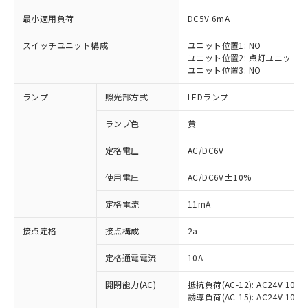
最小適用負荷
DC5V 6mA
スイッチユニット構成
ユニット位置1: NO
ユニット位置2: 点灯ユニット
※1 対応状況
ユニット位置3: NO
ランプ
照光部方式
LEDランプ
対応済み：EU RoHS指令（10物質）の
非含有に対応した製品が提供可能な商品で
ランプ色
黄
す。
対応予定：EU RoHS指令（10物質）の非含
定格電圧
AC/DC6V
ご利用条件
有に対応した製品に切り替える予定のある
商品です。
使用電圧
AC/DC6V±10%
対応予定なし：EU RoHS指令（10物質）の
以下の条件をお読みいただき、同意のうえ
非含有に非対応の商品で、対応品を出す予
定格電流
11mA
ご利用ください。
定はありません。
調査・確認中：EU RoHS指令（10物質）の
接点定格
接点構成
2a
本サービスは、当社制御機器事業取扱
※1 中国RoHS○×表
非含有の対応状況を調査中または確認中の
商品の当社在庫状況および標準価格
定格通電電流
10A
商品です。
(税抜)を提供させていただくもので
「○」：最大均質材料含有率が中国RoHSの
非該当品：ライセンス料など無形物で、有
す。
開閉能力(AC)
抵抗負荷(AC-12): AC24V 10A/A
基準値以下であることを示します。
害物質有無と関係のない商品です。
当社制御機器事業取扱商品の中には、
誘導負荷(AC-15): AC24V 10A/AC
「×」：最大均質材料含有率が中国RoHSの
仕入先様の事情により、非含有部品として