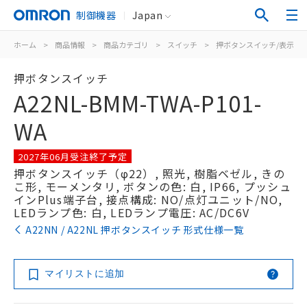
制御機器
Japan
ホーム
>
商品情報
>
商品カテゴリ
>
スイッチ
>
押ボタンスイッチ/表示灯
押ボタンスイッチ
A22NL-BMM-TWA-P101-
WA
2027年06月受注終了予定
押ボタンスイッチ（φ22）, 照光, 樹脂ベゼル, きの
こ形, モーメンタリ, ボタンの色: 白, IP66, プッシュ
インPlus端子台, 接点構成: NO/点灯ユニット/NO,
LEDランプ色: 白, LEDランプ電圧: AC/DC6V
A22NN / A22NL 押ボタンスイッチ 形式仕様一覧
マイリストに追加