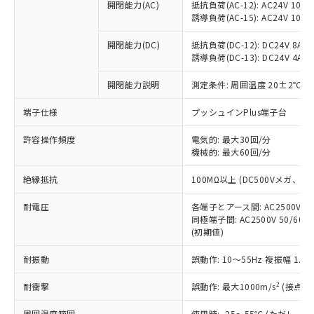
当社制御機器事業取扱商品の中には、
開閉能力(AC)
抵抗負荷(AC-12): AC24V 10A/A
「×」：最大均質材料含有率が中国RoHSの
仕入先様の事情により、非含有部品として
本サービスの対象外となる商品もある
誘導負荷(AC-15): AC24V 10A/AC
基準値を超えていることを示します。
いたものが、含有品と判明した場合などや
当社は、これら貴社製品のうち、外国
ことをご了承ください。
「－」：未確認です。当社販売部門へお問
むを得ず変更することがあります。
為替および外国貿易法に定める商品
在庫状況および標準価格照会結果は、
開閉能力(DC)
抵抗負荷(DC-12): DC24V 8A/DC
い合わせください。
（以下｢規制貨物等」という）を輸出
誘導負荷(DC-13): DC24V 4A/DC
記載している更新日時点での社内デー
*EU RoHS指令（10物質）：
または国外への提供する場合は、日本
記
タに基づき作成されるものであり、閲
説明
鉛(Pb) 1000ppm以下、 水銀(Hg) 1000ppm以下、 カド
*中国RoHS10物質の基準値 (GB/T26572)：
国政府の輸出許可(または役務取引許
開閉能力説明
測定条件: 周囲温度 20±2℃、
号
覧された時点での実際の在庫および標
ミウム(Cd) 100ppm以下、
Pb(鉛) :1000ppm、 Hg(水銀) : 1000ppm、 Cd(カドミウ
可)を取得するなどの必要な手続きを
六価クロム(Cr(Ⅵ)) 1000ppm以下、ポリ臭化ビフェニル
ム) : 100ppm、
準価格とは異なる場合があることをご
類(PBB) 1000ppm以下、ポリ臭化ジフェニルエーテル類
端子仕様
Cr(Ⅵ)(六価クロム) : 1000ppm、 PBBs(ポリ臭化ビフェ
プッシュインPlus端子台
とります。
了承ください。
(PBDE) 1000ppm以下、フタル酸ビス(2-エチルヘキシ
○
一定数以上の在庫あり
ニル類) : 1000ppm、 PBDEs(ポリ臭化ジフェニルエーテ
当社は規制貨物を破棄する場合は、完
ル) (DEHP)(別名：DOP) 1000ppm以下、フタル酸ブチ
正式な納期状況および標準価格はお客
ル類) : 1000ppm、
許容操作頻度
電気的: 最大30回/分
ルベンジル（BBP） 1000ppm以下、フタル酸ジブチル
全に破砕するなど、違法に輸出されな
DBP(フタル酸ジブチル) : 1000ppm、 DIBP(フタル酸ジ
様のお取引先、またはお客様担当のオ
（DBP） 1000ppm以下、フタル酸ジイソブチル
機械的: 最大60回/分
イソブチル) : 1000ppm、 BBP(フタル酸ブチルベンジ
△
一定数には満たないが在庫あり
いよう必要な手段を講じます。
ムロン制御機器販売店・当社販売員に
(DIBP) 1000ppm以下
ル) : 1000ppm、
当社は貴社製品を、核兵器、ミサイ
但し、RoHS指令で産業用監視および制御機器に対する
DEHP(フタル酸ビス(2-エチルヘキシル)) : 1000ppm
ご相談ください。
絶縁抵抗
100MΩ以上 (DC500Vメガ、
適用除外項目は除く。
ル、化学兵器、生物兵器またはその他
－
在庫なし(最新の在庫状況につ
オムロン制御機器販売店や当社販売拠
フタル酸エステル類の４物質については閾値を超える意
武器並びにこれらの製造装置等に一切
いては、お客様のお取引先、ま
図的な使用がないことを確認しています。
点は「
販売ネットワーク
」をご確認
耐電圧
各端子とアース間: AC2500V 50/
※2 環境保護使用期限
使用いたしません。
たはお客様担当のオムロン制御
同極端子間: AC2500V 50/60
ください。
当社は、貴社製品を第三者に販売する
(初期値)
機器販売店・当社販売員にご確
在庫状況および標準価格結果を当社の
※2 対応予定月
「ｅ」：有害物質（10物質）のすべてが基
場合は、上記1、2および3の内容を当
認ください)
事前の承諾なく第三者に漏洩または開
準値以下であることを示します。
耐振動
誤動作: 10～55Hz 複振幅 1.
該第三者に通知します。また当社は、
示しないようお願いします。
部品在庫の切り替え状況などにより、予定
「10」：通常の使用状況下において有害物
販売先および販売に係わる関係者が違
マイパーツ機能（部品リスト作成サー
空
受注生産機種、また在庫状況の
2
耐衝撃
誤動作: 最大1000m/s
(接点開
月が前後することがあります。
質が外部に漏えいし、環境に深刻な影響を
法に輸出するおそれがある場合は、取
ビス）をご利用いただくには、I-Web
白
情報を公開していない機種
及ぼさない年数を意味します。
り引きをいたしません。
メンバーズにご登録されている必要が
周囲温度範囲
使用時: -25～55℃ (ただし