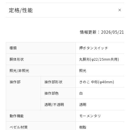
定格/性能
情報更新：2026/05/21
種類
押ボタンスイッチ
胴体形状
丸胴形(φ22/25mm共用)
照光/非照光
照光
操作部
操作部形状
きのこ 中形(φ40mm)
操作部色
白
透明/不透明
透明
動作機能
モーメンタリ
ベゼル材質
樹脂