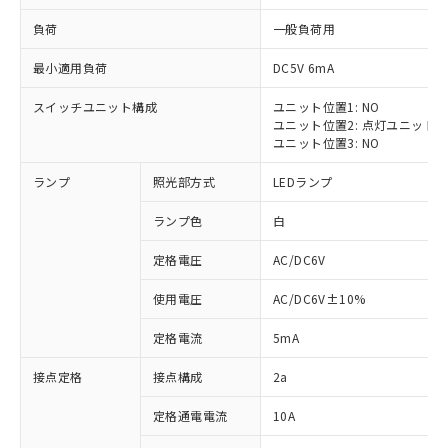
負荷
一般負荷用
最小適用負荷
DC5V 6mA
スイッチユニット構成
ユニット位置1: NO
※1 対応状況
ユニット位置2: 点灯ユニット
ユニット位置3: NO
対応済み：EU RoHS指令（10物質）の
ランプ
照光部方式
LEDランプ
非含有に対応した製品が提供可能な商品で
す。
ランプ色
白
対応予定：EU RoHS指令（10物質）の非含
ご利用条件
有に対応した製品に切り替える予定のある
定格電圧
AC/DC6V
商品です。
対応予定なし：EU RoHS指令（10物質）の
使用電圧
AC/DC6V±10%
以下の条件をお読みいただき、同意のうえ
非含有に非対応の商品で、対応品を出す予
ご利用ください。
定はありません。
定格電流
5mA
調査・確認中：EU RoHS指令（10物質）の
本サービスは、当社制御機器事業取扱
※1 中国RoHS○×表
非含有の対応状況を調査中または確認中の
接点定格
接点構成
2a
商品の当社在庫状況および標準価格
商品です。
(税抜)を提供させていただくもので
「○」：最大均質材料含有率が中国RoHSの
定格通電電流
10A
非該当品：ライセンス料など無形物で、有
す。
基準値以下であることを示します。
害物質有無と関係のない商品です。