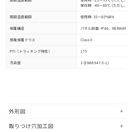
「－」：未確認です。当社販売部門へお問
あります。
保存時: -40～80℃ (ただし
い合わせください。
お客様が当ウェブサイト上で当社にご
※3 非含有証明書ダウンロード
登録された部品リストについて、当社
周囲湿度範囲
使用時: 35～85%RH
および当社の共同利用者が、当社の製
下記の非含有証明書をダウンロードするこ
保護構造
パネル前面: IP66、NEMA4X, N
品・サービスに関するお客様との取
とができます。
合意する
キャンセル
引・商談に必要な範囲で利用すること
感電保護クラス
Class II
をご了承ください。
EU RoHS指令（10物質）の非含有証明書
※当社の共同利用者とは、
"個人情報
PTI（トラッキング特性）
51物質の非含有証明書（当社基準）
175
の共同利用に関して"
の「1.共同利
※本証明書は発行日時点で非含有を証明す
用者の範囲」に記載されている法人を
汚染度
3 (EN60947-5-1)
るもので、過去に遡って非含有を証明する
指します。
ものではありません。
また、RoHS指令のフタル酸エステル類４
物質の対応では、対応完了までの期間は出
荷製品に未対応品が混在することから備考
欄に対応日を記載しておりました。
既に当社にて対応品への在庫切替を完了
していることから、特段のことがない限
外形図
り、2022年1月12日より割愛しておりま
す。
情報更新：2026/05/21
取りつけ穴加工図