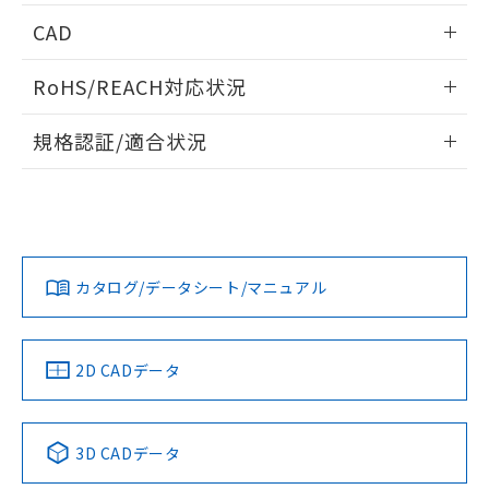
情報更新：2026/05/21
CAD
ログイン/会員登録いただくと、CADデータをダウンロー
RoHS/REACH対応状況
ドすることができます。
情報更新：2026/7/29
規格認証/適合状況
ログイン/会員登録
EU RoHS
注意事項・凡例
A22NL-BMM-TWA-P101-WAについての規格認証/適合状況に
ついては、「カスタマーサポートセンタ お客様相談室」また
は貴社担当オムロン営業員または販売店にお問い合わせくだ
対応状況
対応予定月
※1
※2
さい。
ダウンロードデータをご利用いただく前に、以下を必ずお読
みください。
カタログ/データシート/マニュアル
対応済み
ソフトウェアの使用条件
お問い合わせ
中国 RoHS
注意事項・凡例
2D CADデータ
中国 RoHS表
※1 ※2
3D CADデータ
Pb
Hg
Cd
Cr(VI)