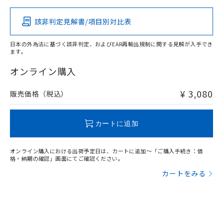
該非判定見解書/項目別対比表
X
O
O
O
日本の外為法に基づく該非判定、およびEAR再輸出規制に関する見解が入手でき
ます。
"対応済み"や非含有の記載がされた商品であっても、流通
在庫等で未対応品が混在する可能性があります。
オンライン購入
非含有品が必要な際は、弊社営業部門もしくは販売店へお
問い合わせください。
¥ 3,080
販売価格（税込）
この製品のRoHS/REACH対応状況ページへ
カートに追加
オンライン購入における出荷予定日は、カートに追加～「ご購入手続き：価
格・納期の確認」画面にてご確認ください。
カートをみる