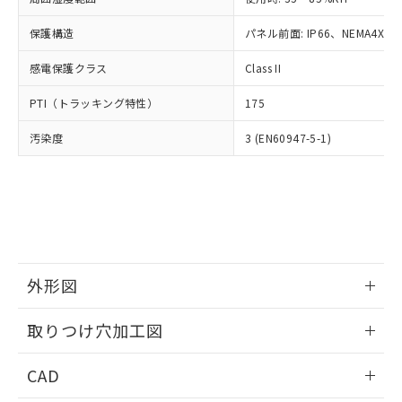
お客様が当ウェブサイト上で当社にご
※3 非含有証明書ダウンロード
登録された部品リストについて、当社
保護構造
パネル前面: IP66、NEMA4X, N
および当社の共同利用者が、当社の製
下記の非含有証明書をダウンロードするこ
品・サービスに関するお客様との取
感電保護クラス
Class II
とができます。
合意する
キャンセル
引・商談に必要な範囲で利用すること
をご了承ください。
PTI（トラッキング特性）
175
EU RoHS指令（10物質）の非含有証明書
※当社の共同利用者とは、
"個人情報
51物質の非含有証明書（当社基準）
の共同利用に関して"
の「1.共同利
汚染度
3 (EN60947-5-1)
※本証明書は発行日時点で非含有を証明す
用者の範囲」に記載されている法人を
るもので、過去に遡って非含有を証明する
指します。
ものではありません。
また、RoHS指令のフタル酸エステル類４
物質の対応では、対応完了までの期間は出
荷製品に未対応品が混在することから備考
欄に対応日を記載しておりました。
既に当社にて対応品への在庫切替を完了
外形図
していることから、特段のことがない限
情報更新：2026/05/21
り、2022年1月12日より割愛しておりま
取りつけ穴加工図
す。
情報更新：2026/05/21
CAD