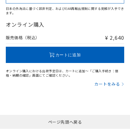
日本の外為法に基づく該非判定、およびEAR再輸出規制に関する見解が入手でき
ます。
"対応済み"や非含有の記載がされた商品であっても、流通
在庫等で未対応品が混在する可能性があります。
オンライン購入
非含有品が必要な際は、弊社営業部門もしくは販売店へお
問い合わせください。
¥ 2,640
販売価格（税込）
この製品のRoHS/REACH対応状況ページへ
カートに追加
オンライン購入における出荷予定日は、カートに追加～「ご購入手続き：価
格・納期の確認」画面にてご確認ください。
カートをみる
ページ先頭へ戻る