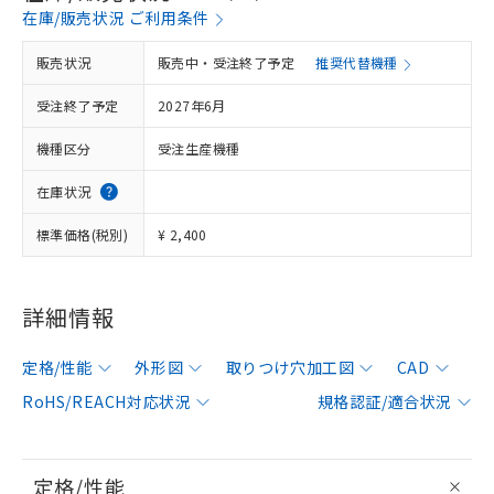
在庫/販売状況 ご利用条件
販売状況
販売中・受注終了予定
推奨代替機種
受注終了予定
2027年6月
機種区分
受注生産機種
在庫状況
標準価格(税別)
¥ 2,400
詳細情報
定格/性能
外形図
取りつけ穴加工図
CAD
RoHS/REACH対応状況
規格認証/適合状況
定格/性能