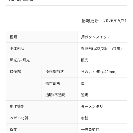
情報更新：2026/05/21
種類
押ボタンスイッチ
胴体形状
丸胴形(φ22/25mm共用)
照光/非照光
照光
操作部
操作部形状
きのこ 中形(φ40mm)
操作部色
白
透明/不透明
透明
動作機能
モーメンタリ
ベゼル材質
樹脂
負荷
一般負荷用