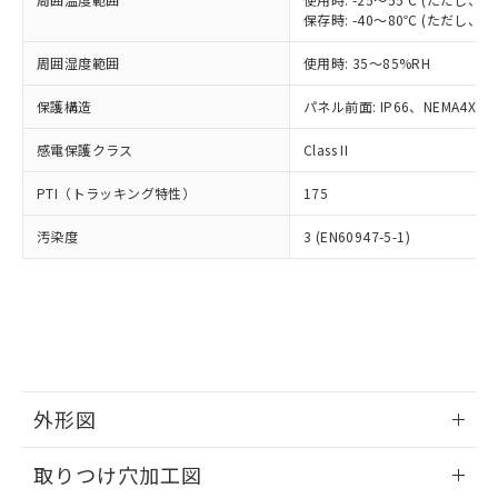
「－」：未確認です。当社販売部門へお問
あります。
保存時: -40～80℃ (ただし
い合わせください。
お客様が当ウェブサイト上で当社にご
※3 非含有証明書ダウンロード
登録された部品リストについて、当社
周囲湿度範囲
使用時: 35～85%RH
および当社の共同利用者が、当社の製
下記の非含有証明書をダウンロードするこ
保護構造
パネル前面: IP66、NEMA4X, N
品・サービスに関するお客様との取
とができます。
合意する
キャンセル
引・商談に必要な範囲で利用すること
感電保護クラス
Class II
をご了承ください。
EU RoHS指令（10物質）の非含有証明書
※当社の共同利用者とは、
"個人情報
PTI（トラッキング特性）
51物質の非含有証明書（当社基準）
175
の共同利用に関して"
の「1.共同利
※本証明書は発行日時点で非含有を証明す
用者の範囲」に記載されている法人を
汚染度
3 (EN60947-5-1)
るもので、過去に遡って非含有を証明する
指します。
ものではありません。
また、RoHS指令のフタル酸エステル類４
物質の対応では、対応完了までの期間は出
荷製品に未対応品が混在することから備考
欄に対応日を記載しておりました。
既に当社にて対応品への在庫切替を完了
していることから、特段のことがない限
外形図
り、2022年1月12日より割愛しておりま
す。
情報更新：2026/05/21
取りつけ穴加工図