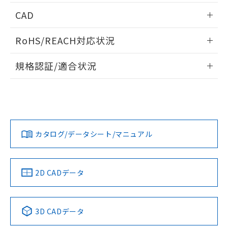
情報更新：2026/05/21
CAD
ログイン/会員登録いただくと、CADデータをダウンロー
RoHS/REACH対応状況
ドすることができます。
情報更新：2026/7/29
規格認証/適合状況
ログイン/会員登録
EU RoHS
注意事項・凡例
UL認証
CSA認証
CEマーキング
Yes
Yes
Yes
対応状況
対応予定月
※1
※2
ダウンロードデータをご利用いただく前に、以下を必ずお読
みください。
カタログ/データシート/マニュアル
対応済み
ソフトウェアの使用条件
LR型式承認
DNV型式承認
BV型式承認
KR型式承
（イギリス
（ノルウェー
（フランス
（韓国
船舶規格）
船舶規格）
船舶規格）
船舶規格
中国 RoHS
注意事項・凡例
2D CADデータ
No
No
No
No
中国 RoHS表
※1 ※2
3D CADデータ
この製品の規格認証/適合状況ページへ
Pb
Hg
Cd
Cr(VI)