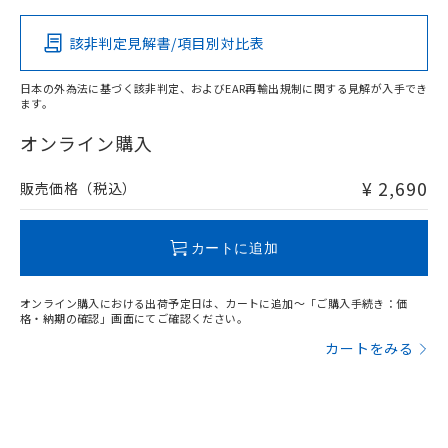
その他の認証はこちらのページからご検索ください
該非判定見解書/項目別対比表
X
O
O
O
日本の外為法に基づく該非判定、およびEAR再輸出規制に関する見解が入手でき
ます。
"対応済み"や非含有の記載がされた商品であっても、流通
在庫等で未対応品が混在する可能性があります。
オンライン購入
非含有品が必要な際は、弊社営業部門もしくは販売店へお
問い合わせください。
¥ 2,690
販売価格（税込）
この製品のRoHS/REACH対応状況ページへ
カートに追加
オンライン購入における出荷予定日は、カートに追加～「ご購入手続き：価
格・納期の確認」画面にてご確認ください。
カートをみる