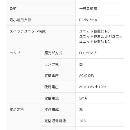
負荷
一般負荷用
最小適用負荷
DC5V 6mA
スイッチユニット構成
ユニット位置1: NC
※1 対応状況
ユニット位置2: 点灯ユニット
ユニット位置3: NC
対応済み：EU RoHS指令（10物質）の
ランプ
照光部方式
LEDランプ
非含有に対応した製品が提供可能な商品で
す。
ランプ色
白
対応予定：EU RoHS指令（10物質）の非含
ご利用条件
有に対応した製品に切り替える予定のある
定格電圧
AC/DC6V
商品です。
対応予定なし：EU RoHS指令（10物質）の
使用電圧
AC/DC6V±10%
以下の条件をお読みいただき、同意のうえ
非含有に非対応の商品で、対応品を出す予
ご利用ください。
定はありません。
定格電流
5mA
調査・確認中：EU RoHS指令（10物質）の
本サービスは、当社制御機器事業取扱
※1 中国RoHS○×表
非含有の対応状況を調査中または確認中の
接点定格
接点構成
2b
商品の当社在庫状況および標準価格
商品です。
(税抜)を提供させていただくもので
「○」：最大均質材料含有率が中国RoHSの
定格通電電流
10A
非該当品：ライセンス料など無形物で、有
す。
基準値以下であることを示します。
害物質有無と関係のない商品です。