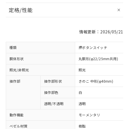
定格/性能
情報更新：2026/05/21
種類
押ボタンスイッチ
胴体形状
丸胴形(φ22/25mm共用)
照光/非照光
照光
操作部
操作部形状
きのこ 中形(φ40mm)
操作部色
白
透明/不透明
透明
動作機能
モーメンタリ
ベゼル材質
樹脂