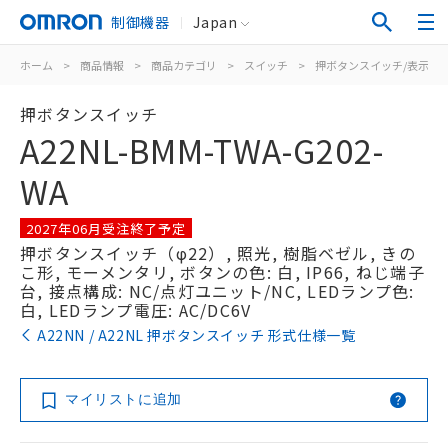
制御機器
Japan
ホーム
>
商品情報
>
商品カテゴリ
>
スイッチ
>
押ボタンスイッチ/表示灯
押ボタンスイッチ
A22NL-BMM-TWA-G202-
WA
2027年06月受注終了予定
押ボタンスイッチ（φ22）, 照光, 樹脂ベゼル, きの
こ形, モーメンタリ, ボタンの色: 白, IP66, ねじ端子
台, 接点構成: NC/点灯ユニット/NC, LEDランプ色:
白, LEDランプ電圧: AC/DC6V
A22NN / A22NL 押ボタンスイッチ 形式仕様一覧
マイリストに追加