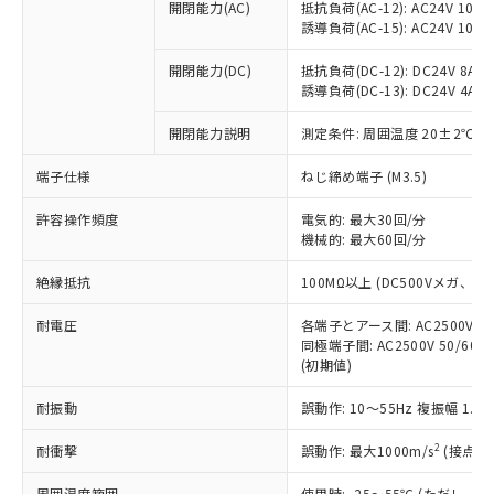
当社制御機器事業取扱商品の中には、
開閉能力(AC)
抵抗負荷(AC-12): AC24V 10A/A
「×」：最大均質材料含有率が中国RoHSの
仕入先様の事情により、非含有部品として
本サービスの対象外となる商品もある
誘導負荷(AC-15): AC24V 10A/AC
基準値を超えていることを示します。
いたものが、含有品と判明した場合などや
当社は、これら貴社製品のうち、外国
ことをご了承ください。
「－」：未確認です。当社販売部門へお問
むを得ず変更することがあります。
為替および外国貿易法に定める商品
在庫状況および標準価格照会結果は、
開閉能力(DC)
抵抗負荷(DC-12): DC24V 8A/DC
い合わせください。
（以下｢規制貨物等」という）を輸出
誘導負荷(DC-13): DC24V 4A/DC
記載している更新日時点での社内デー
*EU RoHS指令（10物質）：
または国外への提供する場合は、日本
記
タに基づき作成されるものであり、閲
説明
鉛(Pb) 1000ppm以下、 水銀(Hg) 1000ppm以下、 カド
*中国RoHS10物質の基準値 (GB/T26572)：
国政府の輸出許可(または役務取引許
開閉能力説明
測定条件: 周囲温度 20±2℃、
号
覧された時点での実際の在庫および標
ミウム(Cd) 100ppm以下、
Pb(鉛) :1000ppm、 Hg(水銀) : 1000ppm、 Cd(カドミウ
可)を取得するなどの必要な手続きを
六価クロム(Cr(Ⅵ)) 1000ppm以下、ポリ臭化ビフェニル
ム) : 100ppm、
準価格とは異なる場合があることをご
類(PBB) 1000ppm以下、ポリ臭化ジフェニルエーテル類
端子仕様
Cr(Ⅵ)(六価クロム) : 1000ppm、 PBBs(ポリ臭化ビフェ
ねじ締め端子 (M3.5)
とります。
了承ください。
(PBDE) 1000ppm以下、フタル酸ビス(2-エチルヘキシ
○
一定数以上の在庫あり
ニル類) : 1000ppm、 PBDEs(ポリ臭化ジフェニルエーテ
当社は規制貨物を破棄する場合は、完
ル) (DEHP)(別名：DOP) 1000ppm以下、フタル酸ブチ
正式な納期状況および標準価格はお客
ル類) : 1000ppm、
許容操作頻度
電気的: 最大30回/分
ルベンジル（BBP） 1000ppm以下、フタル酸ジブチル
全に破砕するなど、違法に輸出されな
DBP(フタル酸ジブチル) : 1000ppm、 DIBP(フタル酸ジ
様のお取引先、またはお客様担当のオ
（DBP） 1000ppm以下、フタル酸ジイソブチル
機械的: 最大60回/分
イソブチル) : 1000ppm、 BBP(フタル酸ブチルベンジ
△
一定数には満たないが在庫あり
いよう必要な手段を講じます。
ムロン制御機器販売店・当社販売員に
(DIBP) 1000ppm以下
ル) : 1000ppm、
当社は貴社製品を、核兵器、ミサイ
但し、RoHS指令で産業用監視および制御機器に対する
DEHP(フタル酸ビス(2-エチルヘキシル)) : 1000ppm
ご相談ください。
絶縁抵抗
100MΩ以上 (DC500Vメガ、
適用除外項目は除く。
ル、化学兵器、生物兵器またはその他
－
在庫なし(最新の在庫状況につ
オムロン制御機器販売店や当社販売拠
フタル酸エステル類の４物質については閾値を超える意
武器並びにこれらの製造装置等に一切
いては、お客様のお取引先、ま
図的な使用がないことを確認しています。
点は「
販売ネットワーク
」をご確認
耐電圧
各端子とアース間: AC2500V 50/
※2 環境保護使用期限
使用いたしません。
たはお客様担当のオムロン制御
同極端子間: AC2500V 50/60
ください。
当社は、貴社製品を第三者に販売する
(初期値)
機器販売店・当社販売員にご確
在庫状況および標準価格結果を当社の
※2 対応予定月
「ｅ」：有害物質（10物質）のすべてが基
場合は、上記1、2および3の内容を当
認ください)
事前の承諾なく第三者に漏洩または開
準値以下であることを示します。
耐振動
誤動作: 10～55Hz 複振幅 1.
該第三者に通知します。また当社は、
示しないようお願いします。
部品在庫の切り替え状況などにより、予定
「10」：通常の使用状況下において有害物
販売先および販売に係わる関係者が違
マイパーツ機能（部品リスト作成サー
空
受注生産機種、また在庫状況の
2
耐衝撃
誤動作: 最大1000m/s
(接点開
月が前後することがあります。
質が外部に漏えいし、環境に深刻な影響を
法に輸出するおそれがある場合は、取
ビス）をご利用いただくには、I-Web
白
情報を公開していない機種
及ぼさない年数を意味します。
り引きをいたしません。
メンバーズにご登録されている必要が
周囲温度範囲
使用時: -25～55℃ (ただし