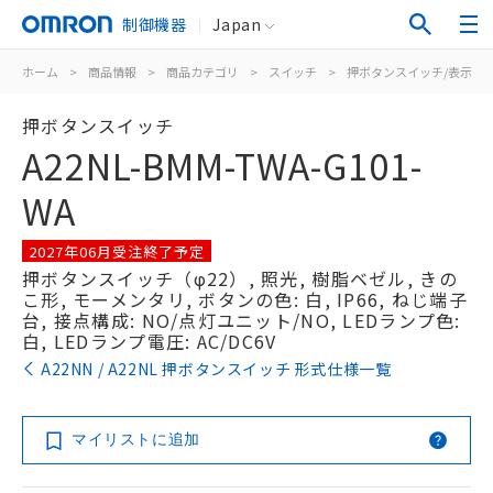
制御機器
Japan
ホーム
>
商品情報
>
商品カテゴリ
>
スイッチ
>
押ボタンスイッチ/表示灯
押ボタンスイッチ
A22NL-BMM-TWA-G101-
WA
2027年06月受注終了予定
押ボタンスイッチ（φ22）, 照光, 樹脂ベゼル, きの
こ形, モーメンタリ, ボタンの色: 白, IP66, ねじ端子
台, 接点構成: NO/点灯ユニット/NO, LEDランプ色:
白, LEDランプ電圧: AC/DC6V
A22NN / A22NL 押ボタンスイッチ 形式仕様一覧
マイリストに追加