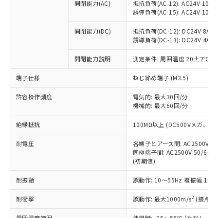
当社制御機器事業取扱商品の中には、
開閉能力(AC)
抵抗負荷(AC-12): AC24V 10A/A
「×」：最大均質材料含有率が中国RoHSの
仕入先様の事情により、非含有部品として
本サービスの対象外となる商品もある
誘導負荷(AC-15): AC24V 10A/AC
基準値を超えていることを示します。
いたものが、含有品と判明した場合などや
当社は、これら貴社製品のうち、外国
ことをご了承ください。
「－」：未確認です。当社販売部門へお問
むを得ず変更することがあります。
為替および外国貿易法に定める商品
在庫状況および標準価格照会結果は、
開閉能力(DC)
抵抗負荷(DC-12): DC24V 8A/DC
い合わせください。
（以下｢規制貨物等」という）を輸出
誘導負荷(DC-13): DC24V 4A/DC
記載している更新日時点での社内デー
*EU RoHS指令（10物質）：
または国外への提供する場合は、日本
記
タに基づき作成されるものであり、閲
説明
鉛(Pb) 1000ppm以下、 水銀(Hg) 1000ppm以下、 カド
*中国RoHS10物質の基準値 (GB/T26572)：
国政府の輸出許可(または役務取引許
開閉能力説明
測定条件: 周囲温度 20±2℃、
号
覧された時点での実際の在庫および標
ミウム(Cd) 100ppm以下、
Pb(鉛) :1000ppm、 Hg(水銀) : 1000ppm、 Cd(カドミウ
可)を取得するなどの必要な手続きを
六価クロム(Cr(Ⅵ)) 1000ppm以下、ポリ臭化ビフェニル
ム) : 100ppm、
準価格とは異なる場合があることをご
類(PBB) 1000ppm以下、ポリ臭化ジフェニルエーテル類
端子仕様
Cr(Ⅵ)(六価クロム) : 1000ppm、 PBBs(ポリ臭化ビフェ
ねじ締め端子 (M3.5)
とります。
了承ください。
(PBDE) 1000ppm以下、フタル酸ビス(2-エチルヘキシ
○
一定数以上の在庫あり
ニル類) : 1000ppm、 PBDEs(ポリ臭化ジフェニルエーテ
当社は規制貨物を破棄する場合は、完
ル) (DEHP)(別名：DOP) 1000ppm以下、フタル酸ブチ
正式な納期状況および標準価格はお客
ル類) : 1000ppm、
許容操作頻度
電気的: 最大30回/分
ルベンジル（BBP） 1000ppm以下、フタル酸ジブチル
全に破砕するなど、違法に輸出されな
DBP(フタル酸ジブチル) : 1000ppm、 DIBP(フタル酸ジ
様のお取引先、またはお客様担当のオ
（DBP） 1000ppm以下、フタル酸ジイソブチル
機械的: 最大60回/分
イソブチル) : 1000ppm、 BBP(フタル酸ブチルベンジ
△
一定数には満たないが在庫あり
いよう必要な手段を講じます。
ムロン制御機器販売店・当社販売員に
(DIBP) 1000ppm以下
ル) : 1000ppm、
当社は貴社製品を、核兵器、ミサイ
但し、RoHS指令で産業用監視および制御機器に対する
DEHP(フタル酸ビス(2-エチルヘキシル)) : 1000ppm
ご相談ください。
絶縁抵抗
100MΩ以上 (DC500Vメガ、
適用除外項目は除く。
ル、化学兵器、生物兵器またはその他
－
在庫なし(最新の在庫状況につ
オムロン制御機器販売店や当社販売拠
フタル酸エステル類の４物質については閾値を超える意
武器並びにこれらの製造装置等に一切
いては、お客様のお取引先、ま
図的な使用がないことを確認しています。
点は「
販売ネットワーク
」をご確認
耐電圧
各端子とアース間: AC2500V 50/
※2 環境保護使用期限
使用いたしません。
たはお客様担当のオムロン制御
同極端子間: AC2500V 50/60
ください。
当社は、貴社製品を第三者に販売する
(初期値)
機器販売店・当社販売員にご確
在庫状況および標準価格結果を当社の
※2 対応予定月
「ｅ」：有害物質（10物質）のすべてが基
場合は、上記1、2および3の内容を当
認ください)
事前の承諾なく第三者に漏洩または開
準値以下であることを示します。
耐振動
誤動作: 10～55Hz 複振幅 1.
該第三者に通知します。また当社は、
示しないようお願いします。
部品在庫の切り替え状況などにより、予定
「10」：通常の使用状況下において有害物
販売先および販売に係わる関係者が違
マイパーツ機能（部品リスト作成サー
空
受注生産機種、また在庫状況の
2
耐衝撃
誤動作: 最大1000m/s
(接点開
月が前後することがあります。
質が外部に漏えいし、環境に深刻な影響を
法に輸出するおそれがある場合は、取
ビス）をご利用いただくには、I-Web
白
情報を公開していない機種
及ぼさない年数を意味します。
り引きをいたしません。
メンバーズにご登録されている必要が
周囲温度範囲
使用時: -25～55℃ (ただし