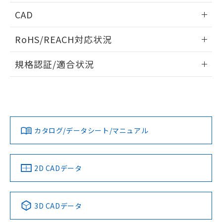
情報更新：2026/05/21
CAD
ログイン/会員登録いただくと、CADデータをダウンロー
RoHS/REACH対応状況
ドすることができます。
情報更新：2026/7/29
規格認証/適合状況
ログイン/会員登録
EU RoHS
注意事項・凡例
UL認証
CSA認証
CEマーキング
Yes
Yes
Yes
対応状況
対応予定月
※1
※2
ダウンロードデータをご利用いただく前に、以下を必ずお読
みください。
カタログ/データシート/マニュアル
対応済み
ソフトウェアの使用条件
LR型式承認
DNV型式承認
BV型式承認
KR型式承
（イギリス
（ノルウェー
（フランス
（韓国
船舶規格）
船舶規格）
船舶規格）
船舶規格
中国 RoHS
注意事項・凡例
2D CADデータ
No
No
No
No
中国 RoHS表
※1 ※2
3D CADデータ
この製品の規格認証/適合状況ページへ
Pb
Hg
Cd
Cr(VI)