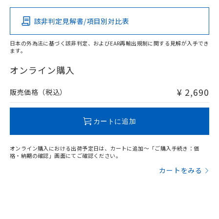
その他の認証はこちらのページからご検索ください
該非判定見解書/項目別対比表
X
O
O
O
日本の外為法に基づく該非判定、およびEAR再輸出規制に関する見解が入手でき
ます。
"対応済み"や非含有の記載がされた商品であっても、流通
在庫等で未対応品が混在する可能性があります。
オンライン購入
非含有品が必要な際は、弊社営業部門もしくは販売店へお
問い合わせください。
¥ 2,690
販売価格（税込）
この製品のRoHS/REACH対応状況ページへ
カートに追加
オンライン購入における出荷予定日は、カートに追加～「ご購入手続き：価
格・納期の確認」画面にてご確認ください。
カートをみる