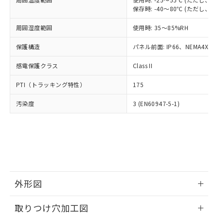
「－」：未確認です。当社販売部門へお問
あります。
保存時: -40～80℃ (ただし
い合わせください。
お客様が当ウェブサイト上で当社にご
※3 非含有証明書ダウンロード
登録された部品リストについて、当社
周囲湿度範囲
使用時: 35～85%RH
および当社の共同利用者が、当社の製
下記の非含有証明書をダウンロードするこ
保護構造
パネル前面: IP66、NEMA4X, N
品・サービスに関するお客様との取
とができます。
合意する
キャンセル
引・商談に必要な範囲で利用すること
感電保護クラス
Class II
をご了承ください。
EU RoHS指令（10物質）の非含有証明書
※当社の共同利用者とは、
"個人情報
PTI（トラッキング特性）
51物質の非含有証明書（当社基準）
175
の共同利用に関して"
の「1.共同利
※本証明書は発行日時点で非含有を証明す
用者の範囲」に記載されている法人を
汚染度
3 (EN60947-5-1)
るもので、過去に遡って非含有を証明する
指します。
ものではありません。
また、RoHS指令のフタル酸エステル類４
物質の対応では、対応完了までの期間は出
荷製品に未対応品が混在することから備考
欄に対応日を記載しておりました。
既に当社にて対応品への在庫切替を完了
していることから、特段のことがない限
外形図
り、2022年1月12日より割愛しておりま
す。
情報更新：2026/05/21
取りつけ穴加工図