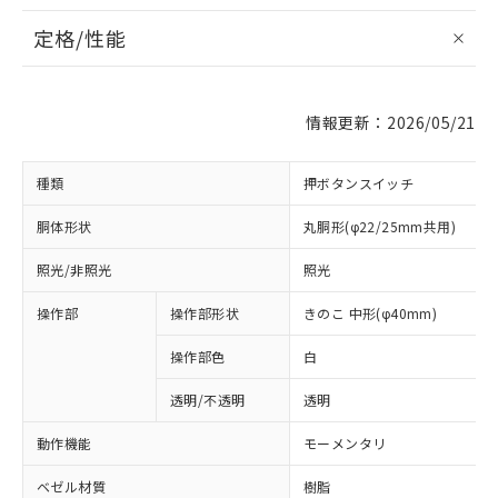
定格/性能
情報更新：2026/05/21
種類
押ボタンスイッチ
胴体形状
丸胴形(φ22/25mm共用)
照光/非照光
照光
操作部
操作部形状
きのこ 中形(φ40mm)
操作部色
白
透明/不透明
透明
動作機能
モーメンタリ
ベゼル材質
樹脂