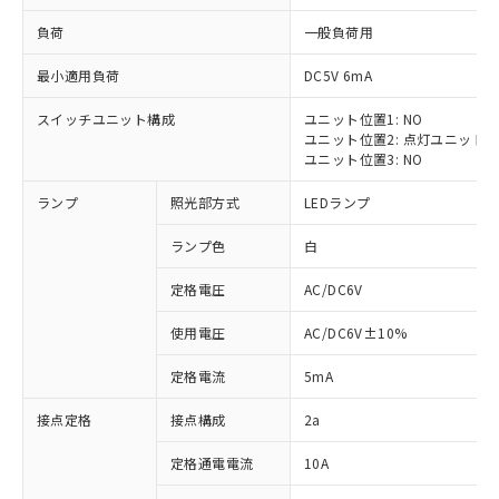
負荷
一般負荷用
最小適用負荷
DC5V 6mA
スイッチユニット構成
ユニット位置1: NO
※1 対応状況
ユニット位置2: 点灯ユニット
ユニット位置3: NO
対応済み：EU RoHS指令（10物質）の
ランプ
照光部方式
LEDランプ
非含有に対応した製品が提供可能な商品で
す。
ランプ色
白
対応予定：EU RoHS指令（10物質）の非含
ご利用条件
有に対応した製品に切り替える予定のある
定格電圧
AC/DC6V
商品です。
対応予定なし：EU RoHS指令（10物質）の
使用電圧
AC/DC6V±10%
以下の条件をお読みいただき、同意のうえ
非含有に非対応の商品で、対応品を出す予
ご利用ください。
定はありません。
定格電流
5mA
調査・確認中：EU RoHS指令（10物質）の
本サービスは、当社制御機器事業取扱
※1 中国RoHS○×表
非含有の対応状況を調査中または確認中の
接点定格
接点構成
2a
商品の当社在庫状況および標準価格
商品です。
(税抜)を提供させていただくもので
「○」：最大均質材料含有率が中国RoHSの
定格通電電流
10A
非該当品：ライセンス料など無形物で、有
す。
基準値以下であることを示します。
害物質有無と関係のない商品です。