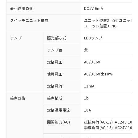
最小適用負荷
DC5V 6mA
スイッチユニット構成
ユニット位置2: 点灯ユニット
ユニット位置3: NC
※1 対応状況
ランプ
照光部方式
LEDランプ
対応済み：EU RoHS指令（10物質）の
非含有に対応した製品が提供可能な商品で
ランプ色
黄
す。
対応予定：EU RoHS指令（10物質）の非含
定格電圧
AC/DC6V
ご利用条件
有に対応した製品に切り替える予定のある
使用電圧
AC/DC6V±10%
商品です。
対応予定なし：EU RoHS指令（10物質）の
以下の条件をお読みいただき、同意のうえ
定格電流
11mA
非含有に非対応の商品で、対応品を出す予
ご利用ください。
定はありません。
接点定格
接点構成
1b
調査・確認中：EU RoHS指令（10物質）の
本サービスは、当社制御機器事業取扱
※1 中国RoHS○×表
非含有の対応状況を調査中または確認中の
商品の当社在庫状況および標準価格
定格通電電流
10A
商品です。
(税抜)を提供させていただくもので
「○」：最大均質材料含有率が中国RoHSの
非該当品：ライセンス料など無形物で、有
開閉能力(AC)
抵抗負荷(AC-12): AC24V 10A/A
す。
基準値以下であることを示します。
害物質有無と関係のない商品です。
誘導負荷(AC-15): AC24V 10A/AC
当社制御機器事業取扱商品の中には、
「×」：最大均質材料含有率が中国RoHSの
仕入先様の事情により、非含有部品として
本サービスの対象外となる商品もある