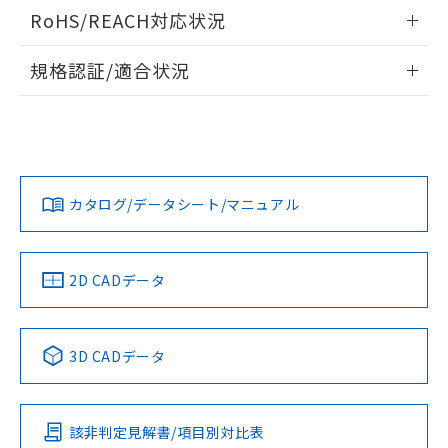
ログイン/会員登録いただくと、CADデータをダウンロー
RoHS/REACH対応状況
ドすることができます。
情報更新：2026/7/29
規格認証/適合状況
ログイン/会員登録
EU RoHS
注意事項・凡例
UL認証
CSA認証
CEマーキング
Yes
Yes
Yes
対応状況
対応予定月
※1
※2
ダウンロードデータをご利用いただく前に、以下を必ずお読
みください。
カタログ/データシート/マニュアル
対応済み
ソフトウェアの使用条件
LR型式承認
DNV型式承認
BV型式承認
KR型式承
（イギリス
（ノルウェー
（フランス
（韓国
船舶規格）
船舶規格）
船舶規格）
船舶規格
中国 RoHS
注意事項・凡例
2D CADデータ
No
No
No
No
中国 RoHS表
※1 ※2
3D CADデータ
この製品の規格認証/適合状況ページへ
Pb
Hg
Cd
Cr(VI)
その他の認証はこちらのページからご検索ください
該非判定見解書/項目別対比表
X
O
O
O