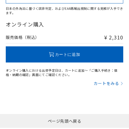
日本の外為法に基づく該非判定、およびEAR再輸出規制に関する見解が入手でき
ます。
"対応済み"や非含有の記載がされた商品であっても、流通
在庫等で未対応品が混在する可能性があります。
オンライン購入
非含有品が必要な際は、弊社営業部門もしくは販売店へお
問い合わせください。
¥ 2,310
販売価格（税込）
この製品のRoHS/REACH対応状況ページへ
カートに追加
オンライン購入における出荷予定日は、カートに追加～「ご購入手続き：価
格・納期の確認」画面にてご確認ください。
カートをみる
ページ先頭へ戻る