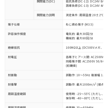
基準値を超えていることを示します。
いたものが、含有品と判明した場合などや
開閉能力(DC)
抵抗負荷(DC-12): DC24V 8A/DC
当社は、これら貴社製品のうち、外国
ことをご了承ください。
「－」：未確認です。当社販売部門へお問
誘導負荷(DC-13): DC24V 4A/DC
むを得ず変更することがあります。
為替および外国貿易法に定める商品
在庫状況および標準価格照会結果は、
い合わせください。
（以下｢規制貨物等」という）を輸出
記載している更新日時点での社内デー
開閉能力説明
測定条件: 周囲温度 20±2℃、
*EU RoHS指令（10物質）：
または国外への提供する場合は、日本
記
タに基づき作成されるものであり、閲
説明
鉛(Pb) 1000ppm以下、 水銀(Hg) 1000ppm以下、 カド
*中国RoHS10物質の基準値 (GB/T26572)：
国政府の輸出許可(または役務取引許
号
覧された時点での実際の在庫および標
ミウム(Cd) 100ppm以下、
Pb(鉛) :1000ppm、 Hg(水銀) : 1000ppm、 Cd(カドミウ
端子仕様
ねじ締め端子 (M3.5)
可)を取得するなどの必要な手続きを
六価クロム(Cr(Ⅵ)) 1000ppm以下、ポリ臭化ビフェニル
ム) : 100ppm、
準価格とは異なる場合があることをご
類(PBB) 1000ppm以下、ポリ臭化ジフェニルエーテル類
Cr(Ⅵ)(六価クロム) : 1000ppm、 PBBs(ポリ臭化ビフェ
とります。
了承ください。
許容操作頻度
電気的: 最大30回/分
(PBDE) 1000ppm以下、フタル酸ビス(2-エチルヘキシ
○
一定数以上の在庫あり
ニル類) : 1000ppm、 PBDEs(ポリ臭化ジフェニルエーテ
当社は規制貨物を破棄する場合は、完
ル) (DEHP)(別名：DOP) 1000ppm以下、フタル酸ブチ
機械的: 最大60回/分
正式な納期状況および標準価格はお客
ル類) : 1000ppm、
ルベンジル（BBP） 1000ppm以下、フタル酸ジブチル
全に破砕するなど、違法に輸出されな
DBP(フタル酸ジブチル) : 1000ppm、 DIBP(フタル酸ジ
様のお取引先、またはお客様担当のオ
（DBP） 1000ppm以下、フタル酸ジイソブチル
イソブチル) : 1000ppm、 BBP(フタル酸ブチルベンジ
△
一定数には満たないが在庫あり
いよう必要な手段を講じます。
絶縁抵抗
100MΩ以上 (DC500Vメガ、
ムロン制御機器販売店・当社販売員に
(DIBP) 1000ppm以下
ル) : 1000ppm、
当社は貴社製品を、核兵器、ミサイ
但し、RoHS指令で産業用監視および制御機器に対する
DEHP(フタル酸ビス(2-エチルヘキシル)) : 1000ppm
ご相談ください。
適用除外項目は除く。
耐電圧
各端子とアース間: AC2500V 50/
ル、化学兵器、生物兵器またはその他
－
在庫なし(最新の在庫状況につ
オムロン制御機器販売店や当社販売拠
フタル酸エステル類の４物質については閾値を超える意
同極端子間: AC2500V 50/60
武器並びにこれらの製造装置等に一切
いては、お客様のお取引先、ま
図的な使用がないことを確認しています。
点は「
販売ネットワーク
」をご確認
(初期値)
※2 環境保護使用期限
使用いたしません。
たはお客様担当のオムロン制御
ください。
当社は、貴社製品を第三者に販売する
機器販売店・当社販売員にご確
在庫状況および標準価格結果を当社の
耐振動
誤動作: 10～55Hz 複振幅 1.
※2 対応予定月
「ｅ」：有害物質（10物質）のすべてが基
場合は、上記1、2および3の内容を当
認ください)
事前の承諾なく第三者に漏洩または開
準値以下であることを示します。
該第三者に通知します。また当社は、
示しないようお願いします。
2
耐衝撃
誤動作: 最大1000m/s
(接点開
部品在庫の切り替え状況などにより、予定
「10」：通常の使用状況下において有害物
販売先および販売に係わる関係者が違
マイパーツ機能（部品リスト作成サー
空
受注生産機種、また在庫状況の
月が前後することがあります。
質が外部に漏えいし、環境に深刻な影響を
法に輸出するおそれがある場合は、取
周囲温度範囲
使用時: -25～55℃ (ただし
ビス）をご利用いただくには、I-Web
白
情報を公開していない機種
及ぼさない年数を意味します。
り引きをいたしません。
保存時: -40～80℃ (ただし
メンバーズにご登録されている必要が
「－」：未確認です。当社販売部門へお問
あります。
い合わせください。
周囲湿度範囲
使用時: 35～85%RH