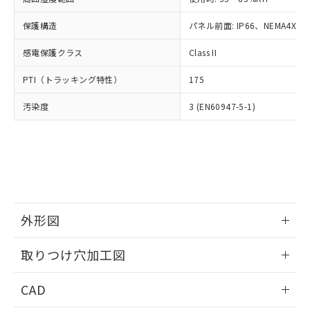
お客様が当ウェブサイト上で当社にご
※3 非含有証明書ダウンロード
登録された部品リストについて、当社
保護構造
パネル前面: IP66、NEMA4X, N
および当社の共同利用者が、当社の製
下記の非含有証明書をダウンロードするこ
品・サービスに関するお客様との取
感電保護クラス
Class II
とができます。
合意する
キャンセル
引・商談に必要な範囲で利用すること
をご了承ください。
PTI（トラッキング特性）
175
EU RoHS指令（10物質）の非含有証明書
※当社の共同利用者とは、
"個人情報
51物質の非含有証明書（当社基準）
の共同利用に関して"
の「1.共同利
汚染度
3 (EN60947-5-1)
※本証明書は発行日時点で非含有を証明す
用者の範囲」に記載されている法人を
るもので、過去に遡って非含有を証明する
指します。
ものではありません。
また、RoHS指令のフタル酸エステル類４
物質の対応では、対応完了までの期間は出
荷製品に未対応品が混在することから備考
欄に対応日を記載しておりました。
既に当社にて対応品への在庫切替を完了
外形図
していることから、特段のことがない限
情報更新：2026/05/21
り、2022年1月12日より割愛しておりま
取りつけ穴加工図
す。
情報更新：2026/05/21
CAD