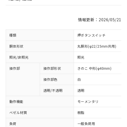
情報更新：2026/05/21
種類
押ボタンスイッチ
胴体形状
丸胴形(φ22/25mm共用)
照光/非照光
照光
操作部
操作部形状
きのこ 中形(φ40mm)
操作部色
白
透明/不透明
透明
動作機能
モーメンタリ
ベゼル材質
樹脂
負荷
一般負荷用