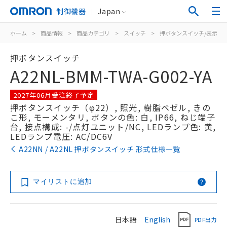
制御機器
Japan
ホーム
>
商品情報
>
商品カテゴリ
>
スイッチ
>
押ボタンスイッチ/表示灯
押ボタンスイッチ
A22NL-BMM-TWA-G002-YA
2027年06月受注終了予定
押ボタンスイッチ（φ22）, 照光, 樹脂ベゼル, きの
こ形, モーメンタリ, ボタンの色: 白, IP66, ねじ端子
台, 接点構成: -/点灯ユニット/NC, LEDランプ色: 黄,
LEDランプ電圧: AC/DC6V
A22NN / A22NL 押ボタンスイッチ 形式仕様一覧
マイリストに追加
日本語
English
PDF出力