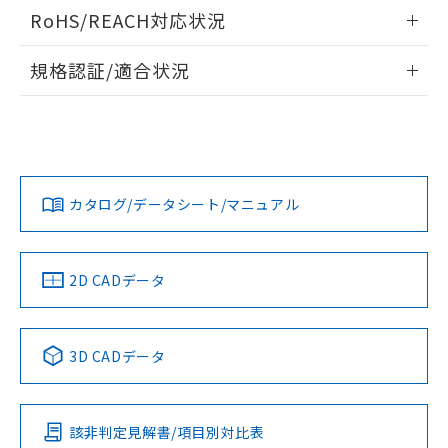
ログイン/会員登録いただくと、CADデータをダウンロー
RoHS/REACH対応状況
ドすることができます。
情報更新：2026/7/29
規格認証/適合状況
ログイン/会員登録
EU RoHS
注意事項・凡例
UL認証
CSA認証
CEマーキング
Yes
Yes
Yes
対応状況
対応予定月
※1
※2
ダウンロードデータをご利用いただく前に、以下を必ずお読
みください。
カタログ/データシート/マニュアル
対応済み
ソフトウェアの使用条件
LR型式承認
DNV型式承認
BV型式承認
KR型式承
（イギリス
（ノルウェー
（フランス
（韓国
船舶規格）
船舶規格）
船舶規格）
船舶規格
中国 RoHS
注意事項・凡例
2D CADデータ
No
No
No
No
中国 RoHS表
※1 ※2
3D CADデータ
この製品の規格認証/適合状況ページへ
Pb
Hg
Cd
Cr(VI)
その他の認証はこちらのページからご検索ください
該非判定見解書/項目別対比表
X
O
O
O