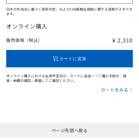
日本の外為法に基づく該非判定、およびEAR再輸出規制に関する見解が入手でき
ます。
"対応済み"や非含有の記載がされた商品であっても、流通
在庫等で未対応品が混在する可能性があります。
オンライン購入
非含有品が必要な際は、弊社営業部門もしくは販売店へお
問い合わせください。
¥ 2,310
販売価格（税込）
この製品のRoHS/REACH対応状況ページへ
カートに追加
オンライン購入における出荷予定日は、カートに追加～「ご購入手続き：価
格・納期の確認」画面にてご確認ください。
カートをみる
ページ先頭へ戻る