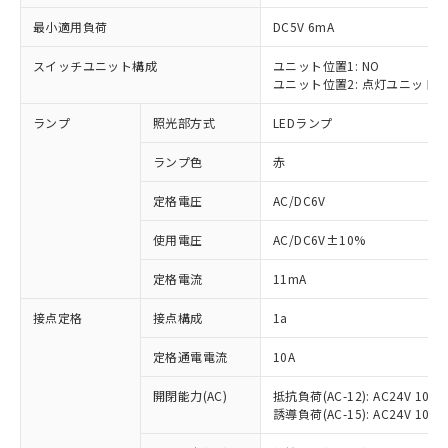
最小適用負荷
DC5V 6mA
スイッチユニット構成
ユニット位置1: NO
ユニット位置2: 点灯ユニット
※1 対応状況
ランプ
照光部方式
LEDランプ
対応済み：EU RoHS指令（10物質）の
非含有に対応した製品が提供可能な商品で
ランプ色
赤
す。
対応予定：EU RoHS指令（10物質）の非含
定格電圧
AC/DC6V
ご利用条件
有に対応した製品に切り替える予定のある
使用電圧
AC/DC6V±10%
商品です。
対応予定なし：EU RoHS指令（10物質）の
以下の条件をお読みいただき、同意のうえ
定格電流
11mA
非含有に非対応の商品で、対応品を出す予
ご利用ください。
定はありません。
接点定格
接点構成
1a
調査・確認中：EU RoHS指令（10物質）の
本サービスは、当社制御機器事業取扱
※1 中国RoHS○×表
非含有の対応状況を調査中または確認中の
商品の当社在庫状況および標準価格
定格通電電流
10A
商品です。
(税抜)を提供させていただくもので
「○」：最大均質材料含有率が中国RoHSの
非該当品：ライセンス料など無形物で、有
開閉能力(AC)
抵抗負荷(AC-12): AC24V 10A/A
す。
基準値以下であることを示します。
害物質有無と関係のない商品です。
誘導負荷(AC-15): AC24V 10A/AC
当社制御機器事業取扱商品の中には、
「×」：最大均質材料含有率が中国RoHSの
仕入先様の事情により、非含有部品として
本サービスの対象外となる商品もある