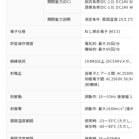
基準値を超えていることを示します。
いたものが、含有品と判明した場合などや
開閉能力(DC)
抵抗負荷(DC-12): DC24V 8A/DC
当社は、これら貴社製品のうち、外国
ことをご了承ください。
「－」：未確認です。当社販売部門へお問
誘導負荷(DC-13): DC24V 4A/DC
むを得ず変更することがあります。
為替および外国貿易法に定める商品
在庫状況および標準価格照会結果は、
い合わせください。
（以下｢規制貨物等」という）を輸出
記載している更新日時点での社内デー
開閉能力説明
測定条件: 周囲温度 20±2℃、
*EU RoHS指令（10物質）：
または国外への提供する場合は、日本
記
タに基づき作成されるものであり、閲
説明
鉛(Pb) 1000ppm以下、 水銀(Hg) 1000ppm以下、 カド
*中国RoHS10物質の基準値 (GB/T26572)：
国政府の輸出許可(または役務取引許
号
覧された時点での実際の在庫および標
ミウム(Cd) 100ppm以下、
Pb(鉛) :1000ppm、 Hg(水銀) : 1000ppm、 Cd(カドミウ
端子仕様
ねじ締め端子 (M3.5)
可)を取得するなどの必要な手続きを
六価クロム(Cr(Ⅵ)) 1000ppm以下、ポリ臭化ビフェニル
ム) : 100ppm、
準価格とは異なる場合があることをご
類(PBB) 1000ppm以下、ポリ臭化ジフェニルエーテル類
Cr(Ⅵ)(六価クロム) : 1000ppm、 PBBs(ポリ臭化ビフェ
とります。
了承ください。
許容操作頻度
電気的: 最大30回/分
(PBDE) 1000ppm以下、フタル酸ビス(2-エチルヘキシ
○
一定数以上の在庫あり
ニル類) : 1000ppm、 PBDEs(ポリ臭化ジフェニルエーテ
当社は規制貨物を破棄する場合は、完
ル) (DEHP)(別名：DOP) 1000ppm以下、フタル酸ブチ
機械的: 最大60回/分
正式な納期状況および標準価格はお客
ル類) : 1000ppm、
ルベンジル（BBP） 1000ppm以下、フタル酸ジブチル
全に破砕するなど、違法に輸出されな
DBP(フタル酸ジブチル) : 1000ppm、 DIBP(フタル酸ジ
様のお取引先、またはお客様担当のオ
（DBP） 1000ppm以下、フタル酸ジイソブチル
イソブチル) : 1000ppm、 BBP(フタル酸ブチルベンジ
△
一定数には満たないが在庫あり
いよう必要な手段を講じます。
絶縁抵抗
100MΩ以上 (DC500Vメガ、
ムロン制御機器販売店・当社販売員に
(DIBP) 1000ppm以下
ル) : 1000ppm、
当社は貴社製品を、核兵器、ミサイ
但し、RoHS指令で産業用監視および制御機器に対する
DEHP(フタル酸ビス(2-エチルヘキシル)) : 1000ppm
ご相談ください。
適用除外項目は除く。
耐電圧
各端子とアース間: AC2500V 50/
ル、化学兵器、生物兵器またはその他
－
在庫なし(最新の在庫状況につ
オムロン制御機器販売店や当社販売拠
フタル酸エステル類の４物質については閾値を超える意
同極端子間: AC2500V 50/60
武器並びにこれらの製造装置等に一切
いては、お客様のお取引先、ま
図的な使用がないことを確認しています。
点は「
販売ネットワーク
」をご確認
(初期値)
※2 環境保護使用期限
使用いたしません。
たはお客様担当のオムロン制御
ください。
当社は、貴社製品を第三者に販売する
機器販売店・当社販売員にご確
在庫状況および標準価格結果を当社の
耐振動
誤動作: 10～55Hz 複振幅 1.
※2 対応予定月
「ｅ」：有害物質（10物質）のすべてが基
場合は、上記1、2および3の内容を当
認ください)
事前の承諾なく第三者に漏洩または開
準値以下であることを示します。
該第三者に通知します。また当社は、
示しないようお願いします。
2
耐衝撃
誤動作: 最大1000m/s
(接点開
部品在庫の切り替え状況などにより、予定
「10」：通常の使用状況下において有害物
販売先および販売に係わる関係者が違
マイパーツ機能（部品リスト作成サー
空
受注生産機種、また在庫状況の
月が前後することがあります。
質が外部に漏えいし、環境に深刻な影響を
法に輸出するおそれがある場合は、取
周囲温度範囲
使用時: -25～55℃ (ただし
ビス）をご利用いただくには、I-Web
白
情報を公開していない機種
及ぼさない年数を意味します。
り引きをいたしません。
保存時: -40～80℃ (ただし
メンバーズにご登録されている必要が
「－」：未確認です。当社販売部門へお問
あります。
い合わせください。
周囲湿度範囲
使用時: 35～85%RH