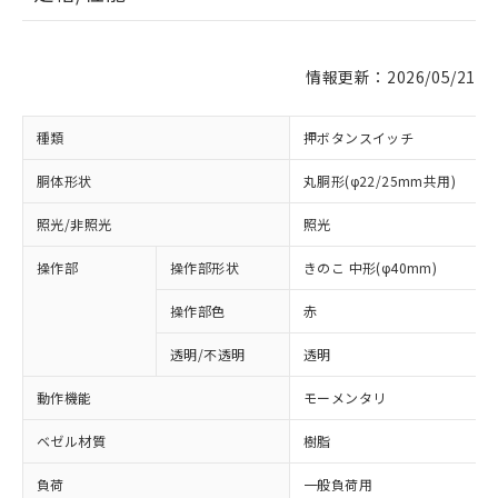
情報更新：2026/05/21
種類
押ボタンスイッチ
胴体形状
丸胴形(φ22/25mm共用)
照光/非照光
照光
操作部
操作部形状
きのこ 中形(φ40mm)
操作部色
赤
透明/不透明
透明
動作機能
モーメンタリ
ベゼル材質
樹脂
負荷
一般負荷用