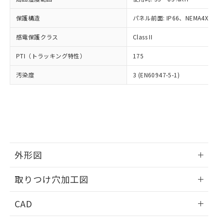
お客様が当ウェブサイト上で当社にご
※3 非含有証明書ダウンロード
登録された部品リストについて、当社
保護構造
パネル前面: IP66、NEMA4X, N
および当社の共同利用者が、当社の製
下記の非含有証明書をダウンロードするこ
品・サービスに関するお客様との取
感電保護クラス
Class II
とができます。
合意する
キャンセル
引・商談に必要な範囲で利用すること
をご了承ください。
PTI（トラッキング特性）
175
EU RoHS指令（10物質）の非含有証明書
※当社の共同利用者とは、
"個人情報
51物質の非含有証明書（当社基準）
の共同利用に関して"
の「1.共同利
汚染度
3 (EN60947-5-1)
※本証明書は発行日時点で非含有を証明す
用者の範囲」に記載されている法人を
るもので、過去に遡って非含有を証明する
指します。
ものではありません。
また、RoHS指令のフタル酸エステル類４
物質の対応では、対応完了までの期間は出
荷製品に未対応品が混在することから備考
欄に対応日を記載しておりました。
既に当社にて対応品への在庫切替を完了
外形図
していることから、特段のことがない限
情報更新：2026/05/21
り、2022年1月12日より割愛しておりま
取りつけ穴加工図
す。
情報更新：2026/05/21
CAD