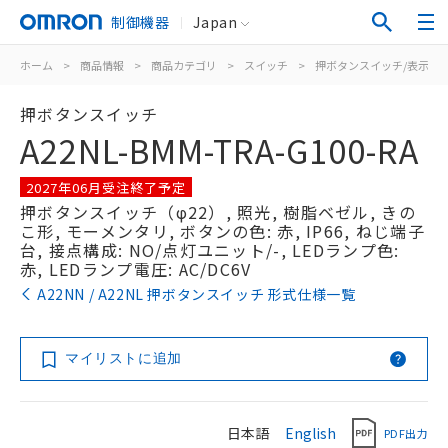
制御機器
Japan
ホーム
>
商品情報
>
商品カテゴリ
>
スイッチ
>
押ボタンスイッチ/表示灯
押ボタンスイッチ
A22NL-BMM-TRA-G100-RA
2027年06月受注終了予定
押ボタンスイッチ（φ22）, 照光, 樹脂ベゼル, きの
こ形, モーメンタリ, ボタンの色: 赤, IP66, ねじ端子
台, 接点構成: NO/点灯ユニット/-, LEDランプ色:
赤, LEDランプ電圧: AC/DC6V
A22NN / A22NL 押ボタンスイッチ 形式仕様一覧
マイリストに追加
日本語
English
PDF出力