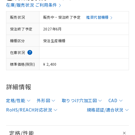
在庫/販売状況 ご利用条件
販売状況
販売中・受注終了予定
推奨代替機種
受注終了予定
2027年6月
機種区分
受注生産機種
在庫状況
標準価格(税別)
¥ 2,400
詳細情報
定格/性能
外形図
取りつけ穴加工図
CAD
RoHS/REACH対応状況
規格認証/適合状況
定格/性能