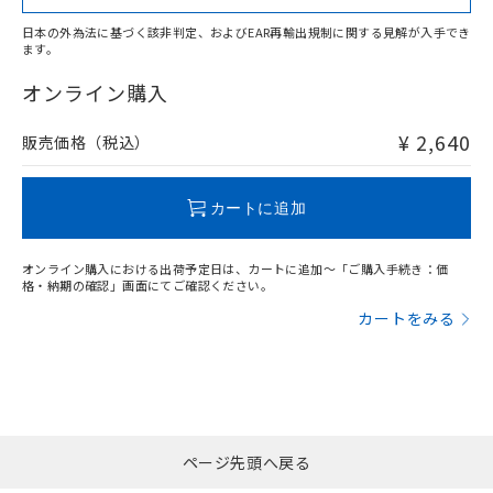
日本の外為法に基づく該非判定、およびEAR再輸出規制に関する見解が入手でき
ます。
"対応済み"や非含有の記載がされた商品であっても、流通
在庫等で未対応品が混在する可能性があります。
オンライン購入
非含有品が必要な際は、弊社営業部門もしくは販売店へお
問い合わせください。
¥ 2,640
販売価格（税込）
この製品のRoHS/REACH対応状況ページへ
カートに追加
オンライン購入における出荷予定日は、カートに追加～「ご購入手続き：価
格・納期の確認」画面にてご確認ください。
カートをみる
ページ先頭へ戻る