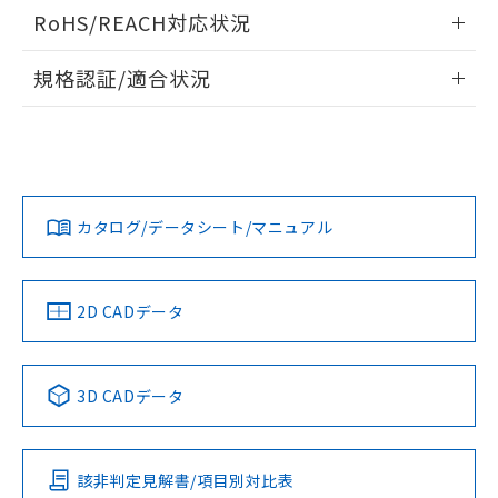
ログイン/会員登録いただくと、CADデータをダウンロー
RoHS/REACH対応状況
ドすることができます。
情報更新：2026/7/29
規格認証/適合状況
ログイン/会員登録
EU RoHS
注意事項・凡例
A22NL-BMM-TOA-P100-OAについての規格認証/適合状況に
ついては、「カスタマーサポートセンタ お客様相談室」また
は貴社担当オムロン営業員または販売店にお問い合わせくだ
対応状況
対応予定月
※1
※2
さい。
ダウンロードデータをご利用いただく前に、以下を必ずお読
みください。
カタログ/データシート/マニュアル
対応済み
ソフトウェアの使用条件
お問い合わせ
中国 RoHS
注意事項・凡例
2D CADデータ
中国 RoHS表
※1 ※2
3D CADデータ
Pb
Hg
Cd
Cr(VI)
該非判定見解書/項目別対比表
X
O
O
O