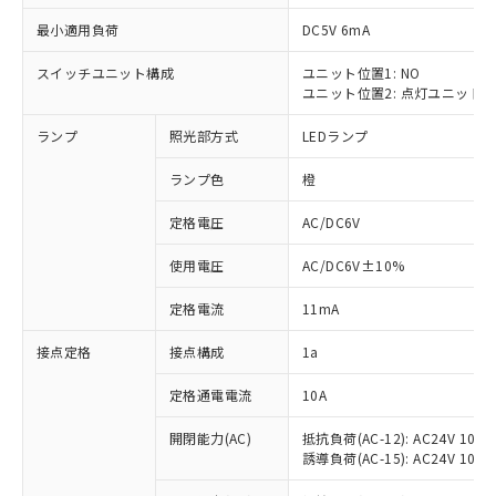
最小適用負荷
DC5V 6mA
スイッチユニット構成
ユニット位置1: NO
ユニット位置2: 点灯ユニット
※1 対応状況
ランプ
照光部方式
LEDランプ
対応済み：EU RoHS指令（10物質）の
非含有に対応した製品が提供可能な商品で
ランプ色
橙
す。
対応予定：EU RoHS指令（10物質）の非含
定格電圧
AC/DC6V
ご利用条件
有に対応した製品に切り替える予定のある
使用電圧
AC/DC6V±10%
商品です。
対応予定なし：EU RoHS指令（10物質）の
以下の条件をお読みいただき、同意のうえ
定格電流
11mA
非含有に非対応の商品で、対応品を出す予
ご利用ください。
定はありません。
接点定格
接点構成
1a
調査・確認中：EU RoHS指令（10物質）の
本サービスは、当社制御機器事業取扱
※1 中国RoHS○×表
非含有の対応状況を調査中または確認中の
商品の当社在庫状況および標準価格
定格通電電流
10A
商品です。
(税抜)を提供させていただくもので
「○」：最大均質材料含有率が中国RoHSの
非該当品：ライセンス料など無形物で、有
開閉能力(AC)
抵抗負荷(AC-12): AC24V 10A/A
す。
基準値以下であることを示します。
害物質有無と関係のない商品です。
誘導負荷(AC-15): AC24V 10A/AC
当社制御機器事業取扱商品の中には、
「×」：最大均質材料含有率が中国RoHSの
仕入先様の事情により、非含有部品として
本サービスの対象外となる商品もある