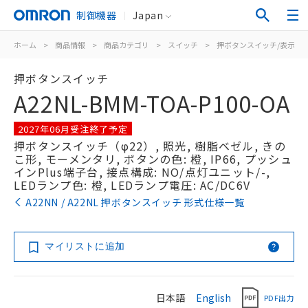
制御機器
Japan
ホーム
>
商品情報
>
商品カテゴリ
>
スイッチ
>
押ボタンスイッチ/表示灯
押ボタンスイッチ
A22NL-BMM-TOA-P100-OA
2027年06月受注終了予定
押ボタンスイッチ（φ22）, 照光, 樹脂ベゼル, きの
こ形, モーメンタリ, ボタンの色: 橙, IP66, プッシュ
インPlus端子台, 接点構成: NO/点灯ユニット/-,
LEDランプ色: 橙, LEDランプ電圧: AC/DC6V
A22NN / A22NL 押ボタンスイッチ 形式仕様一覧
マイリストに追加
日本語
English
PDF出力