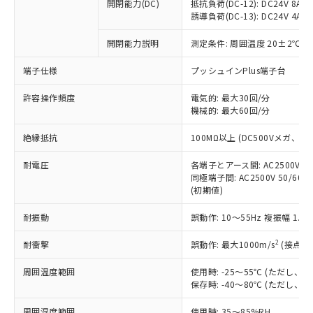
基準値を超えていることを示します。
いたものが、含有品と判明した場合などや
開閉能力(DC)
抵抗負荷(DC-12): DC24V 8A/DC
当社は、これら貴社製品のうち、外国
ことをご了承ください。
「－」：未確認です。当社販売部門へお問
誘導負荷(DC-13): DC24V 4A/DC
むを得ず変更することがあります。
為替および外国貿易法に定める商品
在庫状況および標準価格照会結果は、
い合わせください。
（以下｢規制貨物等」という）を輸出
記載している更新日時点での社内デー
開閉能力説明
測定条件: 周囲温度 20±2℃、
*EU RoHS指令（10物質）：
または国外への提供する場合は、日本
記
タに基づき作成されるものであり、閲
説明
鉛(Pb) 1000ppm以下、 水銀(Hg) 1000ppm以下、 カド
*中国RoHS10物質の基準値 (GB/T26572)：
国政府の輸出許可(または役務取引許
号
覧された時点での実際の在庫および標
ミウム(Cd) 100ppm以下、
Pb(鉛) :1000ppm、 Hg(水銀) : 1000ppm、 Cd(カドミウ
端子仕様
プッシュインPlus端子台
可)を取得するなどの必要な手続きを
六価クロム(Cr(Ⅵ)) 1000ppm以下、ポリ臭化ビフェニル
ム) : 100ppm、
準価格とは異なる場合があることをご
類(PBB) 1000ppm以下、ポリ臭化ジフェニルエーテル類
Cr(Ⅵ)(六価クロム) : 1000ppm、 PBBs(ポリ臭化ビフェ
とります。
了承ください。
許容操作頻度
電気的: 最大30回/分
(PBDE) 1000ppm以下、フタル酸ビス(2-エチルヘキシ
○
一定数以上の在庫あり
ニル類) : 1000ppm、 PBDEs(ポリ臭化ジフェニルエーテ
当社は規制貨物を破棄する場合は、完
ル) (DEHP)(別名：DOP) 1000ppm以下、フタル酸ブチ
機械的: 最大60回/分
正式な納期状況および標準価格はお客
ル類) : 1000ppm、
ルベンジル（BBP） 1000ppm以下、フタル酸ジブチル
全に破砕するなど、違法に輸出されな
DBP(フタル酸ジブチル) : 1000ppm、 DIBP(フタル酸ジ
様のお取引先、またはお客様担当のオ
（DBP） 1000ppm以下、フタル酸ジイソブチル
イソブチル) : 1000ppm、 BBP(フタル酸ブチルベンジ
△
一定数には満たないが在庫あり
いよう必要な手段を講じます。
絶縁抵抗
100MΩ以上 (DC500Vメガ、
ムロン制御機器販売店・当社販売員に
(DIBP) 1000ppm以下
ル) : 1000ppm、
当社は貴社製品を、核兵器、ミサイ
但し、RoHS指令で産業用監視および制御機器に対する
DEHP(フタル酸ビス(2-エチルヘキシル)) : 1000ppm
ご相談ください。
適用除外項目は除く。
耐電圧
各端子とアース間: AC2500V 50/
ル、化学兵器、生物兵器またはその他
－
在庫なし(最新の在庫状況につ
オムロン制御機器販売店や当社販売拠
フタル酸エステル類の４物質については閾値を超える意
同極端子間: AC2500V 50/60
武器並びにこれらの製造装置等に一切
いては、お客様のお取引先、ま
図的な使用がないことを確認しています。
点は「
販売ネットワーク
」をご確認
(初期値)
※2 環境保護使用期限
使用いたしません。
たはお客様担当のオムロン制御
ください。
当社は、貴社製品を第三者に販売する
機器販売店・当社販売員にご確
在庫状況および標準価格結果を当社の
耐振動
誤動作: 10～55Hz 複振幅 1.
※2 対応予定月
「ｅ」：有害物質（10物質）のすべてが基
場合は、上記1、2および3の内容を当
認ください)
事前の承諾なく第三者に漏洩または開
準値以下であることを示します。
該第三者に通知します。また当社は、
示しないようお願いします。
2
耐衝撃
誤動作: 最大1000m/s
(接点開
部品在庫の切り替え状況などにより、予定
「10」：通常の使用状況下において有害物
販売先および販売に係わる関係者が違
マイパーツ機能（部品リスト作成サー
空
受注生産機種、また在庫状況の
月が前後することがあります。
質が外部に漏えいし、環境に深刻な影響を
法に輸出するおそれがある場合は、取
周囲温度範囲
使用時: -25～55℃ (ただし
ビス）をご利用いただくには、I-Web
白
情報を公開していない機種
及ぼさない年数を意味します。
り引きをいたしません。
保存時: -40～80℃ (ただし
メンバーズにご登録されている必要が
「－」：未確認です。当社販売部門へお問
あります。
い合わせください。
周囲湿度範囲
使用時: 35～85%RH