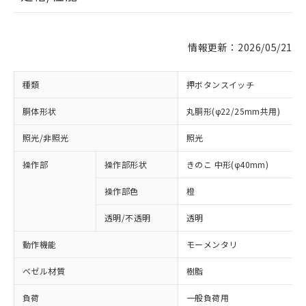
情報更新：2026/05/21
種類
押ボタンスイッチ
胴体形状
丸胴形(φ22/25mm共用)
照光/非照光
照光
操作部
操作部形状
きのこ 中形(φ40mm)
操作部色
橙
透明/不透明
透明
動作機能
モーメンタリ
ベゼル材質
樹脂
負荷
一般負荷用