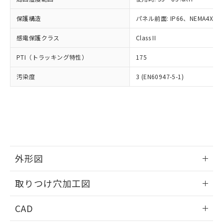
お客様が当ウェブサイト上で当社にご
※3 非含有証明書ダウンロード
登録された部品リストについて、当社
保護構造
パネル前面: IP66、NEMA4X, N
および当社の共同利用者が、当社の製
下記の非含有証明書をダウンロードするこ
品・サービスに関するお客様との取
感電保護クラス
Class II
とができます。
合意する
キャンセル
引・商談に必要な範囲で利用すること
をご了承ください。
PTI（トラッキング特性）
175
EU RoHS指令（10物質）の非含有証明書
※当社の共同利用者とは、
"個人情報
51物質の非含有証明書（当社基準）
の共同利用に関して"
の「1.共同利
汚染度
3 (EN60947-5-1)
※本証明書は発行日時点で非含有を証明す
用者の範囲」に記載されている法人を
るもので、過去に遡って非含有を証明する
指します。
ものではありません。
また、RoHS指令のフタル酸エステル類４
物質の対応では、対応完了までの期間は出
荷製品に未対応品が混在することから備考
欄に対応日を記載しておりました。
既に当社にて対応品への在庫切替を完了
外形図
していることから、特段のことがない限
情報更新：2026/05/21
り、2022年1月12日より割愛しておりま
取りつけ穴加工図
す。
情報更新：2026/05/21
CAD