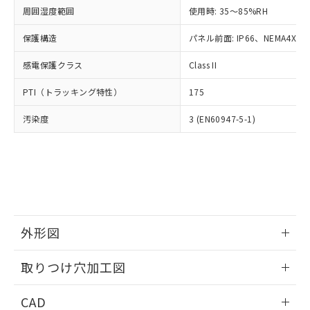
い合わせください。
お客様が当ウェブサイト上で当社にご
周囲湿度範囲
使用時: 35～85%RH
※3 非含有証明書ダウンロード
登録された部品リストについて、当社
保護構造
パネル前面: IP66、NEMA4X, N
および当社の共同利用者が、当社の製
下記の非含有証明書をダウンロードするこ
品・サービスに関するお客様との取
とができます。
感電保護クラス
Class II
合意する
キャンセル
引・商談に必要な範囲で利用すること
をご了承ください。
EU RoHS指令（10物質）の非含有証明書
PTI（トラッキング特性）
175
※当社の共同利用者とは、
"個人情報
51物質の非含有証明書（当社基準）
の共同利用に関して"
の「1.共同利
汚染度
3 (EN60947-5-1)
※本証明書は発行日時点で非含有を証明す
用者の範囲」に記載されている法人を
るもので、過去に遡って非含有を証明する
指します。
ものではありません。
また、RoHS指令のフタル酸エステル類４
物質の対応では、対応完了までの期間は出
荷製品に未対応品が混在することから備考
欄に対応日を記載しておりました。
既に当社にて対応品への在庫切替を完了
外形図
していることから、特段のことがない限
り、2022年1月12日より割愛しておりま
情報更新：2026/05/21
取りつけ穴加工図
す。
情報更新：2026/05/21
CAD