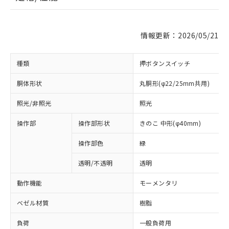
情報更新：2026/05/21
種類
押ボタンスイッチ
胴体形状
丸胴形(φ22/25mm共用)
照光/非照光
照光
操作部
操作部形状
きのこ 中形(φ40mm)
操作部色
緑
透明/不透明
透明
動作機能
モーメンタリ
ベゼル材質
樹脂
負荷
一般負荷用