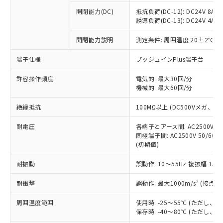
本サービスの対象外となる商品もある
基準値を超えていることを示します。
いたものが、含有品と判明した場合などや
当社は、これら貴社製品のうち、外国
ことをご了承ください。
開閉能力(DC)
抵抗負荷(DC-12): DC24V 8A/DC
「－」：未確認です。当社販売部門へお問
むを得ず変更することがあります。
為替および外国貿易法に定める商品
誘導負荷(DC-13): DC24V 4A/DC
在庫状況および標準価格照会結果は、
い合わせください。
（以下｢規制貨物等」という）を輸出
記載している更新日時点での社内デー
*EU RoHS指令（10物質）：
または国外への提供する場合は、日本
開閉能力説明
測定条件: 周囲温度 20±2℃、
記
タに基づき作成されるものであり、閲
説明
鉛(Pb) 1000ppm以下、 水銀(Hg) 1000ppm以下、 カド
*中国RoHS10物質の基準値 (GB/T26572)：
国政府の輸出許可(または役務取引許
号
覧された時点での実際の在庫および標
ミウム(Cd) 100ppm以下、
Pb(鉛) :1000ppm、 Hg(水銀) : 1000ppm、 Cd(カドミウ
端子仕様
プッシュインPlus端子台
可)を取得するなどの必要な手続きを
六価クロム(Cr(Ⅵ)) 1000ppm以下、ポリ臭化ビフェニル
ム) : 100ppm、
準価格とは異なる場合があることをご
類(PBB) 1000ppm以下、ポリ臭化ジフェニルエーテル類
Cr(Ⅵ)(六価クロム) : 1000ppm、 PBBs(ポリ臭化ビフェ
とります。
了承ください。
(PBDE) 1000ppm以下、フタル酸ビス(2-エチルヘキシ
○
一定数以上の在庫あり
ニル類) : 1000ppm、 PBDEs(ポリ臭化ジフェニルエーテ
許容操作頻度
電気的: 最大30回/分
当社は規制貨物を破棄する場合は、完
ル) (DEHP)(別名：DOP) 1000ppm以下、フタル酸ブチ
正式な納期状況および標準価格はお客
ル類) : 1000ppm、
機械的: 最大60回/分
ルベンジル（BBP） 1000ppm以下、フタル酸ジブチル
全に破砕するなど、違法に輸出されな
DBP(フタル酸ジブチル) : 1000ppm、 DIBP(フタル酸ジ
様のお取引先、またはお客様担当のオ
（DBP） 1000ppm以下、フタル酸ジイソブチル
イソブチル) : 1000ppm、 BBP(フタル酸ブチルベンジ
△
一定数には満たないが在庫あり
いよう必要な手段を講じます。
ムロン制御機器販売店・当社販売員に
(DIBP) 1000ppm以下
ル) : 1000ppm、
絶縁抵抗
100MΩ以上 (DC500Vメガ、
当社は貴社製品を、核兵器、ミサイ
但し、RoHS指令で産業用監視および制御機器に対する
DEHP(フタル酸ビス(2-エチルヘキシル)) : 1000ppm
ご相談ください。
適用除外項目は除く。
ル、化学兵器、生物兵器またはその他
－
在庫なし(最新の在庫状況につ
オムロン制御機器販売店や当社販売拠
耐電圧
各端子とアース間: AC2500V 50/
フタル酸エステル類の４物質については閾値を超える意
武器並びにこれらの製造装置等に一切
いては、お客様のお取引先、ま
図的な使用がないことを確認しています。
同極端子間: AC2500V 50/60
点は「
販売ネットワーク
」をご確認
※2 環境保護使用期限
使用いたしません。
(初期値)
たはお客様担当のオムロン制御
ください。
当社は、貴社製品を第三者に販売する
機器販売店・当社販売員にご確
在庫状況および標準価格結果を当社の
※2 対応予定月
「ｅ」：有害物質（10物質）のすべてが基
耐振動
誤動作: 10～55Hz 複振幅 1.
場合は、上記1、2および3の内容を当
認ください)
事前の承諾なく第三者に漏洩または開
準値以下であることを示します。
該第三者に通知します。また当社は、
示しないようお願いします。
2
耐衝撃
誤動作: 最大1000m/s
(接点開
部品在庫の切り替え状況などにより、予定
「10」：通常の使用状況下において有害物
販売先および販売に係わる関係者が違
マイパーツ機能（部品リスト作成サー
空
受注生産機種、また在庫状況の
月が前後することがあります。
質が外部に漏えいし、環境に深刻な影響を
法に輸出するおそれがある場合は、取
ビス）をご利用いただくには、I-Web
白
情報を公開していない機種
周囲温度範囲
使用時: -25～55℃ (ただし
及ぼさない年数を意味します。
り引きをいたしません。
メンバーズにご登録されている必要が
保存時: -40～80℃ (ただし
「－」：未確認です。当社販売部門へお問
あります。