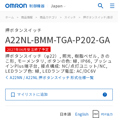
制御機器
Japan
ホーム
>
商品情報
>
商品カテゴリ
>
スイッチ
>
押ボタンスイッチ/表示灯
押ボタンスイッチ
A22NL-BMM-TGA-P202-GA
2027年06月受注終了予定
押ボタンスイッチ（φ22）, 照光, 樹脂ベゼル, きの
こ形, モーメンタリ, ボタンの色: 緑, IP66, プッシュ
インPlus端子台, 接点構成: NC/点灯ユニット/NC,
LEDランプ色: 緑, LEDランプ電圧: AC/DC6V
A22NN / A22NL 押ボタンスイッチ 形式仕様一覧
マイリストに追加
日本語
English
PDF出力