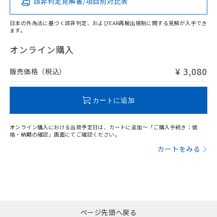
該非判定見解書/項目別対比表
X
O
O
O
日本の外為法に基づく該非判定、およびEAR再輸出規制に関する見解が入手でき
ます。
"対応済み"や非含有の記載がされた商品であっても、流通
在庫等で未対応品が混在する可能性があります。
オンライン購入
非含有品が必要な際は、弊社営業部門もしくは販売店へお
問い合わせください。
¥ 3,080
販売価格（税込）
この製品のRoHS/REACH対応状況ページへ
カートに追加
オンライン購入における出荷予定日は、カートに追加～「ご購入手続き：価
格・納期の確認」画面にてご確認ください。
カートをみる
ページ先頭へ戻る