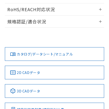
ログイン/会員登録いただくと、CADデータをダウンロー
RoHS/REACH対応状況
ドすることができます。
情報更新：2026/7/29
規格認証/適合状況
ログイン/会員登録
EU RoHS
注意事項・凡例
A22NL-BMM-TGA-P202-GAについての規格認証/適合状況に
ついては、「カスタマーサポートセンタ お客様相談室」また
は貴社担当オムロン営業員または販売店にお問い合わせくだ
対応状況
対応予定月
※1
※2
さい。
ダウンロードデータをご利用いただく前に、以下を必ずお読
みください。
カタログ/データシート/マニュアル
対応済み
ソフトウェアの使用条件
お問い合わせ
中国 RoHS
注意事項・凡例
2D CADデータ
中国 RoHS表
※1 ※2
3D CADデータ
Pb
Hg
Cd
Cr(VI)