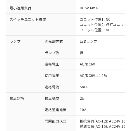
最小適用負荷
DC5V 6mA
スイッチユニット構成
ユニット位置1: NC
ユニット位置2: 点灯ユニット
※1 対応状況
ユニット位置3: NC
ランプ
照光部方式
LEDランプ
対応済み：EU RoHS指令（10物質）の
非含有に対応した製品が提供可能な商品で
ランプ色
緑
す。
対応予定：EU RoHS指令（10物質）の非含
定格電圧
AC/DC6V
ご利用条件
有に対応した製品に切り替える予定のある
商品です。
使用電圧
AC/DC6V±10%
対応予定なし：EU RoHS指令（10物質）の
以下の条件をお読みいただき、同意のうえ
非含有に非対応の商品で、対応品を出す予
定格電流
5mA
ご利用ください。
定はありません。
調査・確認中：EU RoHS指令（10物質）の
接点定格
接点構成
2b
本サービスは、当社制御機器事業取扱
※1 中国RoHS○×表
非含有の対応状況を調査中または確認中の
商品の当社在庫状況および標準価格
定格通電電流
10A
商品です。
(税抜)を提供させていただくもので
「○」：最大均質材料含有率が中国RoHSの
非該当品：ライセンス料など無形物で、有
す。
開閉能力(AC)
抵抗負荷(AC-12): AC24V 10A/A
基準値以下であることを示します。
害物質有無と関係のない商品です。
当社制御機器事業取扱商品の中には、
誘導負荷(AC-15): AC24V 10A/AC
「×」：最大均質材料含有率が中国RoHSの
仕入先様の事情により、非含有部品として