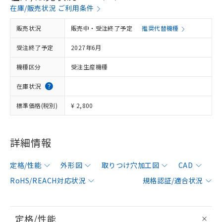
在庫/販売状況 ご利用条件
販売状況
販売中・受注終了予定
推奨代替機種
受注終了予定
2027年6月
機種区分
受注生産機種
在庫状況
標準価格(税別)
¥ 2,800
詳細情報
定格/性能
外形図
取りつけ穴加工図
CAD
RoHS/REACH対応状況
規格認証/適合状況
定格/性能