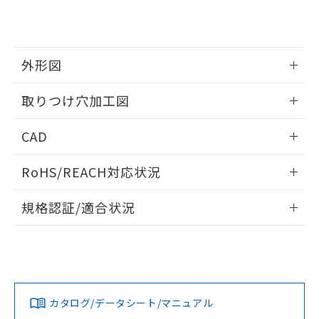
り、2022年1月12日より割愛しておりま
す。
外形図
情報更新：2026/05/21
取りつけ穴加工図
情報更新：2026/05/21
CAD
ログイン/会員登録いただくと、CADデータをダウンロー
RoHS/REACH対応状況
ドすることができます。
情報更新：2026/7/29
規格認証/適合状況
ログイン/会員登録
EU RoHS
注意事項・凡例
A22NL-BMM-TGA-P102-GAについての規格認証/適合状況に
ついては、「カスタマーサポートセンタ お客様相談室」また
は貴社担当オムロン営業員または販売店にお問い合わせくだ
対応状況
対応予定月
※1
※2
さい。
ダウンロードデータをご利用いただく前に、以下を必ずお読
みください。
カタログ/データシート/マニュアル
対応済み
ソフトウェアの使用条件
お問い合わせ