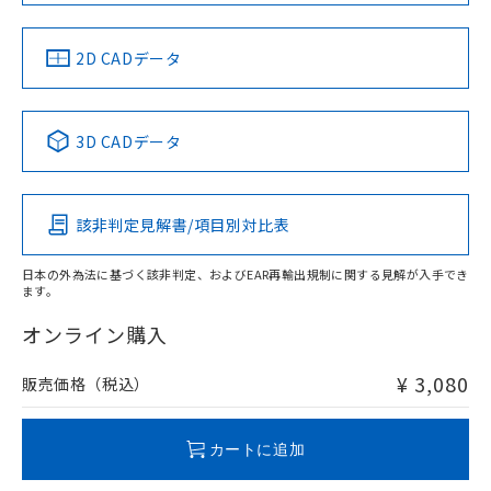
中国 RoHS
注意事項・凡例
2D CADデータ
中国 RoHS表
※1 ※2
3D CADデータ
Pb
Hg
Cd
Cr(VI)
該非判定見解書/項目別対比表
X
O
O
O
日本の外為法に基づく該非判定、およびEAR再輸出規制に関する見解が入手でき
ます。
"対応済み"や非含有の記載がされた商品であっても、流通
在庫等で未対応品が混在する可能性があります。
オンライン購入
非含有品が必要な際は、弊社営業部門もしくは販売店へお
問い合わせください。
¥ 3,080
販売価格（税込）
この製品のRoHS/REACH対応状況ページへ
カートに追加