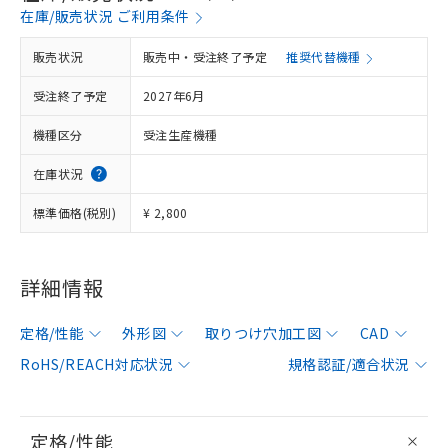
在庫/販売状況 ご利用条件
販売状況
販売中・受注終了予定
推奨代替機種
受注終了予定
2027年6月
機種区分
受注生産機種
在庫状況
標準価格(税別)
¥ 2,800
詳細情報
定格/性能
外形図
取りつけ穴加工図
CAD
RoHS/REACH対応状況
規格認証/適合状況
定格/性能