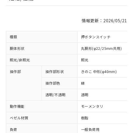
情報更新：2026/05/21
種類
押ボタンスイッチ
胴体形状
丸胴形(φ22/25mm共用)
照光/非照光
照光
操作部
操作部形状
きのこ 中形(φ40mm)
操作部色
緑
透明/不透明
透明
動作機能
モーメンタリ
ベゼル材質
樹脂
負荷
一般負荷用