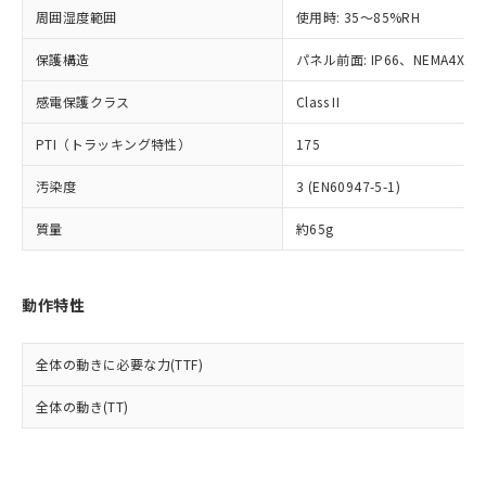
準値以下であることを示します。
該第三者に通知します。また当社は、
示しないようお願いします。
周囲湿度範囲
使用時: 35～85%RH
部品在庫の切り替え状況などにより、予定
「10」：通常の使用状況下において有害物
販売先および販売に係わる関係者が違
マイパーツ機能（部品リスト作成サー
空
受注生産機種、また在庫状況の
月が前後することがあります。
質が外部に漏えいし、環境に深刻な影響を
法に輸出するおそれがある場合は、取
ビス）をご利用いただくには、I-Web
保護構造
パネル前面: IP66、NEMA4X, N
白
情報を公開していない機種
及ぼさない年数を意味します。
り引きをいたしません。
メンバーズにご登録されている必要が
「－」：未確認です。当社販売部門へお問
感電保護クラス
Class II
あります。
い合わせください。
お客様が当ウェブサイト上で当社にご
※3 非含有証明書ダウンロード
PTI（トラッキング特性）
175
登録された部品リストについて、当社
および当社の共同利用者が、当社の製
下記の非含有証明書をダウンロードするこ
汚染度
3 (EN60947-5-1)
品・サービスに関するお客様との取
とができます。
合意する
キャンセル
引・商談に必要な範囲で利用すること
質量
約65g
をご了承ください。
EU RoHS指令（10物質）の非含有証明書
※当社の共同利用者とは、
"個人情報
51物質の非含有証明書（当社基準）
の共同利用に関して"
の「1.共同利
※本証明書は発行日時点で非含有を証明す
動作特性
用者の範囲」に記載されている法人を
るもので、過去に遡って非含有を証明する
指します。
ものではありません。
全体の動きに必要な力(TTF)
また、RoHS指令のフタル酸エステル類４
物質の対応では、対応完了までの期間は出
全体の動き(TT)
荷製品に未対応品が混在することから備考
欄に対応日を記載しておりました。
既に当社にて対応品への在庫切替を完了
していることから、特段のことがない限