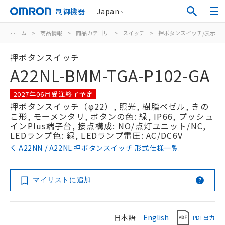
制御機器
Japan
ホーム
>
商品情報
>
商品カテゴリ
>
スイッチ
>
押ボタンスイッチ/表示灯
押ボタンスイッチ
A22NL-BMM-TGA-P102-GA
2027年06月受注終了予定
押ボタンスイッチ（φ22）, 照光, 樹脂ベゼル, きの
こ形, モーメンタリ, ボタンの色: 緑, IP66, プッシュ
インPlus端子台, 接点構成: NO/点灯ユニット/NC,
LEDランプ色: 緑, LEDランプ電圧: AC/DC6V
A22NN / A22NL 押ボタンスイッチ 形式仕様一覧
マイリストに追加
日本語
English
PDF出力