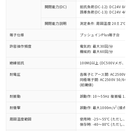
※1 中国RoHS○×表
非含有の対応状況を調査中または確認中の
商品の当社在庫状況および標準価格
開閉能力(DC)
抵抗負荷(DC-12): DC24V 8A/DC
商品です。
(税抜)を提供させていただくもので
誘導負荷(DC-13): DC24V 4A/DC
「○」：最大均質材料含有率が中国RoHSの
非該当品：ライセンス料など無形物で、有
す。
基準値以下であることを示します。
害物質有無と関係のない商品です。
開閉能力説明
測定条件: 周囲温度 20±2℃、
当社制御機器事業取扱商品の中には、
「×」：最大均質材料含有率が中国RoHSの
仕入先様の事情により、非含有部品として
本サービスの対象外となる商品もある
基準値を超えていることを示します。
いたものが、含有品と判明した場合などや
当社は、これら貴社製品のうち、外国
端子仕様
プッシュインPlus端子台
ことをご了承ください。
「－」：未確認です。当社販売部門へお問
むを得ず変更することがあります。
為替および外国貿易法に定める商品
在庫状況および標準価格照会結果は、
い合わせください。
許容操作頻度
電気的: 最大30回/分
（以下｢規制貨物等」という）を輸出
記載している更新日時点での社内デー
機械的: 最大60回/分
*EU RoHS指令（10物質）：
または国外への提供する場合は、日本
記
タに基づき作成されるものであり、閲
説明
鉛(Pb) 1000ppm以下、 水銀(Hg) 1000ppm以下、 カド
*中国RoHS10物質の基準値 (GB/T26572)：
国政府の輸出許可(または役務取引許
号
覧された時点での実際の在庫および標
ミウム(Cd) 100ppm以下、
Pb(鉛) :1000ppm、 Hg(水銀) : 1000ppm、 Cd(カドミウ
絶縁抵抗
100MΩ以上 (DC500Vメガ、
可)を取得するなどの必要な手続きを
六価クロム(Cr(Ⅵ)) 1000ppm以下、ポリ臭化ビフェニル
ム) : 100ppm、
準価格とは異なる場合があることをご
類(PBB) 1000ppm以下、ポリ臭化ジフェニルエーテル類
Cr(Ⅵ)(六価クロム) : 1000ppm、 PBBs(ポリ臭化ビフェ
とります。
了承ください。
(PBDE) 1000ppm以下、フタル酸ビス(2-エチルヘキシ
耐電圧
各端子とアース間: AC2500V 50/
○
一定数以上の在庫あり
ニル類) : 1000ppm、 PBDEs(ポリ臭化ジフェニルエーテ
当社は規制貨物を破棄する場合は、完
ル) (DEHP)(別名：DOP) 1000ppm以下、フタル酸ブチ
正式な納期状況および標準価格はお客
ル類) : 1000ppm、
同極端子間: AC2500V 50/60
ルベンジル（BBP） 1000ppm以下、フタル酸ジブチル
全に破砕するなど、違法に輸出されな
DBP(フタル酸ジブチル) : 1000ppm、 DIBP(フタル酸ジ
(初期値)
様のお取引先、またはお客様担当のオ
（DBP） 1000ppm以下、フタル酸ジイソブチル
イソブチル) : 1000ppm、 BBP(フタル酸ブチルベンジ
△
一定数には満たないが在庫あり
いよう必要な手段を講じます。
ムロン制御機器販売店・当社販売員に
(DIBP) 1000ppm以下
ル) : 1000ppm、
当社は貴社製品を、核兵器、ミサイ
但し、RoHS指令で産業用監視および制御機器に対する
耐振動
誤動作: 10～55Hz 複振幅 1.
DEHP(フタル酸ビス(2-エチルヘキシル)) : 1000ppm
ご相談ください。
適用除外項目は除く。
ル、化学兵器、生物兵器またはその他
－
在庫なし(最新の在庫状況につ
オムロン制御機器販売店や当社販売拠
フタル酸エステル類の４物質については閾値を超える意
2
耐衝撃
誤動作: 最大1000m/s
(接点開
武器並びにこれらの製造装置等に一切
いては、お客様のお取引先、ま
図的な使用がないことを確認しています。
点は「
販売ネットワーク
」をご確認
※2 環境保護使用期限
使用いたしません。
たはお客様担当のオムロン制御
ください。
周囲温度範囲
使用時: -25～55℃ (ただし
当社は、貴社製品を第三者に販売する
機器販売店・当社販売員にご確
在庫状況および標準価格結果を当社の
保存時: -40～80℃ (ただし
※2 対応予定月
「ｅ」：有害物質（10物質）のすべてが基
場合は、上記1、2および3の内容を当
認ください)
事前の承諾なく第三者に漏洩または開