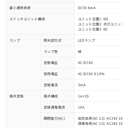
最小適用負荷
DC5V 6mA
スイッチユニット構成
ユニット位置1: NO
ユニット位置2: 点灯ユニット
ユニット位置3: NC
ランプ
照光部方式
LEDランプ
ランプ色
緑
※1 対応状況
定格電圧
AC/DC6V
対応済み：EU RoHS指令（10物質）の
使用電圧
AC/DC6V±10%
非含有に対応した製品が提供可能な商品で
す。
定格電流
5mA
対応予定：EU RoHS指令（10物質）の非含
ご利用条件
有に対応した製品に切り替える予定のある
接点定格
接点構成
1a+1b
商品です。
対応予定なし：EU RoHS指令（10物質）の
定格通電電流
10A
以下の条件をお読みいただき、同意のうえ
非含有に非対応の商品で、対応品を出す予
ご利用ください。
定はありません。
開閉能力(AC)
抵抗負荷(AC-12): AC24V 10A/A
誘導負荷(AC-15): AC24V 10A/AC
調査・確認中：EU RoHS指令（10物質）の
本サービスは、当社制御機器事業取扱