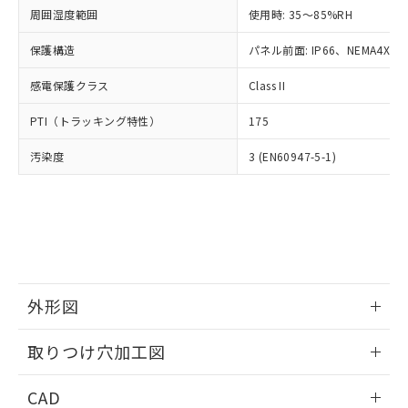
い合わせください。
お客様が当ウェブサイト上で当社にご
周囲湿度範囲
使用時: 35～85%RH
※3 非含有証明書ダウンロード
登録された部品リストについて、当社
保護構造
パネル前面: IP66、NEMA4X, N
および当社の共同利用者が、当社の製
下記の非含有証明書をダウンロードするこ
品・サービスに関するお客様との取
とができます。
感電保護クラス
Class II
合意する
キャンセル
引・商談に必要な範囲で利用すること
をご了承ください。
EU RoHS指令（10物質）の非含有証明書
PTI（トラッキング特性）
175
※当社の共同利用者とは、
"個人情報
51物質の非含有証明書（当社基準）
の共同利用に関して"
の「1.共同利
汚染度
3 (EN60947-5-1)
※本証明書は発行日時点で非含有を証明す
用者の範囲」に記載されている法人を
るもので、過去に遡って非含有を証明する
指します。
ものではありません。
また、RoHS指令のフタル酸エステル類４
物質の対応では、対応完了までの期間は出
荷製品に未対応品が混在することから備考
欄に対応日を記載しておりました。
既に当社にて対応品への在庫切替を完了
外形図
していることから、特段のことがない限
り、2022年1月12日より割愛しておりま
情報更新：2026/05/21
取りつけ穴加工図
す。
情報更新：2026/05/21
CAD