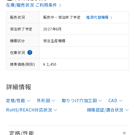
在庫/販売状況 ご利用条件
販売状況
販売中・受注終了予定
推奨代替機種
受注終了予定
2027年6月
機種区分
受注生産機種
在庫状況
標準価格(税別)
¥ 2,450
詳細情報
定格/性能
外形図
取りつけ穴加工図
CAD
RoHS/REACH対応状況
規格認証/適合状況
定格/性能