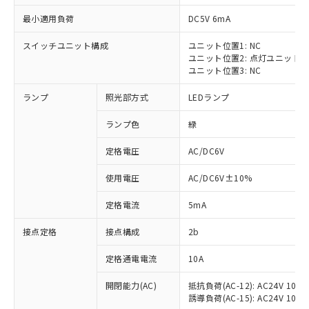
最小適用負荷
DC5V 6mA
スイッチユニット構成
ユニット位置1: NC
ユニット位置2: 点灯ユニット
※1 対応状況
ユニット位置3: NC
ランプ
照光部方式
LEDランプ
対応済み：EU RoHS指令（10物質）の
非含有に対応した製品が提供可能な商品で
ランプ色
緑
す。
対応予定：EU RoHS指令（10物質）の非含
定格電圧
AC/DC6V
ご利用条件
有に対応した製品に切り替える予定のある
商品です。
使用電圧
AC/DC6V±10%
対応予定なし：EU RoHS指令（10物質）の
以下の条件をお読みいただき、同意のうえ
非含有に非対応の商品で、対応品を出す予
定格電流
5mA
ご利用ください。
定はありません。
調査・確認中：EU RoHS指令（10物質）の
接点定格
接点構成
2b
本サービスは、当社制御機器事業取扱
※1 中国RoHS○×表
非含有の対応状況を調査中または確認中の
商品の当社在庫状況および標準価格
定格通電電流
10A
商品です。
(税抜)を提供させていただくもので
「○」：最大均質材料含有率が中国RoHSの
非該当品：ライセンス料など無形物で、有
す。
開閉能力(AC)
抵抗負荷(AC-12): AC24V 10A/A
基準値以下であることを示します。
害物質有無と関係のない商品です。
当社制御機器事業取扱商品の中には、
誘導負荷(AC-15): AC24V 10A/AC
「×」：最大均質材料含有率が中国RoHSの
仕入先様の事情により、非含有部品として