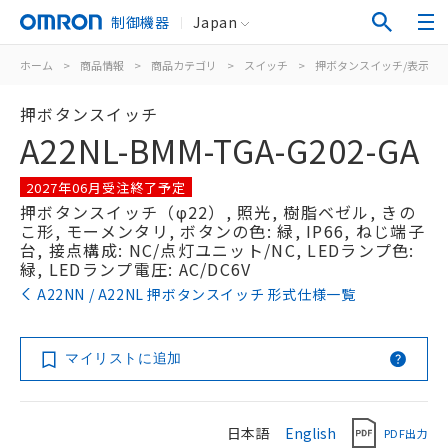
制御機器
Japan
ホーム
>
商品情報
>
商品カテゴリ
>
スイッチ
>
押ボタンスイッチ/表示灯
押ボタンスイッチ
A22NL-BMM-TGA-G202-GA
2027年06月受注終了予定
押ボタンスイッチ（φ22）, 照光, 樹脂ベゼル, きの
こ形, モーメンタリ, ボタンの色: 緑, IP66, ねじ端子
台, 接点構成: NC/点灯ユニット/NC, LEDランプ色:
緑, LEDランプ電圧: AC/DC6V
A22NN / A22NL 押ボタンスイッチ 形式仕様一覧
マイリストに追加
日本語
English
PDF出力