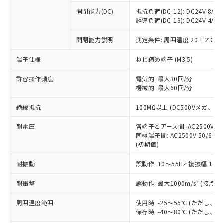
本サービスの対象外となる商品もある
基準値を超えていることを示します。
いたものが、含有品と判明した場合などや
当社は、これら貴社製品のうち、外国
ことをご了承ください。
開閉能力(DC)
抵抗負荷(DC-12): DC24V 8A/DC
「－」：未確認です。当社販売部門へお問
むを得ず変更することがあります。
為替および外国貿易法に定める商品
誘導負荷(DC-13): DC24V 4A/DC
在庫状況および標準価格照会結果は、
い合わせください。
（以下｢規制貨物等」という）を輸出
記載している更新日時点での社内デー
*EU RoHS指令（10物質）：
または国外への提供する場合は、日本
開閉能力説明
測定条件: 周囲温度 20±2℃、
記
タに基づき作成されるものであり、閲
説明
鉛(Pb) 1000ppm以下、 水銀(Hg) 1000ppm以下、 カド
*中国RoHS10物質の基準値 (GB/T26572)：
国政府の輸出許可(または役務取引許
号
覧された時点での実際の在庫および標
ミウム(Cd) 100ppm以下、
Pb(鉛) :1000ppm、 Hg(水銀) : 1000ppm、 Cd(カドミウ
端子仕様
ねじ締め端子 (M3.5)
可)を取得するなどの必要な手続きを
六価クロム(Cr(Ⅵ)) 1000ppm以下、ポリ臭化ビフェニル
ム) : 100ppm、
準価格とは異なる場合があることをご
類(PBB) 1000ppm以下、ポリ臭化ジフェニルエーテル類
Cr(Ⅵ)(六価クロム) : 1000ppm、 PBBs(ポリ臭化ビフェ
とります。
了承ください。
(PBDE) 1000ppm以下、フタル酸ビス(2-エチルヘキシ
○
一定数以上の在庫あり
ニル類) : 1000ppm、 PBDEs(ポリ臭化ジフェニルエーテ
許容操作頻度
電気的: 最大30回/分
当社は規制貨物を破棄する場合は、完
ル) (DEHP)(別名：DOP) 1000ppm以下、フタル酸ブチ
正式な納期状況および標準価格はお客
ル類) : 1000ppm、
機械的: 最大60回/分
ルベンジル（BBP） 1000ppm以下、フタル酸ジブチル
全に破砕するなど、違法に輸出されな
DBP(フタル酸ジブチル) : 1000ppm、 DIBP(フタル酸ジ
様のお取引先、またはお客様担当のオ
（DBP） 1000ppm以下、フタル酸ジイソブチル
イソブチル) : 1000ppm、 BBP(フタル酸ブチルベンジ
△
一定数には満たないが在庫あり
いよう必要な手段を講じます。
ムロン制御機器販売店・当社販売員に
(DIBP) 1000ppm以下
ル) : 1000ppm、
絶縁抵抗
100MΩ以上 (DC500Vメガ、
当社は貴社製品を、核兵器、ミサイ
但し、RoHS指令で産業用監視および制御機器に対する
DEHP(フタル酸ビス(2-エチルヘキシル)) : 1000ppm
ご相談ください。
適用除外項目は除く。
ル、化学兵器、生物兵器またはその他
－
在庫なし(最新の在庫状況につ
オムロン制御機器販売店や当社販売拠
耐電圧
各端子とアース間: AC2500V 50/
フタル酸エステル類の４物質については閾値を超える意
武器並びにこれらの製造装置等に一切
いては、お客様のお取引先、ま
図的な使用がないことを確認しています。
同極端子間: AC2500V 50/60
点は「
販売ネットワーク
」をご確認
※2 環境保護使用期限
使用いたしません。
(初期値)
たはお客様担当のオムロン制御
ください。
当社は、貴社製品を第三者に販売する
機器販売店・当社販売員にご確
在庫状況および標準価格結果を当社の
※2 対応予定月
「ｅ」：有害物質（10物質）のすべてが基
耐振動
誤動作: 10～55Hz 複振幅 1.
場合は、上記1、2および3の内容を当
認ください)
事前の承諾なく第三者に漏洩または開
準値以下であることを示します。
該第三者に通知します。また当社は、
示しないようお願いします。
2
耐衝撃
誤動作: 最大1000m/s
(接点開
部品在庫の切り替え状況などにより、予定
「10」：通常の使用状況下において有害物
販売先および販売に係わる関係者が違
マイパーツ機能（部品リスト作成サー
空
受注生産機種、また在庫状況の
月が前後することがあります。
質が外部に漏えいし、環境に深刻な影響を
法に輸出するおそれがある場合は、取
ビス）をご利用いただくには、I-Web
白
情報を公開していない機種
周囲温度範囲
使用時: -25～55℃ (ただし
及ぼさない年数を意味します。
り引きをいたしません。
メンバーズにご登録されている必要が
保存時: -40～80℃ (ただし
「－」：未確認です。当社販売部門へお問
あります。