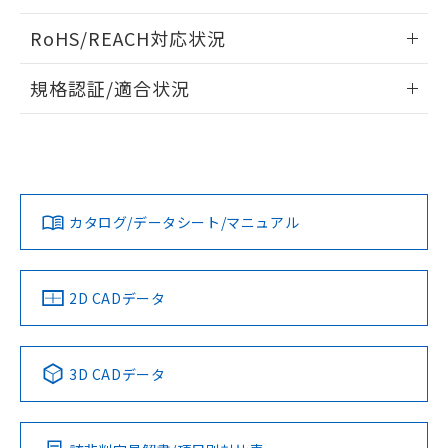
ログイン/会員登録いただくと、CADデータをダウンロー
RoHS/REACH対応状況
ドすることができます。
情報更新：2026/7/29
規格認証/適合状況
ログイン/会員登録
EU RoHS
注意事項・凡例
UL認証
CSA認証
CEマーキング
Yes
Yes
Yes
対応状況
対応予定月
※1
※2
ダウンロードデータをご利用いただく前に、以下を必ずお読
みください。
カタログ/データシート/マニュアル
対応済み
ソフトウェアの使用条件
LR型式承認
DNV型式承認
BV型式承認
KR型式承
（イギリス
（ノルウェー
（フランス
（韓国
船舶規格）
船舶規格）
船舶規格）
船舶規格
中国 RoHS
注意事項・凡例
2D CADデータ
No
No
No
No
中国 RoHS表
※1 ※2
3D CADデータ
この製品の規格認証/適合状況ページへ
Pb
Hg
Cd
Cr(VI)
その他の認証はこちらのページからご検索ください