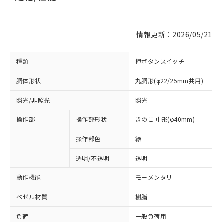
情報更新：2026/05/21
種類
押ボタンスイッチ
胴体形状
丸胴形(φ22/25mm共用)
照光/非照光
照光
操作部
操作部形状
きのこ 中形(φ40mm)
操作部色
緑
透明/不透明
透明
動作機能
モーメンタリ
ベゼル材質
樹脂
負荷
一般負荷用