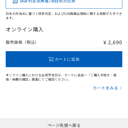
該非判定見解書/項目別対比表
X
O
O
O
日本の外為法に基づく該非判定、およびEAR再輸出規制に関する見解が入手でき
ます。
"対応済み"や非含有の記載がされた商品であっても、流通
在庫等で未対応品が混在する可能性があります。
オンライン購入
非含有品が必要な際は、弊社営業部門もしくは販売店へお
問い合わせください。
¥ 2,690
販売価格（税込）
この製品のRoHS/REACH対応状況ページへ
カートに追加
オンライン購入における出荷予定日は、カートに追加～「ご購入手続き：価
格・納期の確認」画面にてご確認ください。
カートをみる
ページ先頭へ戻る