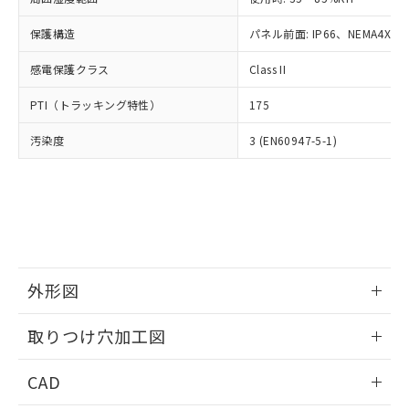
お客様が当ウェブサイト上で当社にご
※3 非含有証明書ダウンロード
登録された部品リストについて、当社
保護構造
パネル前面: IP66、NEMA4X, N
および当社の共同利用者が、当社の製
下記の非含有証明書をダウンロードするこ
品・サービスに関するお客様との取
感電保護クラス
Class II
とができます。
合意する
キャンセル
引・商談に必要な範囲で利用すること
をご了承ください。
PTI（トラッキング特性）
175
EU RoHS指令（10物質）の非含有証明書
※当社の共同利用者とは、
"個人情報
51物質の非含有証明書（当社基準）
の共同利用に関して"
の「1.共同利
汚染度
3 (EN60947-5-1)
※本証明書は発行日時点で非含有を証明す
用者の範囲」に記載されている法人を
るもので、過去に遡って非含有を証明する
指します。
ものではありません。
また、RoHS指令のフタル酸エステル類４
物質の対応では、対応完了までの期間は出
荷製品に未対応品が混在することから備考
欄に対応日を記載しておりました。
既に当社にて対応品への在庫切替を完了
外形図
していることから、特段のことがない限
情報更新：2026/05/21
り、2022年1月12日より割愛しておりま
取りつけ穴加工図
す。
情報更新：2026/05/21
CAD