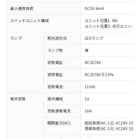
最小適用負荷
DC5V 6mA
スイッチユニット構成
ユニット位置1: NO
ユニット位置2: 点灯ユニット
※1 対応状況
ランプ
照光部方式
LEDランプ
対応済み：EU RoHS指令（10物質）の
非含有に対応した製品が提供可能な商品で
ランプ色
青
す。
対応予定：EU RoHS指令（10物質）の非含
定格電圧
AC/DC6V
ご利用条件
有に対応した製品に切り替える予定のある
使用電圧
AC/DC6V±10%
商品です。
対応予定なし：EU RoHS指令（10物質）の
以下の条件をお読みいただき、同意のうえ
定格電流
11mA
非含有に非対応の商品で、対応品を出す予
ご利用ください。
定はありません。
接点定格
接点構成
1a
調査・確認中：EU RoHS指令（10物質）の
本サービスは、当社制御機器事業取扱
※1 中国RoHS○×表
非含有の対応状況を調査中または確認中の
商品の当社在庫状況および標準価格
定格通電電流
10A
商品です。
(税抜)を提供させていただくもので
「○」：最大均質材料含有率が中国RoHSの
非該当品：ライセンス料など無形物で、有
開閉能力(AC)
抵抗負荷(AC-12): AC24V 10A/A
す。
基準値以下であることを示します。
害物質有無と関係のない商品です。
誘導負荷(AC-15): AC24V 10A/AC
当社制御機器事業取扱商品の中には、
「×」：最大均質材料含有率が中国RoHSの
仕入先様の事情により、非含有部品として
本サービスの対象外となる商品もある