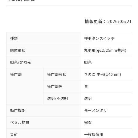
情報更新：2026/05/21
種類
押ボタンスイッチ
胴体形状
丸胴形(φ22/25mm共用)
照光/非照光
照光
操作部
操作部形状
きのこ 中形(φ40mm)
操作部色
青
透明/不透明
透明
動作機能
モーメンタリ
ベゼル材質
樹脂
負荷
一般負荷用