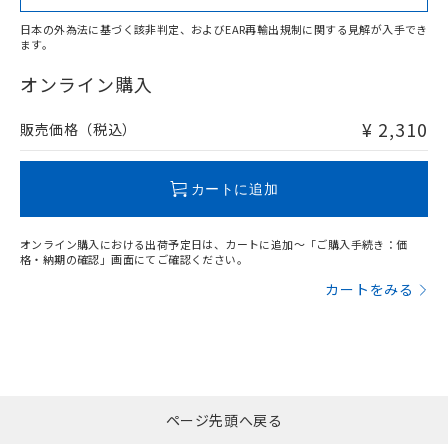
日本の外為法に基づく該非判定、およびEAR再輸出規制に関する見解が入手でき
ます。
"対応済み"や非含有の記載がされた商品であっても、流通
在庫等で未対応品が混在する可能性があります。
オンライン購入
非含有品が必要な際は、弊社営業部門もしくは販売店へお
問い合わせください。
¥ 2,310
販売価格（税込）
この製品のRoHS/REACH対応状況ページへ
カートに追加
オンライン購入における出荷予定日は、カートに追加～「ご購入手続き：価
格・納期の確認」画面にてご確認ください。
カートをみる
ページ先頭へ戻る