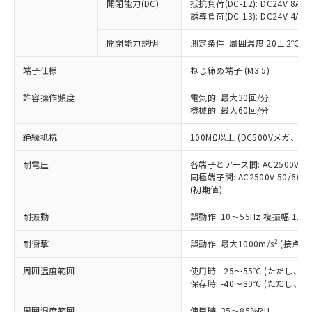
基準値を超えていることを示します。
いたものが、含有品と判明した場合などや
開閉能力(DC)
抵抗負荷(DC-12): DC24V 8A/DC
当社は、これら貴社製品のうち、外国
ことをご了承ください。
「－」：未確認です。当社販売部門へお問
誘導負荷(DC-13): DC24V 4A/DC
むを得ず変更することがあります。
為替および外国貿易法に定める商品
在庫状況および標準価格照会結果は、
い合わせください。
（以下｢規制貨物等」という）を輸出
記載している更新日時点での社内デー
開閉能力説明
測定条件: 周囲温度 20±2℃、
*EU RoHS指令（10物質）：
または国外への提供する場合は、日本
記
タに基づき作成されるものであり、閲
説明
鉛(Pb) 1000ppm以下、 水銀(Hg) 1000ppm以下、 カド
*中国RoHS10物質の基準値 (GB/T26572)：
国政府の輸出許可(または役務取引許
号
覧された時点での実際の在庫および標
ミウム(Cd) 100ppm以下、
Pb(鉛) :1000ppm、 Hg(水銀) : 1000ppm、 Cd(カドミウ
端子仕様
ねじ締め端子 (M3.5)
可)を取得するなどの必要な手続きを
六価クロム(Cr(Ⅵ)) 1000ppm以下、ポリ臭化ビフェニル
ム) : 100ppm、
準価格とは異なる場合があることをご
類(PBB) 1000ppm以下、ポリ臭化ジフェニルエーテル類
Cr(Ⅵ)(六価クロム) : 1000ppm、 PBBs(ポリ臭化ビフェ
とります。
了承ください。
許容操作頻度
電気的: 最大30回/分
(PBDE) 1000ppm以下、フタル酸ビス(2-エチルヘキシ
○
一定数以上の在庫あり
ニル類) : 1000ppm、 PBDEs(ポリ臭化ジフェニルエーテ
当社は規制貨物を破棄する場合は、完
ル) (DEHP)(別名：DOP) 1000ppm以下、フタル酸ブチ
機械的: 最大60回/分
正式な納期状況および標準価格はお客
ル類) : 1000ppm、
ルベンジル（BBP） 1000ppm以下、フタル酸ジブチル
全に破砕するなど、違法に輸出されな
DBP(フタル酸ジブチル) : 1000ppm、 DIBP(フタル酸ジ
様のお取引先、またはお客様担当のオ
（DBP） 1000ppm以下、フタル酸ジイソブチル
イソブチル) : 1000ppm、 BBP(フタル酸ブチルベンジ
△
一定数には満たないが在庫あり
いよう必要な手段を講じます。
絶縁抵抗
100MΩ以上 (DC500Vメガ、
ムロン制御機器販売店・当社販売員に
(DIBP) 1000ppm以下
ル) : 1000ppm、
当社は貴社製品を、核兵器、ミサイ
但し、RoHS指令で産業用監視および制御機器に対する
DEHP(フタル酸ビス(2-エチルヘキシル)) : 1000ppm
ご相談ください。
適用除外項目は除く。
耐電圧
各端子とアース間: AC2500V 50/
ル、化学兵器、生物兵器またはその他
－
在庫なし(最新の在庫状況につ
オムロン制御機器販売店や当社販売拠
フタル酸エステル類の４物質については閾値を超える意
同極端子間: AC2500V 50/60
武器並びにこれらの製造装置等に一切
いては、お客様のお取引先、ま
図的な使用がないことを確認しています。
点は「
販売ネットワーク
」をご確認
(初期値)
※2 環境保護使用期限
使用いたしません。
たはお客様担当のオムロン制御
ください。
当社は、貴社製品を第三者に販売する
機器販売店・当社販売員にご確
在庫状況および標準価格結果を当社の
耐振動
誤動作: 10～55Hz 複振幅 1.
※2 対応予定月
「ｅ」：有害物質（10物質）のすべてが基
場合は、上記1、2および3の内容を当
認ください)
事前の承諾なく第三者に漏洩または開
準値以下であることを示します。
該第三者に通知します。また当社は、
示しないようお願いします。
2
耐衝撃
誤動作: 最大1000m/s
(接点開
部品在庫の切り替え状況などにより、予定
「10」：通常の使用状況下において有害物
販売先および販売に係わる関係者が違
マイパーツ機能（部品リスト作成サー
空
受注生産機種、また在庫状況の
月が前後することがあります。
質が外部に漏えいし、環境に深刻な影響を
法に輸出するおそれがある場合は、取
周囲温度範囲
使用時: -25～55℃ (ただし
ビス）をご利用いただくには、I-Web
白
情報を公開していない機種
及ぼさない年数を意味します。
り引きをいたしません。
保存時: -40～80℃ (ただし
メンバーズにご登録されている必要が
「－」：未確認です。当社販売部門へお問
あります。
い合わせください。
周囲湿度範囲
使用時: 35～85%RH