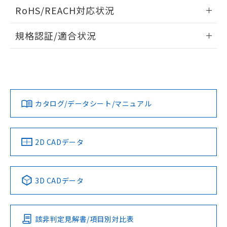
ログイン/会員登録いただくと、CADデータをダウンロー
RoHS/REACH対応状況
ドすることができます。
情報更新：2026/7/29
規格認証/適合状況
ログイン/会員登録
EU RoHS
注意事項・凡例
UL認証
CSA認証
CEマーキング
Yes
Yes
Yes
対応状況
対応予定月
※1
※2
ダウンロードデータをご利用いただく前に、以下を必ずお読
みください。
カタログ/データシート/マニュアル
対応済み
ソフトウェアの使用条件
LR型式承認
DNV型式承認
BV型式承認
KR型式承
（イギリス
（ノルウェー
（フランス
（韓国
船舶規格）
船舶規格）
船舶規格）
船舶規格
中国 RoHS
注意事項・凡例
2D CADデータ
No
No
No
No
中国 RoHS表
※1 ※2
3D CADデータ
この製品の規格認証/適合状況ページへ
Pb
Hg
Cd
Cr(VI)
その他の認証はこちらのページからご検索ください
該非判定見解書/項目別対比表
X
O
O
O