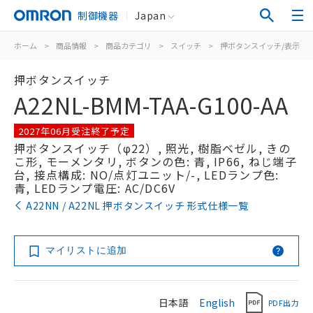
制御機器
Japan
ホーム
>
商品情報
>
商品カテゴリ
>
スイッチ
>
押ボタンスイッチ/表示灯
押ボタンスイッチ
A22NL-BMM-TAA-G100-AA
2027年06月受注終了予定
押ボタンスイッチ（φ22）, 照光, 樹脂ベゼル, きの
こ形, モーメンタリ, ボタンの色: 青, IP66, ねじ端子
台, 接点構成: NO/点灯ユニット/-, LEDランプ色:
青, LEDランプ電圧: AC/DC6V
A22NN / A22NL 押ボタンスイッチ 形式仕様一覧
マイリストに追加
日本語
English
PDF出力