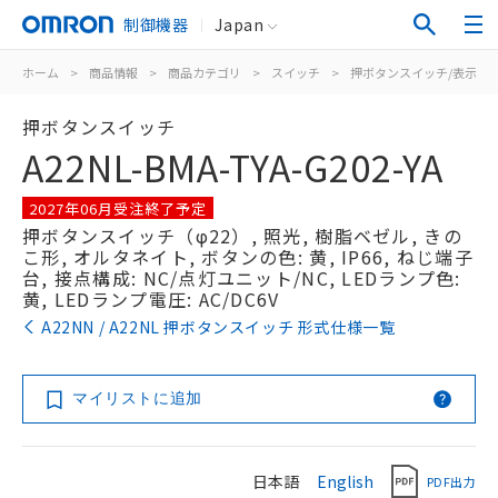
制御機器
Japan
ホーム
>
商品情報
>
商品カテゴリ
>
スイッチ
>
押ボタンスイッチ/表示灯
押ボタンスイッチ
A22NL-BMA-TYA-G202-YA
2027年06月受注終了予定
押ボタンスイッチ（φ22）, 照光, 樹脂ベゼル, きの
こ形, オルタネイト, ボタンの色: 黄, IP66, ねじ端子
台, 接点構成: NC/点灯ユニット/NC, LEDランプ色:
黄, LEDランプ電圧: AC/DC6V
A22NN / A22NL 押ボタンスイッチ 形式仕様一覧
マイリストに追加
日本語
English
PDF出力