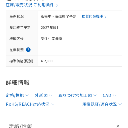
在庫/販売状況 ご利用条件
販売状況
販売中・受注終了予定
推奨代替機種
受注終了予定
2027年6月
機種区分
受注生産機種
在庫状況
標準価格(税別)
¥ 2,800
詳細情報
定格/性能
外形図
取りつけ穴加工図
CAD
RoHS/REACH対応状況
規格認証/適合状況
定格/性能