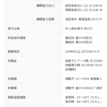
本サービスの対象外となる商品もある
基準値を超えていることを示します。
いたものが、含有品と判明した場合などや
当社は、これら貴社製品のうち、外国
ことをご了承ください。
開閉能力(DC)
抵抗負荷(DC-12): DC24V 8A/DC
「－」：未確認です。当社販売部門へお問
むを得ず変更することがあります。
為替および外国貿易法に定める商品
誘導負荷(DC-13): DC24V 4A/DC
在庫状況および標準価格照会結果は、
い合わせください。
（以下｢規制貨物等」という）を輸出
記載している更新日時点での社内デー
*EU RoHS指令（10物質）：
または国外への提供する場合は、日本
開閉能力説明
測定条件: 周囲温度 20±2℃、
記
タに基づき作成されるものであり、閲
説明
鉛(Pb) 1000ppm以下、 水銀(Hg) 1000ppm以下、 カド
*中国RoHS10物質の基準値 (GB/T26572)：
国政府の輸出許可(または役務取引許
号
覧された時点での実際の在庫および標
ミウム(Cd) 100ppm以下、
Pb(鉛) :1000ppm、 Hg(水銀) : 1000ppm、 Cd(カドミウ
端子仕様
ねじ締め端子 (M3.5)
可)を取得するなどの必要な手続きを
六価クロム(Cr(Ⅵ)) 1000ppm以下、ポリ臭化ビフェニル
ム) : 100ppm、
準価格とは異なる場合があることをご
類(PBB) 1000ppm以下、ポリ臭化ジフェニルエーテル類
Cr(Ⅵ)(六価クロム) : 1000ppm、 PBBs(ポリ臭化ビフェ
とります。
了承ください。
(PBDE) 1000ppm以下、フタル酸ビス(2-エチルヘキシ
○
一定数以上の在庫あり
ニル類) : 1000ppm、 PBDEs(ポリ臭化ジフェニルエーテ
許容操作頻度
電気的: 最大30回/分
当社は規制貨物を破棄する場合は、完
ル) (DEHP)(別名：DOP) 1000ppm以下、フタル酸ブチ
正式な納期状況および標準価格はお客
ル類) : 1000ppm、
機械的: 最大60回/分
ルベンジル（BBP） 1000ppm以下、フタル酸ジブチル
全に破砕するなど、違法に輸出されな
DBP(フタル酸ジブチル) : 1000ppm、 DIBP(フタル酸ジ
様のお取引先、またはお客様担当のオ
（DBP） 1000ppm以下、フタル酸ジイソブチル
イソブチル) : 1000ppm、 BBP(フタル酸ブチルベンジ
△
一定数には満たないが在庫あり
いよう必要な手段を講じます。
ムロン制御機器販売店・当社販売員に
(DIBP) 1000ppm以下
ル) : 1000ppm、
絶縁抵抗
100MΩ以上 (DC500Vメガ、
当社は貴社製品を、核兵器、ミサイ
但し、RoHS指令で産業用監視および制御機器に対する
DEHP(フタル酸ビス(2-エチルヘキシル)) : 1000ppm
ご相談ください。
適用除外項目は除く。
ル、化学兵器、生物兵器またはその他
－
在庫なし(最新の在庫状況につ
オムロン制御機器販売店や当社販売拠
耐電圧
各端子とアース間: AC2500V 50/
フタル酸エステル類の４物質については閾値を超える意
武器並びにこれらの製造装置等に一切
いては、お客様のお取引先、ま
図的な使用がないことを確認しています。
同極端子間: AC2500V 50/60
点は「
販売ネットワーク
」をご確認
※2 環境保護使用期限
使用いたしません。
(初期値)
たはお客様担当のオムロン制御
ください。
当社は、貴社製品を第三者に販売する
機器販売店・当社販売員にご確
在庫状況および標準価格結果を当社の
※2 対応予定月
「ｅ」：有害物質（10物質）のすべてが基
耐振動
誤動作: 10～55Hz 複振幅 1.
場合は、上記1、2および3の内容を当
認ください)
事前の承諾なく第三者に漏洩または開
準値以下であることを示します。
該第三者に通知します。また当社は、
示しないようお願いします。
2
耐衝撃
誤動作: 最大1000m/s
(接点開
部品在庫の切り替え状況などにより、予定
「10」：通常の使用状況下において有害物
販売先および販売に係わる関係者が違
マイパーツ機能（部品リスト作成サー
空
受注生産機種、また在庫状況の
月が前後することがあります。
質が外部に漏えいし、環境に深刻な影響を
法に輸出するおそれがある場合は、取
ビス）をご利用いただくには、I-Web
白
情報を公開していない機種
周囲温度範囲
使用時: -25～55℃ (ただし
及ぼさない年数を意味します。
り引きをいたしません。
メンバーズにご登録されている必要が
保存時: -40～80℃ (ただし
「－」：未確認です。当社販売部門へお問
あります。