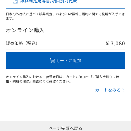
該非判定見解書/項目別対比表
X
O
O
O
日本の外為法に基づく該非判定、およびEAR再輸出規制に関する見解が入手でき
ます。
"対応済み"や非含有の記載がされた商品であっても、流通
在庫等で未対応品が混在する可能性があります。
オンライン購入
非含有品が必要な際は、弊社営業部門もしくは販売店へお
問い合わせください。
¥ 3,080
販売価格（税込）
この製品のRoHS/REACH対応状況ページへ
カートに追加
オンライン購入における出荷予定日は、カートに追加～「ご購入手続き：価
格・納期の確認」画面にてご確認ください。
カートをみる
ページ先頭へ戻る