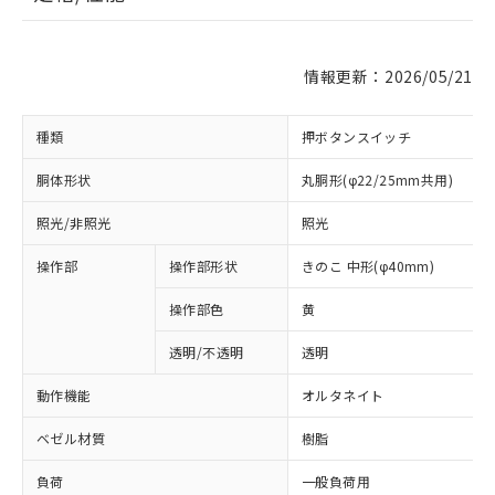
情報更新：2026/05/21
種類
押ボタンスイッチ
胴体形状
丸胴形(φ22/25mm共用)
照光/非照光
照光
操作部
操作部形状
きのこ 中形(φ40mm)
操作部色
黄
透明/不透明
透明
動作機能
オルタネイト
ベゼル材質
樹脂
負荷
一般負荷用