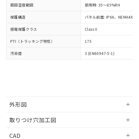
い合わせください。
お客様が当ウェブサイト上で当社にご
周囲湿度範囲
使用時: 35～85%RH
※3 非含有証明書ダウンロード
登録された部品リストについて、当社
保護構造
パネル前面: IP66、NEMA4X, N
および当社の共同利用者が、当社の製
下記の非含有証明書をダウンロードするこ
品・サービスに関するお客様との取
とができます。
感電保護クラス
Class II
合意する
キャンセル
引・商談に必要な範囲で利用すること
をご了承ください。
EU RoHS指令（10物質）の非含有証明書
PTI（トラッキング特性）
175
※当社の共同利用者とは、
"個人情報
51物質の非含有証明書（当社基準）
の共同利用に関して"
の「1.共同利
汚染度
3 (EN60947-5-1)
※本証明書は発行日時点で非含有を証明す
用者の範囲」に記載されている法人を
るもので、過去に遡って非含有を証明する
指します。
ものではありません。
また、RoHS指令のフタル酸エステル類４
物質の対応では、対応完了までの期間は出
荷製品に未対応品が混在することから備考
欄に対応日を記載しておりました。
既に当社にて対応品への在庫切替を完了
外形図
していることから、特段のことがない限
り、2022年1月12日より割愛しておりま
情報更新：2026/05/21
取りつけ穴加工図
す。
情報更新：2026/05/21
CAD