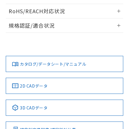
ログイン/会員登録いただくと、CADデータをダウンロー
RoHS/REACH対応状況
ドすることができます。
情報更新：2026/7/29
規格認証/適合状況
ログイン/会員登録
EU RoHS
注意事項・凡例
UL認証
CSA認証
CEマーキング
Yes
Yes
Yes
対応状況
対応予定月
※1
※2
ダウンロードデータをご利用いただく前に、以下を必ずお読
みください。
カタログ/データシート/マニュアル
対応済み
ソフトウェアの使用条件
LR型式承認
DNV型式承認
BV型式承認
KR型式承
（イギリス
（ノルウェー
（フランス
（韓国
船舶規格）
船舶規格）
船舶規格）
船舶規格
中国 RoHS
注意事項・凡例
2D CADデータ
No
No
No
No
中国 RoHS表
※1 ※2
3D CADデータ
この製品の規格認証/適合状況ページへ
Pb
Hg
Cd
Cr(VI)
その他の認証はこちらのページからご検索ください