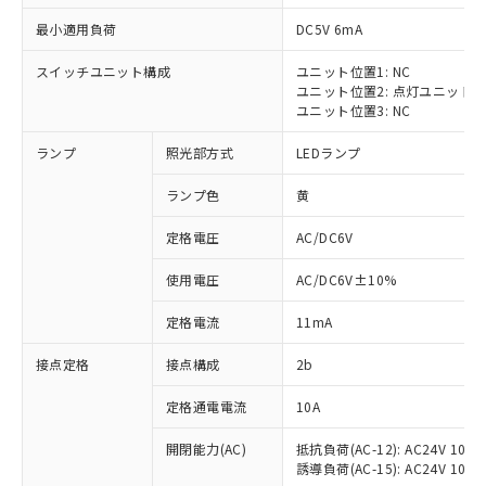
最小適用負荷
DC5V 6mA
スイッチユニット構成
ユニット位置1: NC
ユニット位置2: 点灯ユニット
※1 対応状況
ユニット位置3: NC
ランプ
照光部方式
LEDランプ
対応済み：EU RoHS指令（10物質）の
非含有に対応した製品が提供可能な商品で
ランプ色
黄
す。
対応予定：EU RoHS指令（10物質）の非含
定格電圧
AC/DC6V
ご利用条件
有に対応した製品に切り替える予定のある
商品です。
使用電圧
AC/DC6V±10%
対応予定なし：EU RoHS指令（10物質）の
以下の条件をお読みいただき、同意のうえ
非含有に非対応の商品で、対応品を出す予
定格電流
11mA
ご利用ください。
定はありません。
調査・確認中：EU RoHS指令（10物質）の
接点定格
接点構成
2b
本サービスは、当社制御機器事業取扱
※1 中国RoHS○×表
非含有の対応状況を調査中または確認中の
商品の当社在庫状況および標準価格
定格通電電流
10A
商品です。
(税抜)を提供させていただくもので
「○」：最大均質材料含有率が中国RoHSの
非該当品：ライセンス料など無形物で、有
す。
開閉能力(AC)
抵抗負荷(AC-12): AC24V 10A/A
基準値以下であることを示します。
害物質有無と関係のない商品です。
当社制御機器事業取扱商品の中には、
誘導負荷(AC-15): AC24V 10A/AC
「×」：最大均質材料含有率が中国RoHSの
仕入先様の事情により、非含有部品として