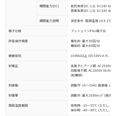
本サービスの対象外となる商品もある
基準値を超えていることを示します。
いたものが、含有品と判明した場合などや
当社は、これら貴社製品のうち、外国
ことをご了承ください。
開閉能力(DC)
抵抗負荷(DC-12): DC24V 8A/DC
「－」：未確認です。当社販売部門へお問
むを得ず変更することがあります。
為替および外国貿易法に定める商品
誘導負荷(DC-13): DC24V 4A/DC
在庫状況および標準価格照会結果は、
い合わせください。
（以下｢規制貨物等」という）を輸出
記載している更新日時点での社内デー
*EU RoHS指令（10物質）：
または国外への提供する場合は、日本
開閉能力説明
測定条件: 周囲温度 20±2℃、
記
タに基づき作成されるものであり、閲
説明
鉛(Pb) 1000ppm以下、 水銀(Hg) 1000ppm以下、 カド
*中国RoHS10物質の基準値 (GB/T26572)：
国政府の輸出許可(または役務取引許
号
覧された時点での実際の在庫および標
ミウム(Cd) 100ppm以下、
Pb(鉛) :1000ppm、 Hg(水銀) : 1000ppm、 Cd(カドミウ
端子仕様
プッシュインPlus端子台
可)を取得するなどの必要な手続きを
六価クロム(Cr(Ⅵ)) 1000ppm以下、ポリ臭化ビフェニル
ム) : 100ppm、
準価格とは異なる場合があることをご
類(PBB) 1000ppm以下、ポリ臭化ジフェニルエーテル類
Cr(Ⅵ)(六価クロム) : 1000ppm、 PBBs(ポリ臭化ビフェ
とります。
了承ください。
(PBDE) 1000ppm以下、フタル酸ビス(2-エチルヘキシ
○
一定数以上の在庫あり
ニル類) : 1000ppm、 PBDEs(ポリ臭化ジフェニルエーテ
許容操作頻度
電気的: 最大30回/分
当社は規制貨物を破棄する場合は、完
ル) (DEHP)(別名：DOP) 1000ppm以下、フタル酸ブチ
正式な納期状況および標準価格はお客
ル類) : 1000ppm、
機械的: 最大60回/分
ルベンジル（BBP） 1000ppm以下、フタル酸ジブチル
全に破砕するなど、違法に輸出されな
DBP(フタル酸ジブチル) : 1000ppm、 DIBP(フタル酸ジ
様のお取引先、またはお客様担当のオ
（DBP） 1000ppm以下、フタル酸ジイソブチル
イソブチル) : 1000ppm、 BBP(フタル酸ブチルベンジ
△
一定数には満たないが在庫あり
いよう必要な手段を講じます。
ムロン制御機器販売店・当社販売員に
(DIBP) 1000ppm以下
ル) : 1000ppm、
絶縁抵抗
100MΩ以上 (DC500Vメガ、
当社は貴社製品を、核兵器、ミサイ
但し、RoHS指令で産業用監視および制御機器に対する
DEHP(フタル酸ビス(2-エチルヘキシル)) : 1000ppm
ご相談ください。
適用除外項目は除く。
ル、化学兵器、生物兵器またはその他
－
在庫なし(最新の在庫状況につ
オムロン制御機器販売店や当社販売拠
耐電圧
各端子とアース間: AC2500V 50/
フタル酸エステル類の４物質については閾値を超える意
武器並びにこれらの製造装置等に一切
いては、お客様のお取引先、ま
図的な使用がないことを確認しています。
同極端子間: AC2500V 50/60
点は「
販売ネットワーク
」をご確認
※2 環境保護使用期限
使用いたしません。
(初期値)
たはお客様担当のオムロン制御
ください。
当社は、貴社製品を第三者に販売する
機器販売店・当社販売員にご確
在庫状況および標準価格結果を当社の
※2 対応予定月
「ｅ」：有害物質（10物質）のすべてが基
耐振動
誤動作: 10～55Hz 複振幅 1.
場合は、上記1、2および3の内容を当
認ください)
事前の承諾なく第三者に漏洩または開
準値以下であることを示します。
該第三者に通知します。また当社は、
示しないようお願いします。
2
耐衝撃
誤動作: 最大1000m/s
(接点開
部品在庫の切り替え状況などにより、予定
「10」：通常の使用状況下において有害物
販売先および販売に係わる関係者が違
マイパーツ機能（部品リスト作成サー
空
受注生産機種、また在庫状況の
月が前後することがあります。
質が外部に漏えいし、環境に深刻な影響を
法に輸出するおそれがある場合は、取
ビス）をご利用いただくには、I-Web
白
情報を公開していない機種
周囲温度範囲
使用時: -25～55℃ (ただし
及ぼさない年数を意味します。
り引きをいたしません。
メンバーズにご登録されている必要が
保存時: -40～80℃ (ただし
「－」：未確認です。当社販売部門へお問
あります。