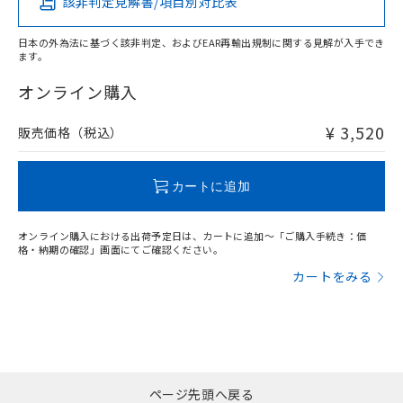
該非判定見解書/項目別対比表
X
O
O
O
日本の外為法に基づく該非判定、およびEAR再輸出規制に関する見解が入手でき
ます。
"対応済み"や非含有の記載がされた商品であっても、流通
在庫等で未対応品が混在する可能性があります。
オンライン購入
非含有品が必要な際は、弊社営業部門もしくは販売店へお
問い合わせください。
¥ 3,520
販売価格（税込）
この製品のRoHS/REACH対応状況ページへ
カートに追加
オンライン購入における出荷予定日は、カートに追加～「ご購入手続き：価
格・納期の確認」画面にてご確認ください。
カートをみる
ページ先頭へ戻る