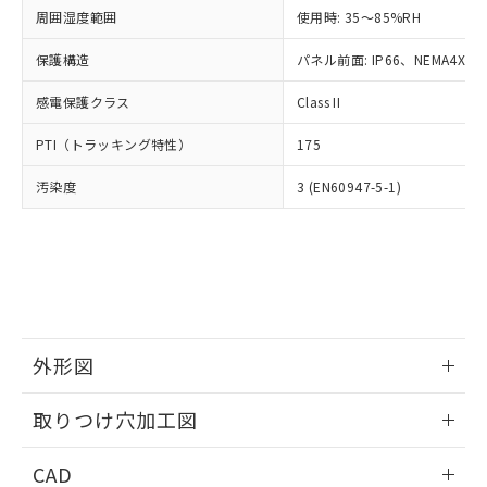
い合わせください。
お客様が当ウェブサイト上で当社にご
周囲湿度範囲
使用時: 35～85%RH
※3 非含有証明書ダウンロード
登録された部品リストについて、当社
保護構造
パネル前面: IP66、NEMA4X, N
および当社の共同利用者が、当社の製
下記の非含有証明書をダウンロードするこ
品・サービスに関するお客様との取
とができます。
感電保護クラス
Class II
合意する
キャンセル
引・商談に必要な範囲で利用すること
をご了承ください。
EU RoHS指令（10物質）の非含有証明書
PTI（トラッキング特性）
175
※当社の共同利用者とは、
"個人情報
51物質の非含有証明書（当社基準）
の共同利用に関して"
の「1.共同利
汚染度
3 (EN60947-5-1)
※本証明書は発行日時点で非含有を証明す
用者の範囲」に記載されている法人を
るもので、過去に遡って非含有を証明する
指します。
ものではありません。
また、RoHS指令のフタル酸エステル類４
物質の対応では、対応完了までの期間は出
荷製品に未対応品が混在することから備考
欄に対応日を記載しておりました。
既に当社にて対応品への在庫切替を完了
外形図
していることから、特段のことがない限
り、2022年1月12日より割愛しておりま
情報更新：2026/05/21
取りつけ穴加工図
す。
情報更新：2026/05/21
CAD