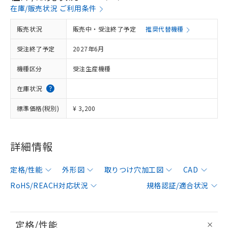
在庫/販売状況 ご利用条件
販売状況
販売中・受注終了予定
推奨代替機種
受注終了予定
2027年6月
機種区分
受注生産機種
在庫状況
標準価格(税別)
¥ 3,200
詳細情報
定格/性能
外形図
取りつけ穴加工図
CAD
RoHS/REACH対応状況
規格認証/適合状況
定格/性能