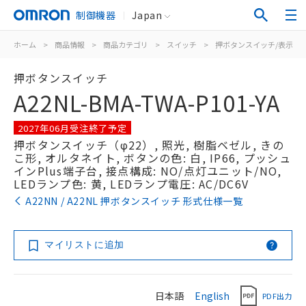
制御機器
Japan
ホーム
>
商品情報
>
商品カテゴリ
>
スイッチ
>
押ボタンスイッチ/表示灯
押ボタンスイッチ
A22NL-BMA-TWA-P101-YA
2027年06月受注終了予定
押ボタンスイッチ（φ22）, 照光, 樹脂ベゼル, きの
こ形, オルタネイト, ボタンの色: 白, IP66, プッシュ
インPlus端子台, 接点構成: NO/点灯ユニット/NO,
LEDランプ色: 黄, LEDランプ電圧: AC/DC6V
A22NN / A22NL 押ボタンスイッチ 形式仕様一覧
マイリストに追加
日本語
English
PDF出力