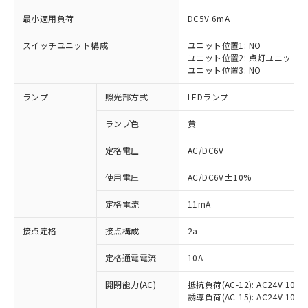
最小適用負荷
DC5V 6mA
スイッチユニット構成
ユニット位置1: NO
ユニット位置2: 点灯ユニット
※1 対応状況
ユニット位置3: NO
ランプ
照光部方式
LEDランプ
対応済み：EU RoHS指令（10物質）の
非含有に対応した製品が提供可能な商品で
ランプ色
黄
す。
対応予定：EU RoHS指令（10物質）の非含
定格電圧
AC/DC6V
ご利用条件
有に対応した製品に切り替える予定のある
商品です。
使用電圧
AC/DC6V±10%
対応予定なし：EU RoHS指令（10物質）の
以下の条件をお読みいただき、同意のうえ
非含有に非対応の商品で、対応品を出す予
定格電流
11mA
ご利用ください。
定はありません。
調査・確認中：EU RoHS指令（10物質）の
接点定格
接点構成
2a
本サービスは、当社制御機器事業取扱
※1 中国RoHS○×表
非含有の対応状況を調査中または確認中の
商品の当社在庫状況および標準価格
定格通電電流
10A
商品です。
(税抜)を提供させていただくもので
「○」：最大均質材料含有率が中国RoHSの
非該当品：ライセンス料など無形物で、有
す。
開閉能力(AC)
抵抗負荷(AC-12): AC24V 10A/A
基準値以下であることを示します。
害物質有無と関係のない商品です。
当社制御機器事業取扱商品の中には、
誘導負荷(AC-15): AC24V 10A/AC
「×」：最大均質材料含有率が中国RoHSの
仕入先様の事情により、非含有部品として