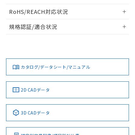
ログイン/会員登録いただくと、CADデータをダウンロー
RoHS/REACH対応状況
ドすることができます。
情報更新：2026/7/29
規格認証/適合状況
ログイン/会員登録
EU RoHS
注意事項・凡例
A22NL-BMA-TWA-P101-YAについての規格認証/適合状況に
ついては、「カスタマーサポートセンタ お客様相談室」また
は貴社担当オムロン営業員または販売店にお問い合わせくだ
対応状況
対応予定月
※1
※2
さい。
ダウンロードデータをご利用いただく前に、以下を必ずお読
みください。
カタログ/データシート/マニュアル
対応済み
ソフトウェアの使用条件
お問い合わせ
中国 RoHS
注意事項・凡例
2D CADデータ
中国 RoHS表
※1 ※2
3D CADデータ
Pb
Hg
Cd
Cr(VI)