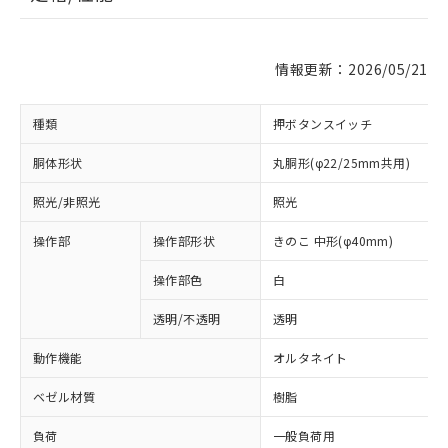
情報更新：2026/05/21
種類
押ボタンスイッチ
胴体形状
丸胴形(φ22/25mm共用)
照光/非照光
照光
操作部
操作部形状
きのこ 中形(φ40mm)
操作部色
白
透明/不透明
透明
動作機能
オルタネイト
ベゼル材質
樹脂
負荷
一般負荷用