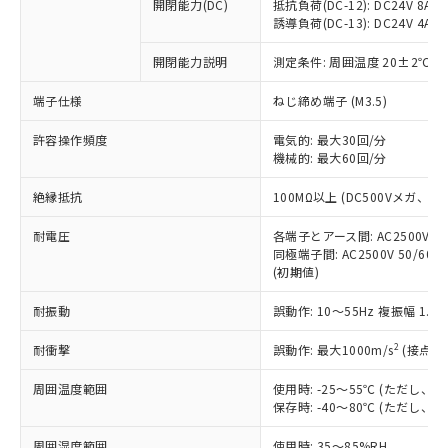
基準値を超えていることを示します。
いたものが、含有品と判明した場合などや
開閉能力(DC)
抵抗負荷(DC-12): DC24V 8A/DC
当社は、これら貴社製品のうち、外国
ことをご了承ください。
「－」：未確認です。当社販売部門へお問
誘導負荷(DC-13): DC24V 4A/DC
むを得ず変更することがあります。
為替および外国貿易法に定める商品
在庫状況および標準価格照会結果は、
い合わせください。
（以下｢規制貨物等」という）を輸出
記載している更新日時点での社内デー
開閉能力説明
測定条件: 周囲温度 20±2℃、
*EU RoHS指令（10物質）：
または国外への提供する場合は、日本
記
タに基づき作成されるものであり、閲
説明
鉛(Pb) 1000ppm以下、 水銀(Hg) 1000ppm以下、 カド
*中国RoHS10物質の基準値 (GB/T26572)：
国政府の輸出許可(または役務取引許
号
覧された時点での実際の在庫および標
ミウム(Cd) 100ppm以下、
Pb(鉛) :1000ppm、 Hg(水銀) : 1000ppm、 Cd(カドミウ
端子仕様
ねじ締め端子 (M3.5)
可)を取得するなどの必要な手続きを
六価クロム(Cr(Ⅵ)) 1000ppm以下、ポリ臭化ビフェニル
ム) : 100ppm、
準価格とは異なる場合があることをご
類(PBB) 1000ppm以下、ポリ臭化ジフェニルエーテル類
Cr(Ⅵ)(六価クロム) : 1000ppm、 PBBs(ポリ臭化ビフェ
とります。
了承ください。
許容操作頻度
電気的: 最大30回/分
(PBDE) 1000ppm以下、フタル酸ビス(2-エチルヘキシ
○
一定数以上の在庫あり
ニル類) : 1000ppm、 PBDEs(ポリ臭化ジフェニルエーテ
当社は規制貨物を破棄する場合は、完
ル) (DEHP)(別名：DOP) 1000ppm以下、フタル酸ブチ
機械的: 最大60回/分
正式な納期状況および標準価格はお客
ル類) : 1000ppm、
ルベンジル（BBP） 1000ppm以下、フタル酸ジブチル
全に破砕するなど、違法に輸出されな
DBP(フタル酸ジブチル) : 1000ppm、 DIBP(フタル酸ジ
様のお取引先、またはお客様担当のオ
（DBP） 1000ppm以下、フタル酸ジイソブチル
イソブチル) : 1000ppm、 BBP(フタル酸ブチルベンジ
△
一定数には満たないが在庫あり
いよう必要な手段を講じます。
絶縁抵抗
100MΩ以上 (DC500Vメガ、
ムロン制御機器販売店・当社販売員に
(DIBP) 1000ppm以下
ル) : 1000ppm、
当社は貴社製品を、核兵器、ミサイ
但し、RoHS指令で産業用監視および制御機器に対する
DEHP(フタル酸ビス(2-エチルヘキシル)) : 1000ppm
ご相談ください。
適用除外項目は除く。
耐電圧
各端子とアース間: AC2500V 50/
ル、化学兵器、生物兵器またはその他
－
在庫なし(最新の在庫状況につ
オムロン制御機器販売店や当社販売拠
フタル酸エステル類の４物質については閾値を超える意
同極端子間: AC2500V 50/60
武器並びにこれらの製造装置等に一切
いては、お客様のお取引先、ま
図的な使用がないことを確認しています。
点は「
販売ネットワーク
」をご確認
(初期値)
※2 環境保護使用期限
使用いたしません。
たはお客様担当のオムロン制御
ください。
当社は、貴社製品を第三者に販売する
機器販売店・当社販売員にご確
在庫状況および標準価格結果を当社の
耐振動
誤動作: 10～55Hz 複振幅 1.
※2 対応予定月
「ｅ」：有害物質（10物質）のすべてが基
場合は、上記1、2および3の内容を当
認ください)
事前の承諾なく第三者に漏洩または開
準値以下であることを示します。
該第三者に通知します。また当社は、
示しないようお願いします。
2
耐衝撃
誤動作: 最大1000m/s
(接点開
部品在庫の切り替え状況などにより、予定
「10」：通常の使用状況下において有害物
販売先および販売に係わる関係者が違
マイパーツ機能（部品リスト作成サー
空
受注生産機種、また在庫状況の
月が前後することがあります。
質が外部に漏えいし、環境に深刻な影響を
法に輸出するおそれがある場合は、取
周囲温度範囲
使用時: -25～55℃ (ただし
ビス）をご利用いただくには、I-Web
白
情報を公開していない機種
及ぼさない年数を意味します。
り引きをいたしません。
保存時: -40～80℃ (ただし
メンバーズにご登録されている必要が
「－」：未確認です。当社販売部門へお問
あります。
い合わせください。
周囲湿度範囲
使用時: 35～85%RH