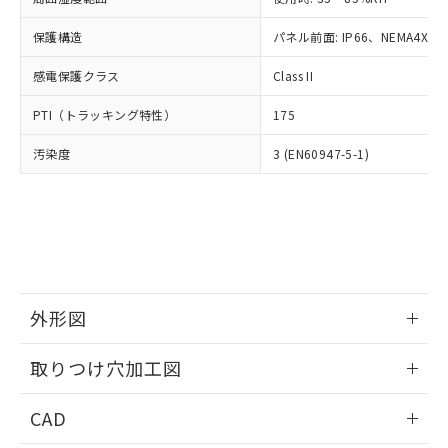
お客様が当ウェブサイト上で当社にご
※3 非含有証明書ダウンロード
登録された部品リストについて、当社
保護構造
パネル前面: IP66、NEMA4X, N
および当社の共同利用者が、当社の製
下記の非含有証明書をダウンロードするこ
品・サービスに関するお客様との取
感電保護クラス
Class II
とができます。
合意する
キャンセル
引・商談に必要な範囲で利用すること
をご了承ください。
PTI（トラッキング特性）
175
EU RoHS指令（10物質）の非含有証明書
※当社の共同利用者とは、
"個人情報
51物質の非含有証明書（当社基準）
の共同利用に関して"
の「1.共同利
汚染度
3 (EN60947-5-1)
※本証明書は発行日時点で非含有を証明す
用者の範囲」に記載されている法人を
るもので、過去に遡って非含有を証明する
指します。
ものではありません。
また、RoHS指令のフタル酸エステル類４
物質の対応では、対応完了までの期間は出
荷製品に未対応品が混在することから備考
欄に対応日を記載しておりました。
既に当社にて対応品への在庫切替を完了
外形図
していることから、特段のことがない限
情報更新：2026/05/21
り、2022年1月12日より割愛しておりま
取りつけ穴加工図
す。
情報更新：2026/05/21
CAD