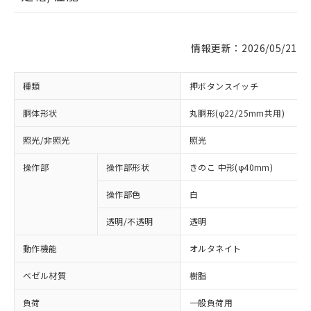
情報更新：2026/05/21
種類
押ボタンスイッチ
胴体形状
丸胴形(φ22/25mm共用)
照光/非照光
照光
操作部
操作部形状
きのこ 中形(φ40mm)
操作部色
白
透明/不透明
透明
動作機能
オルタネイト
ベゼル材質
樹脂
負荷
一般負荷用