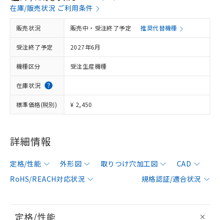
在庫/販売状況 ご利用条件
販売状況
販売中・受注終了予定
推奨代替機種
受注終了予定
2027年6月
機種区分
受注生産機種
在庫状況
標準価格(税別)
¥ 2,450
詳細情報
定格/性能
外形図
取りつけ穴加工図
CAD
RoHS/REACH対応状況
規格認証/適合状況
定格/性能