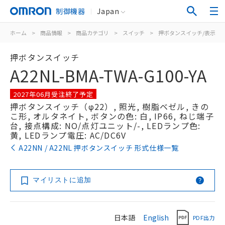
制御機器
Japan
ホーム
>
商品情報
>
商品カテゴリ
>
スイッチ
>
押ボタンスイッチ/表示灯
押ボタンスイッチ
A22NL-BMA-TWA-G100-YA
2027年06月受注終了予定
押ボタンスイッチ（φ22）, 照光, 樹脂ベゼル, きの
こ形, オルタネイト, ボタンの色: 白, IP66, ねじ端子
台, 接点構成: NO/点灯ユニット/-, LEDランプ色:
黄, LEDランプ電圧: AC/DC6V
A22NN / A22NL 押ボタンスイッチ 形式仕様一覧
マイリストに追加
日本語
English
PDF出力