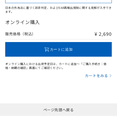
日本の外為法に基づく該非判定、およびEAR再輸出規制に関する見解が入手でき
ます。
"対応済み"や非含有の記載がされた商品であっても、流通
在庫等で未対応品が混在する可能性があります。
オンライン購入
非含有品が必要な際は、弊社営業部門もしくは販売店へお
問い合わせください。
¥ 2,690
販売価格（税込）
この製品のRoHS/REACH対応状況ページへ
カートに追加
オンライン購入における出荷予定日は、カートに追加～「ご購入手続き：価
格・納期の確認」画面にてご確認ください。
カートをみる
ページ先頭へ戻る