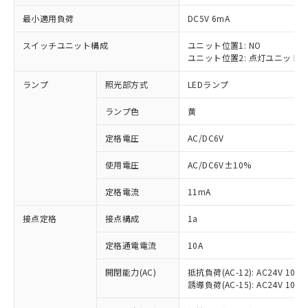
最小適用負荷
DC5V 6mA
スイッチユニット構成
ユニット位置1: NO
ユニット位置2: 点灯ユニット
※1 対応状況
ランプ
照光部方式
LEDランプ
対応済み：EU RoHS指令（10物質）の
非含有に対応した製品が提供可能な商品で
ランプ色
黄
す。
対応予定：EU RoHS指令（10物質）の非含
定格電圧
AC/DC6V
ご利用条件
有に対応した製品に切り替える予定のある
使用電圧
AC/DC6V±10%
商品です。
対応予定なし：EU RoHS指令（10物質）の
以下の条件をお読みいただき、同意のうえ
定格電流
11mA
非含有に非対応の商品で、対応品を出す予
ご利用ください。
定はありません。
接点定格
接点構成
1a
調査・確認中：EU RoHS指令（10物質）の
本サービスは、当社制御機器事業取扱
※1 中国RoHS○×表
非含有の対応状況を調査中または確認中の
商品の当社在庫状況および標準価格
定格通電電流
10A
商品です。
(税抜)を提供させていただくもので
「○」：最大均質材料含有率が中国RoHSの
非該当品：ライセンス料など無形物で、有
開閉能力(AC)
抵抗負荷(AC-12): AC24V 10A/A
す。
基準値以下であることを示します。
害物質有無と関係のない商品です。
誘導負荷(AC-15): AC24V 10A/AC
当社制御機器事業取扱商品の中には、
「×」：最大均質材料含有率が中国RoHSの
仕入先様の事情により、非含有部品として
本サービスの対象外となる商品もある