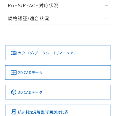
ログイン/会員登録いただくと、CADデータをダウンロー
RoHS/REACH対応状況
ドすることができます。
情報更新：2026/7/29
規格認証/適合状況
ログイン/会員登録
EU RoHS
注意事項・凡例
UL認証
CSA認証
CEマーキング
Yes
Yes
Yes
対応状況
対応予定月
※1
※2
ダウンロードデータをご利用いただく前に、以下を必ずお読
みください。
カタログ/データシート/マニュアル
対応済み
ソフトウェアの使用条件
LR型式承認
DNV型式承認
BV型式承認
KR型式承
（イギリス
（ノルウェー
（フランス
（韓国
船舶規格）
船舶規格）
船舶規格）
船舶規格
中国 RoHS
注意事項・凡例
2D CADデータ
No
No
No
No
中国 RoHS表
※1 ※2
3D CADデータ
この製品の規格認証/適合状況ページへ
Pb
Hg
Cd
Cr(VI)
その他の認証はこちらのページからご検索ください
該非判定見解書/項目別対比表
X
O
O
O