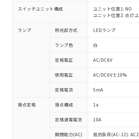
対応済み：EU
対応予定：EU R
スイッチユニット構成
ユニット位置1: NO
対応予定なし：EU
ユニット位置2: 点灯
調査・確認中：EU
ご利用条件
非該当品：ライセ
ランプ
照光部方式
LEDランプ
※1 中国RoHS
仕入先様の事情に
があります。
以下の条件をお読
「○」：最大均質
ランプ色
白
「×」：最大均質
本サービスは
当社は、これ
*EU RoHS指令（10物
「－」：未確認で
鉛(Pb) 1000ppm以下、
定格電圧
AC/DC6V
くものです。
う）を輸出ま
記
説明
六価クロム(Cr(Ⅵ)) 1
当社制御機器
などの必要な
フタル酸ビス(2-エチルヘ
号
*中国RoHS10物質の基準値 
ル（DBP） 1000ppm
在庫状況およ
当社は規制貨
使用電圧
AC/DC6V±10%
Pb(鉛) :1000ppm、 Hg
但し、RoHS指令で産
のであり、閲
ます。
Cr(Ⅵ)(六価クロム) : 
フタル酸エステル類の４
○
一定数以
DBP(フタル酸ジブチル) :
い。
当社は貴社製
定格電流
5mA
DEHP(フタル酸ビス(2-エ
正式な納期状
置等に一切使
当社販売員に
※2 対応予定月
△
一定数に
当社は、貴社
接点定格
接点構成
1a
オムロン制御
また当社は、
※2 環境保護使
在庫状況およ
部品在庫の切り替
たしません。
－
在庫なし
す。
定格通電電流
10A
「ｅ」：有害物質
機器販売
マイパーツ機
「10」：通常の
ている必要が
味します。
開閉能力(AC)
抵抗負荷(AC-12): AC24
空
受注生産
お客様が当ウ