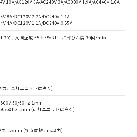
書ダウンロード
す。当社販売部門へお問い合わせください。
 10A/AC120V 6A/AC240V 3A/AC380V 1.9A/AC440V 1.6A
品・サービスに関するお客様との取引・商談に必要な範囲で利用す
合意する
キャンセル
書をダウンロードすることができます。
V 8A/DC120V 2.2A/DC240V 1.1A
利用者とは、
"個人情報の共同利用に関して"
の「1.共同利用者の
V 4A/DC120V 1.1A/DC240V 0.55A
します。
10物質）の非含有証明書
明書（当社基準）
0±2℃、周囲湿度 65±5%RH、操作ひん度 30回/min
日時点で非含有を証明するもので、過去に遡って非含有を証明するも
令のフタル酸エステル類４物質の対応では、対応完了までの期間は出
備考欄に対応日を記載しておりました。
品への在庫切替を完了していることから、特段のことがない限り、20
す。
00Vメガ、点灯ユニットは除く)
0V 50/60Hz 1min
 50/60Hz 1min (点灯ユニットは除く)
振幅 1.5mm (接点開離1ms以内)