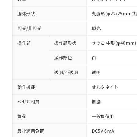
胴体形状
丸胴形(φ22/25mm共
照光/非照光
照光
操作部
操作部形状
きのこ 中形(φ40mm)
操作部色
白
透明/不透明
透明
動作機能
オルタネイト
ベゼル材質
樹脂
負荷
一般負荷用
※1 対応状況
最小適用負荷
DC5V 6mA