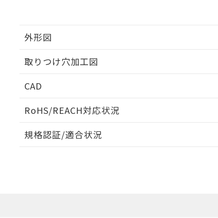
外形図
取りつけ穴加工図
CAD
ログイン/会員登録いただくと、CADデータをダウンロ
RoHS/REACH対応状況
規格認証/適合状況
EU RoHS
注意事項・凡例
UL認証
CSA認証
CEマーキング
ダウンロードデータをご利用いただく前に、以下を必ずお読
Yes
Yes
Yes
対応状況
対応予定月
※1
※2
ソフトウェアの使用条件
対応済み