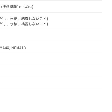
2
(接点開離1ms以内)
 (ただし、氷結、結露しないこと)
 (ただし、氷結、結露しないこと)
A4X, NEMA13