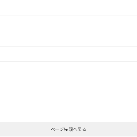
情報更新：2
情報更新：2
ードすることができます。
情報更新：
ログイン/会員登録
CCC認証
電波法
みください。
Yes
N/A
非含有証明書
※3
ページ先頭へ戻る
ダウンロードはこちら