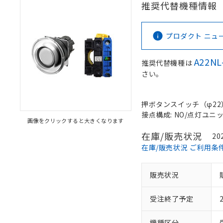
推奨代替機種情報
プロダクト ニュース 
A22NL
推奨代替機種は
さい。
押ボタンスイッチ（φ22）,
接点構成: NO/点灯ユニット/
画像をクリックすると大きくなります
在庫/販売状況
20
在庫/販売状況 ご利用条
販売状況
受注終了予定
機種区分