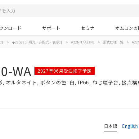
ウンロード
サポート
セミナ
オムロンの
示灯
>
φ22(φ25):照光・非照光・表示灯
>
A22NN / A22NL
>
形式仕様一覧
>
A22
00-WA
2027年06月受注終了予定
オルタネイト, ボタンの色: 白, IP66, ねじ端子台, 接点構成:
日本語
English