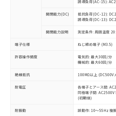
※3 非含有証明
「－」：未確認で
誘導負荷(AC-15): AC24V
白
が、当社の製
さい。
下記の非含有証明
開閉能力(DC)
抵抗負荷(DC-12): DC24
※当社の共同
誘導負荷(DC-13): DC24
いる法人を指
EU RoHS指令（
51物質の非含有証
開閉能力説明
測定条件: 周囲温度 2
※本証明書は発行
また、RoHS指
混在することから
端子仕様
ねじ締め端子 (M3.5)
既に当社にて対応
り割愛しておりま
許容操作頻度
電気的: 最大30回/分
機械的: 最大60回/分
絶縁抵抗
100MΩ以上 (DC5
耐電圧
各端子とアース間: AC250
同極端子間: AC2500V
(初期値)
耐振動
誤動作: 10～55Hz 複