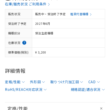
在庫/販売状況 ご利用条件
販売状況
販売中・受注終了予定
推奨代替機種
受注終了予定
2027年6月
機種区分
受注生産機種
在庫状況
標準価格(税別)
¥ 3,200
詳細情報
定格/性能
外形図
取りつけ穴加工図
CAD
RoHS/REACH対応状況
規格認証/適合状況
定格/性能