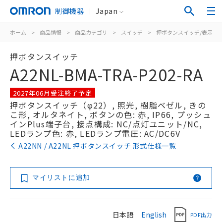
制御機器
Japan
ホーム
>
商品情報
>
商品カテゴリ
>
スイッチ
>
押ボタンスイッチ/表示灯
押ボタンスイッチ
A22NL-BMA-TRA-P202-RA
2027年06月受注終了予定
押ボタンスイッチ（φ22）, 照光, 樹脂ベゼル, きの
こ形, オルタネイト, ボタンの色: 赤, IP66, プッシュ
インPlus端子台, 接点構成: NC/点灯ユニット/NC,
LEDランプ色: 赤, LEDランプ電圧: AC/DC6V
A22NN / A22NL 押ボタンスイッチ 形式仕様一覧
マイリストに追加
日本語
English
PDF出力