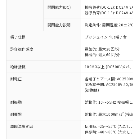
本サービスの対象外となる商品もある
基準値を超えていることを示します。
いたものが、含有品と判明した場合などや
当社は、これら貴社製品のうち、外国
ことをご了承ください。
開閉能力(DC)
抵抗負荷(DC-12): DC24V 8A/DC
「－」：未確認です。当社販売部門へお問
むを得ず変更することがあります。
為替および外国貿易法に定める商品
誘導負荷(DC-13): DC24V 4A/DC
在庫状況および標準価格照会結果は、
い合わせください。
（以下｢規制貨物等」という）を輸出
記載している更新日時点での社内デー
*EU RoHS指令（10物質）：
または国外への提供する場合は、日本
開閉能力説明
測定条件: 周囲温度 20±2℃、
記
タに基づき作成されるものであり、閲
説明
鉛(Pb) 1000ppm以下、 水銀(Hg) 1000ppm以下、 カド
*中国RoHS10物質の基準値 (GB/T26572)：
国政府の輸出許可(または役務取引許
号
覧された時点での実際の在庫および標
ミウム(Cd) 100ppm以下、
Pb(鉛) :1000ppm、 Hg(水銀) : 1000ppm、 Cd(カドミウ
端子仕様
プッシュインPlus端子台
可)を取得するなどの必要な手続きを
六価クロム(Cr(Ⅵ)) 1000ppm以下、ポリ臭化ビフェニル
ム) : 100ppm、
準価格とは異なる場合があることをご
類(PBB) 1000ppm以下、ポリ臭化ジフェニルエーテル類
Cr(Ⅵ)(六価クロム) : 1000ppm、 PBBs(ポリ臭化ビフェ
とります。
了承ください。
(PBDE) 1000ppm以下、フタル酸ビス(2-エチルヘキシ
○
一定数以上の在庫あり
ニル類) : 1000ppm、 PBDEs(ポリ臭化ジフェニルエーテ
許容操作頻度
電気的: 最大30回/分
当社は規制貨物を破棄する場合は、完
ル) (DEHP)(別名：DOP) 1000ppm以下、フタル酸ブチ
正式な納期状況および標準価格はお客
ル類) : 1000ppm、
機械的: 最大60回/分
ルベンジル（BBP） 1000ppm以下、フタル酸ジブチル
全に破砕するなど、違法に輸出されな
DBP(フタル酸ジブチル) : 1000ppm、 DIBP(フタル酸ジ
様のお取引先、またはお客様担当のオ
（DBP） 1000ppm以下、フタル酸ジイソブチル
イソブチル) : 1000ppm、 BBP(フタル酸ブチルベンジ
△
一定数には満たないが在庫あり
いよう必要な手段を講じます。
ムロン制御機器販売店・当社販売員に
(DIBP) 1000ppm以下
ル) : 1000ppm、
絶縁抵抗
100MΩ以上 (DC500Vメガ、
当社は貴社製品を、核兵器、ミサイ
但し、RoHS指令で産業用監視および制御機器に対する
DEHP(フタル酸ビス(2-エチルヘキシル)) : 1000ppm
ご相談ください。
適用除外項目は除く。
ル、化学兵器、生物兵器またはその他
－
在庫なし(最新の在庫状況につ
オムロン制御機器販売店や当社販売拠
耐電圧
各端子とアース間: AC2500V 50/
フタル酸エステル類の４物質については閾値を超える意
武器並びにこれらの製造装置等に一切
いては、お客様のお取引先、ま
図的な使用がないことを確認しています。
同極端子間: AC2500V 50/60
点は「
販売ネットワーク
」をご確認
※2 環境保護使用期限
使用いたしません。
(初期値)
たはお客様担当のオムロン制御
ください。
当社は、貴社製品を第三者に販売する
機器販売店・当社販売員にご確
在庫状況および標準価格結果を当社の
※2 対応予定月
「ｅ」：有害物質（10物質）のすべてが基
耐振動
誤動作: 10～55Hz 複振幅 1.
場合は、上記1、2および3の内容を当
認ください)
事前の承諾なく第三者に漏洩または開
準値以下であることを示します。
該第三者に通知します。また当社は、
示しないようお願いします。
2
耐衝撃
誤動作: 最大1000m/s
(接点開
部品在庫の切り替え状況などにより、予定
「10」：通常の使用状況下において有害物
販売先および販売に係わる関係者が違
マイパーツ機能（部品リスト作成サー
空
受注生産機種、また在庫状況の
月が前後することがあります。
質が外部に漏えいし、環境に深刻な影響を
法に輸出するおそれがある場合は、取
ビス）をご利用いただくには、I-Web
白
情報を公開していない機種
周囲温度範囲
使用時: -25～55℃ (ただし
及ぼさない年数を意味します。
り引きをいたしません。
メンバーズにご登録されている必要が
保存時: -40～80℃ (ただし
「－」：未確認です。当社販売部門へお問
あります。