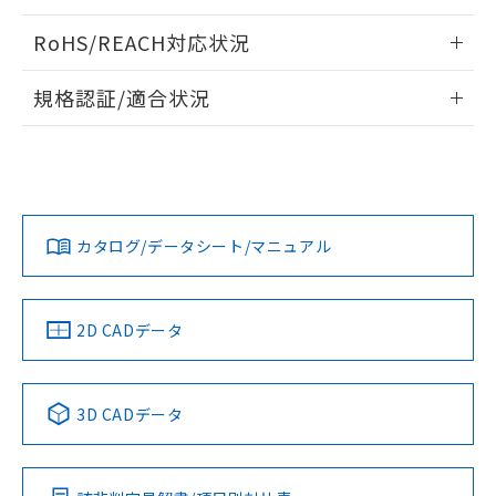
ログイン/会員登録いただくと、CADデータをダウンロー
RoHS/REACH対応状況
ドすることができます。
情報更新：2026/7/29
規格認証/適合状況
ログイン/会員登録
EU RoHS
注意事項・凡例
A22NL-BMA-TRA-P202-RAについての規格認証/適合状況に
ついては、「カスタマーサポートセンタ お客様相談室」また
は貴社担当オムロン営業員または販売店にお問い合わせくだ
対応状況
対応予定月
※1
※2
さい。
ダウンロードデータをご利用いただく前に、以下を必ずお読
みください。
カタログ/データシート/マニュアル
対応済み
ソフトウェアの使用条件
お問い合わせ
中国 RoHS
注意事項・凡例
2D CADデータ
中国 RoHS表
※1 ※2
3D CADデータ
Pb
Hg
Cd
Cr(VI)