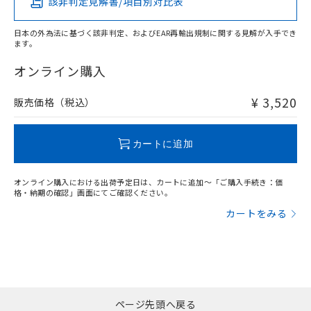
該非判定見解書/項目別対比表
X
O
O
O
日本の外為法に基づく該非判定、およびEAR再輸出規制に関する見解が入手でき
ます。
"対応済み"や非含有の記載がされた商品であっても、流通
在庫等で未対応品が混在する可能性があります。
オンライン購入
非含有品が必要な際は、弊社営業部門もしくは販売店へお
問い合わせください。
¥ 3,520
販売価格（税込）
この製品のRoHS/REACH対応状況ページへ
カートに追加
オンライン購入における出荷予定日は、カートに追加～「ご購入手続き：価
格・納期の確認」画面にてご確認ください。
カートをみる
ページ先頭へ戻る