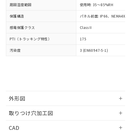
い合わせください。
お客様が当ウェブサイト上で当社にご
周囲湿度範囲
使用時: 35～85%RH
※3 非含有証明書ダウンロード
登録された部品リストについて、当社
保護構造
パネル前面: IP66、NEMA4X, N
および当社の共同利用者が、当社の製
下記の非含有証明書をダウンロードするこ
品・サービスに関するお客様との取
とができます。
感電保護クラス
Class II
合意する
キャンセル
引・商談に必要な範囲で利用すること
をご了承ください。
EU RoHS指令（10物質）の非含有証明書
PTI（トラッキング特性）
175
※当社の共同利用者とは、
"個人情報
51物質の非含有証明書（当社基準）
の共同利用に関して"
の「1.共同利
汚染度
3 (EN60947-5-1)
※本証明書は発行日時点で非含有を証明す
用者の範囲」に記載されている法人を
るもので、過去に遡って非含有を証明する
指します。
ものではありません。
また、RoHS指令のフタル酸エステル類４
物質の対応では、対応完了までの期間は出
荷製品に未対応品が混在することから備考
欄に対応日を記載しておりました。
既に当社にて対応品への在庫切替を完了
外形図
していることから、特段のことがない限
り、2022年1月12日より割愛しておりま
情報更新：2026/05/21
取りつけ穴加工図
す。
情報更新：2026/05/21
CAD