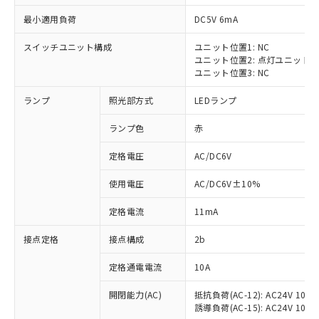
最小適用負荷
DC5V 6mA
スイッチユニット構成
ユニット位置1: NC
ユニット位置2: 点灯ユニット
※1 対応状況
ユニット位置3: NC
ランプ
照光部方式
LEDランプ
対応済み：EU RoHS指令（10物質）の
非含有に対応した製品が提供可能な商品で
ランプ色
赤
す。
対応予定：EU RoHS指令（10物質）の非含
定格電圧
AC/DC6V
ご利用条件
有に対応した製品に切り替える予定のある
商品です。
使用電圧
AC/DC6V±10%
対応予定なし：EU RoHS指令（10物質）の
以下の条件をお読みいただき、同意のうえ
非含有に非対応の商品で、対応品を出す予
定格電流
11mA
ご利用ください。
定はありません。
調査・確認中：EU RoHS指令（10物質）の
接点定格
接点構成
2b
本サービスは、当社制御機器事業取扱
※1 中国RoHS○×表
非含有の対応状況を調査中または確認中の
商品の当社在庫状況および標準価格
定格通電電流
10A
商品です。
(税抜)を提供させていただくもので
「○」：最大均質材料含有率が中国RoHSの
非該当品：ライセンス料など無形物で、有
す。
開閉能力(AC)
抵抗負荷(AC-12): AC24V 10A/A
基準値以下であることを示します。
害物質有無と関係のない商品です。
当社制御機器事業取扱商品の中には、
誘導負荷(AC-15): AC24V 10A/AC
「×」：最大均質材料含有率が中国RoHSの
仕入先様の事情により、非含有部品として