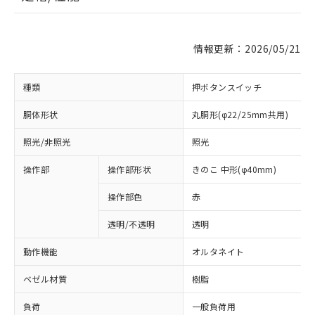
情報更新：2026/05/21
種類
押ボタンスイッチ
胴体形状
丸胴形(φ22/25mm共用)
照光/非照光
照光
操作部
操作部形状
きのこ 中形(φ40mm)
操作部色
赤
透明/不透明
透明
動作機能
オルタネイト
ベゼル材質
樹脂
負荷
一般負荷用