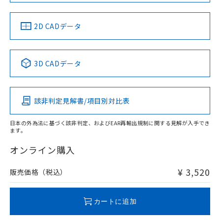
中国 RoHS
注意事項・凡例
2D CADデータ
中国 RoHS表
※1 ※2
3D CADデータ
Pb
Hg
Cd
Cr(VI)
該非判定見解書/項目別対比表
X
O
O
O
日本の外為法に基づく該非判定、およびEAR再輸出規制に関する見解が入手でき
ます。
"対応済み"や非含有の記載がされた商品であっても、流通
在庫等で未対応品が混在する可能性があります。
オンライン購入
非含有品が必要な際は、弊社営業部門もしくは販売店へお
問い合わせください。
¥ 3,520
販売価格（税込）
この製品のRoHS/REACH対応状況ページへ
カートに追加