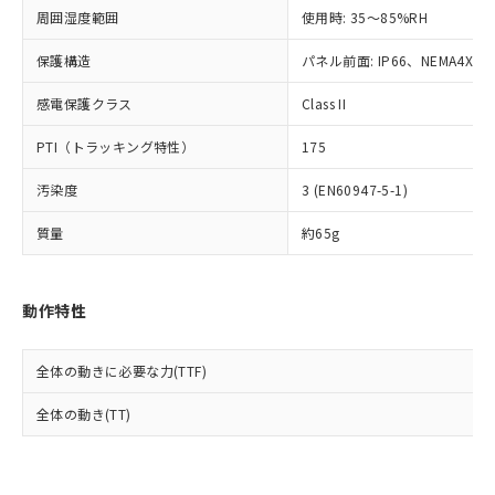
準値以下であることを示します。
該第三者に通知します。また当社は、
示しないようお願いします。
周囲湿度範囲
使用時: 35～85%RH
部品在庫の切り替え状況などにより、予定
「10」：通常の使用状況下において有害物
販売先および販売に係わる関係者が違
マイパーツ機能（部品リスト作成サー
空
受注生産機種、また在庫状況の
月が前後することがあります。
質が外部に漏えいし、環境に深刻な影響を
法に輸出するおそれがある場合は、取
ビス）をご利用いただくには、I-Web
保護構造
パネル前面: IP66、NEMA4X, N
白
情報を公開していない機種
及ぼさない年数を意味します。
り引きをいたしません。
メンバーズにご登録されている必要が
「－」：未確認です。当社販売部門へお問
感電保護クラス
Class II
あります。
い合わせください。
お客様が当ウェブサイト上で当社にご
※3 非含有証明書ダウンロード
PTI（トラッキング特性）
175
登録された部品リストについて、当社
および当社の共同利用者が、当社の製
下記の非含有証明書をダウンロードするこ
汚染度
3 (EN60947-5-1)
品・サービスに関するお客様との取
とができます。
合意する
キャンセル
引・商談に必要な範囲で利用すること
質量
約65g
をご了承ください。
EU RoHS指令（10物質）の非含有証明書
※当社の共同利用者とは、
"個人情報
51物質の非含有証明書（当社基準）
の共同利用に関して"
の「1.共同利
※本証明書は発行日時点で非含有を証明す
動作特性
用者の範囲」に記載されている法人を
るもので、過去に遡って非含有を証明する
指します。
ものではありません。
全体の動きに必要な力(TTF)
また、RoHS指令のフタル酸エステル類４
物質の対応では、対応完了までの期間は出
全体の動き(TT)
荷製品に未対応品が混在することから備考
欄に対応日を記載しておりました。
既に当社にて対応品への在庫切替を完了
していることから、特段のことがない限