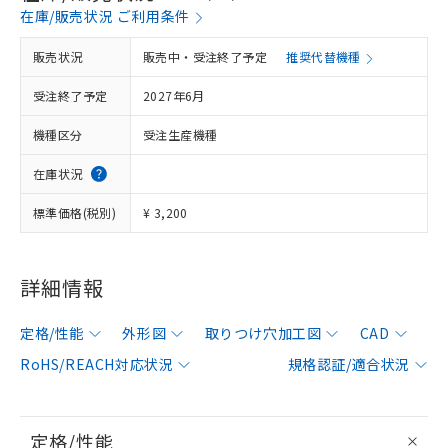
在庫/販売状況 ご利用条件
販売状況
販売中・受注終了予定
推奨代替機種
受注終了予定
2027年6月
機種区分
受注生産機種
在庫状況
標準価格(税別)
¥ 3,200
詳細情報
定格/性能
外形図
取りつけ穴加工図
CAD
RoHS/REACH対応状況
規格認証/適合状況
定格/性能