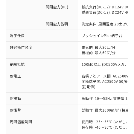
※1 中国RoHS○×表
非含有の対応状況を調査中または確認中の
商品の当社在庫状況および標準価格
開閉能力(DC)
抵抗負荷(DC-12): DC24V 8A/DC
商品です。
(税抜)を提供させていただくもので
誘導負荷(DC-13): DC24V 4A/DC
「○」：最大均質材料含有率が中国RoHSの
非該当品：ライセンス料など無形物で、有
す。
基準値以下であることを示します。
害物質有無と関係のない商品です。
開閉能力説明
測定条件: 周囲温度 20±2℃、
当社制御機器事業取扱商品の中には、
「×」：最大均質材料含有率が中国RoHSの
仕入先様の事情により、非含有部品として
本サービスの対象外となる商品もある
基準値を超えていることを示します。
いたものが、含有品と判明した場合などや
当社は、これら貴社製品のうち、外国
端子仕様
プッシュインPlus端子台
ことをご了承ください。
「－」：未確認です。当社販売部門へお問
むを得ず変更することがあります。
為替および外国貿易法に定める商品
在庫状況および標準価格照会結果は、
い合わせください。
許容操作頻度
電気的: 最大30回/分
（以下｢規制貨物等」という）を輸出
記載している更新日時点での社内デー
機械的: 最大60回/分
*EU RoHS指令（10物質）：
または国外への提供する場合は、日本
記
タに基づき作成されるものであり、閲
説明
鉛(Pb) 1000ppm以下、 水銀(Hg) 1000ppm以下、 カド
*中国RoHS10物質の基準値 (GB/T26572)：
国政府の輸出許可(または役務取引許
号
覧された時点での実際の在庫および標
ミウム(Cd) 100ppm以下、
Pb(鉛) :1000ppm、 Hg(水銀) : 1000ppm、 Cd(カドミウ
絶縁抵抗
100MΩ以上 (DC500Vメガ、
可)を取得するなどの必要な手続きを
六価クロム(Cr(Ⅵ)) 1000ppm以下、ポリ臭化ビフェニル
ム) : 100ppm、
準価格とは異なる場合があることをご
類(PBB) 1000ppm以下、ポリ臭化ジフェニルエーテル類
Cr(Ⅵ)(六価クロム) : 1000ppm、 PBBs(ポリ臭化ビフェ
とります。
了承ください。
(PBDE) 1000ppm以下、フタル酸ビス(2-エチルヘキシ
耐電圧
各端子とアース間: AC2500V 50/
○
一定数以上の在庫あり
ニル類) : 1000ppm、 PBDEs(ポリ臭化ジフェニルエーテ
当社は規制貨物を破棄する場合は、完
ル) (DEHP)(別名：DOP) 1000ppm以下、フタル酸ブチ
正式な納期状況および標準価格はお客
ル類) : 1000ppm、
同極端子間: AC2500V 50/60
ルベンジル（BBP） 1000ppm以下、フタル酸ジブチル
全に破砕するなど、違法に輸出されな
DBP(フタル酸ジブチル) : 1000ppm、 DIBP(フタル酸ジ
(初期値)
様のお取引先、またはお客様担当のオ
（DBP） 1000ppm以下、フタル酸ジイソブチル
イソブチル) : 1000ppm、 BBP(フタル酸ブチルベンジ
△
一定数には満たないが在庫あり
いよう必要な手段を講じます。
ムロン制御機器販売店・当社販売員に
(DIBP) 1000ppm以下
ル) : 1000ppm、
当社は貴社製品を、核兵器、ミサイ
但し、RoHS指令で産業用監視および制御機器に対する
耐振動
誤動作: 10～55Hz 複振幅 1.
DEHP(フタル酸ビス(2-エチルヘキシル)) : 1000ppm
ご相談ください。
適用除外項目は除く。
ル、化学兵器、生物兵器またはその他
－
在庫なし(最新の在庫状況につ
オムロン制御機器販売店や当社販売拠
フタル酸エステル類の４物質については閾値を超える意
2
耐衝撃
誤動作: 最大1000m/s
(接点開
武器並びにこれらの製造装置等に一切
いては、お客様のお取引先、ま
図的な使用がないことを確認しています。
点は「
販売ネットワーク
」をご確認
※2 環境保護使用期限
使用いたしません。
たはお客様担当のオムロン制御
ください。
周囲温度範囲
使用時: -25～55℃ (ただし
当社は、貴社製品を第三者に販売する
機器販売店・当社販売員にご確
在庫状況および標準価格結果を当社の
保存時: -40～80℃ (ただし
※2 対応予定月
「ｅ」：有害物質（10物質）のすべてが基
場合は、上記1、2および3の内容を当
認ください)
事前の承諾なく第三者に漏洩または開