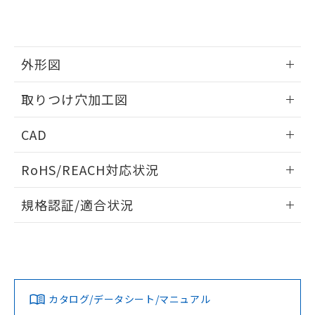
り、2022年1月12日より割愛しておりま
す。
外形図
情報更新：2026/05/21
取りつけ穴加工図
情報更新：2026/05/21
CAD
ログイン/会員登録いただくと、CADデータをダウンロー
RoHS/REACH対応状況
ドすることができます。
情報更新：2026/7/29
規格認証/適合状況
ログイン/会員登録
EU RoHS
注意事項・凡例
A22NL-BMA-TRA-P102-RAについての規格認証/適合状況に
ついては、「カスタマーサポートセンタ お客様相談室」また
は貴社担当オムロン営業員または販売店にお問い合わせくだ
対応状況
対応予定月
※1
※2
さい。
ダウンロードデータをご利用いただく前に、以下を必ずお読
みください。
カタログ/データシート/マニュアル
対応済み
ソフトウェアの使用条件
お問い合わせ