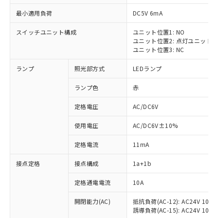
最小適用負荷
DC5V 6mA
スイッチユニット構成
ユニット位置1: NO
ユニット位置2: 点灯ユニット
ユニット位置3: NC
ランプ
照光部方式
LEDランプ
ランプ色
赤
※1 対応状況
定格電圧
AC/DC6V
対応済み：EU RoHS指令（10物質）の
使用電圧
AC/DC6V±10%
非含有に対応した製品が提供可能な商品で
す。
定格電流
11mA
対応予定：EU RoHS指令（10物質）の非含
ご利用条件
有に対応した製品に切り替える予定のある
接点定格
接点構成
1a+1b
商品です。
対応予定なし：EU RoHS指令（10物質）の
定格通電電流
10A
以下の条件をお読みいただき、同意のうえ
非含有に非対応の商品で、対応品を出す予
ご利用ください。
定はありません。
開閉能力(AC)
抵抗負荷(AC-12): AC24V 10A/A
誘導負荷(AC-15): AC24V 10A/AC
調査・確認中：EU RoHS指令（10物質）の
本サービスは、当社制御機器事業取扱