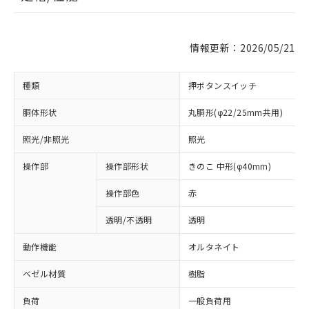
情報更新：2026/05/21
種類
押ボタンスイッチ
胴体形状
丸胴形(φ22/25mm共用)
照光/非照光
照光
操作部
操作部形状
きのこ 中形(φ40mm)
操作部色
赤
透明/不透明
透明
動作機能
オルタネイト
ベゼル材質
樹脂
負荷
一般負荷用