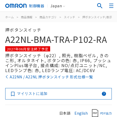
制御機器
Japan
ホーム
>
商品情報
>
商品カテゴリ
>
スイッチ
>
押ボタンスイッチ/表示灯
押ボタンスイッチ
A22NL-BMA-TRA-P102-RA
2027年06月受注終了予定
押ボタンスイッチ（φ22）, 照光, 樹脂ベゼル, きの
こ形, オルタネイト, ボタンの色: 赤, IP66, プッシュ
インPlus端子台, 接点構成: NO/点灯ユニット/NC,
LEDランプ色: 赤, LEDランプ電圧: AC/DC6V
A22NN / A22NL 押ボタンスイッチ 形式仕様一覧
マイリストに追加
日本語
English
PDF出力