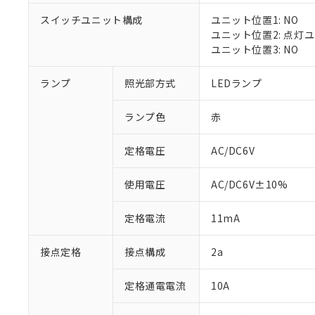
対応済み：EU
スイッチユニット構成
ユニット位置1: NO
対応予定：EU R
ユニット位置2: 点灯
対応予定なし：EU
ユニット位置3: NO
調査・確認中：EU
ご利用条件
非該当品：ライセ
※1 中国RoHS
ランプ
照光部方式
LEDランプ
仕入先様の事情に
があります。
以下の条件をお読
「○」：最大均質
ランプ色
赤
「×」：最大均質
本サービスは
当社は、これ
*EU RoHS指令（10物
「－」：未確認で
鉛(Pb) 1000ppm以下、
くものです。
う）を輸出ま
定格電圧
AC/DC6V
記
説明
六価クロム(Cr(Ⅵ)) 1
当社制御機器
などの必要な
フタル酸ビス(2-エチルヘ
号
*中国RoHS10物質の基準値 
ル（DBP） 1000ppm
在庫状況およ
当社は規制貨
Pb(鉛) :1000ppm、 Hg
但し、RoHS指令で産
使用電圧
AC/DC6V±10%
のであり、閲
ます。
Cr(Ⅵ)(六価クロム) : 
フタル酸エステル類の４
○
一定数以
DBP(フタル酸ジブチル) :
い。
当社は貴社製
DEHP(フタル酸ビス(2-エ
正式な納期状
定格電流
11mA
置等に一切使
当社販売員に
※2 対応予定月
△
一定数に
当社は、貴社
オムロン制御
また当社は、
※2 環境保護使
接点定格
接点構成
2a
在庫状況およ
部品在庫の切り替
たしません。
－
在庫なし
す。
「ｅ」：有害物質
機器販売
定格通電電流
10A
マイパーツ機
「10」：通常の
ている必要が
味します。