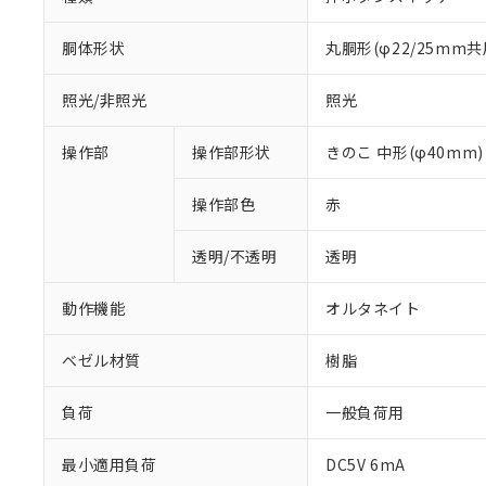
胴体形状
丸胴形(φ22/25mm共
照光/非照光
照光
操作部
操作部形状
きのこ 中形(φ40mm)
操作部色
赤
透明/不透明
透明
動作機能
オルタネイト
ベゼル材質
樹脂
負荷
一般負荷用
※1 対応状況
最小適用負荷
DC5V 6mA