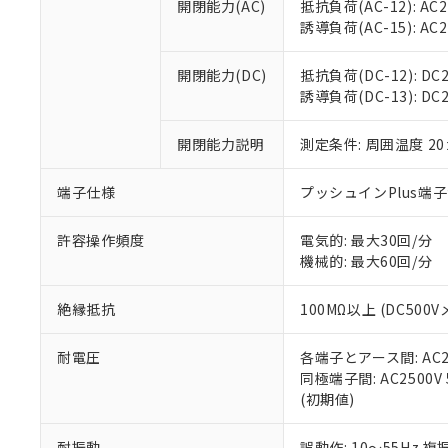
空
受注生産
開閉能力(AC)
抵抗負荷(AC-12): AC24
お客様が当ウ
※3 非含有証明
「－」：未確認で
白
誘導負荷(AC-15): AC24V
が、当社の製
さい。
下記の非含有証明
※当社の共同
開閉能力(DC)
抵抗負荷(DC-12): DC24
いる法人を指
EU RoHS指令（
誘導負荷(DC-13): DC24
51物質の非含有証
※本証明書は発行
開閉能力説明
測定条件: 周囲温度 2
また、RoHS指
混在することから
端子仕様
プッシュインPlus端
既に当社にて対応
り割愛しておりま
許容操作頻度
電気的: 最大30回/分
機械的: 最大60回/分
絶縁抵抗
100MΩ以上 (DC5
耐電圧
各端子とアース間: AC250
同極端子間: AC2500V
(初期値)
耐振動
誤動作: 10～55Hz 複