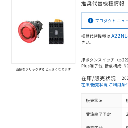
推奨代替機種情報
プロダクト ニュース 
A22NL
推奨代替機種は
さい。
押ボタンスイッチ（φ22）,
Plus端子台, 接点構成: N
画像をクリックすると大きくなります
在庫/販売状況
20
在庫/販売状況 ご利用条
販売状況
受注終了予定
機種区分