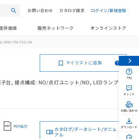
お問い合わせ
カタログ請求
ログイン/新規登録
検索
提供価値
販売ネットワーク
オンラインストア
L-BMA-TRA-P101-RA
マイリストに追加
FAQ
子台, 接点構成: NO/点灯ユニット/NO, LEDランプ色:
チャット
お問い合わせ
PDF出力
ダウンロード
カタログ/データシート/マニュ
アル