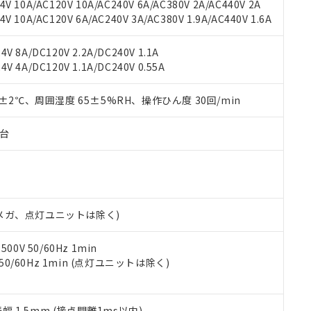
機種、また在庫状況の情報を公開していない機種
V 10A/AC120V 10A/AC240V 6A/AC380V 2A/AC440V 2A
ェブサイト上で当社にご登録された部品リストについて、当社およ
書ダウンロード
す。当社販売部門へお問い合わせください。
 10A/AC120V 6A/AC240V 3A/AC380V 1.9A/AC440V 1.6A
品・サービスに関するお客様との取引・商談に必要な範囲で利用す
合意する
キャンセル
書をダウンロードすることができます。
利用者とは、
"個人情報の共同利用に関して"
の「1.共同利用者の
V 8A/DC120V 2.2A/DC240V 1.1A
します。
10物質）の非含有証明書
V 4A/DC120V 1.1A/DC240V 0.55A
明書（当社基準）
日時点で非含有を証明するもので、過去に遡って非含有を証明するも
0±2℃、周囲湿度 65±5%RH、操作ひん度 30回/min
令のフタル酸エステル類４物質の対応では、対応完了までの期間は出
備考欄に対応日を記載しておりました。
子台
品への在庫切替を完了していることから、特段のことがない限り、20
す。
00Vメガ、点灯ユニットは除く)
0V 50/60Hz 1min
 50/60Hz 1min (点灯ユニットは除く)
振幅 1.5mm (接点開離1ms以内)