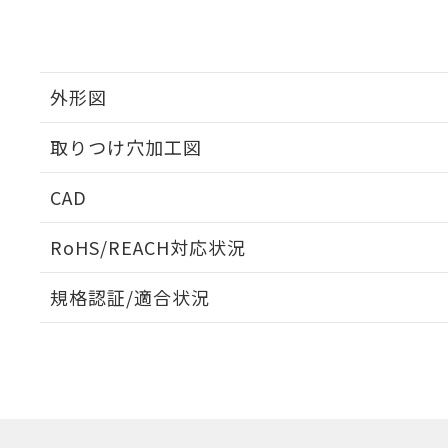
外形図
取りつけ穴加工図
CAD
ログイン/会員登録いただくと、CADデータをダウンロ
RoHS/REACH対応状況
規格認証/適合状況
EU RoHS
注意事項・凡例
A22NL-BMA-TRA-P101-RAについての規格認証/適
業員または販売店にお問い合わせください。
ダウンロードデータをご利用いただく前に、以下を必ずお読
対応状況
対応予定月
※1
※2
ソフトウェアの使用条件
対応済み