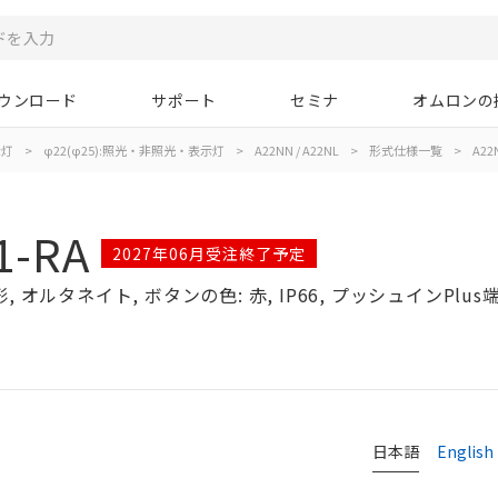
ウンロード
サポート
セミナ
オムロンの
示灯
>
φ22(φ25):照光・非照光・表示灯
>
A22NN / A22NL
>
形式仕様一覧
>
A22N
1-RA
2027年06月受注終了予定
オルタネイト, ボタンの色: 赤, IP66, プッシュインPlus端
日本語
English