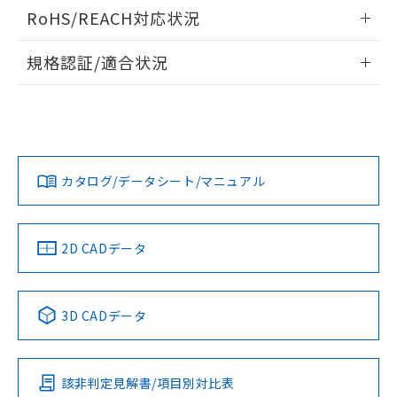
ログイン/会員登録いただくと、CADデータをダウンロー
RoHS/REACH対応状況
ドすることができます。
情報更新：2026/7/29
規格認証/適合状況
ログイン/会員登録
EU RoHS
注意事項・凡例
A22NL-BMA-TRA-P100-RAについての規格認証/適合状況に
ついては、「カスタマーサポートセンタ お客様相談室」また
は貴社担当オムロン営業員または販売店にお問い合わせくだ
対応状況
対応予定月
※1
※2
さい。
ダウンロードデータをご利用いただく前に、以下を必ずお読
みください。
カタログ/データシート/マニュアル
対応済み
ソフトウェアの使用条件
お問い合わせ
中国 RoHS
注意事項・凡例
2D CADデータ
中国 RoHS表
※1 ※2
3D CADデータ
Pb
Hg
Cd
Cr(VI)
該非判定見解書/項目別対比表
X
O
O
O