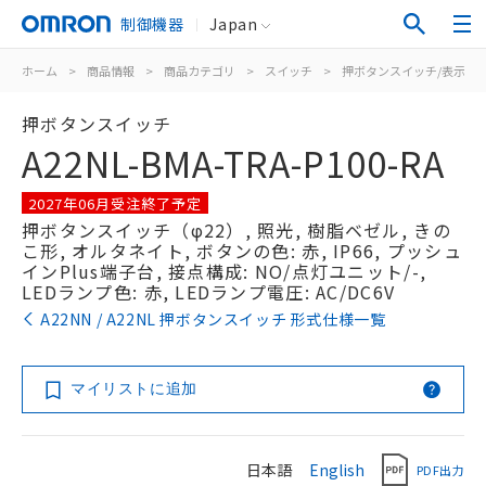
制御機器
Japan
ホーム
>
商品情報
>
商品カテゴリ
>
スイッチ
>
押ボタンスイッチ/表示灯
押ボタンスイッチ
A22NL-BMA-TRA-P100-RA
2027年06月受注終了予定
押ボタンスイッチ（φ22）, 照光, 樹脂ベゼル, きの
こ形, オルタネイト, ボタンの色: 赤, IP66, プッシュ
インPlus端子台, 接点構成: NO/点灯ユニット/-,
LEDランプ色: 赤, LEDランプ電圧: AC/DC6V
A22NN / A22NL 押ボタンスイッチ 形式仕様一覧
マイリストに追加
日本語
English
PDF出力