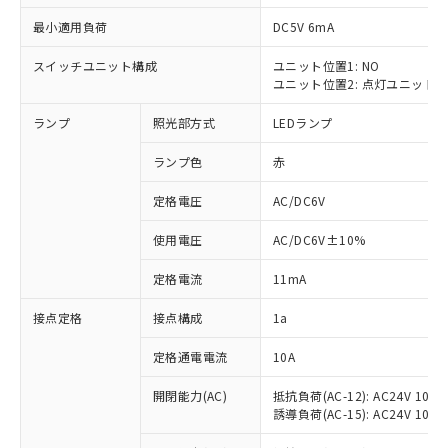
最小適用負荷
DC5V 6mA
スイッチユニット構成
ユニット位置1: NO
ユニット位置2: 点灯ユニット
※1 対応状況
ランプ
照光部方式
LEDランプ
対応済み：EU RoHS指令（10物質）の
非含有に対応した製品が提供可能な商品で
ランプ色
赤
す。
対応予定：EU RoHS指令（10物質）の非含
定格電圧
AC/DC6V
ご利用条件
有に対応した製品に切り替える予定のある
使用電圧
AC/DC6V±10%
商品です。
対応予定なし：EU RoHS指令（10物質）の
以下の条件をお読みいただき、同意のうえ
定格電流
11mA
非含有に非対応の商品で、対応品を出す予
ご利用ください。
定はありません。
接点定格
接点構成
1a
調査・確認中：EU RoHS指令（10物質）の
本サービスは、当社制御機器事業取扱
※1 中国RoHS○×表
非含有の対応状況を調査中または確認中の
商品の当社在庫状況および標準価格
定格通電電流
10A
商品です。
(税抜)を提供させていただくもので
「○」：最大均質材料含有率が中国RoHSの
非該当品：ライセンス料など無形物で、有
開閉能力(AC)
抵抗負荷(AC-12): AC24V 10A/A
す。
基準値以下であることを示します。
害物質有無と関係のない商品です。
誘導負荷(AC-15): AC24V 10A/AC
当社制御機器事業取扱商品の中には、
「×」：最大均質材料含有率が中国RoHSの
仕入先様の事情により、非含有部品として
本サービスの対象外となる商品もある