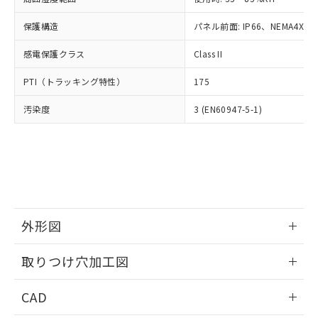
お客様が当ウェブサイト上で当社にご
※3 非含有証明書ダウンロード
登録された部品リストについて、当社
保護構造
パネル前面: IP66、NEMA4X, N
および当社の共同利用者が、当社の製
下記の非含有証明書をダウンロードするこ
品・サービスに関するお客様との取
感電保護クラス
Class II
とができます。
合意する
キャンセル
引・商談に必要な範囲で利用すること
をご了承ください。
PTI（トラッキング特性）
175
EU RoHS指令（10物質）の非含有証明書
※当社の共同利用者とは、
"個人情報
51物質の非含有証明書（当社基準）
の共同利用に関して"
の「1.共同利
汚染度
3 (EN60947-5-1)
※本証明書は発行日時点で非含有を証明す
用者の範囲」に記載されている法人を
るもので、過去に遡って非含有を証明する
指します。
ものではありません。
また、RoHS指令のフタル酸エステル類４
物質の対応では、対応完了までの期間は出
荷製品に未対応品が混在することから備考
欄に対応日を記載しておりました。
既に当社にて対応品への在庫切替を完了
外形図
していることから、特段のことがない限
情報更新：2026/05/21
り、2022年1月12日より割愛しておりま
取りつけ穴加工図
す。
情報更新：2026/05/21
CAD