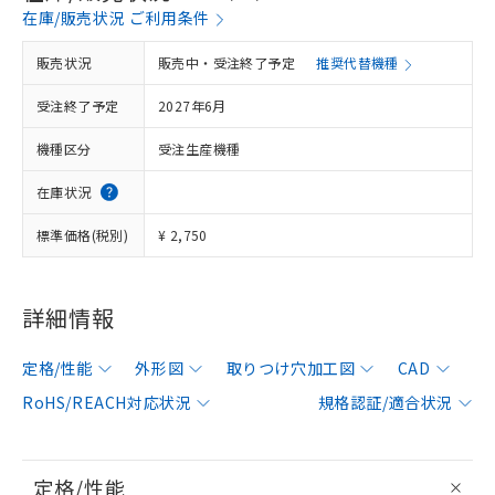
在庫/販売状況 ご利用条件
販売状況
販売中・受注終了予定
推奨代替機種
受注終了予定
2027年6月
機種区分
受注生産機種
在庫状況
標準価格(税別)
¥ 2,750
詳細情報
定格/性能
外形図
取りつけ穴加工図
CAD
RoHS/REACH対応状況
規格認証/適合状況
定格/性能