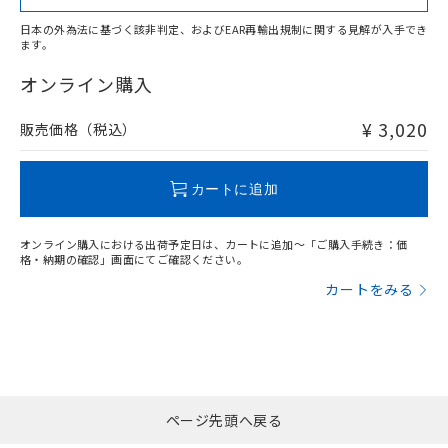
日本の外為法に基づく該非判定、およびEAR再輸出規制に関する見解が入手でき
ます。
"対応済み"や非含有の記載がされた商品であっても、流通
在庫等で未対応品が混在する可能性があります。
オンライン購入
非含有品が必要な際は、弊社営業部門もしくは販売店へお
問い合わせください。
¥ 3,020
販売価格（税込）
この製品のRoHS/REACH対応状況ページへ
カートに追加
オンライン購入における出荷予定日は、カートに追加～「ご購入手続き：価
格・納期の確認」画面にてご確認ください。
カートをみる
ページ先頭へ戻る