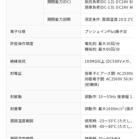
基準値を超えていることを示します。
いたものが、含有品と判明した場合などや
開閉能力(DC)
抵抗負荷(DC-12): DC24V 8A/DC
当社は、これら貴社製品のうち、外国
ことをご了承ください。
「－」：未確認です。当社販売部門へお問
誘導負荷(DC-13): DC24V 4A/DC
むを得ず変更することがあります。
為替および外国貿易法に定める商品
在庫状況および標準価格照会結果は、
い合わせください。
（以下｢規制貨物等」という）を輸出
記載している更新日時点での社内デー
開閉能力説明
測定条件: 周囲温度 20±2℃、
*EU RoHS指令（10物質）：
または国外への提供する場合は、日本
記
タに基づき作成されるものであり、閲
説明
鉛(Pb) 1000ppm以下、 水銀(Hg) 1000ppm以下、 カド
*中国RoHS10物質の基準値 (GB/T26572)：
国政府の輸出許可(または役務取引許
号
覧された時点での実際の在庫および標
ミウム(Cd) 100ppm以下、
Pb(鉛) :1000ppm、 Hg(水銀) : 1000ppm、 Cd(カドミウ
端子仕様
プッシュインPlus端子台
可)を取得するなどの必要な手続きを
六価クロム(Cr(Ⅵ)) 1000ppm以下、ポリ臭化ビフェニル
ム) : 100ppm、
準価格とは異なる場合があることをご
類(PBB) 1000ppm以下、ポリ臭化ジフェニルエーテル類
Cr(Ⅵ)(六価クロム) : 1000ppm、 PBBs(ポリ臭化ビフェ
とります。
了承ください。
許容操作頻度
電気的: 最大30回/分
(PBDE) 1000ppm以下、フタル酸ビス(2-エチルヘキシ
○
一定数以上の在庫あり
ニル類) : 1000ppm、 PBDEs(ポリ臭化ジフェニルエーテ
当社は規制貨物を破棄する場合は、完
ル) (DEHP)(別名：DOP) 1000ppm以下、フタル酸ブチ
機械的: 最大60回/分
正式な納期状況および標準価格はお客
ル類) : 1000ppm、
ルベンジル（BBP） 1000ppm以下、フタル酸ジブチル
全に破砕するなど、違法に輸出されな
DBP(フタル酸ジブチル) : 1000ppm、 DIBP(フタル酸ジ
様のお取引先、またはお客様担当のオ
（DBP） 1000ppm以下、フタル酸ジイソブチル
イソブチル) : 1000ppm、 BBP(フタル酸ブチルベンジ
△
一定数には満たないが在庫あり
いよう必要な手段を講じます。
絶縁抵抗
100MΩ以上 (DC500Vメガ、
ムロン制御機器販売店・当社販売員に
(DIBP) 1000ppm以下
ル) : 1000ppm、
当社は貴社製品を、核兵器、ミサイ
但し、RoHS指令で産業用監視および制御機器に対する
DEHP(フタル酸ビス(2-エチルヘキシル)) : 1000ppm
ご相談ください。
適用除外項目は除く。
耐電圧
各端子とアース間: AC2500V 50/
ル、化学兵器、生物兵器またはその他
－
在庫なし(最新の在庫状況につ
オムロン制御機器販売店や当社販売拠
フタル酸エステル類の４物質については閾値を超える意
同極端子間: AC2500V 50/60
武器並びにこれらの製造装置等に一切
いては、お客様のお取引先、ま
図的な使用がないことを確認しています。
点は「
販売ネットワーク
」をご確認
(初期値)
※2 環境保護使用期限
使用いたしません。
たはお客様担当のオムロン制御
ください。
当社は、貴社製品を第三者に販売する
機器販売店・当社販売員にご確
在庫状況および標準価格結果を当社の
耐振動
誤動作: 10～55Hz 複振幅 1.
※2 対応予定月
「ｅ」：有害物質（10物質）のすべてが基
場合は、上記1、2および3の内容を当
認ください)
事前の承諾なく第三者に漏洩または開
準値以下であることを示します。
該第三者に通知します。また当社は、
示しないようお願いします。
2
耐衝撃
誤動作: 最大1000m/s
(接点開
部品在庫の切り替え状況などにより、予定
「10」：通常の使用状況下において有害物
販売先および販売に係わる関係者が違
マイパーツ機能（部品リスト作成サー
空
受注生産機種、また在庫状況の
月が前後することがあります。
質が外部に漏えいし、環境に深刻な影響を
法に輸出するおそれがある場合は、取
周囲温度範囲
使用時: -25～55℃ (ただし
ビス）をご利用いただくには、I-Web
白
情報を公開していない機種
及ぼさない年数を意味します。
り引きをいたしません。
保存時: -40～80℃ (ただし
メンバーズにご登録されている必要が
「－」：未確認です。当社販売部門へお問
あります。
い合わせください。
周囲湿度範囲
使用時: 35～85%RH