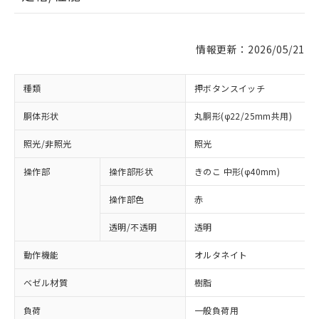
情報更新：2026/05/21
種類
押ボタンスイッチ
胴体形状
丸胴形(φ22/25mm共用)
照光/非照光
照光
操作部
操作部形状
きのこ 中形(φ40mm)
操作部色
赤
透明/不透明
透明
動作機能
オルタネイト
ベゼル材質
樹脂
負荷
一般負荷用