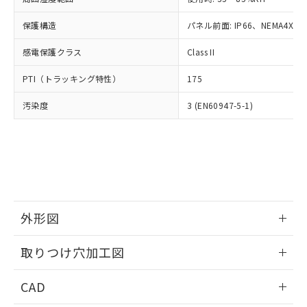
お客様が当ウェブサイト上で当社にご
※3 非含有証明書ダウンロード
登録された部品リストについて、当社
保護構造
パネル前面: IP66、NEMA4X, N
および当社の共同利用者が、当社の製
下記の非含有証明書をダウンロードするこ
品・サービスに関するお客様との取
感電保護クラス
Class II
とができます。
合意する
キャンセル
引・商談に必要な範囲で利用すること
をご了承ください。
PTI（トラッキング特性）
175
EU RoHS指令（10物質）の非含有証明書
※当社の共同利用者とは、
"個人情報
51物質の非含有証明書（当社基準）
の共同利用に関して"
の「1.共同利
汚染度
3 (EN60947-5-1)
※本証明書は発行日時点で非含有を証明す
用者の範囲」に記載されている法人を
るもので、過去に遡って非含有を証明する
指します。
ものではありません。
また、RoHS指令のフタル酸エステル類４
物質の対応では、対応完了までの期間は出
荷製品に未対応品が混在することから備考
欄に対応日を記載しておりました。
既に当社にて対応品への在庫切替を完了
外形図
していることから、特段のことがない限
情報更新：2026/05/21
り、2022年1月12日より割愛しておりま
取りつけ穴加工図
す。
情報更新：2026/05/21
CAD