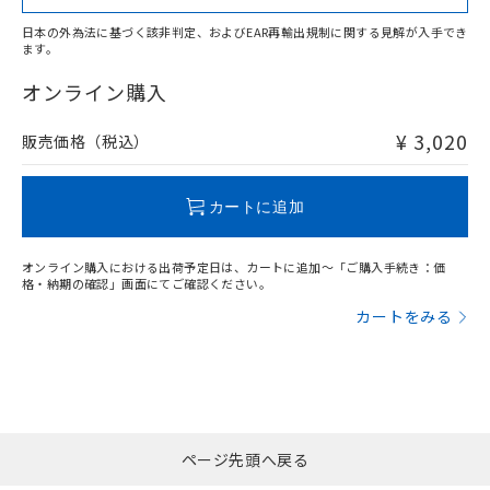
日本の外為法に基づく該非判定、およびEAR再輸出規制に関する見解が入手でき
ます。
"対応済み"や非含有の記載がされた商品であっても、流通
在庫等で未対応品が混在する可能性があります。
オンライン購入
非含有品が必要な際は、弊社営業部門もしくは販売店へお
問い合わせください。
¥ 3,020
販売価格（税込）
この製品のRoHS/REACH対応状況ページへ
カートに追加
オンライン購入における出荷予定日は、カートに追加～「ご購入手続き：価
格・納期の確認」画面にてご確認ください。
カートをみる
ページ先頭へ戻る