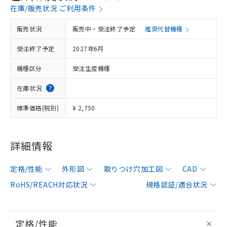
在庫/販売状況 ご利用条件
販売状況
販売中・受注終了予定
推奨代替機種
受注終了予定
2027年6月
機種区分
受注生産機種
在庫状況
標準価格(税別)
¥ 2,750
詳細情報
定格/性能
外形図
取りつけ穴加工図
CAD
RoHS/REACH対応状況
規格認証/適合状況
定格/性能