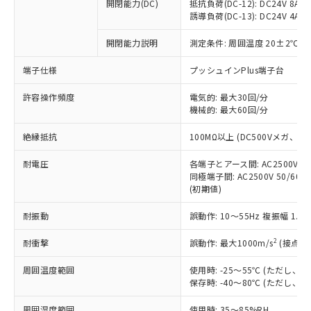
基準値を超えていることを示します。
いたものが、含有品と判明した場合などや
開閉能力(DC)
抵抗負荷(DC-12): DC24V 8A/DC
当社は、これら貴社製品のうち、外国
ことをご了承ください。
「－」：未確認です。当社販売部門へお問
誘導負荷(DC-13): DC24V 4A/DC
むを得ず変更することがあります。
為替および外国貿易法に定める商品
在庫状況および標準価格照会結果は、
い合わせください。
（以下｢規制貨物等」という）を輸出
記載している更新日時点での社内デー
開閉能力説明
測定条件: 周囲温度 20±2℃、
*EU RoHS指令（10物質）：
または国外への提供する場合は、日本
記
タに基づき作成されるものであり、閲
説明
鉛(Pb) 1000ppm以下、 水銀(Hg) 1000ppm以下、 カド
*中国RoHS10物質の基準値 (GB/T26572)：
国政府の輸出許可(または役務取引許
号
覧された時点での実際の在庫および標
ミウム(Cd) 100ppm以下、
Pb(鉛) :1000ppm、 Hg(水銀) : 1000ppm、 Cd(カドミウ
端子仕様
プッシュインPlus端子台
可)を取得するなどの必要な手続きを
六価クロム(Cr(Ⅵ)) 1000ppm以下、ポリ臭化ビフェニル
ム) : 100ppm、
準価格とは異なる場合があることをご
類(PBB) 1000ppm以下、ポリ臭化ジフェニルエーテル類
Cr(Ⅵ)(六価クロム) : 1000ppm、 PBBs(ポリ臭化ビフェ
とります。
了承ください。
許容操作頻度
電気的: 最大30回/分
(PBDE) 1000ppm以下、フタル酸ビス(2-エチルヘキシ
○
一定数以上の在庫あり
ニル類) : 1000ppm、 PBDEs(ポリ臭化ジフェニルエーテ
当社は規制貨物を破棄する場合は、完
ル) (DEHP)(別名：DOP) 1000ppm以下、フタル酸ブチ
機械的: 最大60回/分
正式な納期状況および標準価格はお客
ル類) : 1000ppm、
ルベンジル（BBP） 1000ppm以下、フタル酸ジブチル
全に破砕するなど、違法に輸出されな
DBP(フタル酸ジブチル) : 1000ppm、 DIBP(フタル酸ジ
様のお取引先、またはお客様担当のオ
（DBP） 1000ppm以下、フタル酸ジイソブチル
イソブチル) : 1000ppm、 BBP(フタル酸ブチルベンジ
△
一定数には満たないが在庫あり
いよう必要な手段を講じます。
絶縁抵抗
100MΩ以上 (DC500Vメガ、
ムロン制御機器販売店・当社販売員に
(DIBP) 1000ppm以下
ル) : 1000ppm、
当社は貴社製品を、核兵器、ミサイ
但し、RoHS指令で産業用監視および制御機器に対する
DEHP(フタル酸ビス(2-エチルヘキシル)) : 1000ppm
ご相談ください。
適用除外項目は除く。
耐電圧
各端子とアース間: AC2500V 50/
ル、化学兵器、生物兵器またはその他
－
在庫なし(最新の在庫状況につ
オムロン制御機器販売店や当社販売拠
フタル酸エステル類の４物質については閾値を超える意
同極端子間: AC2500V 50/60
武器並びにこれらの製造装置等に一切
いては、お客様のお取引先、ま
図的な使用がないことを確認しています。
点は「
販売ネットワーク
」をご確認
(初期値)
※2 環境保護使用期限
使用いたしません。
たはお客様担当のオムロン制御
ください。
当社は、貴社製品を第三者に販売する
機器販売店・当社販売員にご確
在庫状況および標準価格結果を当社の
耐振動
誤動作: 10～55Hz 複振幅 1.
※2 対応予定月
「ｅ」：有害物質（10物質）のすべてが基
場合は、上記1、2および3の内容を当
認ください)
事前の承諾なく第三者に漏洩または開
準値以下であることを示します。
該第三者に通知します。また当社は、
示しないようお願いします。
2
耐衝撃
誤動作: 最大1000m/s
(接点開
部品在庫の切り替え状況などにより、予定
「10」：通常の使用状況下において有害物
販売先および販売に係わる関係者が違
マイパーツ機能（部品リスト作成サー
空
受注生産機種、また在庫状況の
月が前後することがあります。
質が外部に漏えいし、環境に深刻な影響を
法に輸出するおそれがある場合は、取
周囲温度範囲
使用時: -25～55℃ (ただし
ビス）をご利用いただくには、I-Web
白
情報を公開していない機種
及ぼさない年数を意味します。
り引きをいたしません。
保存時: -40～80℃ (ただし
メンバーズにご登録されている必要が
「－」：未確認です。当社販売部門へお問
あります。
い合わせください。
周囲湿度範囲
使用時: 35～85%RH