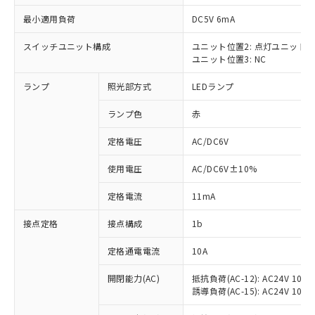
最小適用負荷
DC5V 6mA
スイッチユニット構成
ユニット位置2: 点灯ユニット
ユニット位置3: NC
※1 対応状況
ランプ
照光部方式
LEDランプ
対応済み：EU RoHS指令（10物質）の
非含有に対応した製品が提供可能な商品で
ランプ色
赤
す。
対応予定：EU RoHS指令（10物質）の非含
定格電圧
AC/DC6V
ご利用条件
有に対応した製品に切り替える予定のある
使用電圧
AC/DC6V±10%
商品です。
対応予定なし：EU RoHS指令（10物質）の
以下の条件をお読みいただき、同意のうえ
定格電流
11mA
非含有に非対応の商品で、対応品を出す予
ご利用ください。
定はありません。
接点定格
接点構成
1b
調査・確認中：EU RoHS指令（10物質）の
本サービスは、当社制御機器事業取扱
※1 中国RoHS○×表
非含有の対応状況を調査中または確認中の
商品の当社在庫状況および標準価格
定格通電電流
10A
商品です。
(税抜)を提供させていただくもので
「○」：最大均質材料含有率が中国RoHSの
非該当品：ライセンス料など無形物で、有
開閉能力(AC)
抵抗負荷(AC-12): AC24V 10A/A
す。
基準値以下であることを示します。
害物質有無と関係のない商品です。
誘導負荷(AC-15): AC24V 10A/AC
当社制御機器事業取扱商品の中には、
「×」：最大均質材料含有率が中国RoHSの
仕入先様の事情により、非含有部品として
本サービスの対象外となる商品もある