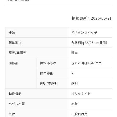
情報更新：2026/05/21
種類
押ボタンスイッチ
胴体形状
丸胴形(φ22/25mm共用)
照光/非照光
照光
操作部
操作部形状
きのこ 中形(φ40mm)
操作部色
赤
透明/不透明
透明
動作機能
オルタネイト
ベゼル材質
樹脂
負荷
一般負荷用