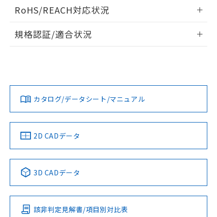
ログイン/会員登録いただくと、CADデータをダウンロー
RoHS/REACH対応状況
ドすることができます。
情報更新：2026/7/29
規格認証/適合状況
ログイン/会員登録
EU RoHS
注意事項・凡例
A22NL-BMA-TRA-P002-RAについての規格認証/適合状況に
ついては、「カスタマーサポートセンタ お客様相談室」また
は貴社担当オムロン営業員または販売店にお問い合わせくだ
対応状況
対応予定月
※1
※2
さい。
ダウンロードデータをご利用いただく前に、以下を必ずお読
みください。
カタログ/データシート/マニュアル
対応済み
ソフトウェアの使用条件
お問い合わせ
中国 RoHS
注意事項・凡例
2D CADデータ
中国 RoHS表
※1 ※2
3D CADデータ
Pb
Hg
Cd
Cr(VI)
該非判定見解書/項目別対比表
X
O
O
O