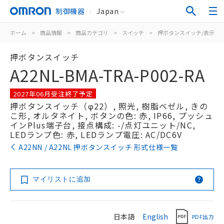
制御機器
Japan
ホーム
>
商品情報
>
商品カテゴリ
>
スイッチ
>
押ボタンスイッチ/表示灯
押ボタンスイッチ
A22NL-BMA-TRA-P002-RA
2027年06月受注終了予定
押ボタンスイッチ（φ22）, 照光, 樹脂ベゼル, きの
こ形, オルタネイト, ボタンの色: 赤, IP66, プッシュ
インPlus端子台, 接点構成: -/点灯ユニット/NC,
LEDランプ色: 赤, LEDランプ電圧: AC/DC6V
A22NN / A22NL 押ボタンスイッチ 形式仕様一覧
マイリストに追加
日本語
English
PDF出力