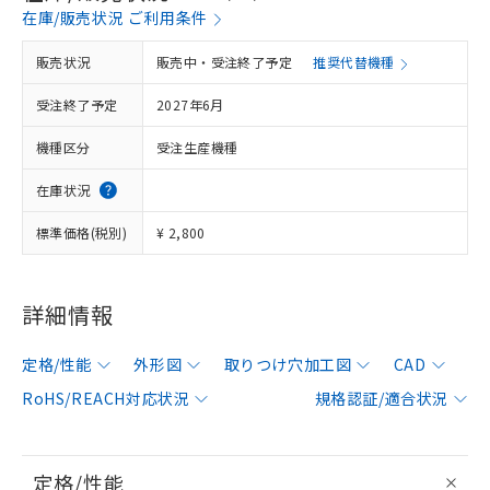
在庫/販売状況 ご利用条件
販売状況
販売中・受注終了予定
推奨代替機種
受注終了予定
2027年6月
機種区分
受注生産機種
在庫状況
標準価格(税別)
¥ 2,800
詳細情報
定格/性能
外形図
取りつけ穴加工図
CAD
RoHS/REACH対応状況
規格認証/適合状況
定格/性能