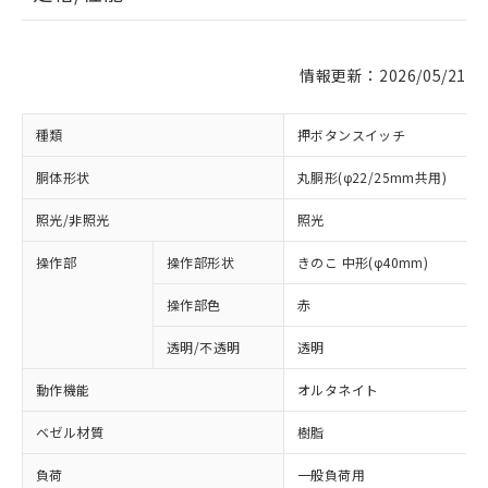
情報更新：2026/05/21
種類
押ボタンスイッチ
胴体形状
丸胴形(φ22/25mm共用)
照光/非照光
照光
操作部
操作部形状
きのこ 中形(φ40mm)
操作部色
赤
透明/不透明
透明
動作機能
オルタネイト
ベゼル材質
樹脂
負荷
一般負荷用