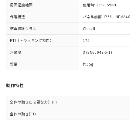
準値以下であることを示します。
該第三者に通知します。また当社は、
示しないようお願いします。
周囲湿度範囲
使用時: 35～85%RH
部品在庫の切り替え状況などにより、予定
「10」：通常の使用状況下において有害物
販売先および販売に係わる関係者が違
マイパーツ機能（部品リスト作成サー
空
受注生産機種、また在庫状況の
月が前後することがあります。
質が外部に漏えいし、環境に深刻な影響を
法に輸出するおそれがある場合は、取
ビス）をご利用いただくには、I-Web
保護構造
パネル前面: IP66、NEMA4X, N
白
情報を公開していない機種
及ぼさない年数を意味します。
り引きをいたしません。
メンバーズにご登録されている必要が
「－」：未確認です。当社販売部門へお問
感電保護クラス
Class II
あります。
い合わせください。
お客様が当ウェブサイト上で当社にご
※3 非含有証明書ダウンロード
PTI（トラッキング特性）
175
登録された部品リストについて、当社
および当社の共同利用者が、当社の製
下記の非含有証明書をダウンロードするこ
汚染度
3 (EN60947-5-1)
品・サービスに関するお客様との取
とができます。
合意する
キャンセル
引・商談に必要な範囲で利用すること
質量
約65g
をご了承ください。
EU RoHS指令（10物質）の非含有証明書
※当社の共同利用者とは、
"個人情報
51物質の非含有証明書（当社基準）
の共同利用に関して"
の「1.共同利
※本証明書は発行日時点で非含有を証明す
動作特性
用者の範囲」に記載されている法人を
るもので、過去に遡って非含有を証明する
指します。
ものではありません。
全体の動きに必要な力(TTF)
また、RoHS指令のフタル酸エステル類４
物質の対応では、対応完了までの期間は出
全体の動き(TT)
荷製品に未対応品が混在することから備考
欄に対応日を記載しておりました。
既に当社にて対応品への在庫切替を完了
していることから、特段のことがない限