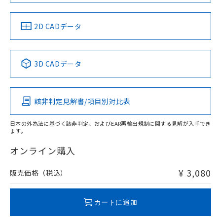
LR型式承認
DNV型式承認
BV型式承認
KR型式承
（イギリス
（ノルウェー
（フランス
（韓国
船舶規格）
船舶規格）
船舶規格）
船舶規格
中国 RoHS
注意事項・凡例
2D CADデータ
No
No
No
No
中国 RoHS表
※1 ※2
3D CADデータ
この製品の規格認証/適合状況ページへ
Pb
Hg
Cd
Cr(VI)
その他の認証はこちらのページからご検索ください
該非判定見解書/項目別対比表
X
O
O
O
日本の外為法に基づく該非判定、およびEAR再輸出規制に関する見解が入手でき
ます。
"対応済み"や非含有の記載がされた商品であっても、流通
在庫等で未対応品が混在する可能性があります。
オンライン購入
非含有品が必要な際は、弊社営業部門もしくは販売店へお
問い合わせください。
¥ 3,080
販売価格（税込）
この製品のRoHS/REACH対応状況ページへ
カートに追加