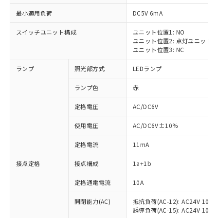
最小適用負荷
DC5V 6mA
スイッチユニット構成
ユニット位置1: NO
ユニット位置2: 点灯ユニット
ユニット位置3: NC
ランプ
照光部方式
LEDランプ
ランプ色
赤
※1 対応状況
定格電圧
AC/DC6V
対応済み：EU RoHS指令（10物質）の
使用電圧
AC/DC6V±10%
非含有に対応した製品が提供可能な商品で
す。
定格電流
11mA
対応予定：EU RoHS指令（10物質）の非含
ご利用条件
有に対応した製品に切り替える予定のある
接点定格
接点構成
1a+1b
商品です。
対応予定なし：EU RoHS指令（10物質）の
定格通電電流
10A
以下の条件をお読みいただき、同意のうえ
非含有に非対応の商品で、対応品を出す予
ご利用ください。
定はありません。
開閉能力(AC)
抵抗負荷(AC-12): AC24V 10A/A
誘導負荷(AC-15): AC24V 10A/AC
調査・確認中：EU RoHS指令（10物質）の
本サービスは、当社制御機器事業取扱