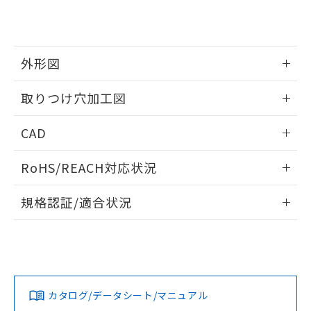
り、2022年1月12日より割愛しておりま
す。
外形図
情報更新：2026/05/21
取りつけ穴加工図
情報更新：2026/05/21
CAD
ログイン/会員登録いただくと、CADデータをダウンロー
RoHS/REACH対応状況
ドすることができます。
情報更新：2026/7/29
規格認証/適合状況
ログイン/会員登録
EU RoHS
注意事項・凡例
UL認証
CSA認証
CEマーキング
Yes
Yes
Yes
対応状況
対応予定月
※1
※2
ダウンロードデータをご利用いただく前に、以下を必ずお読
みください。
カタログ/データシート/マニュアル
対応済み
ソフトウェアの使用条件