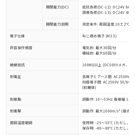
※1 中国RoHS○×表
非含有の対応状況を調査中または確認中の
商品の当社在庫状況および標準価格
開閉能力(DC)
抵抗負荷(DC-12): DC24V 8A/DC
商品です。
(税抜)を提供させていただくもので
誘導負荷(DC-13): DC24V 4A/DC
「○」：最大均質材料含有率が中国RoHSの
非該当品：ライセンス料など無形物で、有
す。
基準値以下であることを示します。
害物質有無と関係のない商品です。
開閉能力説明
測定条件: 周囲温度 20±2℃、
当社制御機器事業取扱商品の中には、
「×」：最大均質材料含有率が中国RoHSの
仕入先様の事情により、非含有部品として
本サービスの対象外となる商品もある
基準値を超えていることを示します。
いたものが、含有品と判明した場合などや
当社は、これら貴社製品のうち、外国
端子仕様
ねじ締め端子 (M3.5)
ことをご了承ください。
「－」：未確認です。当社販売部門へお問
むを得ず変更することがあります。
為替および外国貿易法に定める商品
在庫状況および標準価格照会結果は、
い合わせください。
許容操作頻度
電気的: 最大30回/分
（以下｢規制貨物等」という）を輸出
記載している更新日時点での社内デー
機械的: 最大60回/分
*EU RoHS指令（10物質）：
または国外への提供する場合は、日本
記
タに基づき作成されるものであり、閲
説明
鉛(Pb) 1000ppm以下、 水銀(Hg) 1000ppm以下、 カド
*中国RoHS10物質の基準値 (GB/T26572)：
国政府の輸出許可(または役務取引許
号
覧された時点での実際の在庫および標
ミウム(Cd) 100ppm以下、
Pb(鉛) :1000ppm、 Hg(水銀) : 1000ppm、 Cd(カドミウ
絶縁抵抗
100MΩ以上 (DC500Vメガ、
可)を取得するなどの必要な手続きを
六価クロム(Cr(Ⅵ)) 1000ppm以下、ポリ臭化ビフェニル
ム) : 100ppm、
準価格とは異なる場合があることをご
類(PBB) 1000ppm以下、ポリ臭化ジフェニルエーテル類
Cr(Ⅵ)(六価クロム) : 1000ppm、 PBBs(ポリ臭化ビフェ
とります。
了承ください。
(PBDE) 1000ppm以下、フタル酸ビス(2-エチルヘキシ
耐電圧
各端子とアース間: AC2500V 50/
○
一定数以上の在庫あり
ニル類) : 1000ppm、 PBDEs(ポリ臭化ジフェニルエーテ
当社は規制貨物を破棄する場合は、完
ル) (DEHP)(別名：DOP) 1000ppm以下、フタル酸ブチ
正式な納期状況および標準価格はお客
ル類) : 1000ppm、
同極端子間: AC2500V 50/60
ルベンジル（BBP） 1000ppm以下、フタル酸ジブチル
全に破砕するなど、違法に輸出されな
DBP(フタル酸ジブチル) : 1000ppm、 DIBP(フタル酸ジ
(初期値)
様のお取引先、またはお客様担当のオ
（DBP） 1000ppm以下、フタル酸ジイソブチル
イソブチル) : 1000ppm、 BBP(フタル酸ブチルベンジ
△
一定数には満たないが在庫あり
いよう必要な手段を講じます。
ムロン制御機器販売店・当社販売員に
(DIBP) 1000ppm以下
ル) : 1000ppm、
当社は貴社製品を、核兵器、ミサイ
但し、RoHS指令で産業用監視および制御機器に対する
耐振動
誤動作: 10～55Hz 複振幅 1.
DEHP(フタル酸ビス(2-エチルヘキシル)) : 1000ppm
ご相談ください。
適用除外項目は除く。
ル、化学兵器、生物兵器またはその他
－
在庫なし(最新の在庫状況につ
オムロン制御機器販売店や当社販売拠
フタル酸エステル類の４物質については閾値を超える意
2
耐衝撃
誤動作: 最大1000m/s
(接点開
武器並びにこれらの製造装置等に一切
いては、お客様のお取引先、ま
図的な使用がないことを確認しています。
点は「
販売ネットワーク
」をご確認
※2 環境保護使用期限
使用いたしません。
たはお客様担当のオムロン制御
ください。
周囲温度範囲
使用時: -25～55℃ (ただし
当社は、貴社製品を第三者に販売する
機器販売店・当社販売員にご確
在庫状況および標準価格結果を当社の
保存時: -40～80℃ (ただし
※2 対応予定月
「ｅ」：有害物質（10物質）のすべてが基
場合は、上記1、2および3の内容を当
認ください)
事前の承諾なく第三者に漏洩または開