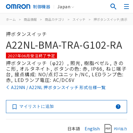
制御機器
Japan
ホーム
>
商品情報
>
商品カテゴリ
>
スイッチ
>
押ボタンスイッチ/表示灯
押ボタンスイッチ
A22NL-BMA-TRA-G102-RA
2027年06月受注終了予定
押ボタンスイッチ（φ22）, 照光, 樹脂ベゼル, きの
こ形, オルタネイト, ボタンの色: 赤, IP66, ねじ端子
台, 接点構成: NO/点灯ユニット/NC, LEDランプ色:
赤, LEDランプ電圧: AC/DC6V
A22NN / A22NL 押ボタンスイッチ 形式仕様一覧
マイリストに追加
日本語
English
PDF出力