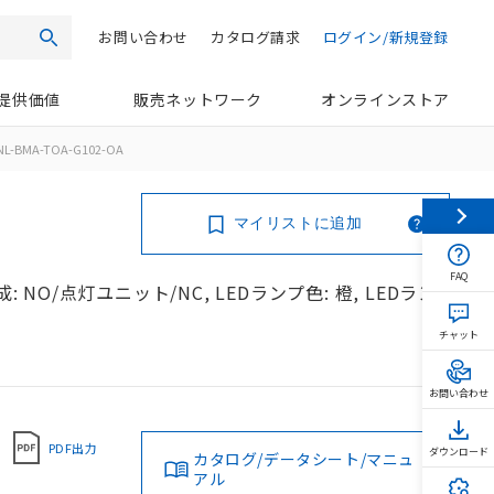
お問い合わせ
カタログ請求
ログイン/新規登録
検索
提供価値
販売ネットワーク
オンラインストア
NL-BMA-TOA-G102-OA
マイリストに追加
FAQ
 NO/点灯ユニット/NC, LEDランプ色: 橙, LEDラン
チャット
お問い合わせ
PDF出力
ダウンロード
カタログ/データシート/マニュ
アル