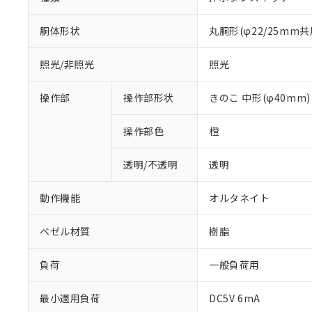
胴体形状
丸胴形(φ22/25mm共
照光/非照光
照光
操作部
操作部形状
きのこ 中形(φ40mm)
操作部色
橙
透明/不透明
透明
動作機能
オルタネイト
ベゼル材質
樹脂
負荷
一般負荷用
最小適用負荷
DC5V 6mA