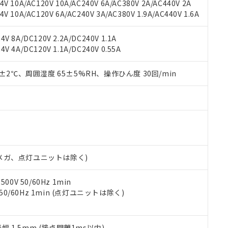
V 10A/AC120V 10A/AC240V 6A/AC380V 2A/AC440V 2A
機器販売店や当社販売拠点は「
販売ネットワーク
」をご確認くだ
販売先および販売に係わる関係者が違法に輸出するおそれがある場
用期限
 10A/AC120V 6A/AC240V 3A/AC380V 1.9A/AC440V 1.6A
び標準価格結果を当社の事前の承諾なく第三者に漏洩または開示し
え状況などにより、予定月が前後することがあります。
(最新の在庫状況については、お客様のお取引先、またはお客様担当
（10物質）のすべてが基準値以下であることを示します。
店・当社販売員にご確認ください)
V 8A/DC120V 2.2A/DC240V 1.1A
能（部品リスト作成サービス）をご利用いただくには、I-Webメン
使用状況下において有害物質が外部に漏えいし、環境に深刻な影響を
V 4A/DC120V 1.1A/DC240V 0.55A
あります。
機種、また在庫状況の情報を公開していない機種
ェブサイト上で当社にご登録された部品リストについて、当社およ
書ダウンロード
す。当社販売部門へお問い合わせください。
品・サービスに関するお客様との取引・商談に必要な範囲で利用す
0±2℃、周囲湿度 65±5%RH、操作ひん度 30回/min
合意する
キャンセル
書をダウンロードすることができます。
利用者とは、
"個人情報の共同利用に関して"
の「1.共同利用者の
します。
10物質）の非含有証明書
明書（当社基準）
日時点で非含有を証明するもので、過去に遡って非含有を証明するも
令のフタル酸エステル類４物質の対応では、対応完了までの期間は出
備考欄に対応日を記載しておりました。
00Vメガ、点灯ユニットは除く)
品への在庫切替を完了していることから、特段のことがない限り、20
す。
0V 50/60Hz 1min
 50/60Hz 1min (点灯ユニットは除く)
振幅 1.5mm (接点開離1ms以内)