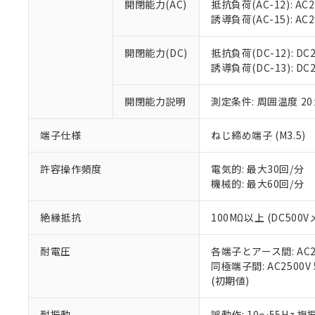
開閉能力(AC)
抵抗負荷(AC-12): AC24
オムロン制御
また当社は、
※2 環境保護使
誘導負荷(AC-15): AC24V
在庫状況およ
部品在庫の切り替
たしません。
－
在庫なし
す。
「ｅ」：有害物質
機器販売
開閉能力(DC)
抵抗負荷(DC-12): DC24
マイパーツ機
「10」：通常の
誘導負荷(DC-13): DC24
ている必要が
味します。
空
受注生産
お客様が当ウ
※3 非含有証明
「－」：未確認で
白
が、当社の製
開閉能力説明
測定条件: 周囲温度 2
さい。
下記の非含有証明
※当社の共同
端子仕様
ねじ締め端子 (M3.5)
いる法人を指
EU RoHS指令（
51物質の非含有証
許容操作頻度
電気的: 最大30回/分
※本証明書は発行
機械的: 最大60回/分
また、RoHS指
混在することから
絶縁抵抗
100MΩ以上 (DC5
既に当社にて対応
り割愛しておりま
耐電圧
各端子とアース間: AC250
同極端子間: AC2500V
(初期値)
耐振動
誤動作: 10～55Hz 複