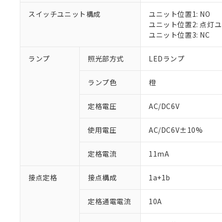
スイッチユニット構成
ユニット位置1: NO
ユニット位置2: 点灯
ユニット位置3: NC
※1 対応状況
ランプ
照光部方式
LEDランプ
対応済み：EU
対応予定：EU R
ランプ色
橙
対応予定なし：EU
調査・確認中：EU
ご利用条件
定格電圧
AC/DC6V
非該当品：ライセ
※1 中国RoHS
仕入先様の事情に
があります。
以下の条件をお読
使用電圧
AC/DC6V±10%
「○」：最大均質
「×」：最大均質
本サービスは
当社は、これ
*EU RoHS指令（10物
定格電流
11mA
「－」：未確認で
鉛(Pb) 1000ppm以下、
くものです。
う）を輸出ま
記
説明
六価クロム(Cr(Ⅵ)) 1
当社制御機器
などの必要な
フタル酸ビス(2-エチルヘ
号
*中国RoHS10物質の基準値 
接点定格
接点構成
1a+1b
ル（DBP） 1000ppm
在庫状況およ
当社は規制貨
Pb(鉛) :1000ppm、 Hg
但し、RoHS指令で産
のであり、閲
ます。
Cr(Ⅵ)(六価クロム) : 
フタル酸エステル類の４
○
一定数以
DBP(フタル酸ジブチル) :
い。
当社は貴社製
定格通電電流
10A
DEHP(フタル酸ビス(2-エ
正式な納期状
置等に一切使
当社販売員に
※2 対応予定月
△
一定数に
当社は、貴社