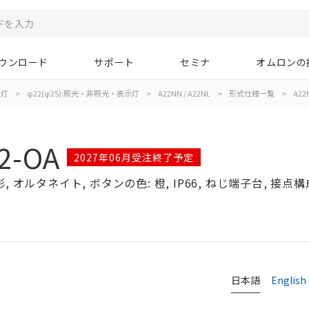
ウンロード
サポート
セミナ
オムロンの
示灯
>
φ22(φ25):照光・非照光・表示灯
>
A22NN / A22NL
>
形式仕様一覧
>
A22
2-OA
2027年06月受注終了予定
オルタネイト, ボタンの色: 橙, IP66, ねじ端子台, 接点構成:
日本語
English