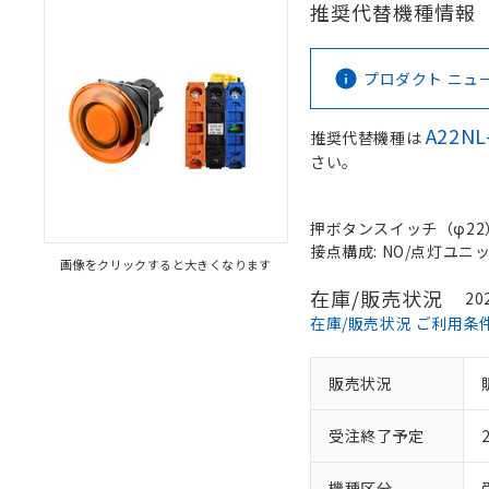
推奨代替機種情報
プロダクト ニュース 
A22NL
推奨代替機種は
さい。
押ボタンスイッチ（φ22）,
接点構成: NO/点灯ユニット
画像をクリックすると大きくなります
在庫/販売状況
20
在庫/販売状況 ご利用条
販売状況
受注終了予定
機種区分