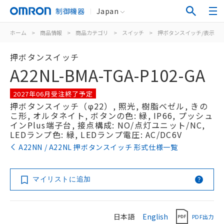
制御機器
Japan
ホーム
>
商品情報
>
商品カテゴリ
>
スイッチ
>
押ボタンスイッチ/表示灯
押ボタンスイッチ
A22NL-BMA-TGA-P102-GA
2027年06月受注終了予定
押ボタンスイッチ（φ22）, 照光, 樹脂ベゼル, きの
こ形, オルタネイト, ボタンの色: 緑, IP66, プッシュ
インPlus端子台, 接点構成: NO/点灯ユニット/NC,
LEDランプ色: 緑, LEDランプ電圧: AC/DC6V
A22NN / A22NL 押ボタンスイッチ 形式仕様一覧
マイリストに追加
日本語
English
PDF出力