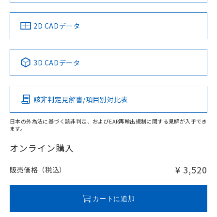
中国 RoHS
注意事項・凡例
2D CADデータ
中国 RoHS表
※1 ※2
3D CADデータ
Pb
Hg
Cd
Cr(VI)
該非判定見解書/項目別対比表
X
O
O
O
日本の外為法に基づく該非判定、およびEAR再輸出規制に関する見解が入手でき
ます。
"対応済み"や非含有の記載がされた商品であっても、流通
在庫等で未対応品が混在する可能性があります。
オンライン購入
非含有品が必要な際は、弊社営業部門もしくは販売店へお
問い合わせください。
¥ 3,520
販売価格（税込）
この製品のRoHS/REACH対応状況ページへ
カートに追加