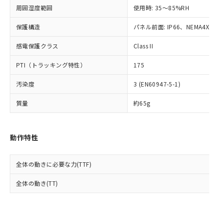
準値以下であることを示します。
該第三者に通知します。また当社は、
示しないようお願いします。
周囲湿度範囲
使用時: 35～85%RH
部品在庫の切り替え状況などにより、予定
「10」：通常の使用状況下において有害物
販売先および販売に係わる関係者が違
マイパーツ機能（部品リスト作成サー
空
受注生産機種、また在庫状況の
月が前後することがあります。
質が外部に漏えいし、環境に深刻な影響を
法に輸出するおそれがある場合は、取
ビス）をご利用いただくには、I-Web
保護構造
パネル前面: IP66、NEMA4X, N
白
情報を公開していない機種
及ぼさない年数を意味します。
り引きをいたしません。
メンバーズにご登録されている必要が
「－」：未確認です。当社販売部門へお問
感電保護クラス
Class II
あります。
い合わせください。
お客様が当ウェブサイト上で当社にご
※3 非含有証明書ダウンロード
PTI（トラッキング特性）
175
登録された部品リストについて、当社
および当社の共同利用者が、当社の製
下記の非含有証明書をダウンロードするこ
汚染度
3 (EN60947-5-1)
品・サービスに関するお客様との取
とができます。
合意する
キャンセル
引・商談に必要な範囲で利用すること
質量
約65g
をご了承ください。
EU RoHS指令（10物質）の非含有証明書
※当社の共同利用者とは、
"個人情報
51物質の非含有証明書（当社基準）
の共同利用に関して"
の「1.共同利
※本証明書は発行日時点で非含有を証明す
動作特性
用者の範囲」に記載されている法人を
るもので、過去に遡って非含有を証明する
指します。
ものではありません。
全体の動きに必要な力(TTF)
また、RoHS指令のフタル酸エステル類４
物質の対応では、対応完了までの期間は出
全体の動き(TT)
荷製品に未対応品が混在することから備考
欄に対応日を記載しておりました。
既に当社にて対応品への在庫切替を完了
していることから、特段のことがない限