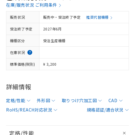
在庫/販売状況 ご利用条件
販売状況
販売中・受注終了予定
推奨代替機種
受注終了予定
2027年6月
機種区分
受注生産機種
在庫状況
標準価格(税別)
¥ 3,200
詳細情報
定格/性能
外形図
取りつけ穴加工図
CAD
RoHS/REACH対応状況
規格認証/適合状況
定格/性能