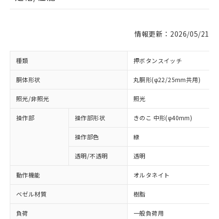
情報更新：2026/05/21
種類
押ボタンスイッチ
胴体形状
丸胴形(φ22/25mm共用)
照光/非照光
照光
操作部
操作部形状
きのこ 中形(φ40mm)
操作部色
緑
透明/不透明
透明
動作機能
オルタネイト
ベゼル材質
樹脂
負荷
一般負荷用