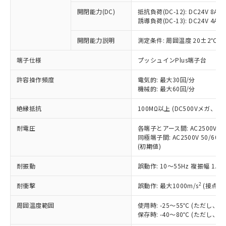
※1 中国RoHS○×表
非含有の対応状況を調査中または確認中の
商品の当社在庫状況および標準価格
開閉能力(DC)
抵抗負荷(DC-12): DC24V 8A/DC
商品です。
(税抜)を提供させていただくもので
誘導負荷(DC-13): DC24V 4A/DC
「○」：最大均質材料含有率が中国RoHSの
非該当品：ライセンス料など無形物で、有
す。
基準値以下であることを示します。
害物質有無と関係のない商品です。
開閉能力説明
測定条件: 周囲温度 20±2℃、
当社制御機器事業取扱商品の中には、
「×」：最大均質材料含有率が中国RoHSの
仕入先様の事情により、非含有部品として
本サービスの対象外となる商品もある
基準値を超えていることを示します。
いたものが、含有品と判明した場合などや
当社は、これら貴社製品のうち、外国
端子仕様
プッシュインPlus端子台
ことをご了承ください。
「－」：未確認です。当社販売部門へお問
むを得ず変更することがあります。
為替および外国貿易法に定める商品
在庫状況および標準価格照会結果は、
い合わせください。
許容操作頻度
電気的: 最大30回/分
（以下｢規制貨物等」という）を輸出
記載している更新日時点での社内デー
機械的: 最大60回/分
*EU RoHS指令（10物質）：
または国外への提供する場合は、日本
記
タに基づき作成されるものであり、閲
説明
鉛(Pb) 1000ppm以下、 水銀(Hg) 1000ppm以下、 カド
*中国RoHS10物質の基準値 (GB/T26572)：
国政府の輸出許可(または役務取引許
号
覧された時点での実際の在庫および標
ミウム(Cd) 100ppm以下、
Pb(鉛) :1000ppm、 Hg(水銀) : 1000ppm、 Cd(カドミウ
絶縁抵抗
100MΩ以上 (DC500Vメガ、
可)を取得するなどの必要な手続きを
六価クロム(Cr(Ⅵ)) 1000ppm以下、ポリ臭化ビフェニル
ム) : 100ppm、
準価格とは異なる場合があることをご
類(PBB) 1000ppm以下、ポリ臭化ジフェニルエーテル類
Cr(Ⅵ)(六価クロム) : 1000ppm、 PBBs(ポリ臭化ビフェ
とります。
了承ください。
(PBDE) 1000ppm以下、フタル酸ビス(2-エチルヘキシ
耐電圧
各端子とアース間: AC2500V 50/
○
一定数以上の在庫あり
ニル類) : 1000ppm、 PBDEs(ポリ臭化ジフェニルエーテ
当社は規制貨物を破棄する場合は、完
ル) (DEHP)(別名：DOP) 1000ppm以下、フタル酸ブチ
正式な納期状況および標準価格はお客
ル類) : 1000ppm、
同極端子間: AC2500V 50/60
ルベンジル（BBP） 1000ppm以下、フタル酸ジブチル
全に破砕するなど、違法に輸出されな
DBP(フタル酸ジブチル) : 1000ppm、 DIBP(フタル酸ジ
(初期値)
様のお取引先、またはお客様担当のオ
（DBP） 1000ppm以下、フタル酸ジイソブチル
イソブチル) : 1000ppm、 BBP(フタル酸ブチルベンジ
△
一定数には満たないが在庫あり
いよう必要な手段を講じます。
ムロン制御機器販売店・当社販売員に
(DIBP) 1000ppm以下
ル) : 1000ppm、
当社は貴社製品を、核兵器、ミサイ
但し、RoHS指令で産業用監視および制御機器に対する
耐振動
誤動作: 10～55Hz 複振幅 1.
DEHP(フタル酸ビス(2-エチルヘキシル)) : 1000ppm
ご相談ください。
適用除外項目は除く。
ル、化学兵器、生物兵器またはその他
－
在庫なし(最新の在庫状況につ
オムロン制御機器販売店や当社販売拠
フタル酸エステル類の４物質については閾値を超える意
2
耐衝撃
誤動作: 最大1000m/s
(接点開
武器並びにこれらの製造装置等に一切
いては、お客様のお取引先、ま
図的な使用がないことを確認しています。
点は「
販売ネットワーク
」をご確認
※2 環境保護使用期限
使用いたしません。
たはお客様担当のオムロン制御
ください。
周囲温度範囲
使用時: -25～55℃ (ただし
当社は、貴社製品を第三者に販売する
機器販売店・当社販売員にご確
在庫状況および標準価格結果を当社の
保存時: -40～80℃ (ただし
※2 対応予定月
「ｅ」：有害物質（10物質）のすべてが基
場合は、上記1、2および3の内容を当
認ください)
事前の承諾なく第三者に漏洩または開