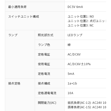
最小適用負荷
DC5V 6mA
スイッチユニット構成
ユニット位置1: NO
ユニット位置2: 点灯ユニット
ユニット位置3: NC
ランプ
照光部方式
LEDランプ
ランプ色
緑
※1 対応状況
定格電圧
AC/DC6V
対応済み：EU RoHS指令（10物質）の
使用電圧
AC/DC6V±10%
非含有に対応した製品が提供可能な商品で
す。
定格電流
5mA
対応予定：EU RoHS指令（10物質）の非含
ご利用条件
有に対応した製品に切り替える予定のある
接点定格
接点構成
1a+1b
商品です。
対応予定なし：EU RoHS指令（10物質）の
定格通電電流
10A
以下の条件をお読みいただき、同意のうえ
非含有に非対応の商品で、対応品を出す予
ご利用ください。
定はありません。
開閉能力(AC)
抵抗負荷(AC-12): AC24V 10A/A
誘導負荷(AC-15): AC24V 10A/AC
調査・確認中：EU RoHS指令（10物質）の
本サービスは、当社制御機器事業取扱