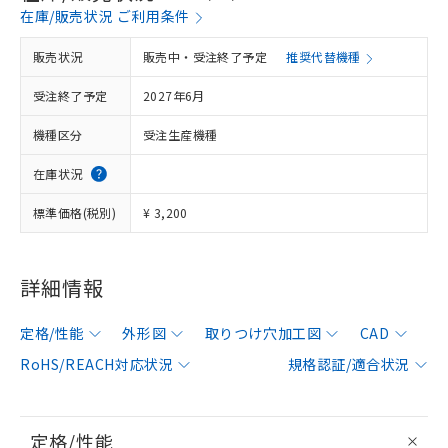
在庫/販売状況 ご利用条件
販売状況
販売中・受注終了予定
推奨代替機種
受注終了予定
2027年6月
機種区分
受注生産機種
在庫状況
標準価格(税別)
¥ 3,200
詳細情報
定格/性能
外形図
取りつけ穴加工図
CAD
RoHS/REACH対応状況
規格認証/適合状況
定格/性能