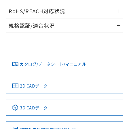
ログイン/会員登録いただくと、CADデータをダウンロー
RoHS/REACH対応状況
ドすることができます。
情報更新：2026/7/29
規格認証/適合状況
ログイン/会員登録
EU RoHS
注意事項・凡例
A22NL-BMA-TGA-P101-GAについての規格認証/適合状況に
ついては、「カスタマーサポートセンタ お客様相談室」また
は貴社担当オムロン営業員または販売店にお問い合わせくだ
対応状況
対応予定月
※1
※2
さい。
ダウンロードデータをご利用いただく前に、以下を必ずお読
みください。
カタログ/データシート/マニュアル
対応済み
ソフトウェアの使用条件
お問い合わせ
中国 RoHS
注意事項・凡例
2D CADデータ
中国 RoHS表
※1 ※2
3D CADデータ
Pb
Hg
Cd
Cr(VI)