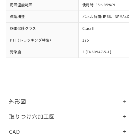
い合わせください。
お客様が当ウェブサイト上で当社にご
周囲湿度範囲
使用時: 35～85%RH
※3 非含有証明書ダウンロード
登録された部品リストについて、当社
保護構造
パネル前面: IP66、NEMA4X, N
および当社の共同利用者が、当社の製
下記の非含有証明書をダウンロードするこ
品・サービスに関するお客様との取
とができます。
感電保護クラス
Class II
合意する
キャンセル
引・商談に必要な範囲で利用すること
をご了承ください。
EU RoHS指令（10物質）の非含有証明書
PTI（トラッキング特性）
175
※当社の共同利用者とは、
"個人情報
51物質の非含有証明書（当社基準）
の共同利用に関して"
の「1.共同利
汚染度
3 (EN60947-5-1)
※本証明書は発行日時点で非含有を証明す
用者の範囲」に記載されている法人を
るもので、過去に遡って非含有を証明する
指します。
ものではありません。
また、RoHS指令のフタル酸エステル類４
物質の対応では、対応完了までの期間は出
荷製品に未対応品が混在することから備考
欄に対応日を記載しておりました。
既に当社にて対応品への在庫切替を完了
外形図
していることから、特段のことがない限
り、2022年1月12日より割愛しておりま
情報更新：2026/05/21
取りつけ穴加工図
す。
情報更新：2026/05/21
CAD