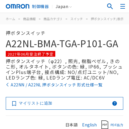
制御機器
Japan
ホーム
>
商品情報
>
商品カテゴリ
>
スイッチ
>
押ボタンスイッチ/表示灯
押ボタンスイッチ
A22NL-BMA-TGA-P101-GA
2027年06月受注終了予定
押ボタンスイッチ（φ22）, 照光, 樹脂ベゼル, きの
こ形, オルタネイト, ボタンの色: 緑, IP66, プッシュ
インPlus端子台, 接点構成: NO/点灯ユニット/NO,
LEDランプ色: 緑, LEDランプ電圧: AC/DC6V
A22NN / A22NL 押ボタンスイッチ 形式仕様一覧
マイリストに追加
日本語
English
PDF出力