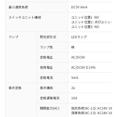
最小適用負荷
DC5V 6mA
スイッチユニット構成
ユニット位置1: NO
ユニット位置2: 点灯ユニット
※1 対応状況
ユニット位置3: NO
ランプ
照光部方式
LEDランプ
対応済み：EU RoHS指令（10物質）の
非含有に対応した製品が提供可能な商品で
ランプ色
緑
す。
対応予定：EU RoHS指令（10物質）の非含
定格電圧
AC/DC6V
ご利用条件
有に対応した製品に切り替える予定のある
商品です。
使用電圧
AC/DC6V±10%
対応予定なし：EU RoHS指令（10物質）の
以下の条件をお読みいただき、同意のうえ
非含有に非対応の商品で、対応品を出す予
定格電流
5mA
ご利用ください。
定はありません。
調査・確認中：EU RoHS指令（10物質）の
接点定格
接点構成
2a
本サービスは、当社制御機器事業取扱
※1 中国RoHS○×表
非含有の対応状況を調査中または確認中の
商品の当社在庫状況および標準価格
定格通電電流
10A
商品です。
(税抜)を提供させていただくもので
「○」：最大均質材料含有率が中国RoHSの
非該当品：ライセンス料など無形物で、有
す。
開閉能力(AC)
抵抗負荷(AC-12): AC24V 10A/A
基準値以下であることを示します。
害物質有無と関係のない商品です。
当社制御機器事業取扱商品の中には、
誘導負荷(AC-15): AC24V 10A/AC
「×」：最大均質材料含有率が中国RoHSの
仕入先様の事情により、非含有部品として