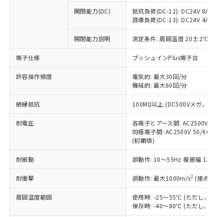
本サービスの対象外となる商品もある
基準値を超えていることを示します。
いたものが、含有品と判明した場合などや
当社は、これら貴社製品のうち、外国
ことをご了承ください。
開閉能力(DC)
抵抗負荷(DC-12): DC24V 8A/DC
「－」：未確認です。当社販売部門へお問
むを得ず変更することがあります。
為替および外国貿易法に定める商品
誘導負荷(DC-13): DC24V 4A/DC
在庫状況および標準価格照会結果は、
い合わせください。
（以下｢規制貨物等」という）を輸出
記載している更新日時点での社内デー
*EU RoHS指令（10物質）：
または国外への提供する場合は、日本
開閉能力説明
測定条件: 周囲温度 20±2℃、
記
タに基づき作成されるものであり、閲
説明
鉛(Pb) 1000ppm以下、 水銀(Hg) 1000ppm以下、 カド
*中国RoHS10物質の基準値 (GB/T26572)：
国政府の輸出許可(または役務取引許
号
覧された時点での実際の在庫および標
ミウム(Cd) 100ppm以下、
Pb(鉛) :1000ppm、 Hg(水銀) : 1000ppm、 Cd(カドミウ
端子仕様
プッシュインPlus端子台
可)を取得するなどの必要な手続きを
六価クロム(Cr(Ⅵ)) 1000ppm以下、ポリ臭化ビフェニル
ム) : 100ppm、
準価格とは異なる場合があることをご
類(PBB) 1000ppm以下、ポリ臭化ジフェニルエーテル類
Cr(Ⅵ)(六価クロム) : 1000ppm、 PBBs(ポリ臭化ビフェ
とります。
了承ください。
(PBDE) 1000ppm以下、フタル酸ビス(2-エチルヘキシ
○
一定数以上の在庫あり
ニル類) : 1000ppm、 PBDEs(ポリ臭化ジフェニルエーテ
許容操作頻度
電気的: 最大30回/分
当社は規制貨物を破棄する場合は、完
ル) (DEHP)(別名：DOP) 1000ppm以下、フタル酸ブチ
正式な納期状況および標準価格はお客
ル類) : 1000ppm、
機械的: 最大60回/分
ルベンジル（BBP） 1000ppm以下、フタル酸ジブチル
全に破砕するなど、違法に輸出されな
DBP(フタル酸ジブチル) : 1000ppm、 DIBP(フタル酸ジ
様のお取引先、またはお客様担当のオ
（DBP） 1000ppm以下、フタル酸ジイソブチル
イソブチル) : 1000ppm、 BBP(フタル酸ブチルベンジ
△
一定数には満たないが在庫あり
いよう必要な手段を講じます。
ムロン制御機器販売店・当社販売員に
(DIBP) 1000ppm以下
ル) : 1000ppm、
絶縁抵抗
100MΩ以上 (DC500Vメガ、
当社は貴社製品を、核兵器、ミサイ
但し、RoHS指令で産業用監視および制御機器に対する
DEHP(フタル酸ビス(2-エチルヘキシル)) : 1000ppm
ご相談ください。
適用除外項目は除く。
ル、化学兵器、生物兵器またはその他
－
在庫なし(最新の在庫状況につ
オムロン制御機器販売店や当社販売拠
耐電圧
各端子とアース間: AC2500V 50/
フタル酸エステル類の４物質については閾値を超える意
武器並びにこれらの製造装置等に一切
いては、お客様のお取引先、ま
図的な使用がないことを確認しています。
同極端子間: AC2500V 50/60
点は「
販売ネットワーク
」をご確認
※2 環境保護使用期限
使用いたしません。
(初期値)
たはお客様担当のオムロン制御
ください。
当社は、貴社製品を第三者に販売する
機器販売店・当社販売員にご確
在庫状況および標準価格結果を当社の
※2 対応予定月
「ｅ」：有害物質（10物質）のすべてが基
耐振動
誤動作: 10～55Hz 複振幅 1.
場合は、上記1、2および3の内容を当
認ください)
事前の承諾なく第三者に漏洩または開
準値以下であることを示します。
該第三者に通知します。また当社は、
示しないようお願いします。
2
耐衝撃
誤動作: 最大1000m/s
(接点開
部品在庫の切り替え状況などにより、予定
「10」：通常の使用状況下において有害物
販売先および販売に係わる関係者が違
マイパーツ機能（部品リスト作成サー
空
受注生産機種、また在庫状況の
月が前後することがあります。
質が外部に漏えいし、環境に深刻な影響を
法に輸出するおそれがある場合は、取
ビス）をご利用いただくには、I-Web
白
情報を公開していない機種
周囲温度範囲
使用時: -25～55℃ (ただし
及ぼさない年数を意味します。
り引きをいたしません。
メンバーズにご登録されている必要が
保存時: -40～80℃ (ただし
「－」：未確認です。当社販売部門へお問
あります。