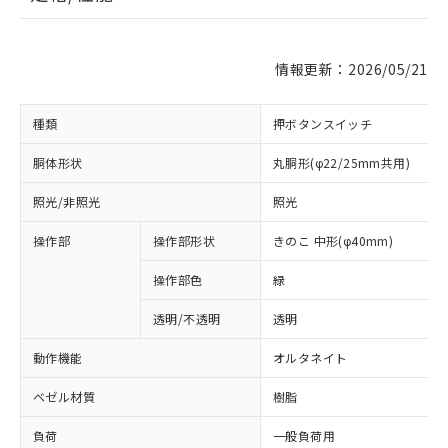
情報更新：2026/05/21
種類
押ボタンスイッチ
胴体形状
丸胴形(φ22/25mm共用)
照光/非照光
照光
操作部
操作部形状
きのこ 中形(φ40mm)
操作部色
緑
透明/不透明
透明
動作機能
オルタネイト
ベゼル材質
樹脂
負荷
一般負荷用