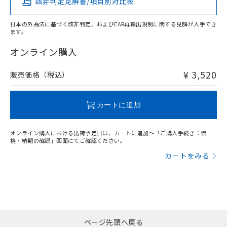
該非判定見解書/項目別対比表
X
O
O
O
日本の外為法に基づく該非判定、およびEAR再輸出規制に関する見解が入手でき
ます。
"対応済み"や非含有の記載がされた商品であっても、流通
在庫等で未対応品が混在する可能性があります。
オンライン購入
非含有品が必要な際は、弊社営業部門もしくは販売店へお
問い合わせください。
¥ 3,520
販売価格（税込）
この製品のRoHS/REACH対応状況ページへ
カートに追加
オンライン購入における出荷予定日は、カートに追加～「ご購入手続き：価
格・納期の確認」画面にてご確認ください。
カートをみる
ページ先頭へ戻る