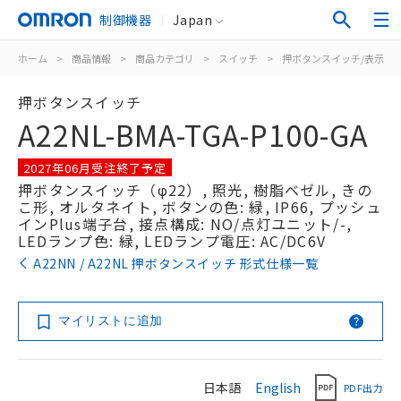
制御機器
Japan
ホーム
>
商品情報
>
商品カテゴリ
>
スイッチ
>
押ボタンスイッチ/表示灯
押ボタンスイッチ
A22NL-BMA-TGA-P100-GA
2027年06月受注終了予定
押ボタンスイッチ（φ22）, 照光, 樹脂ベゼル, きの
こ形, オルタネイト, ボタンの色: 緑, IP66, プッシュ
インPlus端子台, 接点構成: NO/点灯ユニット/-,
LEDランプ色: 緑, LEDランプ電圧: AC/DC6V
A22NN / A22NL 押ボタンスイッチ 形式仕様一覧
マイリストに追加
日本語
English
PDF出力