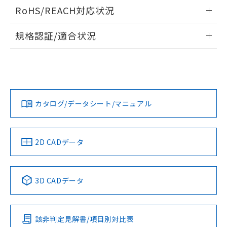
ログイン/会員登録いただくと、CADデータをダウンロー
RoHS/REACH対応状況
ドすることができます。
情報更新：2026/7/29
規格認証/適合状況
ログイン/会員登録
EU RoHS
注意事項・凡例
A22NL-BMA-TGA-P100-GAについての規格認証/適合状況に
ついては、「カスタマーサポートセンタ お客様相談室」また
は貴社担当オムロン営業員または販売店にお問い合わせくだ
対応状況
対応予定月
※1
※2
さい。
ダウンロードデータをご利用いただく前に、以下を必ずお読
みください。
カタログ/データシート/マニュアル
対応済み
ソフトウェアの使用条件
お問い合わせ
中国 RoHS
注意事項・凡例
2D CADデータ
中国 RoHS表
※1 ※2
3D CADデータ
Pb
Hg
Cd
Cr(VI)
該非判定見解書/項目別対比表
X
O
O
O