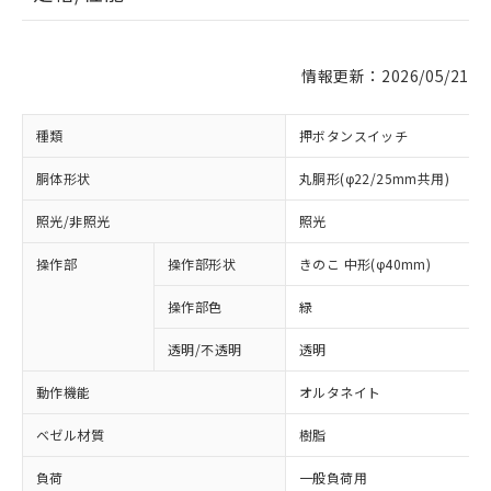
情報更新：2026/05/21
種類
押ボタンスイッチ
胴体形状
丸胴形(φ22/25mm共用)
照光/非照光
照光
操作部
操作部形状
きのこ 中形(φ40mm)
操作部色
緑
透明/不透明
透明
動作機能
オルタネイト
ベゼル材質
樹脂
負荷
一般負荷用