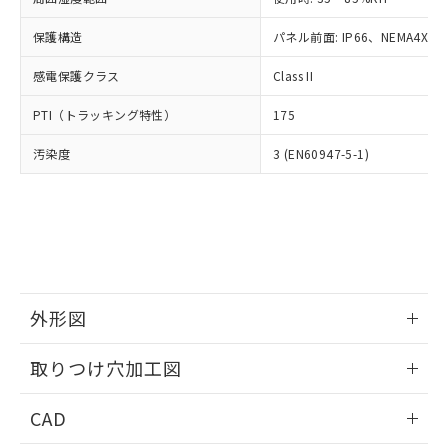
お客様が当ウェブサイト上で当社にご
※3 非含有証明書ダウンロード
登録された部品リストについて、当社
保護構造
パネル前面: IP66、NEMA4X, N
および当社の共同利用者が、当社の製
下記の非含有証明書をダウンロードするこ
品・サービスに関するお客様との取
感電保護クラス
Class II
とができます。
合意する
キャンセル
引・商談に必要な範囲で利用すること
をご了承ください。
PTI（トラッキング特性）
175
EU RoHS指令（10物質）の非含有証明書
※当社の共同利用者とは、
"個人情報
51物質の非含有証明書（当社基準）
の共同利用に関して"
の「1.共同利
汚染度
3 (EN60947-5-1)
※本証明書は発行日時点で非含有を証明す
用者の範囲」に記載されている法人を
るもので、過去に遡って非含有を証明する
指します。
ものではありません。
また、RoHS指令のフタル酸エステル類４
物質の対応では、対応完了までの期間は出
荷製品に未対応品が混在することから備考
欄に対応日を記載しておりました。
既に当社にて対応品への在庫切替を完了
外形図
していることから、特段のことがない限
情報更新：2026/05/21
り、2022年1月12日より割愛しておりま
取りつけ穴加工図
す。
情報更新：2026/05/21
CAD