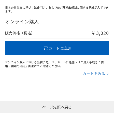
日本の外為法に基づく該非判定、およびEAR再輸出規制に関する見解が入手でき
ます。
"対応済み"や非含有の記載がされた商品であっても、流通
在庫等で未対応品が混在する可能性があります。
オンライン購入
非含有品が必要な際は、弊社営業部門もしくは販売店へお
問い合わせください。
¥ 3,020
販売価格（税込）
この製品のRoHS/REACH対応状況ページへ
カートに追加
オンライン購入における出荷予定日は、カートに追加～「ご購入手続き：価
格・納期の確認」画面にてご確認ください。
カートをみる
ページ先頭へ戻る