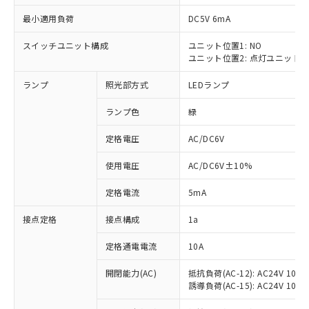
最小適用負荷
DC5V 6mA
スイッチユニット構成
ユニット位置1: NO
ユニット位置2: 点灯ユニット
※1 対応状況
ランプ
照光部方式
LEDランプ
対応済み：EU RoHS指令（10物質）の
非含有に対応した製品が提供可能な商品で
ランプ色
緑
す。
対応予定：EU RoHS指令（10物質）の非含
定格電圧
AC/DC6V
ご利用条件
有に対応した製品に切り替える予定のある
使用電圧
AC/DC6V±10%
商品です。
対応予定なし：EU RoHS指令（10物質）の
以下の条件をお読みいただき、同意のうえ
定格電流
5mA
非含有に非対応の商品で、対応品を出す予
ご利用ください。
定はありません。
接点定格
接点構成
1a
調査・確認中：EU RoHS指令（10物質）の
本サービスは、当社制御機器事業取扱
※1 中国RoHS○×表
非含有の対応状況を調査中または確認中の
商品の当社在庫状況および標準価格
定格通電電流
10A
商品です。
(税抜)を提供させていただくもので
「○」：最大均質材料含有率が中国RoHSの
非該当品：ライセンス料など無形物で、有
開閉能力(AC)
抵抗負荷(AC-12): AC24V 10A/A
す。
基準値以下であることを示します。
害物質有無と関係のない商品です。
誘導負荷(AC-15): AC24V 10A/AC
当社制御機器事業取扱商品の中には、
「×」：最大均質材料含有率が中国RoHSの
仕入先様の事情により、非含有部品として
本サービスの対象外となる商品もある