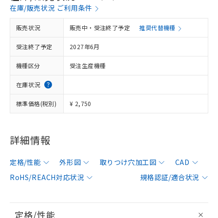
在庫/販売状況 ご利用条件
販売状況
販売中・受注終了予定
推奨代替機種
受注終了予定
2027年6月
機種区分
受注生産機種
在庫状況
標準価格(税別)
¥ 2,750
詳細情報
定格/性能
外形図
取りつけ穴加工図
CAD
RoHS/REACH対応状況
規格認証/適合状況
定格/性能