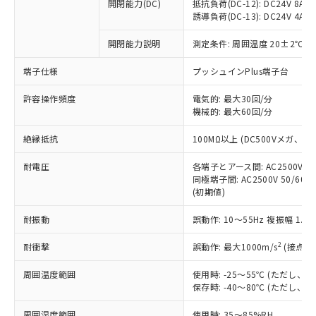
基準値を超えていることを示します。
いたものが、含有品と判明した場合などや
開閉能力(DC)
抵抗負荷(DC-12): DC24V 8A/DC
当社は、これら貴社製品のうち、外国
ことをご了承ください。
「－」：未確認です。当社販売部門へお問
誘導負荷(DC-13): DC24V 4A/DC
むを得ず変更することがあります。
為替および外国貿易法に定める商品
在庫状況および標準価格照会結果は、
い合わせください。
（以下｢規制貨物等」という）を輸出
記載している更新日時点での社内デー
開閉能力説明
測定条件: 周囲温度 20±2℃、
*EU RoHS指令（10物質）：
または国外への提供する場合は、日本
記
タに基づき作成されるものであり、閲
説明
鉛(Pb) 1000ppm以下、 水銀(Hg) 1000ppm以下、 カド
*中国RoHS10物質の基準値 (GB/T26572)：
国政府の輸出許可(または役務取引許
号
覧された時点での実際の在庫および標
ミウム(Cd) 100ppm以下、
Pb(鉛) :1000ppm、 Hg(水銀) : 1000ppm、 Cd(カドミウ
端子仕様
プッシュインPlus端子台
可)を取得するなどの必要な手続きを
六価クロム(Cr(Ⅵ)) 1000ppm以下、ポリ臭化ビフェニル
ム) : 100ppm、
準価格とは異なる場合があることをご
類(PBB) 1000ppm以下、ポリ臭化ジフェニルエーテル類
Cr(Ⅵ)(六価クロム) : 1000ppm、 PBBs(ポリ臭化ビフェ
とります。
了承ください。
許容操作頻度
電気的: 最大30回/分
(PBDE) 1000ppm以下、フタル酸ビス(2-エチルヘキシ
○
一定数以上の在庫あり
ニル類) : 1000ppm、 PBDEs(ポリ臭化ジフェニルエーテ
当社は規制貨物を破棄する場合は、完
ル) (DEHP)(別名：DOP) 1000ppm以下、フタル酸ブチ
機械的: 最大60回/分
正式な納期状況および標準価格はお客
ル類) : 1000ppm、
ルベンジル（BBP） 1000ppm以下、フタル酸ジブチル
全に破砕するなど、違法に輸出されな
DBP(フタル酸ジブチル) : 1000ppm、 DIBP(フタル酸ジ
様のお取引先、またはお客様担当のオ
（DBP） 1000ppm以下、フタル酸ジイソブチル
イソブチル) : 1000ppm、 BBP(フタル酸ブチルベンジ
△
一定数には満たないが在庫あり
いよう必要な手段を講じます。
絶縁抵抗
100MΩ以上 (DC500Vメガ、
ムロン制御機器販売店・当社販売員に
(DIBP) 1000ppm以下
ル) : 1000ppm、
当社は貴社製品を、核兵器、ミサイ
但し、RoHS指令で産業用監視および制御機器に対する
DEHP(フタル酸ビス(2-エチルヘキシル)) : 1000ppm
ご相談ください。
適用除外項目は除く。
耐電圧
各端子とアース間: AC2500V 50/
ル、化学兵器、生物兵器またはその他
－
在庫なし(最新の在庫状況につ
オムロン制御機器販売店や当社販売拠
フタル酸エステル類の４物質については閾値を超える意
同極端子間: AC2500V 50/60
武器並びにこれらの製造装置等に一切
いては、お客様のお取引先、ま
図的な使用がないことを確認しています。
点は「
販売ネットワーク
」をご確認
(初期値)
※2 環境保護使用期限
使用いたしません。
たはお客様担当のオムロン制御
ください。
当社は、貴社製品を第三者に販売する
機器販売店・当社販売員にご確
在庫状況および標準価格結果を当社の
耐振動
誤動作: 10～55Hz 複振幅 1.
※2 対応予定月
「ｅ」：有害物質（10物質）のすべてが基
場合は、上記1、2および3の内容を当
認ください)
事前の承諾なく第三者に漏洩または開
準値以下であることを示します。
該第三者に通知します。また当社は、
示しないようお願いします。
2
耐衝撃
誤動作: 最大1000m/s
(接点開
部品在庫の切り替え状況などにより、予定
「10」：通常の使用状況下において有害物
販売先および販売に係わる関係者が違
マイパーツ機能（部品リスト作成サー
空
受注生産機種、また在庫状況の
月が前後することがあります。
質が外部に漏えいし、環境に深刻な影響を
法に輸出するおそれがある場合は、取
周囲温度範囲
使用時: -25～55℃ (ただし
ビス）をご利用いただくには、I-Web
白
情報を公開していない機種
及ぼさない年数を意味します。
り引きをいたしません。
保存時: -40～80℃ (ただし
メンバーズにご登録されている必要が
「－」：未確認です。当社販売部門へお問
あります。
い合わせください。
周囲湿度範囲
使用時: 35～85%RH