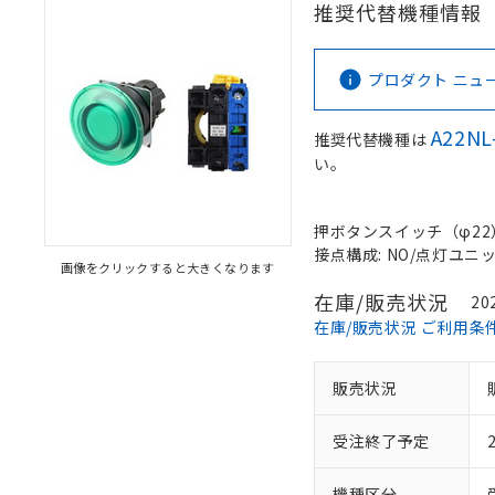
推奨代替機種情報
プロダクト ニュース 
A22NL
推奨代替機種は
い。
押ボタンスイッチ（φ22）,
接点構成: NO/点灯ユニット/
画像をクリックすると大きくなります
在庫/販売状況
20
在庫/販売状況 ご利用条
販売状況
受注終了予定
機種区分