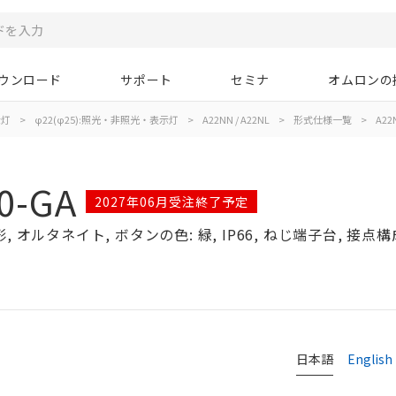
ウンロード
サポート
セミナ
オムロンの
示灯
>
φ22(φ25):照光・非照光・表示灯
>
A22NN / A22NL
>
形式仕様一覧
>
A22
0-GA
2027年06月受注終了予定
オルタネイト, ボタンの色: 緑, IP66, ねじ端子台, 接点構成:
日本語
English