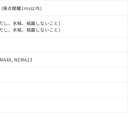
2
(接点開離1ms以内)
 (ただし、氷結、結露しないこと)
 (ただし、氷結、結露しないこと)
A4X, NEMA13