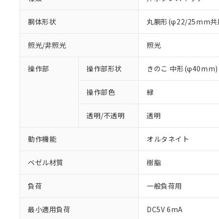
胴体形状
丸胴形(φ22/25mm共
照光/非照光
照光
操作部
操作部形状
きのこ 中形(φ40mm)
操作部色
緑
透明/不透明
透明
動作機能
オルタネイト
ベゼル材質
樹脂
負荷
一般負荷用
※1 対応状況
最小適用負荷
DC5V 6mA