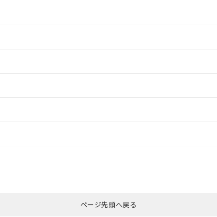
情報更新：2
情報更新：2
ードすることができます。
情報更新：
ログイン/会員登録
CCC認証
電波法
みください。
Yes
N/A
非含有証明書
※3
ページ先頭へ戻る
ダウンロードはこちら