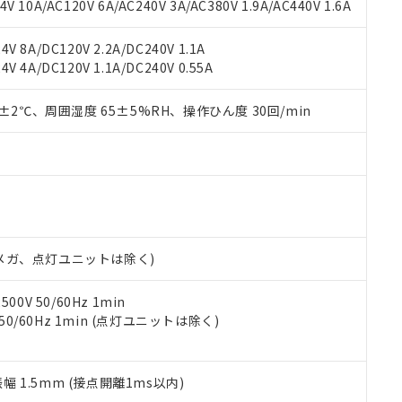
書ダウンロード
す。当社販売部門へお問い合わせください。
 10A/AC120V 6A/AC240V 3A/AC380V 1.9A/AC440V 1.6A
品・サービスに関するお客様との取引・商談に必要な範囲で利用す
合意する
キャンセル
書をダウンロードすることができます。
V 8A/DC120V 2.2A/DC240V 1.1A
利用者とは、
"個人情報の共同利用に関して"
の「1.共同利用者の
V 4A/DC120V 1.1A/DC240V 0.55A
します。
10物質）の非含有証明書
明書（当社基準）
0±2℃、周囲湿度 65±5%RH、操作ひん度 30回/min
日時点で非含有を証明するもので、過去に遡って非含有を証明するも
令のフタル酸エステル類４物質の対応では、対応完了までの期間は出
備考欄に対応日を記載しておりました。
品への在庫切替を完了していることから、特段のことがない限り、20
す。
00Vメガ、点灯ユニットは除く)
0V 50/60Hz 1min
 50/60Hz 1min (点灯ユニットは除く)
振幅 1.5mm (接点開離1ms以内)