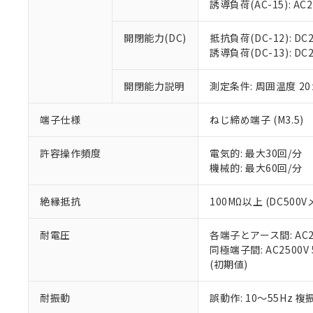
※3 非含有証明
「－」：未確認で
誘導負荷(AC-15): AC24V
白
が、当社の製
さい。
下記の非含有証明
開閉能力(DC)
抵抗負荷(DC-12): DC24
※当社の共同
誘導負荷(DC-13): DC24
いる法人を指
EU RoHS指令（
51物質の非含有証
開閉能力説明
測定条件: 周囲温度 2
※本証明書は発行
また、RoHS指
混在することから
端子仕様
ねじ締め端子 (M3.5)
既に当社にて対応
り割愛しておりま
許容操作頻度
電気的: 最大30回/分
機械的: 最大60回/分
絶縁抵抗
100MΩ以上 (DC5
耐電圧
各端子とアース間: AC250
同極端子間: AC2500V
(初期値)
耐振動
誤動作: 10～55Hz 複