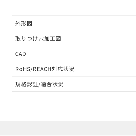
外形図
取りつけ穴加工図
CAD
ログイン/会員登録いただくと、CADデータをダウンロ
RoHS/REACH対応状況
規格認証/適合状況
EU RoHS
注意事項・凡例
UL認証
CSA認証
CEマーキング
ダウンロードデータをご利用いただく前に、以下を必ずお読
Yes
Yes
Yes
対応状況
対応予定月
※1
※2
ソフトウェアの使用条件
対応済み