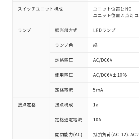
対応済み：EU
対応予定：EU R
スイッチユニット構成
ユニット位置1: NO
対応予定なし：EU
ユニット位置2: 点灯
調査・確認中：EU
ご利用条件
非該当品：ライセ
ランプ
照光部方式
LEDランプ
※1 中国RoHS
仕入先様の事情に
があります。
以下の条件をお読
「○」：最大均質
ランプ色
緑
「×」：最大均質
本サービスは
当社は、これ
*EU RoHS指令（10物
「－」：未確認で
鉛(Pb) 1000ppm以下、
定格電圧
AC/DC6V
くものです。
う）を輸出ま
記
説明
六価クロム(Cr(Ⅵ)) 1
当社制御機器
などの必要な
フタル酸ビス(2-エチルヘ
号
*中国RoHS10物質の基準値 
ル（DBP） 1000ppm
在庫状況およ
当社は規制貨
使用電圧
AC/DC6V±10%
Pb(鉛) :1000ppm、 Hg
但し、RoHS指令で産
のであり、閲
ます。
Cr(Ⅵ)(六価クロム) : 
フタル酸エステル類の４
○
一定数以
DBP(フタル酸ジブチル) :
い。
当社は貴社製
定格電流
5mA
DEHP(フタル酸ビス(2-エ
正式な納期状
置等に一切使
当社販売員に
※2 対応予定月
△
一定数に
当社は、貴社
接点定格
接点構成
1a
オムロン制御
また当社は、
※2 環境保護使
在庫状況およ
部品在庫の切り替
たしません。
－
在庫なし
す。
定格通電電流
10A
「ｅ」：有害物質
機器販売
マイパーツ機
「10」：通常の
ている必要が
味します。
開閉能力(AC)
抵抗負荷(AC-12): AC24
空
受注生産
お客様が当ウ