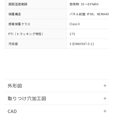
い合わせください。
お客様が当ウェブサイト上で当社にご
周囲湿度範囲
使用時: 35～85%RH
※3 非含有証明書ダウンロード
登録された部品リストについて、当社
保護構造
パネル前面: IP66、NEMA4X, N
および当社の共同利用者が、当社の製
下記の非含有証明書をダウンロードするこ
品・サービスに関するお客様との取
とができます。
感電保護クラス
Class II
合意する
キャンセル
引・商談に必要な範囲で利用すること
をご了承ください。
EU RoHS指令（10物質）の非含有証明書
PTI（トラッキング特性）
175
※当社の共同利用者とは、
"個人情報
51物質の非含有証明書（当社基準）
の共同利用に関して"
の「1.共同利
汚染度
3 (EN60947-5-1)
※本証明書は発行日時点で非含有を証明す
用者の範囲」に記載されている法人を
るもので、過去に遡って非含有を証明する
指します。
ものではありません。
また、RoHS指令のフタル酸エステル類４
物質の対応では、対応完了までの期間は出
荷製品に未対応品が混在することから備考
欄に対応日を記載しておりました。
既に当社にて対応品への在庫切替を完了
外形図
していることから、特段のことがない限
り、2022年1月12日より割愛しておりま
情報更新：2026/05/21
取りつけ穴加工図
す。
情報更新：2026/05/21
CAD