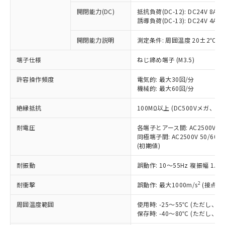
本サービスの対象外となる商品もある
基準値を超えていることを示します。
いたものが、含有品と判明した場合などや
当社は、これら貴社製品のうち、外国
ことをご了承ください。
開閉能力(DC)
抵抗負荷(DC-12): DC24V 8A/DC
「－」：未確認です。当社販売部門へお問
むを得ず変更することがあります。
為替および外国貿易法に定める商品
誘導負荷(DC-13): DC24V 4A/DC
在庫状況および標準価格照会結果は、
い合わせください。
（以下｢規制貨物等」という）を輸出
記載している更新日時点での社内デー
*EU RoHS指令（10物質）：
または国外への提供する場合は、日本
開閉能力説明
測定条件: 周囲温度 20±2℃、
記
タに基づき作成されるものであり、閲
説明
鉛(Pb) 1000ppm以下、 水銀(Hg) 1000ppm以下、 カド
*中国RoHS10物質の基準値 (GB/T26572)：
国政府の輸出許可(または役務取引許
号
覧された時点での実際の在庫および標
ミウム(Cd) 100ppm以下、
Pb(鉛) :1000ppm、 Hg(水銀) : 1000ppm、 Cd(カドミウ
端子仕様
ねじ締め端子 (M3.5)
可)を取得するなどの必要な手続きを
六価クロム(Cr(Ⅵ)) 1000ppm以下、ポリ臭化ビフェニル
ム) : 100ppm、
準価格とは異なる場合があることをご
類(PBB) 1000ppm以下、ポリ臭化ジフェニルエーテル類
Cr(Ⅵ)(六価クロム) : 1000ppm、 PBBs(ポリ臭化ビフェ
とります。
了承ください。
(PBDE) 1000ppm以下、フタル酸ビス(2-エチルヘキシ
○
一定数以上の在庫あり
ニル類) : 1000ppm、 PBDEs(ポリ臭化ジフェニルエーテ
許容操作頻度
電気的: 最大30回/分
当社は規制貨物を破棄する場合は、完
ル) (DEHP)(別名：DOP) 1000ppm以下、フタル酸ブチ
正式な納期状況および標準価格はお客
ル類) : 1000ppm、
機械的: 最大60回/分
ルベンジル（BBP） 1000ppm以下、フタル酸ジブチル
全に破砕するなど、違法に輸出されな
DBP(フタル酸ジブチル) : 1000ppm、 DIBP(フタル酸ジ
様のお取引先、またはお客様担当のオ
（DBP） 1000ppm以下、フタル酸ジイソブチル
イソブチル) : 1000ppm、 BBP(フタル酸ブチルベンジ
△
一定数には満たないが在庫あり
いよう必要な手段を講じます。
ムロン制御機器販売店・当社販売員に
(DIBP) 1000ppm以下
ル) : 1000ppm、
絶縁抵抗
100MΩ以上 (DC500Vメガ、
当社は貴社製品を、核兵器、ミサイ
但し、RoHS指令で産業用監視および制御機器に対する
DEHP(フタル酸ビス(2-エチルヘキシル)) : 1000ppm
ご相談ください。
適用除外項目は除く。
ル、化学兵器、生物兵器またはその他
－
在庫なし(最新の在庫状況につ
オムロン制御機器販売店や当社販売拠
耐電圧
各端子とアース間: AC2500V 50/
フタル酸エステル類の４物質については閾値を超える意
武器並びにこれらの製造装置等に一切
いては、お客様のお取引先、ま
図的な使用がないことを確認しています。
同極端子間: AC2500V 50/60
点は「
販売ネットワーク
」をご確認
※2 環境保護使用期限
使用いたしません。
(初期値)
たはお客様担当のオムロン制御
ください。
当社は、貴社製品を第三者に販売する
機器販売店・当社販売員にご確
在庫状況および標準価格結果を当社の
※2 対応予定月
「ｅ」：有害物質（10物質）のすべてが基
耐振動
誤動作: 10～55Hz 複振幅 1.
場合は、上記1、2および3の内容を当
認ください)
事前の承諾なく第三者に漏洩または開
準値以下であることを示します。
該第三者に通知します。また当社は、
示しないようお願いします。
2
耐衝撃
誤動作: 最大1000m/s
(接点開
部品在庫の切り替え状況などにより、予定
「10」：通常の使用状況下において有害物
販売先および販売に係わる関係者が違
マイパーツ機能（部品リスト作成サー
空
受注生産機種、また在庫状況の
月が前後することがあります。
質が外部に漏えいし、環境に深刻な影響を
法に輸出するおそれがある場合は、取
ビス）をご利用いただくには、I-Web
白
情報を公開していない機種
周囲温度範囲
使用時: -25～55℃ (ただし
及ぼさない年数を意味します。
り引きをいたしません。
メンバーズにご登録されている必要が
保存時: -40～80℃ (ただし
「－」：未確認です。当社販売部門へお問
あります。