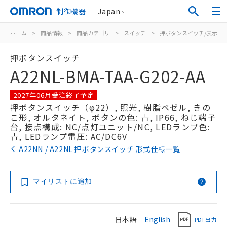
制御機器
Japan
ホーム
>
商品情報
>
商品カテゴリ
>
スイッチ
>
押ボタンスイッチ/表示灯
押ボタンスイッチ
A22NL-BMA-TAA-G202-AA
2027年06月受注終了予定
押ボタンスイッチ（φ22）, 照光, 樹脂ベゼル, きの
こ形, オルタネイト, ボタンの色: 青, IP66, ねじ端子
台, 接点構成: NC/点灯ユニット/NC, LEDランプ色:
青, LEDランプ電圧: AC/DC6V
A22NN / A22NL 押ボタンスイッチ 形式仕様一覧
マイリストに追加
日本語
English
PDF出力