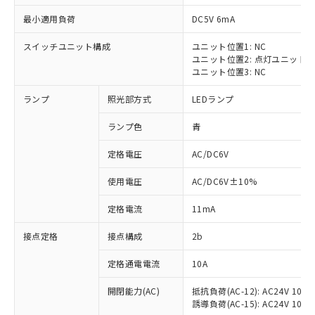
最小適用負荷
DC5V 6mA
スイッチユニット構成
ユニット位置1: NC
ユニット位置2: 点灯ユニット
※1 対応状況
ユニット位置3: NC
ランプ
照光部方式
LEDランプ
対応済み：EU RoHS指令（10物質）の
非含有に対応した製品が提供可能な商品で
ランプ色
青
す。
対応予定：EU RoHS指令（10物質）の非含
定格電圧
AC/DC6V
ご利用条件
有に対応した製品に切り替える予定のある
商品です。
使用電圧
AC/DC6V±10%
対応予定なし：EU RoHS指令（10物質）の
以下の条件をお読みいただき、同意のうえ
非含有に非対応の商品で、対応品を出す予
定格電流
11mA
ご利用ください。
定はありません。
調査・確認中：EU RoHS指令（10物質）の
接点定格
接点構成
2b
本サービスは、当社制御機器事業取扱
※1 中国RoHS○×表
非含有の対応状況を調査中または確認中の
商品の当社在庫状況および標準価格
定格通電電流
10A
商品です。
(税抜)を提供させていただくもので
「○」：最大均質材料含有率が中国RoHSの
非該当品：ライセンス料など無形物で、有
す。
開閉能力(AC)
抵抗負荷(AC-12): AC24V 10A/A
基準値以下であることを示します。
害物質有無と関係のない商品です。
当社制御機器事業取扱商品の中には、
誘導負荷(AC-15): AC24V 10A/AC
「×」：最大均質材料含有率が中国RoHSの
仕入先様の事情により、非含有部品として