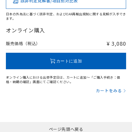
該非判定見解書/項目別対比表
X
O
O
O
日本の外為法に基づく該非判定、およびEAR再輸出規制に関する見解が入手でき
ます。
"対応済み"や非含有の記載がされた商品であっても、流通
在庫等で未対応品が混在する可能性があります。
オンライン購入
非含有品が必要な際は、弊社営業部門もしくは販売店へお
問い合わせください。
¥ 3,080
販売価格（税込）
この製品のRoHS/REACH対応状況ページへ
カートに追加
オンライン購入における出荷予定日は、カートに追加～「ご購入手続き：価
格・納期の確認」画面にてご確認ください。
カートをみる
ページ先頭へ戻る