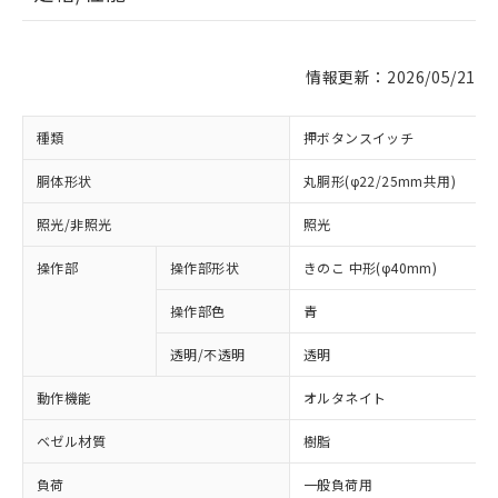
情報更新：2026/05/21
種類
押ボタンスイッチ
胴体形状
丸胴形(φ22/25mm共用)
照光/非照光
照光
操作部
操作部形状
きのこ 中形(φ40mm)
操作部色
青
透明/不透明
透明
動作機能
オルタネイト
ベゼル材質
樹脂
負荷
一般負荷用