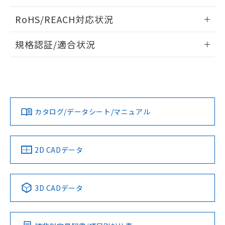
ログイン/会員登録いただくと、CADデータをダウンロー
RoHS/REACH対応状況
ドすることができます。
情報更新：2026/7/29
規格認証/適合状況
ログイン/会員登録
EU RoHS
注意事項・凡例
UL認証
CSA認証
CEマーキング
Yes
Yes
Yes
対応状況
対応予定月
※1
※2
ダウンロードデータをご利用いただく前に、以下を必ずお読
みください。
カタログ/データシート/マニュアル
対応済み
ソフトウェアの使用条件
LR型式承認
DNV型式承認
BV型式承認
KR型式承
（イギリス
（ノルウェー
（フランス
（韓国
船舶規格）
船舶規格）
船舶規格）
船舶規格
中国 RoHS
注意事項・凡例
2D CADデータ
No
No
No
No
中国 RoHS表
※1 ※2
3D CADデータ
この製品の規格認証/適合状況ページへ
Pb
Hg
Cd
Cr(VI)
その他の認証はこちらのページからご検索ください