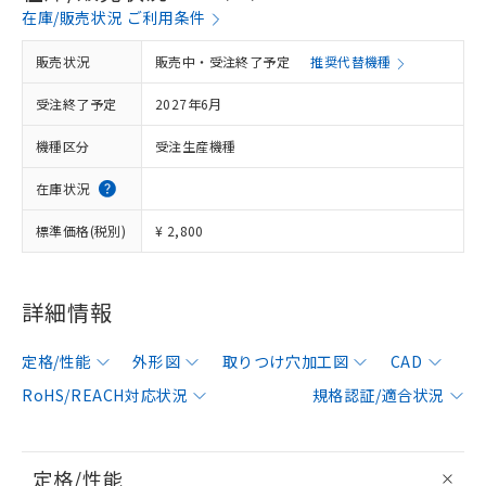
在庫/販売状況 ご利用条件
販売状況
販売中・受注終了予定
推奨代替機種
受注終了予定
2027年6月
機種区分
受注生産機種
在庫状況
標準価格(税別)
¥ 2,800
詳細情報
定格/性能
外形図
取りつけ穴加工図
CAD
RoHS/REACH対応状況
規格認証/適合状況
定格/性能