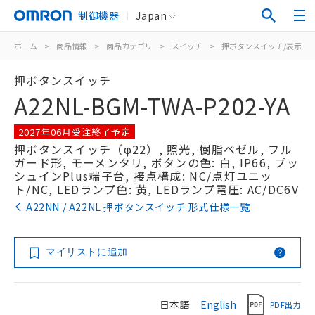
制御機器
Japan
ホーム
>
商品情報
>
商品カテゴリ
>
スイッチ
>
押ボタンスイッチ/表示灯
押ボタンスイッチ
A22NL-BGM-TWA-P202-YA
2027年06月受注終了予定
押ボタンスイッチ（φ22）, 照光, 樹脂ベゼル, フル
ガード形, モーメンタリ, ボタンの色: 白, IP66, プッ
シュインPlus端子台, 接点構成: NC/点灯ユニッ
ト/NC, LEDランプ色: 黄, LEDランプ電圧: AC/DC6V
A22NN / A22NL 押ボタンスイッチ 形式仕様一覧
マイリストに追加
日本語
English
PDF出力