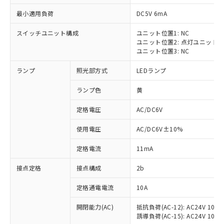
最小適用負荷
DC5V 6mA
スイッチユニット構成
ユニット位置1: NC
ユニット位置2: 点灯ユニット
※1 対応状況
ユニット位置3: NC
ランプ
照光部方式
LEDランプ
対応済み：EU RoHS指令（10物質）の
非含有に対応した製品が提供可能な商品で
ランプ色
黄
す。
対応予定：EU RoHS指令（10物質）の非含
定格電圧
AC/DC6V
ご利用条件
有に対応した製品に切り替える予定のある
商品です。
使用電圧
AC/DC6V±10%
対応予定なし：EU RoHS指令（10物質）の
以下の条件をお読みいただき、同意のうえ
非含有に非対応の商品で、対応品を出す予
定格電流
11mA
ご利用ください。
定はありません。
調査・確認中：EU RoHS指令（10物質）の
接点定格
接点構成
2b
本サービスは、当社制御機器事業取扱
※1 中国RoHS○×表
非含有の対応状況を調査中または確認中の
商品の当社在庫状況および標準価格
定格通電電流
10A
商品です。
(税抜)を提供させていただくもので
「○」：最大均質材料含有率が中国RoHSの
非該当品：ライセンス料など無形物で、有
す。
開閉能力(AC)
抵抗負荷(AC-12): AC24V 10A/A
基準値以下であることを示します。
害物質有無と関係のない商品です。
当社制御機器事業取扱商品の中には、
誘導負荷(AC-15): AC24V 10A/AC
「×」：最大均質材料含有率が中国RoHSの
仕入先様の事情により、非含有部品として