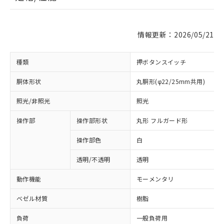
情報更新：2026/05/21
種類
押ボタンスイッチ
胴体形状
丸胴形(φ22/25mm共用)
照光/非照光
照光
操作部
操作部形状
丸形 フルガード形
操作部色
白
透明/不透明
透明
動作機能
モーメンタリ
ベゼル材質
樹脂
負荷
一般負荷用