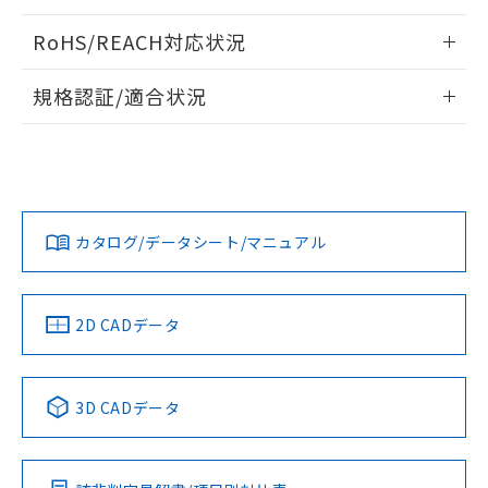
ログイン/会員登録いただくと、CADデータをダウンロー
RoHS/REACH対応状況
ドすることができます。
情報更新：2026/7/29
規格認証/適合状況
ログイン/会員登録
EU RoHS
注意事項・凡例
A22NL-BGM-TWA-P202-YAについての規格認証/適合状況に
ついては、「カスタマーサポートセンタ お客様相談室」また
は貴社担当オムロン営業員または販売店にお問い合わせくだ
対応状況
対応予定月
※1
※2
さい。
ダウンロードデータをご利用いただく前に、以下を必ずお読
みください。
カタログ/データシート/マニュアル
対応済み
ソフトウェアの使用条件
お問い合わせ
中国 RoHS
注意事項・凡例
2D CADデータ
中国 RoHS表
※1 ※2
3D CADデータ
Pb
Hg
Cd
Cr(VI)