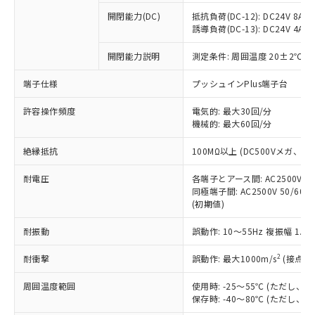
本サービスの対象外となる商品もある
基準値を超えていることを示します。
いたものが、含有品と判明した場合などや
当社は、これら貴社製品のうち、外国
ことをご了承ください。
開閉能力(DC)
抵抗負荷(DC-12): DC24V 8A/DC
「－」：未確認です。当社販売部門へお問
むを得ず変更することがあります。
為替および外国貿易法に定める商品
誘導負荷(DC-13): DC24V 4A/DC
在庫状況および標準価格照会結果は、
い合わせください。
（以下｢規制貨物等」という）を輸出
記載している更新日時点での社内デー
*EU RoHS指令（10物質）：
または国外への提供する場合は、日本
開閉能力説明
測定条件: 周囲温度 20±2℃、
記
タに基づき作成されるものであり、閲
説明
鉛(Pb) 1000ppm以下、 水銀(Hg) 1000ppm以下、 カド
*中国RoHS10物質の基準値 (GB/T26572)：
国政府の輸出許可(または役務取引許
号
覧された時点での実際の在庫および標
ミウム(Cd) 100ppm以下、
Pb(鉛) :1000ppm、 Hg(水銀) : 1000ppm、 Cd(カドミウ
端子仕様
プッシュインPlus端子台
可)を取得するなどの必要な手続きを
六価クロム(Cr(Ⅵ)) 1000ppm以下、ポリ臭化ビフェニル
ム) : 100ppm、
準価格とは異なる場合があることをご
類(PBB) 1000ppm以下、ポリ臭化ジフェニルエーテル類
Cr(Ⅵ)(六価クロム) : 1000ppm、 PBBs(ポリ臭化ビフェ
とります。
了承ください。
(PBDE) 1000ppm以下、フタル酸ビス(2-エチルヘキシ
○
一定数以上の在庫あり
ニル類) : 1000ppm、 PBDEs(ポリ臭化ジフェニルエーテ
許容操作頻度
電気的: 最大30回/分
当社は規制貨物を破棄する場合は、完
ル) (DEHP)(別名：DOP) 1000ppm以下、フタル酸ブチ
正式な納期状況および標準価格はお客
ル類) : 1000ppm、
機械的: 最大60回/分
ルベンジル（BBP） 1000ppm以下、フタル酸ジブチル
全に破砕するなど、違法に輸出されな
DBP(フタル酸ジブチル) : 1000ppm、 DIBP(フタル酸ジ
様のお取引先、またはお客様担当のオ
（DBP） 1000ppm以下、フタル酸ジイソブチル
イソブチル) : 1000ppm、 BBP(フタル酸ブチルベンジ
△
一定数には満たないが在庫あり
いよう必要な手段を講じます。
ムロン制御機器販売店・当社販売員に
(DIBP) 1000ppm以下
ル) : 1000ppm、
絶縁抵抗
100MΩ以上 (DC500Vメガ、
当社は貴社製品を、核兵器、ミサイ
但し、RoHS指令で産業用監視および制御機器に対する
DEHP(フタル酸ビス(2-エチルヘキシル)) : 1000ppm
ご相談ください。
適用除外項目は除く。
ル、化学兵器、生物兵器またはその他
－
在庫なし(最新の在庫状況につ
オムロン制御機器販売店や当社販売拠
耐電圧
各端子とアース間: AC2500V 50/
フタル酸エステル類の４物質については閾値を超える意
武器並びにこれらの製造装置等に一切
いては、お客様のお取引先、ま
図的な使用がないことを確認しています。
同極端子間: AC2500V 50/60
点は「
販売ネットワーク
」をご確認
※2 環境保護使用期限
使用いたしません。
(初期値)
たはお客様担当のオムロン制御
ください。
当社は、貴社製品を第三者に販売する
機器販売店・当社販売員にご確
在庫状況および標準価格結果を当社の
※2 対応予定月
「ｅ」：有害物質（10物質）のすべてが基
耐振動
誤動作: 10～55Hz 複振幅 1.
場合は、上記1、2および3の内容を当
認ください)
事前の承諾なく第三者に漏洩または開
準値以下であることを示します。
該第三者に通知します。また当社は、
示しないようお願いします。
2
耐衝撃
誤動作: 最大1000m/s
(接点開
部品在庫の切り替え状況などにより、予定
「10」：通常の使用状況下において有害物
販売先および販売に係わる関係者が違
マイパーツ機能（部品リスト作成サー
空
受注生産機種、また在庫状況の
月が前後することがあります。
質が外部に漏えいし、環境に深刻な影響を
法に輸出するおそれがある場合は、取
ビス）をご利用いただくには、I-Web
白
情報を公開していない機種
周囲温度範囲
使用時: -25～55℃ (ただし
及ぼさない年数を意味します。
り引きをいたしません。
メンバーズにご登録されている必要が
保存時: -40～80℃ (ただし
「－」：未確認です。当社販売部門へお問
あります。