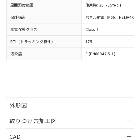
い合わせください。
お客様が当ウェブサイト上で当社にご
周囲湿度範囲
使用時: 35～85%RH
※3 非含有証明書ダウンロード
登録された部品リストについて、当社
保護構造
パネル前面: IP66、NEMA4X, N
および当社の共同利用者が、当社の製
下記の非含有証明書をダウンロードするこ
品・サービスに関するお客様との取
とができます。
感電保護クラス
Class II
合意する
キャンセル
引・商談に必要な範囲で利用すること
をご了承ください。
EU RoHS指令（10物質）の非含有証明書
PTI（トラッキング特性）
175
※当社の共同利用者とは、
"個人情報
51物質の非含有証明書（当社基準）
の共同利用に関して"
の「1.共同利
汚染度
3 (EN60947-5-1)
※本証明書は発行日時点で非含有を証明す
用者の範囲」に記載されている法人を
るもので、過去に遡って非含有を証明する
指します。
ものではありません。
また、RoHS指令のフタル酸エステル類４
物質の対応では、対応完了までの期間は出
荷製品に未対応品が混在することから備考
欄に対応日を記載しておりました。
既に当社にて対応品への在庫切替を完了
外形図
していることから、特段のことがない限
り、2022年1月12日より割愛しておりま
情報更新：2026/05/21
取りつけ穴加工図
す。
情報更新：2026/05/21
CAD