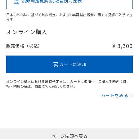
該非判定見解書/項目別対比表
X
O
O
O
日本の外為法に基づく該非判定、およびEAR再輸出規制に関する見解が入手でき
ます。
"対応済み"や非含有の記載がされた商品であっても、流通
在庫等で未対応品が混在する可能性があります。
オンライン購入
非含有品が必要な際は、弊社営業部門もしくは販売店へお
問い合わせください。
¥ 3,300
販売価格（税込）
この製品のRoHS/REACH対応状況ページへ
カートに追加
オンライン購入における出荷予定日は、カートに追加～「ご購入手続き：価
格・納期の確認」画面にてご確認ください。
カートをみる
ページ先頭へ戻る