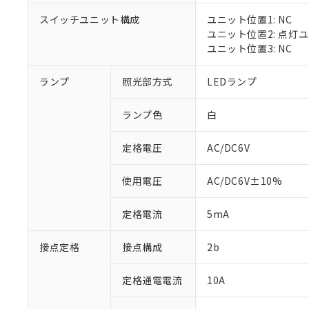
対応済み：EU
スイッチユニット構成
ユニット位置1: NC
対応予定：EU R
ユニット位置2: 点灯
対応予定なし：EU
ユニット位置3: NC
調査・確認中：EU
ご利用条件
非該当品：ライセ
※1 中国RoHS
ランプ
照光部方式
LEDランプ
仕入先様の事情に
があります。
以下の条件をお読
「○」：最大均質
ランプ色
白
「×」：最大均質
本サービスは
当社は、これ
*EU RoHS指令（10物
「－」：未確認で
鉛(Pb) 1000ppm以下、
くものです。
う）を輸出ま
定格電圧
AC/DC6V
記
説明
六価クロム(Cr(Ⅵ)) 1
当社制御機器
などの必要な
フタル酸ビス(2-エチルヘ
号
*中国RoHS10物質の基準値 
ル（DBP） 1000ppm
在庫状況およ
当社は規制貨
Pb(鉛) :1000ppm、 Hg
但し、RoHS指令で産
使用電圧
AC/DC6V±10%
のであり、閲
ます。
Cr(Ⅵ)(六価クロム) : 
フタル酸エステル類の４
○
一定数以
DBP(フタル酸ジブチル) :
い。
当社は貴社製
DEHP(フタル酸ビス(2-エ
正式な納期状
定格電流
5mA
置等に一切使
当社販売員に
※2 対応予定月
△
一定数に
当社は、貴社
オムロン制御
また当社は、
※2 環境保護使
接点定格
接点構成
2b
在庫状況およ
部品在庫の切り替
たしません。
－
在庫なし
す。
「ｅ」：有害物質
機器販売
定格通電電流
10A
マイパーツ機
「10」：通常の
ている必要が
味します。