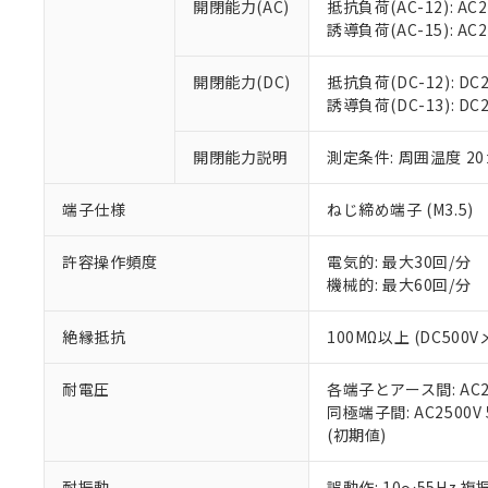
空
受注生産
開閉能力(AC)
抵抗負荷(AC-12): AC24
お客様が当ウ
※3 非含有証明
「－」：未確認で
白
誘導負荷(AC-15): AC24V
が、当社の製
さい。
下記の非含有証明
※当社の共同
開閉能力(DC)
抵抗負荷(DC-12): DC24
いる法人を指
EU RoHS指令（
誘導負荷(DC-13): DC24
51物質の非含有証
※本証明書は発行
開閉能力説明
測定条件: 周囲温度 2
また、RoHS指
混在することから
端子仕様
ねじ締め端子 (M3.5)
既に当社にて対応
り割愛しておりま
許容操作頻度
電気的: 最大30回/分
機械的: 最大60回/分
絶縁抵抗
100MΩ以上 (DC5
耐電圧
各端子とアース間: AC250
同極端子間: AC2500V
(初期値)
耐振動
誤動作: 10～55Hz 複