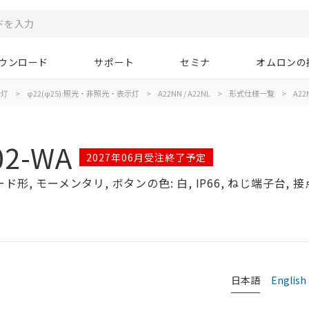
ウンロード
サポート
セミナ
オムロンの
示灯
>
φ22(φ25):照光・非照光・表示灯
>
A22NN / A22NL
>
形式仕様一覧
>
A22
02-WA
2027年06月受注終了予定
, モーメンタリ, ボタンの色: 白, IP66, ねじ端子台, 接点構
日本語
English