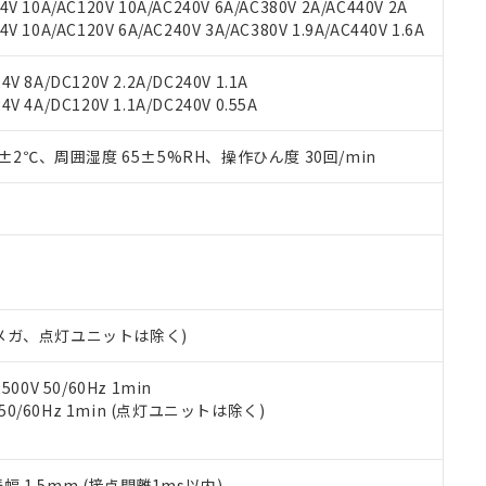
機種、また在庫状況の情報を公開していない機種
V 10A/AC120V 10A/AC240V 6A/AC380V 2A/AC440V 2A
ェブサイト上で当社にご登録された部品リストについて、当社およ
書ダウンロード
す。当社販売部門へお問い合わせください。
 10A/AC120V 6A/AC240V 3A/AC380V 1.9A/AC440V 1.6A
品・サービスに関するお客様との取引・商談に必要な範囲で利用す
合意する
キャンセル
書をダウンロードすることができます。
利用者とは、
"個人情報の共同利用に関して"
の「1.共同利用者の
V 8A/DC120V 2.2A/DC240V 1.1A
します。
10物質）の非含有証明書
V 4A/DC120V 1.1A/DC240V 0.55A
明書（当社基準）
日時点で非含有を証明するもので、過去に遡って非含有を証明するも
0±2℃、周囲湿度 65±5%RH、操作ひん度 30回/min
令のフタル酸エステル類４物質の対応では、対応完了までの期間は出
備考欄に対応日を記載しておりました。
品への在庫切替を完了していることから、特段のことがない限り、20
す。
00Vメガ、点灯ユニットは除く)
0V 50/60Hz 1min
 50/60Hz 1min (点灯ユニットは除く)
振幅 1.5mm (接点開離1ms以内)