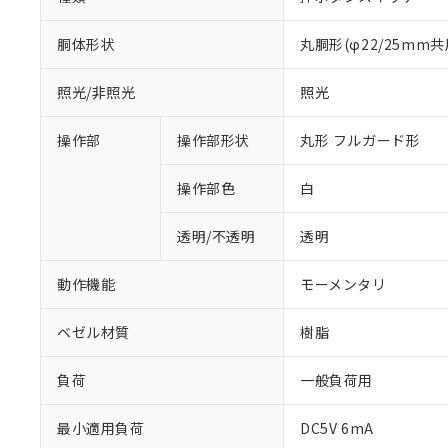
胴体形状
丸胴形(φ22/25mm共
照光/非照光
照光
操作部
操作部形状
丸形 フルガード形
操作部色
白
透明/不透明
透明
動作機能
モーメンタリ
ベゼル材質
樹脂
負荷
一般負荷用
※1 対応状況
最小適用負荷
DC5V 6mA