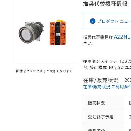
推奨代替機種情報
プロダクト ニュース 
A22NL
推奨代替機種は
さい。
押ボタンスイッチ（φ22）,
台, 接点構成: NC/点灯ユニ
画像をクリックすると大きくなります
在庫/販売状況
20
在庫/販売状況 ご利用条
販売状況
受注終了予定
機種区分