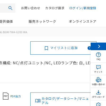
お問い合わせ
カタログ請求
ログイン/新規登録
検索
提供価値
販売ネットワーク
オンラインストア
NL-BGM-TWA-G202-WA
マイリストに追加
FAQ
成: NC/点灯ユニット/NC, LEDランプ色: 白, LED
チャット
お問い合わせ
PDF出力
ダウンロード
カタログ/データシート/マニュ
アル