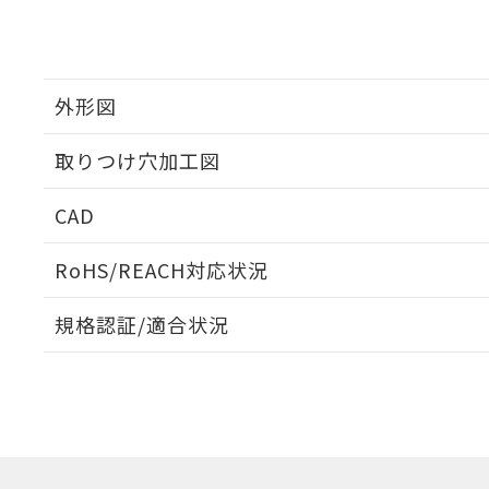
外形図
取りつけ穴加工図
CAD
ログイン/会員登録いただくと、CADデータをダウンロ
RoHS/REACH対応状況
規格認証/適合状況
EU RoHS
注意事項・凡例
UL認証
CSA認証
CEマーキング
ダウンロードデータをご利用いただく前に、以下を必ずお読
Yes
Yes
Yes
対応状況
対応予定月
※1
※2
ソフトウェアの使用条件
対応済み