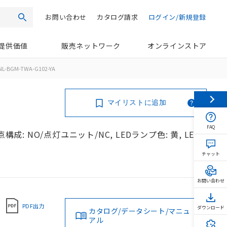
お問い合わせ
カタログ請求
ログイン/新規登録
検索
提供価値
販売ネットワーク
オンラインストア
NL-BGM-TWA-G102-YA
マイリストに追加
FAQ
成: NO/点灯ユニット/NC, LEDランプ色: 黄, LED
チャット
お問い合わせ
PDF出力
ダウンロード
カタログ/データシート/マニュ
アル