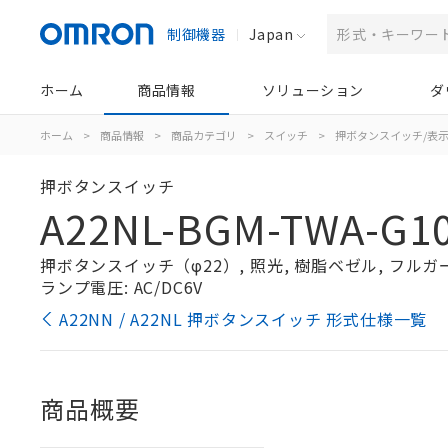
制御機器
Japan
ホーム
商品情報
ソリューション
ダ
ホーム
>
商品情報
>
商品カテゴリ
>
スイッチ
>
押ボタンスイッチ/表
押ボタンスイッチ
A22NL-BGM-TWA-G10
押ボタンスイッチ（φ22）, 照光, 樹脂ベゼル, フルガード形
ランプ電圧: AC/DC6V
A22NN / A22NL 押ボタンスイッチ 形式仕様一覧
商品概要