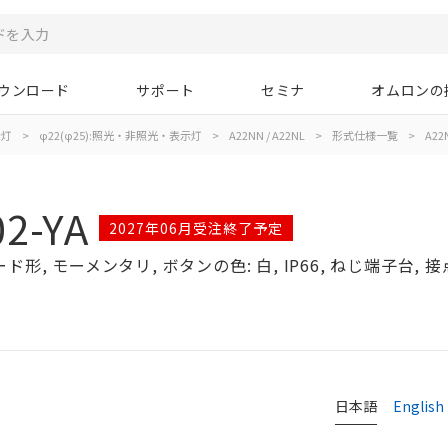
ウンロード
サポート
セミナ
オムロンの
示灯
>
φ22(φ25):照光・非照光・表示灯
>
A22NN / A22NL
>
形式仕様一覧
>
A22
2-YA
2027年06月受注終了予定
, モーメンタリ, ボタンの色: 白, IP66, ねじ端子台, 接点構
日本語
English