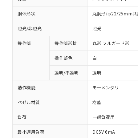
胴体形状
丸胴形(φ22/25mm共
照光/非照光
照光
操作部
操作部形状
丸形 フルガード形
操作部色
白
透明/不透明
透明
動作機能
モーメンタリ
ベゼル材質
樹脂
負荷
一般負荷用
最小適用負荷
DC5V 6mA