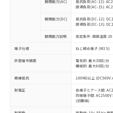
開閉能力(AC)
抵抗負荷(AC-12): AC24
オムロン制御
また当社は、
※2 環境保護使
誘導負荷(AC-15): AC24V
在庫状況およ
部品在庫の切り替
たしません。
－
在庫なし
す。
「ｅ」：有害物質
機器販売
開閉能力(DC)
抵抗負荷(DC-12): DC24
マイパーツ機
「10」：通常の
誘導負荷(DC-13): DC24
ている必要が
味します。
空
受注生産
お客様が当ウ
※3 非含有証明
「－」：未確認で
白
が、当社の製
開閉能力説明
測定条件: 周囲温度 2
さい。
下記の非含有証明
※当社の共同
端子仕様
ねじ締め端子 (M3.5)
いる法人を指
EU RoHS指令（
51物質の非含有証
許容操作頻度
電気的: 最大30回/分
※本証明書は発行
機械的: 最大60回/分
また、RoHS指
混在することから
絶縁抵抗
100MΩ以上 (DC5
既に当社にて対応
り割愛しておりま
耐電圧
各端子とアース間: AC250
同極端子間: AC2500V
(初期値)
耐振動
誤動作: 10～55Hz 複