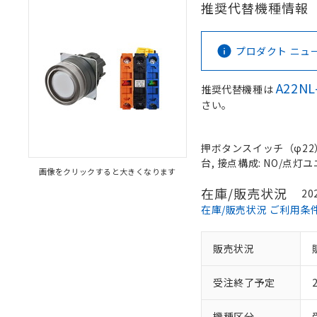
推奨代替機種情報
プロダクト ニュース 
A22NL
推奨代替機種は
さい。
押ボタンスイッチ（φ22）,
台, 接点構成: NO/点灯ユニ
画像をクリックすると大きくなります
在庫/販売状況
20
在庫/販売状況 ご利用条
販売状況
受注終了予定
機種区分