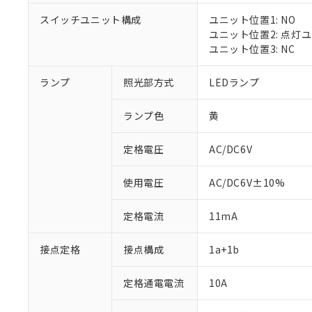
スイッチユニット構成
ユニット位置1: NO
ユニット位置2: 点灯
ユニット位置3: NC
※1 対応状況
ランプ
照光部方式
LEDランプ
対応済み：EU
対応予定：EU R
ランプ色
黄
対応予定なし：EU
調査・確認中：EU
ご利用条件
定格電圧
AC/DC6V
非該当品：ライセ
※1 中国RoHS
仕入先様の事情に
があります。
以下の条件をお読
使用電圧
AC/DC6V±10%
「○」：最大均質
「×」：最大均質
本サービスは
当社は、これ
*EU RoHS指令（10物
定格電流
11mA
「－」：未確認で
鉛(Pb) 1000ppm以下、
くものです。
う）を輸出ま
記
説明
六価クロム(Cr(Ⅵ)) 1
当社制御機器
などの必要な
フタル酸ビス(2-エチルヘ
号
*中国RoHS10物質の基準値 
接点定格
接点構成
1a+1b
ル（DBP） 1000ppm
在庫状況およ
当社は規制貨
Pb(鉛) :1000ppm、 Hg
但し、RoHS指令で産
のであり、閲
ます。
Cr(Ⅵ)(六価クロム) : 
フタル酸エステル類の４
○
一定数以
DBP(フタル酸ジブチル) :
い。
当社は貴社製
定格通電電流
10A
DEHP(フタル酸ビス(2-エ
正式な納期状
置等に一切使
当社販売員に
※2 対応予定月
△
一定数に
当社は、貴社