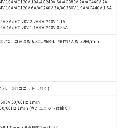
V 10A/AC120V 10A/AC240V 6A/AC380V 2A/AC440V 2A
機器販売店や当社販売拠点は「
販売ネットワーク
」をご確認くだ
販売先および販売に係わる関係者が違法に輸出するおそれがある場
用期限
 10A/AC120V 6A/AC240V 3A/AC380V 1.9A/AC440V 1.6A
び標準価格結果を当社の事前の承諾なく第三者に漏洩または開示し
え状況などにより、予定月が前後することがあります。
(最新の在庫状況については、お客様のお取引先、またはお客様担当
（10物質）のすべてが基準値以下であることを示します。
店・当社販売員にご確認ください)
V 8A/DC120V 2.2A/DC240V 1.1A
能（部品リスト作成サービス）をご利用いただくには、I-Webメン
使用状況下において有害物質が外部に漏えいし、環境に深刻な影響を
V 4A/DC120V 1.1A/DC240V 0.55A
あります。
機種、また在庫状況の情報を公開していない機種
ェブサイト上で当社にご登録された部品リストについて、当社およ
書ダウンロード
す。当社販売部門へお問い合わせください。
品・サービスに関するお客様との取引・商談に必要な範囲で利用す
0±2℃、周囲湿度 65±5%RH、操作ひん度 30回/min
合意する
キャンセル
書をダウンロードすることができます。
利用者とは、
"個人情報の共同利用に関して"
の「1.共同利用者の
します。
10物質）の非含有証明書
明書（当社基準）
日時点で非含有を証明するもので、過去に遡って非含有を証明するも
令のフタル酸エステル類４物質の対応では、対応完了までの期間は出
備考欄に対応日を記載しておりました。
00Vメガ、点灯ユニットは除く)
品への在庫切替を完了していることから、特段のことがない限り、20
す。
0V 50/60Hz 1min
 50/60Hz 1min (点灯ユニットは除く)
振幅 1.5mm (接点開離1ms以内)