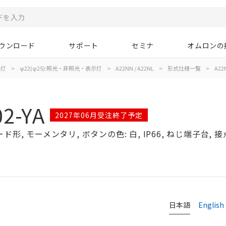
ウンロード
サポート
セミナ
オムロンの
示灯
>
φ22(φ25):照光・非照光・表示灯
>
A22NN / A22NL
>
形式仕様一覧
>
A22
2-YA
2027年06月受注終了予定
, モーメンタリ, ボタンの色: 白, IP66, ねじ端子台, 接点構
日本語
English