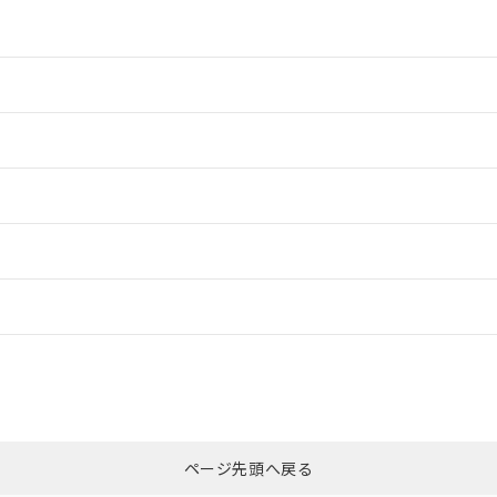
情報更新：2
情報更新：2
ードすることができます。
情報更新：
ログイン/会員登録
CCC認証
電波法
みください。
Yes
N/A
非含有証明書
※3
ページ先頭へ戻る
ダウンロードはこちら