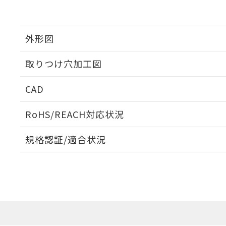
外形図
取りつけ穴加工図
CAD
ログイン/会員登録いただくと、CADデータをダウンロ
RoHS/REACH対応状況
規格認証/適合状況
EU RoHS
注意事項・凡例
UL認証
CSA認証
CEマーキング
ダウンロードデータをご利用いただく前に、以下を必ずお読
Yes
Yes
Yes
対応状況
対応予定月
※1
※2
ソフトウェアの使用条件
対応済み