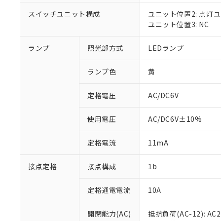
対応済み：EU
対応予定：EU R
スイッチユニット構成
ユニット位置2: 点灯
対応予定なし：EU
ユニット位置3: NC
調査・確認中：EU
ご利用条件
非該当品：ライセ
ランプ
照光部方式
LEDランプ
※1 中国RoHS
仕入先様の事情に
があります。
以下の条件をお読
「○」：最大均質
ランプ色
黄
「×」：最大均質
本サービスは
当社は、これ
*EU RoHS指令（10物
「－」：未確認で
鉛(Pb) 1000ppm以下、
定格電圧
AC/DC6V
くものです。
う）を輸出ま
記
説明
六価クロム(Cr(Ⅵ)) 1
当社制御機器
などの必要な
フタル酸ビス(2-エチルヘ
号
*中国RoHS10物質の基準値 
ル（DBP） 1000ppm
在庫状況およ
当社は規制貨
使用電圧
AC/DC6V±10%
Pb(鉛) :1000ppm、 Hg
但し、RoHS指令で産
のであり、閲
ます。
Cr(Ⅵ)(六価クロム) : 
フタル酸エステル類の４
○
一定数以
DBP(フタル酸ジブチル) :
い。
当社は貴社製
定格電流
11mA
DEHP(フタル酸ビス(2-エ
正式な納期状
置等に一切使
当社販売員に
※2 対応予定月
△
一定数に
当社は、貴社
接点定格
接点構成
1b
オムロン制御
また当社は、
※2 環境保護使
在庫状況およ
部品在庫の切り替
たしません。
－
在庫なし
す。
定格通電電流
10A
「ｅ」：有害物質
機器販売
マイパーツ機
「10」：通常の
ている必要が
味します。
開閉能力(AC)
抵抗負荷(AC-12): AC24
空
受注生産
お客様が当ウ