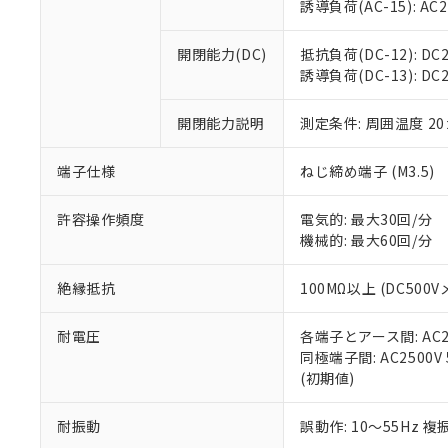
※3 非含有証明
「－」：未確認で
誘導負荷(AC-15): AC24V
白
が、当社の製
さい。
下記の非含有証明
開閉能力(DC)
抵抗負荷(DC-12): DC24
※当社の共同
誘導負荷(DC-13): DC24
いる法人を指
EU RoHS指令（
51物質の非含有証
開閉能力説明
測定条件: 周囲温度 2
※本証明書は発行
また、RoHS指
混在することから
端子仕様
ねじ締め端子 (M3.5)
既に当社にて対応
り割愛しておりま
許容操作頻度
電気的: 最大30回/分
機械的: 最大60回/分
絶縁抵抗
100MΩ以上 (DC5
耐電圧
各端子とアース間: AC250
同極端子間: AC2500V
(初期値)
耐振動
誤動作: 10～55Hz 複