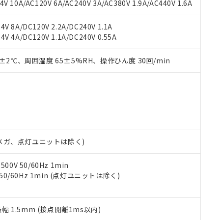
書ダウンロード
す。当社販売部門へお問い合わせください。
 10A/AC120V 6A/AC240V 3A/AC380V 1.9A/AC440V 1.6A
品・サービスに関するお客様との取引・商談に必要な範囲で利用す
合意する
キャンセル
書をダウンロードすることができます。
V 8A/DC120V 2.2A/DC240V 1.1A
利用者とは、
"個人情報の共同利用に関して"
の「1.共同利用者の
V 4A/DC120V 1.1A/DC240V 0.55A
します。
10物質）の非含有証明書
明書（当社基準）
0±2℃、周囲湿度 65±5%RH、操作ひん度 30回/min
日時点で非含有を証明するもので、過去に遡って非含有を証明するも
令のフタル酸エステル類４物質の対応では、対応完了までの期間は出
備考欄に対応日を記載しておりました。
品への在庫切替を完了していることから、特段のことがない限り、20
す。
00Vメガ、点灯ユニットは除く)
0V 50/60Hz 1min
 50/60Hz 1min (点灯ユニットは除く)
振幅 1.5mm (接点開離1ms以内)