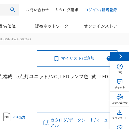
お問い合わせ
カタログ請求
ログイン/新規登録
検索
提供価値
販売ネットワーク
オンラインストア
NL-BGM-TWA-G002-YA
マイリストに追加
FAQ
成: -/点灯ユニット/NC, LEDランプ色: 黄, LEDラ
チャット
お問い合わせ
PDF出力
ダウンロード
カタログ/データシート/マニュ
アル