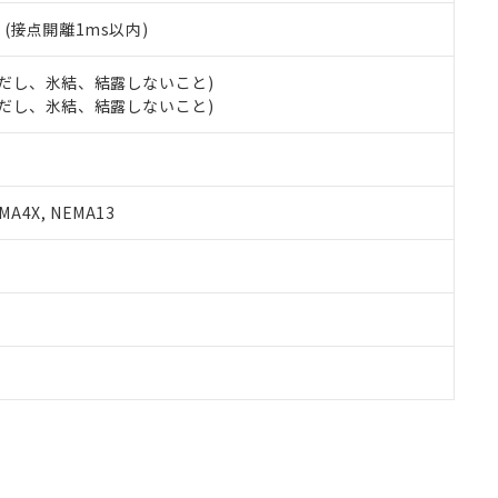
2
(接点開離1ms以内)
 (ただし、氷結、結露しないこと)
 (ただし、氷結、結露しないこと)
A4X, NEMA13