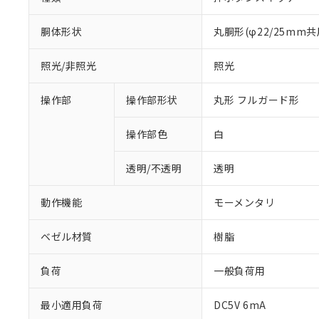
胴体形状
丸胴形(φ22/25mm共
照光/非照光
照光
操作部
操作部形状
丸形 フルガード形
操作部色
白
透明/不透明
透明
動作機能
モーメンタリ
ベゼル材質
樹脂
負荷
一般負荷用
※1 対応状況
最小適用負荷
DC5V 6mA