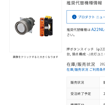
推奨代替機種情報
プロダクト ニュース 
A22NL
推奨代替機種は
さい。
押ボタンスイッチ（φ22）,
台, 接点構成: -/点灯ユニッ
画像をクリックすると大きくなります
在庫/販売状況
20
在庫/販売状況 ご利用条
販売状況
受注終了予定
機種区分