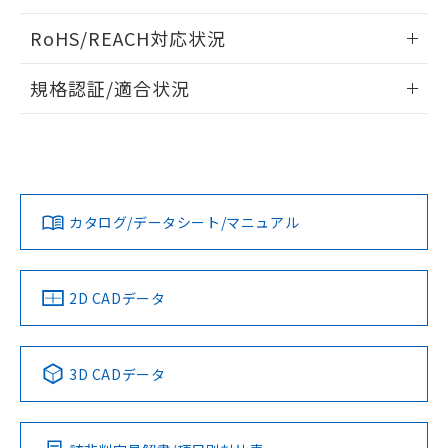
ログイン/会員登録いただくと、CADデータをダウンロー
RoHS/REACH対応状況
ドすることができます。
情報更新：2026/7/29
規格認証/適合状況
ログイン/会員登録
EU RoHS
注意事項・凡例
A22NL-BGM-TRA-P101-RAについての規格認証/適合状況に
ついては、「カスタマーサポートセンタ お客様相談室」また
は貴社担当オムロン営業員または販売店にお問い合わせくだ
対応状況
対応予定月
※1
※2
さい。
ダウンロードデータをご利用いただく前に、以下を必ずお読
みください。
カタログ/データシート/マニュアル
対応済み
ソフトウェアの使用条件
お問い合わせ
中国 RoHS
注意事項・凡例
2D CADデータ
中国 RoHS表
※1 ※2
3D CADデータ
Pb
Hg
Cd
Cr(VI)