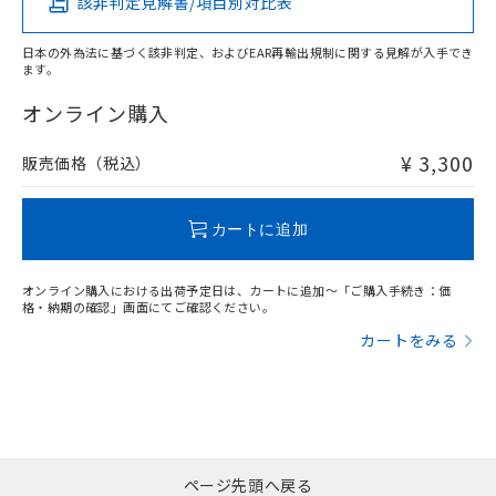
該非判定見解書/項目別対比表
X
O
O
O
日本の外為法に基づく該非判定、およびEAR再輸出規制に関する見解が入手でき
ます。
"対応済み"や非含有の記載がされた商品であっても、流通
在庫等で未対応品が混在する可能性があります。
オンライン購入
非含有品が必要な際は、弊社営業部門もしくは販売店へお
問い合わせください。
¥ 3,300
販売価格（税込）
この製品のRoHS/REACH対応状況ページへ
カートに追加
オンライン購入における出荷予定日は、カートに追加～「ご購入手続き：価
格・納期の確認」画面にてご確認ください。
カートをみる
ページ先頭へ戻る