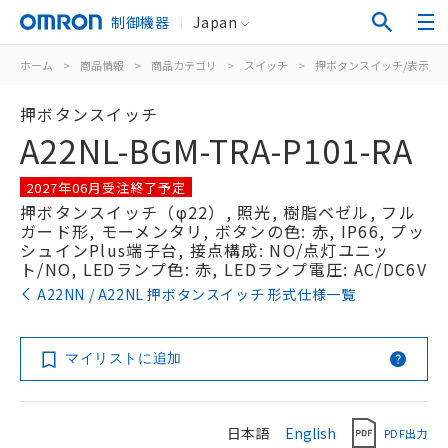
制御機器
Japan
ホーム
>
商品情報
>
商品カテゴリ
>
スイッチ
>
押ボタンスイッチ/表示灯
押ボタンスイッチ
A22NL-BGM-TRA-P101-RA
2027年06月受注終了予定
押ボタンスイッチ（φ22）, 照光, 樹脂ベゼル, フル
ガード形, モーメンタリ, ボタンの色: 赤, IP66, プッ
シュインPlus端子台, 接点構成: NO/点灯ユニッ
ト/NO, LEDランプ色: 赤, LEDランプ電圧: AC/DC6V
A22NN / A22NL 押ボタンスイッチ 形式仕様一覧
マイリストに追加
日本語
English
PDF出力