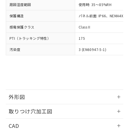
い合わせください。
お客様が当ウェブサイト上で当社にご
周囲湿度範囲
使用時: 35～85%RH
※3 非含有証明書ダウンロード
登録された部品リストについて、当社
保護構造
パネル前面: IP66、NEMA4X, N
および当社の共同利用者が、当社の製
下記の非含有証明書をダウンロードするこ
品・サービスに関するお客様との取
とができます。
感電保護クラス
Class II
合意する
キャンセル
引・商談に必要な範囲で利用すること
をご了承ください。
EU RoHS指令（10物質）の非含有証明書
PTI（トラッキング特性）
175
※当社の共同利用者とは、
"個人情報
51物質の非含有証明書（当社基準）
の共同利用に関して"
の「1.共同利
汚染度
3 (EN60947-5-1)
※本証明書は発行日時点で非含有を証明す
用者の範囲」に記載されている法人を
るもので、過去に遡って非含有を証明する
指します。
ものではありません。
また、RoHS指令のフタル酸エステル類４
物質の対応では、対応完了までの期間は出
荷製品に未対応品が混在することから備考
欄に対応日を記載しておりました。
既に当社にて対応品への在庫切替を完了
外形図
していることから、特段のことがない限
り、2022年1月12日より割愛しておりま
情報更新：2026/05/21
取りつけ穴加工図
す。
情報更新：2026/05/21
CAD