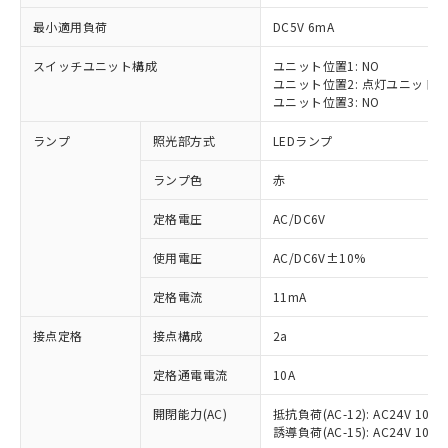
最小適用負荷
DC5V 6mA
スイッチユニット構成
ユニット位置1: NO
ユニット位置2: 点灯ユニット
※1 対応状況
ユニット位置3: NO
ランプ
照光部方式
LEDランプ
対応済み：EU RoHS指令（10物質）の
非含有に対応した製品が提供可能な商品で
ランプ色
赤
す。
対応予定：EU RoHS指令（10物質）の非含
定格電圧
AC/DC6V
ご利用条件
有に対応した製品に切り替える予定のある
商品です。
使用電圧
AC/DC6V±10%
対応予定なし：EU RoHS指令（10物質）の
以下の条件をお読みいただき、同意のうえ
非含有に非対応の商品で、対応品を出す予
定格電流
11mA
ご利用ください。
定はありません。
調査・確認中：EU RoHS指令（10物質）の
接点定格
接点構成
2a
本サービスは、当社制御機器事業取扱
※1 中国RoHS○×表
非含有の対応状況を調査中または確認中の
商品の当社在庫状況および標準価格
定格通電電流
10A
商品です。
(税抜)を提供させていただくもので
「○」：最大均質材料含有率が中国RoHSの
非該当品：ライセンス料など無形物で、有
す。
開閉能力(AC)
抵抗負荷(AC-12): AC24V 10A/A
基準値以下であることを示します。
害物質有無と関係のない商品です。
当社制御機器事業取扱商品の中には、
誘導負荷(AC-15): AC24V 10A/AC
「×」：最大均質材料含有率が中国RoHSの
仕入先様の事情により、非含有部品として