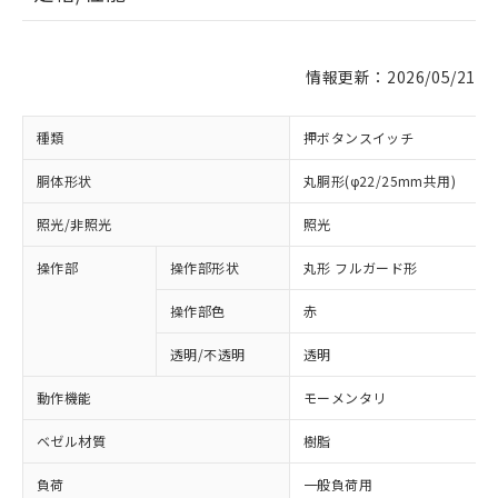
情報更新：2026/05/21
種類
押ボタンスイッチ
胴体形状
丸胴形(φ22/25mm共用)
照光/非照光
照光
操作部
操作部形状
丸形 フルガード形
操作部色
赤
透明/不透明
透明
動作機能
モーメンタリ
ベゼル材質
樹脂
負荷
一般負荷用