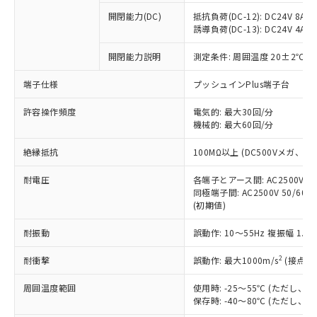
本サービスの対象外となる商品もある
基準値を超えていることを示します。
いたものが、含有品と判明した場合などや
当社は、これら貴社製品のうち、外国
ことをご了承ください。
開閉能力(DC)
抵抗負荷(DC-12): DC24V 8A/DC
「－」：未確認です。当社販売部門へお問
むを得ず変更することがあります。
為替および外国貿易法に定める商品
誘導負荷(DC-13): DC24V 4A/DC
在庫状況および標準価格照会結果は、
い合わせください。
（以下｢規制貨物等」という）を輸出
記載している更新日時点での社内デー
*EU RoHS指令（10物質）：
または国外への提供する場合は、日本
開閉能力説明
測定条件: 周囲温度 20±2℃、
記
タに基づき作成されるものであり、閲
説明
鉛(Pb) 1000ppm以下、 水銀(Hg) 1000ppm以下、 カド
*中国RoHS10物質の基準値 (GB/T26572)：
国政府の輸出許可(または役務取引許
号
覧された時点での実際の在庫および標
ミウム(Cd) 100ppm以下、
Pb(鉛) :1000ppm、 Hg(水銀) : 1000ppm、 Cd(カドミウ
端子仕様
プッシュインPlus端子台
可)を取得するなどの必要な手続きを
六価クロム(Cr(Ⅵ)) 1000ppm以下、ポリ臭化ビフェニル
ム) : 100ppm、
準価格とは異なる場合があることをご
類(PBB) 1000ppm以下、ポリ臭化ジフェニルエーテル類
Cr(Ⅵ)(六価クロム) : 1000ppm、 PBBs(ポリ臭化ビフェ
とります。
了承ください。
(PBDE) 1000ppm以下、フタル酸ビス(2-エチルヘキシ
○
一定数以上の在庫あり
ニル類) : 1000ppm、 PBDEs(ポリ臭化ジフェニルエーテ
許容操作頻度
電気的: 最大30回/分
当社は規制貨物を破棄する場合は、完
ル) (DEHP)(別名：DOP) 1000ppm以下、フタル酸ブチ
正式な納期状況および標準価格はお客
ル類) : 1000ppm、
機械的: 最大60回/分
ルベンジル（BBP） 1000ppm以下、フタル酸ジブチル
全に破砕するなど、違法に輸出されな
DBP(フタル酸ジブチル) : 1000ppm、 DIBP(フタル酸ジ
様のお取引先、またはお客様担当のオ
（DBP） 1000ppm以下、フタル酸ジイソブチル
イソブチル) : 1000ppm、 BBP(フタル酸ブチルベンジ
△
一定数には満たないが在庫あり
いよう必要な手段を講じます。
ムロン制御機器販売店・当社販売員に
(DIBP) 1000ppm以下
ル) : 1000ppm、
絶縁抵抗
100MΩ以上 (DC500Vメガ、
当社は貴社製品を、核兵器、ミサイ
但し、RoHS指令で産業用監視および制御機器に対する
DEHP(フタル酸ビス(2-エチルヘキシル)) : 1000ppm
ご相談ください。
適用除外項目は除く。
ル、化学兵器、生物兵器またはその他
－
在庫なし(最新の在庫状況につ
オムロン制御機器販売店や当社販売拠
耐電圧
各端子とアース間: AC2500V 50/
フタル酸エステル類の４物質については閾値を超える意
武器並びにこれらの製造装置等に一切
いては、お客様のお取引先、ま
図的な使用がないことを確認しています。
同極端子間: AC2500V 50/60
点は「
販売ネットワーク
」をご確認
※2 環境保護使用期限
使用いたしません。
(初期値)
たはお客様担当のオムロン制御
ください。
当社は、貴社製品を第三者に販売する
機器販売店・当社販売員にご確
在庫状況および標準価格結果を当社の
※2 対応予定月
「ｅ」：有害物質（10物質）のすべてが基
耐振動
誤動作: 10～55Hz 複振幅 1.
場合は、上記1、2および3の内容を当
認ください)
事前の承諾なく第三者に漏洩または開
準値以下であることを示します。
該第三者に通知します。また当社は、
示しないようお願いします。
2
耐衝撃
誤動作: 最大1000m/s
(接点開
部品在庫の切り替え状況などにより、予定
「10」：通常の使用状況下において有害物
販売先および販売に係わる関係者が違
マイパーツ機能（部品リスト作成サー
空
受注生産機種、また在庫状況の
月が前後することがあります。
質が外部に漏えいし、環境に深刻な影響を
法に輸出するおそれがある場合は、取
ビス）をご利用いただくには、I-Web
白
情報を公開していない機種
周囲温度範囲
使用時: -25～55℃ (ただし
及ぼさない年数を意味します。
り引きをいたしません。
メンバーズにご登録されている必要が
保存時: -40～80℃ (ただし
「－」：未確認です。当社販売部門へお問
あります。