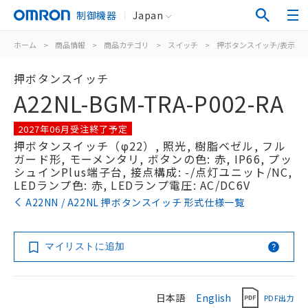
制御機器
Japan
ホーム
>
商品情報
>
商品カテゴリ
>
スイッチ
>
押ボタンスイッチ/表示灯
押ボタンスイッチ
A22NL-BGM-TRA-P002-RA
2027年06月受注終了予定
押ボタンスイッチ（φ22）, 照光, 樹脂ベゼル, フル
ガード形, モーメンタリ, ボタンの色: 赤, IP66, プッ
シュインPlus端子台, 接点構成: -/点灯ユニット/NC,
LEDランプ色: 赤, LEDランプ電圧: AC/DC6V
A22NN / A22NL 押ボタンスイッチ 形式仕様一覧
マイリストに追加
日本語
English
PDF出力