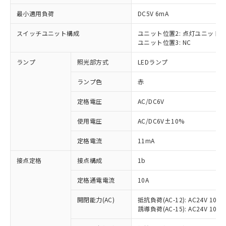
最小適用負荷
DC5V 6mA
スイッチユニット構成
ユニット位置2: 点灯ユニット
ユニット位置3: NC
※1 対応状況
ランプ
照光部方式
LEDランプ
対応済み：EU RoHS指令（10物質）の
非含有に対応した製品が提供可能な商品で
ランプ色
赤
す。
対応予定：EU RoHS指令（10物質）の非含
定格電圧
AC/DC6V
ご利用条件
有に対応した製品に切り替える予定のある
使用電圧
AC/DC6V±10%
商品です。
対応予定なし：EU RoHS指令（10物質）の
以下の条件をお読みいただき、同意のうえ
定格電流
11mA
非含有に非対応の商品で、対応品を出す予
ご利用ください。
定はありません。
接点定格
接点構成
1b
調査・確認中：EU RoHS指令（10物質）の
本サービスは、当社制御機器事業取扱
※1 中国RoHS○×表
非含有の対応状況を調査中または確認中の
商品の当社在庫状況および標準価格
定格通電電流
10A
商品です。
(税抜)を提供させていただくもので
「○」：最大均質材料含有率が中国RoHSの
非該当品：ライセンス料など無形物で、有
開閉能力(AC)
抵抗負荷(AC-12): AC24V 10A/A
す。
基準値以下であることを示します。
害物質有無と関係のない商品です。
誘導負荷(AC-15): AC24V 10A/AC
当社制御機器事業取扱商品の中には、
「×」：最大均質材料含有率が中国RoHSの
仕入先様の事情により、非含有部品として
本サービスの対象外となる商品もある