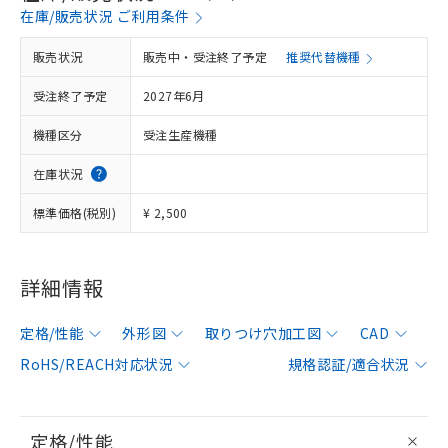
在庫/販売状況 ご利用条件
販売状況
販売中・受注終了予定
推奨代替機種
受注終了予定
2027年6月
機種区分
受注生産機種
在庫状況
標準価格(税別)
¥ 2,500
詳細情報
定格/性能
外形図
取りつけ穴加工図
CAD
RoHS/REACH対応状況
規格認証/適合状況
定格/性能