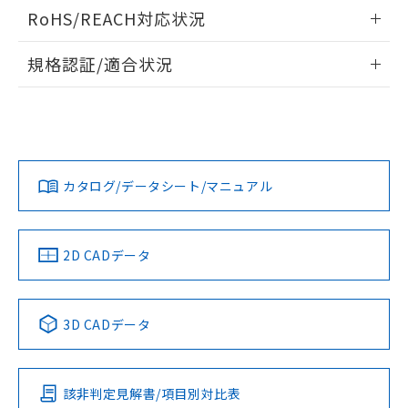
ログイン/会員登録いただくと、CADデータをダウンロー
RoHS/REACH対応状況
ドすることができます。
情報更新：2026/7/29
規格認証/適合状況
ログイン/会員登録
EU RoHS
注意事項・凡例
A22NL-BGM-TRA-P002-RAについての規格認証/適合状況に
ついては、「カスタマーサポートセンタ お客様相談室」また
は貴社担当オムロン営業員または販売店にお問い合わせくだ
対応状況
対応予定月
※1
※2
さい。
ダウンロードデータをご利用いただく前に、以下を必ずお読
みください。
カタログ/データシート/マニュアル
対応済み
ソフトウェアの使用条件
お問い合わせ
中国 RoHS
注意事項・凡例
2D CADデータ
中国 RoHS表
※1 ※2
3D CADデータ
Pb
Hg
Cd
Cr(VI)
該非判定見解書/項目別対比表
X
O
O
O