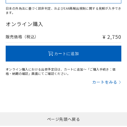
日本の外為法に基づく該非判定、およびEAR再輸出規制に関する見解が入手でき
ます。
"対応済み"や非含有の記載がされた商品であっても、流通
在庫等で未対応品が混在する可能性があります。
オンライン購入
非含有品が必要な際は、弊社営業部門もしくは販売店へお
問い合わせください。
¥ 2,750
販売価格（税込）
この製品のRoHS/REACH対応状況ページへ
カートに追加
オンライン購入における出荷予定日は、カートに追加～「ご購入手続き：価
格・納期の確認」画面にてご確認ください。
カートをみる
ページ先頭へ戻る