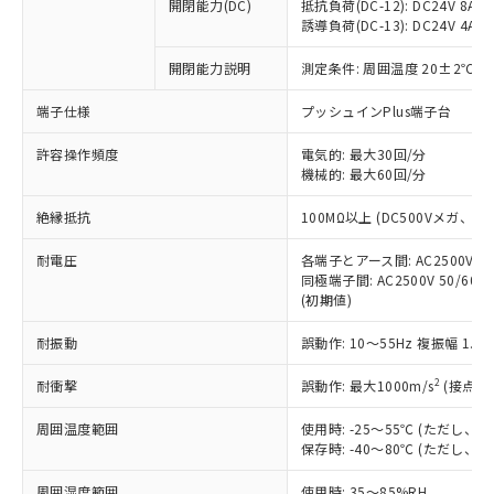
基準値を超えていることを示します。
いたものが、含有品と判明した場合などや
開閉能力(DC)
抵抗負荷(DC-12): DC24V 8A/DC
当社は、これら貴社製品のうち、外国
ことをご了承ください。
「－」：未確認です。当社販売部門へお問
誘導負荷(DC-13): DC24V 4A/DC
むを得ず変更することがあります。
為替および外国貿易法に定める商品
在庫状況および標準価格照会結果は、
い合わせください。
（以下｢規制貨物等」という）を輸出
記載している更新日時点での社内デー
開閉能力説明
測定条件: 周囲温度 20±2℃、
*EU RoHS指令（10物質）：
または国外への提供する場合は、日本
記
タに基づき作成されるものであり、閲
説明
鉛(Pb) 1000ppm以下、 水銀(Hg) 1000ppm以下、 カド
*中国RoHS10物質の基準値 (GB/T26572)：
国政府の輸出許可(または役務取引許
号
覧された時点での実際の在庫および標
ミウム(Cd) 100ppm以下、
Pb(鉛) :1000ppm、 Hg(水銀) : 1000ppm、 Cd(カドミウ
端子仕様
プッシュインPlus端子台
可)を取得するなどの必要な手続きを
六価クロム(Cr(Ⅵ)) 1000ppm以下、ポリ臭化ビフェニル
ム) : 100ppm、
準価格とは異なる場合があることをご
類(PBB) 1000ppm以下、ポリ臭化ジフェニルエーテル類
Cr(Ⅵ)(六価クロム) : 1000ppm、 PBBs(ポリ臭化ビフェ
とります。
了承ください。
許容操作頻度
電気的: 最大30回/分
(PBDE) 1000ppm以下、フタル酸ビス(2-エチルヘキシ
○
一定数以上の在庫あり
ニル類) : 1000ppm、 PBDEs(ポリ臭化ジフェニルエーテ
当社は規制貨物を破棄する場合は、完
ル) (DEHP)(別名：DOP) 1000ppm以下、フタル酸ブチ
機械的: 最大60回/分
正式な納期状況および標準価格はお客
ル類) : 1000ppm、
ルベンジル（BBP） 1000ppm以下、フタル酸ジブチル
全に破砕するなど、違法に輸出されな
DBP(フタル酸ジブチル) : 1000ppm、 DIBP(フタル酸ジ
様のお取引先、またはお客様担当のオ
（DBP） 1000ppm以下、フタル酸ジイソブチル
イソブチル) : 1000ppm、 BBP(フタル酸ブチルベンジ
△
一定数には満たないが在庫あり
いよう必要な手段を講じます。
絶縁抵抗
100MΩ以上 (DC500Vメガ、
ムロン制御機器販売店・当社販売員に
(DIBP) 1000ppm以下
ル) : 1000ppm、
当社は貴社製品を、核兵器、ミサイ
但し、RoHS指令で産業用監視および制御機器に対する
DEHP(フタル酸ビス(2-エチルヘキシル)) : 1000ppm
ご相談ください。
適用除外項目は除く。
耐電圧
各端子とアース間: AC2500V 50/
ル、化学兵器、生物兵器またはその他
－
在庫なし(最新の在庫状況につ
オムロン制御機器販売店や当社販売拠
フタル酸エステル類の４物質については閾値を超える意
同極端子間: AC2500V 50/60
武器並びにこれらの製造装置等に一切
いては、お客様のお取引先、ま
図的な使用がないことを確認しています。
点は「
販売ネットワーク
」をご確認
(初期値)
※2 環境保護使用期限
使用いたしません。
たはお客様担当のオムロン制御
ください。
当社は、貴社製品を第三者に販売する
機器販売店・当社販売員にご確
在庫状況および標準価格結果を当社の
耐振動
誤動作: 10～55Hz 複振幅 1.
※2 対応予定月
「ｅ」：有害物質（10物質）のすべてが基
場合は、上記1、2および3の内容を当
認ください)
事前の承諾なく第三者に漏洩または開
準値以下であることを示します。
該第三者に通知します。また当社は、
示しないようお願いします。
2
耐衝撃
誤動作: 最大1000m/s
(接点開
部品在庫の切り替え状況などにより、予定
「10」：通常の使用状況下において有害物
販売先および販売に係わる関係者が違
マイパーツ機能（部品リスト作成サー
空
受注生産機種、また在庫状況の
月が前後することがあります。
質が外部に漏えいし、環境に深刻な影響を
法に輸出するおそれがある場合は、取
周囲温度範囲
使用時: -25～55℃ (ただし
ビス）をご利用いただくには、I-Web
白
情報を公開していない機種
及ぼさない年数を意味します。
り引きをいたしません。
保存時: -40～80℃ (ただし
メンバーズにご登録されている必要が
「－」：未確認です。当社販売部門へお問
あります。
い合わせください。
周囲湿度範囲
使用時: 35～85%RH