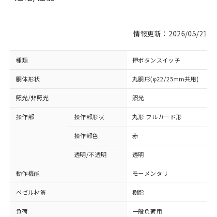
情報更新：2026/05/21
種類
押ボタンスイッチ
胴体形状
丸胴形(φ22/25mm共用)
照光/非照光
照光
操作部
操作部形状
丸形 フルガード形
操作部色
赤
透明/不透明
透明
動作機能
モーメンタリ
ベゼル材質
樹脂
負荷
一般負荷用