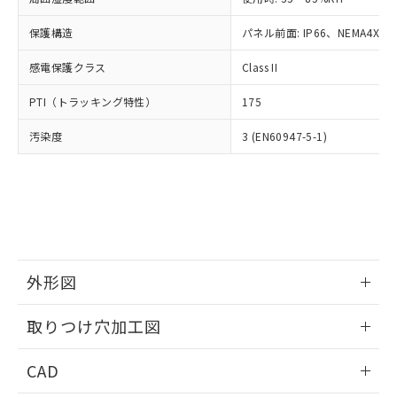
お客様が当ウェブサイト上で当社にご
※3 非含有証明書ダウンロード
登録された部品リストについて、当社
保護構造
パネル前面: IP66、NEMA4X, N
および当社の共同利用者が、当社の製
下記の非含有証明書をダウンロードするこ
品・サービスに関するお客様との取
感電保護クラス
Class II
とができます。
合意する
キャンセル
引・商談に必要な範囲で利用すること
をご了承ください。
PTI（トラッキング特性）
175
EU RoHS指令（10物質）の非含有証明書
※当社の共同利用者とは、
"個人情報
51物質の非含有証明書（当社基準）
の共同利用に関して"
の「1.共同利
汚染度
3 (EN60947-5-1)
※本証明書は発行日時点で非含有を証明す
用者の範囲」に記載されている法人を
るもので、過去に遡って非含有を証明する
指します。
ものではありません。
また、RoHS指令のフタル酸エステル類４
物質の対応では、対応完了までの期間は出
荷製品に未対応品が混在することから備考
欄に対応日を記載しておりました。
既に当社にて対応品への在庫切替を完了
外形図
していることから、特段のことがない限
情報更新：2026/05/21
り、2022年1月12日より割愛しておりま
取りつけ穴加工図
す。
情報更新：2026/05/21
CAD