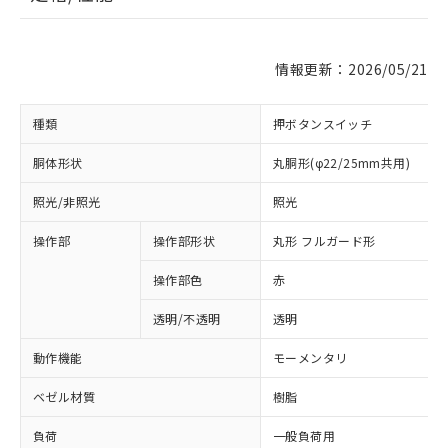
情報更新：2026/05/21
種類
押ボタンスイッチ
胴体形状
丸胴形(φ22/25mm共用)
照光/非照光
照光
操作部
操作部形状
丸形 フルガード形
操作部色
赤
透明/不透明
透明
動作機能
モーメンタリ
ベゼル材質
樹脂
負荷
一般負荷用