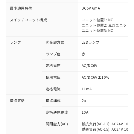
最小適用負荷
DC5V 6mA
スイッチユニット構成
ユニット位置1: NC
ユニット位置2: 点灯ユニット
※1 対応状況
ユニット位置3: NC
ランプ
照光部方式
LEDランプ
対応済み：EU RoHS指令（10物質）の
非含有に対応した製品が提供可能な商品で
ランプ色
赤
す。
対応予定：EU RoHS指令（10物質）の非含
定格電圧
AC/DC6V
ご利用条件
有に対応した製品に切り替える予定のある
商品です。
使用電圧
AC/DC6V±10%
対応予定なし：EU RoHS指令（10物質）の
以下の条件をお読みいただき、同意のうえ
非含有に非対応の商品で、対応品を出す予
定格電流
11mA
ご利用ください。
定はありません。
調査・確認中：EU RoHS指令（10物質）の
接点定格
接点構成
2b
本サービスは、当社制御機器事業取扱
※1 中国RoHS○×表
非含有の対応状況を調査中または確認中の
商品の当社在庫状況および標準価格
定格通電電流
10A
商品です。
(税抜)を提供させていただくもので
「○」：最大均質材料含有率が中国RoHSの
非該当品：ライセンス料など無形物で、有
す。
開閉能力(AC)
抵抗負荷(AC-12): AC24V 10A/A
基準値以下であることを示します。
害物質有無と関係のない商品です。
当社制御機器事業取扱商品の中には、
誘導負荷(AC-15): AC24V 10A/AC
「×」：最大均質材料含有率が中国RoHSの
仕入先様の事情により、非含有部品として