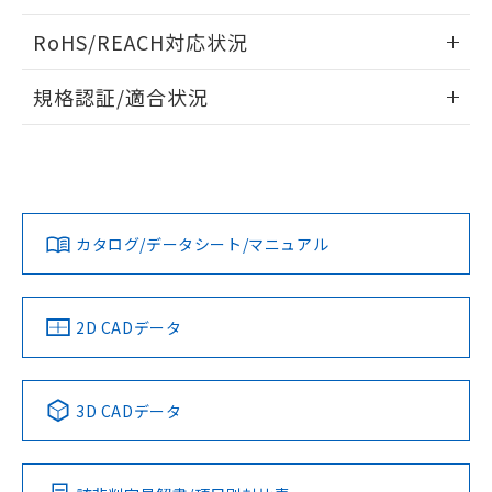
ログイン/会員登録いただくと、CADデータをダウンロー
RoHS/REACH対応状況
ドすることができます。
情報更新：2026/7/29
規格認証/適合状況
ログイン/会員登録
EU RoHS
注意事項・凡例
UL認証
CSA認証
CEマーキング
Yes
Yes
Yes
対応状況
対応予定月
※1
※2
ダウンロードデータをご利用いただく前に、以下を必ずお読
みください。
カタログ/データシート/マニュアル
対応済み
ソフトウェアの使用条件
LR型式承認
DNV型式承認
BV型式承認
KR型式承
（イギリス
（ノルウェー
（フランス
（韓国
船舶規格）
船舶規格）
船舶規格）
船舶規格
中国 RoHS
注意事項・凡例
2D CADデータ
No
No
No
No
中国 RoHS表
※1 ※2
3D CADデータ
この製品の規格認証/適合状況ページへ
Pb
Hg
Cd
Cr(VI)
その他の認証はこちらのページからご検索ください