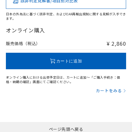
該非判定見解書/項目別対比表
X
O
O
O
日本の外為法に基づく該非判定、およびEAR再輸出規制に関する見解が入手でき
ます。
"対応済み"や非含有の記載がされた商品であっても、流通
在庫等で未対応品が混在する可能性があります。
オンライン購入
非含有品が必要な際は、弊社営業部門もしくは販売店へお
問い合わせください。
¥ 2,860
販売価格（税込）
この製品のRoHS/REACH対応状況ページへ
カートに追加
オンライン購入における出荷予定日は、カートに追加～「ご購入手続き：価
格・納期の確認」画面にてご確認ください。
カートをみる
ページ先頭へ戻る