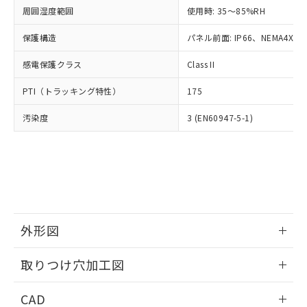
い合わせください。
お客様が当ウェブサイト上で当社にご
周囲湿度範囲
使用時: 35～85%RH
※3 非含有証明書ダウンロード
登録された部品リストについて、当社
保護構造
パネル前面: IP66、NEMA4X, N
および当社の共同利用者が、当社の製
下記の非含有証明書をダウンロードするこ
品・サービスに関するお客様との取
とができます。
感電保護クラス
Class II
合意する
キャンセル
引・商談に必要な範囲で利用すること
をご了承ください。
EU RoHS指令（10物質）の非含有証明書
PTI（トラッキング特性）
175
※当社の共同利用者とは、
"個人情報
51物質の非含有証明書（当社基準）
の共同利用に関して"
の「1.共同利
汚染度
3 (EN60947-5-1)
※本証明書は発行日時点で非含有を証明す
用者の範囲」に記載されている法人を
るもので、過去に遡って非含有を証明する
指します。
ものではありません。
また、RoHS指令のフタル酸エステル類４
物質の対応では、対応完了までの期間は出
荷製品に未対応品が混在することから備考
欄に対応日を記載しておりました。
既に当社にて対応品への在庫切替を完了
外形図
していることから、特段のことがない限
り、2022年1月12日より割愛しておりま
情報更新：2026/05/21
取りつけ穴加工図
す。
情報更新：2026/05/21
CAD