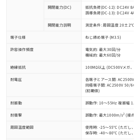
本サービスの対象外となる商品もある
基準値を超えていることを示します。
いたものが、含有品と判明した場合などや
当社は、これら貴社製品のうち、外国
ことをご了承ください。
開閉能力(DC)
抵抗負荷(DC-12): DC24V 8A/DC
「－」：未確認です。当社販売部門へお問
むを得ず変更することがあります。
為替および外国貿易法に定める商品
誘導負荷(DC-13): DC24V 4A/DC
在庫状況および標準価格照会結果は、
い合わせください。
（以下｢規制貨物等」という）を輸出
記載している更新日時点での社内デー
*EU RoHS指令（10物質）：
または国外への提供する場合は、日本
開閉能力説明
測定条件: 周囲温度 20±2℃、
記
タに基づき作成されるものであり、閲
説明
鉛(Pb) 1000ppm以下、 水銀(Hg) 1000ppm以下、 カド
*中国RoHS10物質の基準値 (GB/T26572)：
国政府の輸出許可(または役務取引許
号
覧された時点での実際の在庫および標
ミウム(Cd) 100ppm以下、
Pb(鉛) :1000ppm、 Hg(水銀) : 1000ppm、 Cd(カドミウ
端子仕様
ねじ締め端子 (M3.5)
可)を取得するなどの必要な手続きを
六価クロム(Cr(Ⅵ)) 1000ppm以下、ポリ臭化ビフェニル
ム) : 100ppm、
準価格とは異なる場合があることをご
類(PBB) 1000ppm以下、ポリ臭化ジフェニルエーテル類
Cr(Ⅵ)(六価クロム) : 1000ppm、 PBBs(ポリ臭化ビフェ
とります。
了承ください。
(PBDE) 1000ppm以下、フタル酸ビス(2-エチルヘキシ
○
一定数以上の在庫あり
ニル類) : 1000ppm、 PBDEs(ポリ臭化ジフェニルエーテ
許容操作頻度
電気的: 最大30回/分
当社は規制貨物を破棄する場合は、完
ル) (DEHP)(別名：DOP) 1000ppm以下、フタル酸ブチ
正式な納期状況および標準価格はお客
ル類) : 1000ppm、
機械的: 最大60回/分
ルベンジル（BBP） 1000ppm以下、フタル酸ジブチル
全に破砕するなど、違法に輸出されな
DBP(フタル酸ジブチル) : 1000ppm、 DIBP(フタル酸ジ
様のお取引先、またはお客様担当のオ
（DBP） 1000ppm以下、フタル酸ジイソブチル
イソブチル) : 1000ppm、 BBP(フタル酸ブチルベンジ
△
一定数には満たないが在庫あり
いよう必要な手段を講じます。
ムロン制御機器販売店・当社販売員に
(DIBP) 1000ppm以下
ル) : 1000ppm、
絶縁抵抗
100MΩ以上 (DC500Vメガ、
当社は貴社製品を、核兵器、ミサイ
但し、RoHS指令で産業用監視および制御機器に対する
DEHP(フタル酸ビス(2-エチルヘキシル)) : 1000ppm
ご相談ください。
適用除外項目は除く。
ル、化学兵器、生物兵器またはその他
－
在庫なし(最新の在庫状況につ
オムロン制御機器販売店や当社販売拠
耐電圧
各端子とアース間: AC2500V 50/
フタル酸エステル類の４物質については閾値を超える意
武器並びにこれらの製造装置等に一切
いては、お客様のお取引先、ま
図的な使用がないことを確認しています。
同極端子間: AC2500V 50/60
点は「
販売ネットワーク
」をご確認
※2 環境保護使用期限
使用いたしません。
(初期値)
たはお客様担当のオムロン制御
ください。
当社は、貴社製品を第三者に販売する
機器販売店・当社販売員にご確
在庫状況および標準価格結果を当社の
※2 対応予定月
「ｅ」：有害物質（10物質）のすべてが基
耐振動
誤動作: 10～55Hz 複振幅 1.
場合は、上記1、2および3の内容を当
認ください)
事前の承諾なく第三者に漏洩または開
準値以下であることを示します。
該第三者に通知します。また当社は、
示しないようお願いします。
2
耐衝撃
誤動作: 最大1000m/s
(接点開
部品在庫の切り替え状況などにより、予定
「10」：通常の使用状況下において有害物
販売先および販売に係わる関係者が違
マイパーツ機能（部品リスト作成サー
空
受注生産機種、また在庫状況の
月が前後することがあります。
質が外部に漏えいし、環境に深刻な影響を
法に輸出するおそれがある場合は、取
ビス）をご利用いただくには、I-Web
白
情報を公開していない機種
周囲温度範囲
使用時: -25～55℃ (ただし
及ぼさない年数を意味します。
り引きをいたしません。
メンバーズにご登録されている必要が
保存時: -40～80℃ (ただし
「－」：未確認です。当社販売部門へお問
あります。