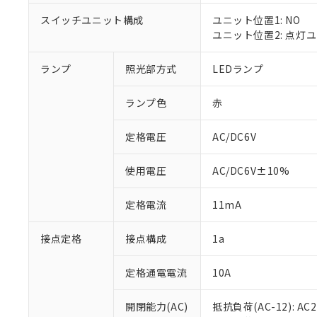
対応済み：EU
対応予定：EU R
スイッチユニット構成
ユニット位置1: NO
対応予定なし：EU
ユニット位置2: 点灯
調査・確認中：EU
ご利用条件
非該当品：ライセ
ランプ
照光部方式
LEDランプ
※1 中国RoHS
仕入先様の事情に
があります。
以下の条件をお読
「○」：最大均質
ランプ色
赤
「×」：最大均質
本サービスは
当社は、これ
*EU RoHS指令（10物
「－」：未確認で
鉛(Pb) 1000ppm以下、
定格電圧
AC/DC6V
くものです。
う）を輸出ま
記
説明
六価クロム(Cr(Ⅵ)) 1
当社制御機器
などの必要な
フタル酸ビス(2-エチルヘ
号
*中国RoHS10物質の基準値 
ル（DBP） 1000ppm
在庫状況およ
当社は規制貨
使用電圧
AC/DC6V±10%
Pb(鉛) :1000ppm、 Hg
但し、RoHS指令で産
のであり、閲
ます。
Cr(Ⅵ)(六価クロム) : 
フタル酸エステル類の４
○
一定数以
DBP(フタル酸ジブチル) :
い。
当社は貴社製
定格電流
11mA
DEHP(フタル酸ビス(2-エ
正式な納期状
置等に一切使
当社販売員に
※2 対応予定月
△
一定数に
当社は、貴社
接点定格
接点構成
1a
オムロン制御
また当社は、
※2 環境保護使
在庫状況およ
部品在庫の切り替
たしません。
－
在庫なし
す。
定格通電電流
10A
「ｅ」：有害物質
機器販売
マイパーツ機
「10」：通常の
ている必要が
味します。
開閉能力(AC)
抵抗負荷(AC-12): AC24
空
受注生産
お客様が当ウ