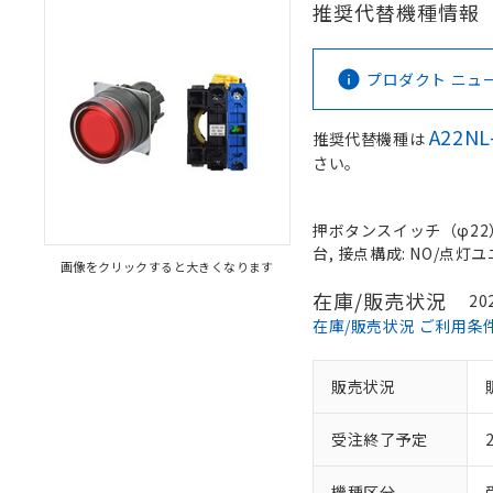
推奨代替機種情報
プロダクト ニュース 
A22NL
推奨代替機種は
さい。
押ボタンスイッチ（φ22）,
台, 接点構成: NO/点灯ユニ
画像をクリックすると大きくなります
在庫/販売状況
20
在庫/販売状況 ご利用条
販売状況
受注終了予定
機種区分