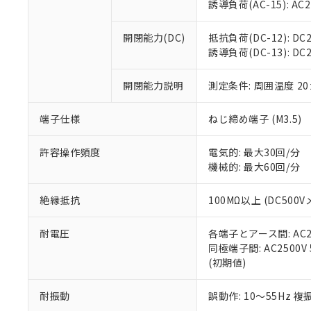
※3 非含有証明
「－」：未確認で
誘導負荷(AC-15): AC24V
白
が、当社の製
さい。
下記の非含有証明
開閉能力(DC)
抵抗負荷(DC-12): DC24
※当社の共同
誘導負荷(DC-13): DC24
いる法人を指
EU RoHS指令（
51物質の非含有証
開閉能力説明
測定条件: 周囲温度 2
※本証明書は発行
また、RoHS指
混在することから
端子仕様
ねじ締め端子 (M3.5)
既に当社にて対応
り割愛しておりま
許容操作頻度
電気的: 最大30回/分
機械的: 最大60回/分
絶縁抵抗
100MΩ以上 (DC5
耐電圧
各端子とアース間: AC250
同極端子間: AC2500V
(初期値)
耐振動
誤動作: 10～55Hz 複