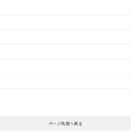
情報更新：2
情報更新：2
ードすることができます。
情報更新：
ログイン/会員登録
CCC認証
電波法
みください。
Yes
N/A
非含有証明書
※3
ページ先頭へ戻る
ダウンロードはこちら