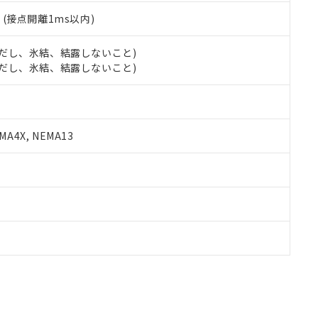
2
(接点開離1ms以内)
 (ただし、氷結、結露しないこと)
 (ただし、氷結、結露しないこと)
A4X, NEMA13