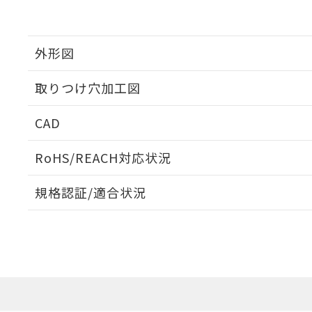
外形図
取りつけ穴加工図
CAD
ログイン/会員登録いただくと、CADデータをダウンロ
RoHS/REACH対応状況
規格認証/適合状況
EU RoHS
注意事項・凡例
UL認証
CSA認証
CEマーキング
ダウンロードデータをご利用いただく前に、以下を必ずお読
Yes
Yes
Yes
対応状況
対応予定月
※1
※2
ソフトウェアの使用条件
対応済み