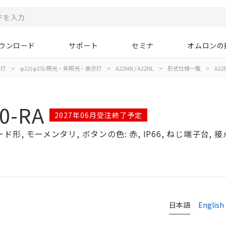
ウンロード
サポート
セミナ
オムロンの
示灯
>
φ22(φ25):照光・非照光・表示灯
>
A22NN / A22NL
>
形式仕様一覧
>
A22
0-RA
2027年06月受注終了予定
, モーメンタリ, ボタンの色: 赤, IP66, ねじ端子台, 接点構
日本語
English