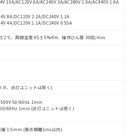
書ダウンロード
す。当社販売部門へお問い合わせください。
 10A/AC120V 6A/AC240V 3A/AC380V 1.9A/AC440V 1.6A
品・サービスに関するお客様との取引・商談に必要な範囲で利用す
合意する
キャンセル
書をダウンロードすることができます。
V 8A/DC120V 2.2A/DC240V 1.1A
利用者とは、
"個人情報の共同利用に関して"
の「1.共同利用者の
V 4A/DC120V 1.1A/DC240V 0.55A
します。
10物質）の非含有証明書
明書（当社基準）
0±2℃、周囲湿度 65±5%RH、操作ひん度 30回/min
日時点で非含有を証明するもので、過去に遡って非含有を証明するも
令のフタル酸エステル類４物質の対応では、対応完了までの期間は出
備考欄に対応日を記載しておりました。
品への在庫切替を完了していることから、特段のことがない限り、20
す。
00Vメガ、点灯ユニットは除く)
0V 50/60Hz 1min
 50/60Hz 1min (点灯ユニットは除く)
振幅 1.5mm (接点開離1ms以内)