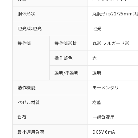
胴体形状
丸胴形(φ22/25mm共
照光/非照光
照光
操作部
操作部形状
丸形 フルガード形
操作部色
赤
透明/不透明
透明
動作機能
モーメンタリ
ベゼル材質
樹脂
負荷
一般負荷用
※1 対応状況
最小適用負荷
DC5V 6mA