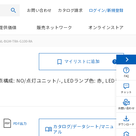
お問い合わせ
カタログ請求
ログイン/新規登録
検索
提供価値
販売ネットワーク
オンラインストア
NL-BGM-TRA-G100-RA
マイリストに追加
FAQ
成: NO/点灯ユニット/-, LEDランプ色: 赤, LEDラ
チャット
お問い合わせ
PDF出力
ダウンロード
カタログ/データシート/マニュ
アル