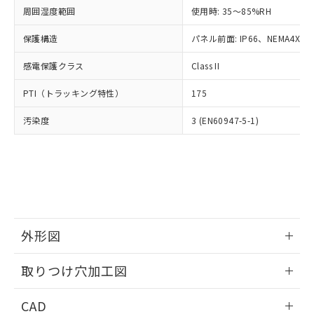
い合わせください。
お客様が当ウェブサイト上で当社にご
周囲湿度範囲
使用時: 35～85%RH
※3 非含有証明書ダウンロード
登録された部品リストについて、当社
保護構造
パネル前面: IP66、NEMA4X, N
および当社の共同利用者が、当社の製
下記の非含有証明書をダウンロードするこ
品・サービスに関するお客様との取
とができます。
感電保護クラス
Class II
合意する
キャンセル
引・商談に必要な範囲で利用すること
をご了承ください。
EU RoHS指令（10物質）の非含有証明書
PTI（トラッキング特性）
175
※当社の共同利用者とは、
"個人情報
51物質の非含有証明書（当社基準）
の共同利用に関して"
の「1.共同利
汚染度
3 (EN60947-5-1)
※本証明書は発行日時点で非含有を証明す
用者の範囲」に記載されている法人を
るもので、過去に遡って非含有を証明する
指します。
ものではありません。
また、RoHS指令のフタル酸エステル類４
物質の対応では、対応完了までの期間は出
荷製品に未対応品が混在することから備考
欄に対応日を記載しておりました。
既に当社にて対応品への在庫切替を完了
外形図
していることから、特段のことがない限
り、2022年1月12日より割愛しておりま
情報更新：2026/05/21
取りつけ穴加工図
す。
情報更新：2026/05/21
CAD