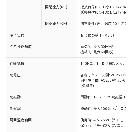
本サービスの対象外となる商品もある
基準値を超えていることを示します。
いたものが、含有品と判明した場合などや
当社は、これら貴社製品のうち、外国
ことをご了承ください。
開閉能力(DC)
抵抗負荷(DC-12): DC24V 8A/DC
「－」：未確認です。当社販売部門へお問
むを得ず変更することがあります。
為替および外国貿易法に定める商品
誘導負荷(DC-13): DC24V 4A/DC
在庫状況および標準価格照会結果は、
い合わせください。
（以下｢規制貨物等」という）を輸出
記載している更新日時点での社内デー
*EU RoHS指令（10物質）：
または国外への提供する場合は、日本
開閉能力説明
測定条件: 周囲温度 20±2℃、
記
タに基づき作成されるものであり、閲
説明
鉛(Pb) 1000ppm以下、 水銀(Hg) 1000ppm以下、 カド
*中国RoHS10物質の基準値 (GB/T26572)：
国政府の輸出許可(または役務取引許
号
覧された時点での実際の在庫および標
ミウム(Cd) 100ppm以下、
Pb(鉛) :1000ppm、 Hg(水銀) : 1000ppm、 Cd(カドミウ
端子仕様
ねじ締め端子 (M3.5)
可)を取得するなどの必要な手続きを
六価クロム(Cr(Ⅵ)) 1000ppm以下、ポリ臭化ビフェニル
ム) : 100ppm、
準価格とは異なる場合があることをご
類(PBB) 1000ppm以下、ポリ臭化ジフェニルエーテル類
Cr(Ⅵ)(六価クロム) : 1000ppm、 PBBs(ポリ臭化ビフェ
とります。
了承ください。
(PBDE) 1000ppm以下、フタル酸ビス(2-エチルヘキシ
○
一定数以上の在庫あり
ニル類) : 1000ppm、 PBDEs(ポリ臭化ジフェニルエーテ
許容操作頻度
電気的: 最大30回/分
当社は規制貨物を破棄する場合は、完
ル) (DEHP)(別名：DOP) 1000ppm以下、フタル酸ブチ
正式な納期状況および標準価格はお客
ル類) : 1000ppm、
機械的: 最大60回/分
ルベンジル（BBP） 1000ppm以下、フタル酸ジブチル
全に破砕するなど、違法に輸出されな
DBP(フタル酸ジブチル) : 1000ppm、 DIBP(フタル酸ジ
様のお取引先、またはお客様担当のオ
（DBP） 1000ppm以下、フタル酸ジイソブチル
イソブチル) : 1000ppm、 BBP(フタル酸ブチルベンジ
△
一定数には満たないが在庫あり
いよう必要な手段を講じます。
ムロン制御機器販売店・当社販売員に
(DIBP) 1000ppm以下
ル) : 1000ppm、
絶縁抵抗
100MΩ以上 (DC500Vメガ、
当社は貴社製品を、核兵器、ミサイ
但し、RoHS指令で産業用監視および制御機器に対する
DEHP(フタル酸ビス(2-エチルヘキシル)) : 1000ppm
ご相談ください。
適用除外項目は除く。
ル、化学兵器、生物兵器またはその他
－
在庫なし(最新の在庫状況につ
オムロン制御機器販売店や当社販売拠
耐電圧
各端子とアース間: AC2500V 50/
フタル酸エステル類の４物質については閾値を超える意
武器並びにこれらの製造装置等に一切
いては、お客様のお取引先、ま
図的な使用がないことを確認しています。
同極端子間: AC2500V 50/60
点は「
販売ネットワーク
」をご確認
※2 環境保護使用期限
使用いたしません。
(初期値)
たはお客様担当のオムロン制御
ください。
当社は、貴社製品を第三者に販売する
機器販売店・当社販売員にご確
在庫状況および標準価格結果を当社の
※2 対応予定月
「ｅ」：有害物質（10物質）のすべてが基
耐振動
誤動作: 10～55Hz 複振幅 1.
場合は、上記1、2および3の内容を当
認ください)
事前の承諾なく第三者に漏洩または開
準値以下であることを示します。
該第三者に通知します。また当社は、
示しないようお願いします。
2
耐衝撃
誤動作: 最大1000m/s
(接点開
部品在庫の切り替え状況などにより、予定
「10」：通常の使用状況下において有害物
販売先および販売に係わる関係者が違
マイパーツ機能（部品リスト作成サー
空
受注生産機種、また在庫状況の
月が前後することがあります。
質が外部に漏えいし、環境に深刻な影響を
法に輸出するおそれがある場合は、取
ビス）をご利用いただくには、I-Web
白
情報を公開していない機種
周囲温度範囲
使用時: -25～55℃ (ただし
及ぼさない年数を意味します。
り引きをいたしません。
メンバーズにご登録されている必要が
保存時: -40～80℃ (ただし
「－」：未確認です。当社販売部門へお問
あります。