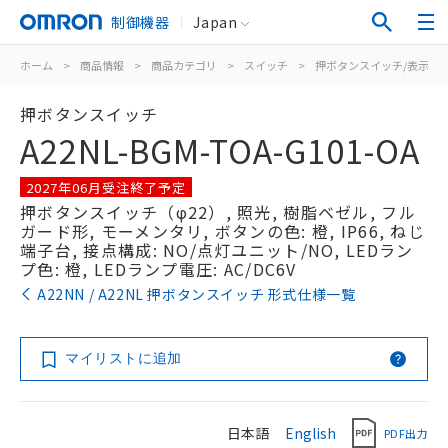
制御機器
Japan
ホーム
>
商品情報
>
商品カテゴリ
>
スイッチ
>
押ボタンスイッチ/表示灯
押ボタンスイッチ
A22NL-BGM-TOA-G101-OA
2027年06月受注終了予定
押ボタンスイッチ（φ22）, 照光, 樹脂ベゼル, フル
ガード形, モーメンタリ, ボタンの色: 橙, IP66, ねじ
端子台, 接点構成: NO/点灯ユニット/NO, LEDラン
プ色: 橙, LEDランプ電圧: AC/DC6V
A22NN / A22NL 押ボタンスイッチ 形式仕様一覧
マイリストに追加
日本語
English
PDF出力