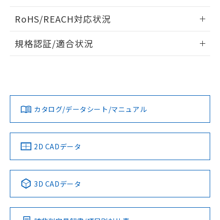
ログイン/会員登録いただくと、CADデータをダウンロー
RoHS/REACH対応状況
ドすることができます。
情報更新：2026/7/29
規格認証/適合状況
ログイン/会員登録
EU RoHS
注意事項・凡例
UL認証
CSA認証
CEマーキング
Yes
Yes
Yes
対応状況
対応予定月
※1
※2
ダウンロードデータをご利用いただく前に、以下を必ずお読
みください。
カタログ/データシート/マニュアル
対応済み
ソフトウェアの使用条件
LR型式承認
DNV型式承認
BV型式承認
KR型式承
（イギリス
（ノルウェー
（フランス
（韓国
船舶規格）
船舶規格）
船舶規格）
船舶規格
中国 RoHS
注意事項・凡例
2D CADデータ
No
No
No
No
中国 RoHS表
※1 ※2
3D CADデータ
この製品の規格認証/適合状況ページへ
Pb
Hg
Cd
Cr(VI)
その他の認証はこちらのページからご検索ください