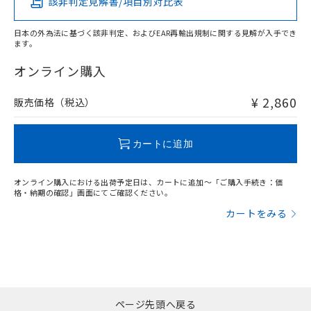
該非判定見解書/項目別対比表
X
O
O
O
日本の外為法に基づく該非判定、およびEAR再輸出規制に関する見解が入手でき
ます。
"対応済み"や非含有の記載がされた商品であっても、流通
在庫等で未対応品が混在する可能性があります。
オンライン購入
非含有品が必要な際は、弊社営業部門もしくは販売店へお
問い合わせください。
¥ 2,860
販売価格（税込）
この製品のRoHS/REACH対応状況ページへ
カートに追加
オンライン購入における出荷予定日は、カートに追加～「ご購入手続き：価
格・納期の確認」画面にてご確認ください。
カートをみる
ページ先頭へ戻る