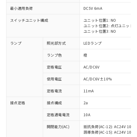
最小適用負荷
DC5V 6mA
スイッチユニット構成
ユニット位置1: NO
ユニット位置2: 点灯ユニット
※1 対応状況
ユニット位置3: NO
ランプ
照光部方式
LEDランプ
対応済み：EU RoHS指令（10物質）の
非含有に対応した製品が提供可能な商品で
ランプ色
橙
す。
対応予定：EU RoHS指令（10物質）の非含
定格電圧
AC/DC6V
ご利用条件
有に対応した製品に切り替える予定のある
商品です。
使用電圧
AC/DC6V±10%
対応予定なし：EU RoHS指令（10物質）の
以下の条件をお読みいただき、同意のうえ
非含有に非対応の商品で、対応品を出す予
定格電流
11mA
ご利用ください。
定はありません。
調査・確認中：EU RoHS指令（10物質）の
接点定格
接点構成
2a
本サービスは、当社制御機器事業取扱
※1 中国RoHS○×表
非含有の対応状況を調査中または確認中の
商品の当社在庫状況および標準価格
定格通電電流
10A
商品です。
(税抜)を提供させていただくもので
「○」：最大均質材料含有率が中国RoHSの
非該当品：ライセンス料など無形物で、有
す。
開閉能力(AC)
抵抗負荷(AC-12): AC24V 10A/A
基準値以下であることを示します。
害物質有無と関係のない商品です。
当社制御機器事業取扱商品の中には、
誘導負荷(AC-15): AC24V 10A/AC
「×」：最大均質材料含有率が中国RoHSの
仕入先様の事情により、非含有部品として