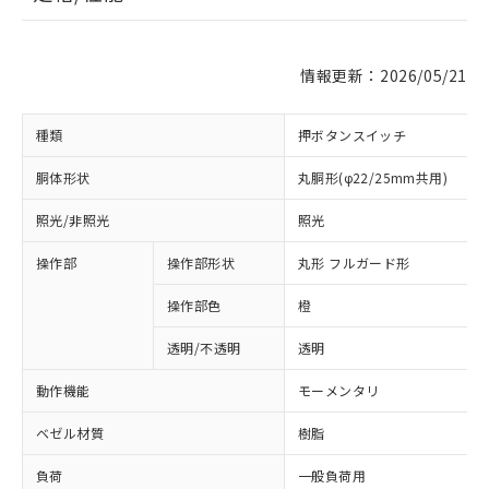
情報更新：2026/05/21
種類
押ボタンスイッチ
胴体形状
丸胴形(φ22/25mm共用)
照光/非照光
照光
操作部
操作部形状
丸形 フルガード形
操作部色
橙
透明/不透明
透明
動作機能
モーメンタリ
ベゼル材質
樹脂
負荷
一般負荷用