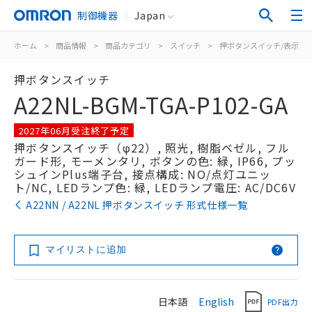
制御機器
Japan
ホーム
>
商品情報
>
商品カテゴリ
>
スイッチ
>
押ボタンスイッチ/表示灯
押ボタンスイッチ
A22NL-BGM-TGA-P102-GA
2027年06月受注終了予定
押ボタンスイッチ（φ22）, 照光, 樹脂ベゼル, フル
ガード形, モーメンタリ, ボタンの色: 緑, IP66, プッ
シュインPlus端子台, 接点構成: NO/点灯ユニッ
ト/NC, LEDランプ色: 緑, LEDランプ電圧: AC/DC6V
A22NN / A22NL 押ボタンスイッチ 形式仕様一覧
マイリストに追加
日本語
English
PDF出力