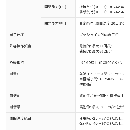
※1 中国RoHS○×表
非含有の対応状況を調査中または確認中の
商品の当社在庫状況および標準価格
開閉能力(DC)
抵抗負荷(DC-12): DC24V 8A/DC
商品です。
(税抜)を提供させていただくもので
誘導負荷(DC-13): DC24V 4A/DC
「○」：最大均質材料含有率が中国RoHSの
非該当品：ライセンス料など無形物で、有
す。
基準値以下であることを示します。
害物質有無と関係のない商品です。
開閉能力説明
測定条件: 周囲温度 20±2℃、
当社制御機器事業取扱商品の中には、
「×」：最大均質材料含有率が中国RoHSの
仕入先様の事情により、非含有部品として
本サービスの対象外となる商品もある
基準値を超えていることを示します。
いたものが、含有品と判明した場合などや
当社は、これら貴社製品のうち、外国
端子仕様
プッシュインPlus端子台
ことをご了承ください。
「－」：未確認です。当社販売部門へお問
むを得ず変更することがあります。
為替および外国貿易法に定める商品
在庫状況および標準価格照会結果は、
い合わせください。
許容操作頻度
電気的: 最大30回/分
（以下｢規制貨物等」という）を輸出
記載している更新日時点での社内デー
機械的: 最大60回/分
*EU RoHS指令（10物質）：
または国外への提供する場合は、日本
記
タに基づき作成されるものであり、閲
説明
鉛(Pb) 1000ppm以下、 水銀(Hg) 1000ppm以下、 カド
*中国RoHS10物質の基準値 (GB/T26572)：
国政府の輸出許可(または役務取引許
号
覧された時点での実際の在庫および標
ミウム(Cd) 100ppm以下、
Pb(鉛) :1000ppm、 Hg(水銀) : 1000ppm、 Cd(カドミウ
絶縁抵抗
100MΩ以上 (DC500Vメガ、
可)を取得するなどの必要な手続きを
六価クロム(Cr(Ⅵ)) 1000ppm以下、ポリ臭化ビフェニル
ム) : 100ppm、
準価格とは異なる場合があることをご
類(PBB) 1000ppm以下、ポリ臭化ジフェニルエーテル類
Cr(Ⅵ)(六価クロム) : 1000ppm、 PBBs(ポリ臭化ビフェ
とります。
了承ください。
(PBDE) 1000ppm以下、フタル酸ビス(2-エチルヘキシ
耐電圧
各端子とアース間: AC2500V 50/
○
一定数以上の在庫あり
ニル類) : 1000ppm、 PBDEs(ポリ臭化ジフェニルエーテ
当社は規制貨物を破棄する場合は、完
ル) (DEHP)(別名：DOP) 1000ppm以下、フタル酸ブチ
正式な納期状況および標準価格はお客
ル類) : 1000ppm、
同極端子間: AC2500V 50/60
ルベンジル（BBP） 1000ppm以下、フタル酸ジブチル
全に破砕するなど、違法に輸出されな
DBP(フタル酸ジブチル) : 1000ppm、 DIBP(フタル酸ジ
(初期値)
様のお取引先、またはお客様担当のオ
（DBP） 1000ppm以下、フタル酸ジイソブチル
イソブチル) : 1000ppm、 BBP(フタル酸ブチルベンジ
△
一定数には満たないが在庫あり
いよう必要な手段を講じます。
ムロン制御機器販売店・当社販売員に
(DIBP) 1000ppm以下
ル) : 1000ppm、
当社は貴社製品を、核兵器、ミサイ
但し、RoHS指令で産業用監視および制御機器に対する
耐振動
誤動作: 10～55Hz 複振幅 1.
DEHP(フタル酸ビス(2-エチルヘキシル)) : 1000ppm
ご相談ください。
適用除外項目は除く。
ル、化学兵器、生物兵器またはその他
－
在庫なし(最新の在庫状況につ
オムロン制御機器販売店や当社販売拠
フタル酸エステル類の４物質については閾値を超える意
2
耐衝撃
誤動作: 最大1000m/s
(接点開
武器並びにこれらの製造装置等に一切
いては、お客様のお取引先、ま
図的な使用がないことを確認しています。
点は「
販売ネットワーク
」をご確認
※2 環境保護使用期限
使用いたしません。
たはお客様担当のオムロン制御
ください。
周囲温度範囲
使用時: -25～55℃ (ただし
当社は、貴社製品を第三者に販売する
機器販売店・当社販売員にご確
在庫状況および標準価格結果を当社の
保存時: -40～80℃ (ただし
※2 対応予定月
「ｅ」：有害物質（10物質）のすべてが基
場合は、上記1、2および3の内容を当
認ください)
事前の承諾なく第三者に漏洩または開