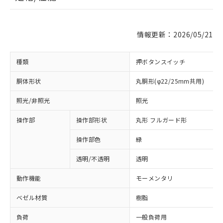
情報更新：2026/05/21
種類
押ボタンスイッチ
胴体形状
丸胴形(φ22/25mm共用)
照光/非照光
照光
操作部
操作部形状
丸形 フルガード形
操作部色
緑
透明/不透明
透明
動作機能
モーメンタリ
ベゼル材質
樹脂
負荷
一般負荷用