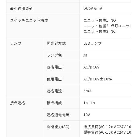
最小適用負荷
DC5V 6mA
スイッチユニット構成
ユニット位置1: NO
ユニット位置2: 点灯ユニット
ユニット位置3: NC
ランプ
照光部方式
LEDランプ
ランプ色
緑
※1 対応状況
定格電圧
AC/DC6V
対応済み：EU RoHS指令（10物質）の
使用電圧
AC/DC6V±10%
非含有に対応した製品が提供可能な商品で
す。
定格電流
5mA
対応予定：EU RoHS指令（10物質）の非含
ご利用条件
有に対応した製品に切り替える予定のある
接点定格
接点構成
1a+1b
商品です。
対応予定なし：EU RoHS指令（10物質）の
定格通電電流
10A
以下の条件をお読みいただき、同意のうえ
非含有に非対応の商品で、対応品を出す予
ご利用ください。
定はありません。
開閉能力(AC)
抵抗負荷(AC-12): AC24V 10A/A
誘導負荷(AC-15): AC24V 10A/AC
調査・確認中：EU RoHS指令（10物質）の
本サービスは、当社制御機器事業取扱