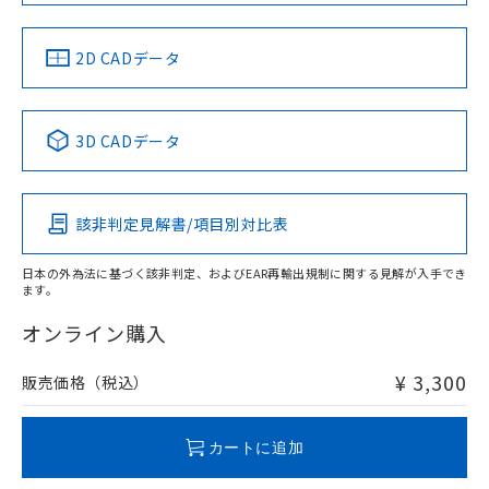
中国 RoHS
注意事項・凡例
2D CADデータ
中国 RoHS表
※1 ※2
3D CADデータ
Pb
Hg
Cd
Cr(VI)
該非判定見解書/項目別対比表
X
O
O
O
日本の外為法に基づく該非判定、およびEAR再輸出規制に関する見解が入手でき
ます。
"対応済み"や非含有の記載がされた商品であっても、流通
在庫等で未対応品が混在する可能性があります。
オンライン購入
非含有品が必要な際は、弊社営業部門もしくは販売店へお
問い合わせください。
¥ 3,300
販売価格（税込）
この製品のRoHS/REACH対応状況ページへ
カートに追加