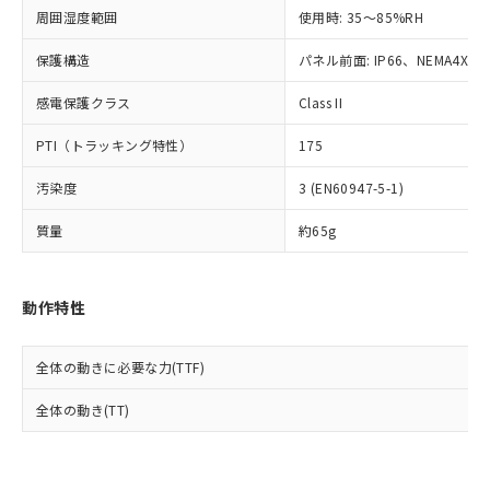
準値以下であることを示します。
該第三者に通知します。また当社は、
示しないようお願いします。
周囲湿度範囲
使用時: 35～85%RH
部品在庫の切り替え状況などにより、予定
「10」：通常の使用状況下において有害物
販売先および販売に係わる関係者が違
マイパーツ機能（部品リスト作成サー
空
受注生産機種、また在庫状況の
月が前後することがあります。
質が外部に漏えいし、環境に深刻な影響を
法に輸出するおそれがある場合は、取
ビス）をご利用いただくには、I-Web
保護構造
パネル前面: IP66、NEMA4X, N
白
情報を公開していない機種
及ぼさない年数を意味します。
り引きをいたしません。
メンバーズにご登録されている必要が
「－」：未確認です。当社販売部門へお問
感電保護クラス
Class II
あります。
い合わせください。
お客様が当ウェブサイト上で当社にご
※3 非含有証明書ダウンロード
PTI（トラッキング特性）
175
登録された部品リストについて、当社
および当社の共同利用者が、当社の製
下記の非含有証明書をダウンロードするこ
汚染度
3 (EN60947-5-1)
品・サービスに関するお客様との取
とができます。
合意する
キャンセル
引・商談に必要な範囲で利用すること
質量
約65g
をご了承ください。
EU RoHS指令（10物質）の非含有証明書
※当社の共同利用者とは、
"個人情報
51物質の非含有証明書（当社基準）
の共同利用に関して"
の「1.共同利
※本証明書は発行日時点で非含有を証明す
動作特性
用者の範囲」に記載されている法人を
るもので、過去に遡って非含有を証明する
指します。
ものではありません。
全体の動きに必要な力(TTF)
また、RoHS指令のフタル酸エステル類４
物質の対応では、対応完了までの期間は出
全体の動き(TT)
荷製品に未対応品が混在することから備考
欄に対応日を記載しておりました。
既に当社にて対応品への在庫切替を完了
していることから、特段のことがない限