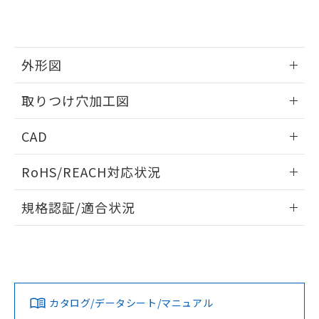
り、2022年1月12日より割愛しておりま
す。
外形図
情報更新：2026/05/21
取りつけ穴加工図
情報更新：2026/05/21
CAD
ログイン/会員登録いただくと、CADデータをダウンロー
RoHS/REACH対応状況
ドすることができます。
情報更新：2026/7/29
規格認証/適合状況
ログイン/会員登録
EU RoHS
注意事項・凡例
A22NL-BGM-TGA-P102-GAについての規格認証/適合状況に
ついては、「カスタマーサポートセンタ お客様相談室」また
は貴社担当オムロン営業員または販売店にお問い合わせくだ
対応状況
対応予定月
※1
※2
さい。
ダウンロードデータをご利用いただく前に、以下を必ずお読
みください。
カタログ/データシート/マニュアル
対応済み
ソフトウェアの使用条件
お問い合わせ