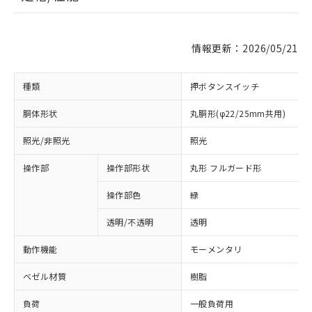
情報更新：2026/05/21
種類
押ボタンスイッチ
胴体形状
丸胴形(φ22/25mm共用)
照光/非照光
照光
操作部
操作部形状
丸形 フルガード形
操作部色
緑
透明/不透明
透明
動作機能
モーメンタリ
ベゼル材質
樹脂
負荷
一般負荷用