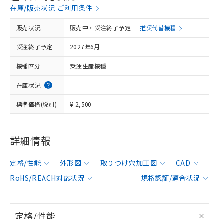
在庫/販売状況 ご利用条件
販売状況
販売中・受注終了予定
推奨代替機種
受注終了予定
2027年6月
機種区分
受注生産機種
在庫状況
標準価格(税別)
¥ 2,500
詳細情報
定格/性能
外形図
取りつけ穴加工図
CAD
RoHS/REACH対応状況
規格認証/適合状況
定格/性能