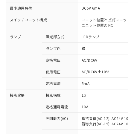
最小適用負荷
DC5V 6mA
スイッチユニット構成
ユニット位置2: 点灯ユニット
ユニット位置3: NC
※1 対応状況
ランプ
照光部方式
LEDランプ
対応済み：EU RoHS指令（10物質）の
非含有に対応した製品が提供可能な商品で
ランプ色
緑
す。
対応予定：EU RoHS指令（10物質）の非含
定格電圧
AC/DC6V
ご利用条件
有に対応した製品に切り替える予定のある
使用電圧
AC/DC6V±10%
商品です。
対応予定なし：EU RoHS指令（10物質）の
以下の条件をお読みいただき、同意のうえ
定格電流
5mA
非含有に非対応の商品で、対応品を出す予
ご利用ください。
定はありません。
接点定格
接点構成
1b
調査・確認中：EU RoHS指令（10物質）の
本サービスは、当社制御機器事業取扱
※1 中国RoHS○×表
非含有の対応状況を調査中または確認中の
商品の当社在庫状況および標準価格
定格通電電流
10A
商品です。
(税抜)を提供させていただくもので
「○」：最大均質材料含有率が中国RoHSの
非該当品：ライセンス料など無形物で、有
開閉能力(AC)
抵抗負荷(AC-12): AC24V 10A/A
す。
基準値以下であることを示します。
害物質有無と関係のない商品です。
誘導負荷(AC-15): AC24V 10A/AC
当社制御機器事業取扱商品の中には、
「×」：最大均質材料含有率が中国RoHSの
仕入先様の事情により、非含有部品として
本サービスの対象外となる商品もある