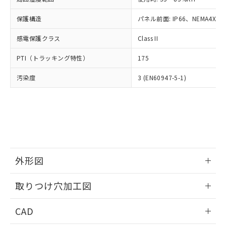
お客様が当ウェブサイト上で当社にご
※3 非含有証明書ダウンロード
登録された部品リストについて、当社
保護構造
パネル前面: IP66、NEMA4X, N
および当社の共同利用者が、当社の製
下記の非含有証明書をダウンロードするこ
品・サービスに関するお客様との取
感電保護クラス
Class II
とができます。
合意する
キャンセル
引・商談に必要な範囲で利用すること
をご了承ください。
PTI（トラッキング特性）
175
EU RoHS指令（10物質）の非含有証明書
※当社の共同利用者とは、
"個人情報
51物質の非含有証明書（当社基準）
の共同利用に関して"
の「1.共同利
汚染度
3 (EN60947-5-1)
※本証明書は発行日時点で非含有を証明す
用者の範囲」に記載されている法人を
るもので、過去に遡って非含有を証明する
指します。
ものではありません。
また、RoHS指令のフタル酸エステル類４
物質の対応では、対応完了までの期間は出
荷製品に未対応品が混在することから備考
欄に対応日を記載しておりました。
既に当社にて対応品への在庫切替を完了
外形図
していることから、特段のことがない限
情報更新：2026/05/21
り、2022年1月12日より割愛しておりま
取りつけ穴加工図
す。
情報更新：2026/05/21
CAD