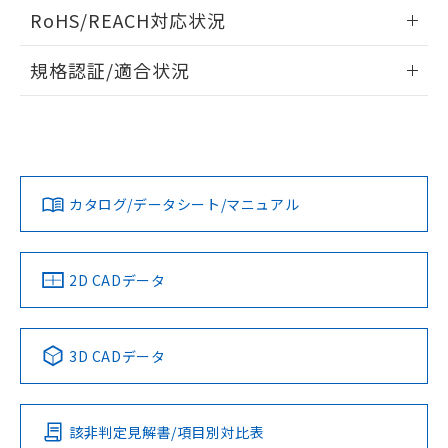
ログイン/会員登録いただくと、CADデータをダウンロー
RoHS/REACH対応状況
ドすることができます。
情報更新：2026/7/29
規格認証/適合状況
ログイン/会員登録
EU RoHS
注意事項・凡例
A22NL-BGM-TGA-P002-GAについての規格認証/適合状況に
ついては、「カスタマーサポートセンタ お客様相談室」また
は貴社担当オムロン営業員または販売店にお問い合わせくだ
対応状況
対応予定月
※1
※2
さい。
ダウンロードデータをご利用いただく前に、以下を必ずお読
みください。
カタログ/データシート/マニュアル
対応済み
ソフトウェアの使用条件
お問い合わせ
中国 RoHS
注意事項・凡例
2D CADデータ
中国 RoHS表
※1 ※2
3D CADデータ
Pb
Hg
Cd
Cr(VI)
該非判定見解書/項目別対比表
X
O
O
O