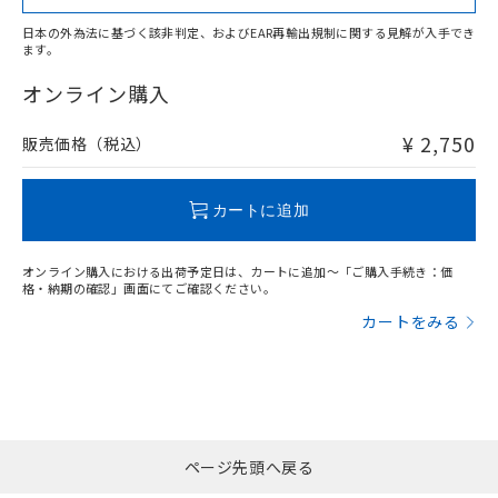
日本の外為法に基づく該非判定、およびEAR再輸出規制に関する見解が入手でき
ます。
"対応済み"や非含有の記載がされた商品であっても、流通
在庫等で未対応品が混在する可能性があります。
オンライン購入
非含有品が必要な際は、弊社営業部門もしくは販売店へお
問い合わせください。
¥ 2,750
販売価格（税込）
この製品のRoHS/REACH対応状況ページへ
カートに追加
オンライン購入における出荷予定日は、カートに追加～「ご購入手続き：価
格・納期の確認」画面にてご確認ください。
カートをみる
ページ先頭へ戻る