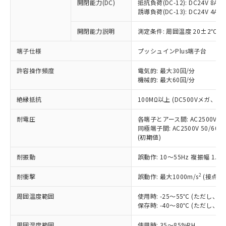
基準値を超えていることを示します。
いたものが、含有品と判明した場合などや
開閉能力(DC)
抵抗負荷(DC-12): DC24V 8A/DC
当社は、これら貴社製品のうち、外国
ことをご了承ください。
「－」：未確認です。当社販売部門へお問
誘導負荷(DC-13): DC24V 4A/DC
むを得ず変更することがあります。
為替および外国貿易法に定める商品
在庫状況および標準価格照会結果は、
い合わせください。
（以下｢規制貨物等」という）を輸出
記載している更新日時点での社内デー
開閉能力説明
測定条件: 周囲温度 20±2℃、
*EU RoHS指令（10物質）：
または国外への提供する場合は、日本
記
タに基づき作成されるものであり、閲
説明
鉛(Pb) 1000ppm以下、 水銀(Hg) 1000ppm以下、 カド
*中国RoHS10物質の基準値 (GB/T26572)：
国政府の輸出許可(または役務取引許
号
覧された時点での実際の在庫および標
ミウム(Cd) 100ppm以下、
Pb(鉛) :1000ppm、 Hg(水銀) : 1000ppm、 Cd(カドミウ
端子仕様
プッシュインPlus端子台
可)を取得するなどの必要な手続きを
六価クロム(Cr(Ⅵ)) 1000ppm以下、ポリ臭化ビフェニル
ム) : 100ppm、
準価格とは異なる場合があることをご
類(PBB) 1000ppm以下、ポリ臭化ジフェニルエーテル類
Cr(Ⅵ)(六価クロム) : 1000ppm、 PBBs(ポリ臭化ビフェ
とります。
了承ください。
許容操作頻度
電気的: 最大30回/分
(PBDE) 1000ppm以下、フタル酸ビス(2-エチルヘキシ
○
一定数以上の在庫あり
ニル類) : 1000ppm、 PBDEs(ポリ臭化ジフェニルエーテ
当社は規制貨物を破棄する場合は、完
ル) (DEHP)(別名：DOP) 1000ppm以下、フタル酸ブチ
機械的: 最大60回/分
正式な納期状況および標準価格はお客
ル類) : 1000ppm、
ルベンジル（BBP） 1000ppm以下、フタル酸ジブチル
全に破砕するなど、違法に輸出されな
DBP(フタル酸ジブチル) : 1000ppm、 DIBP(フタル酸ジ
様のお取引先、またはお客様担当のオ
（DBP） 1000ppm以下、フタル酸ジイソブチル
イソブチル) : 1000ppm、 BBP(フタル酸ブチルベンジ
△
一定数には満たないが在庫あり
いよう必要な手段を講じます。
絶縁抵抗
100MΩ以上 (DC500Vメガ、
ムロン制御機器販売店・当社販売員に
(DIBP) 1000ppm以下
ル) : 1000ppm、
当社は貴社製品を、核兵器、ミサイ
但し、RoHS指令で産業用監視および制御機器に対する
DEHP(フタル酸ビス(2-エチルヘキシル)) : 1000ppm
ご相談ください。
適用除外項目は除く。
耐電圧
各端子とアース間: AC2500V 50/
ル、化学兵器、生物兵器またはその他
－
在庫なし(最新の在庫状況につ
オムロン制御機器販売店や当社販売拠
フタル酸エステル類の４物質については閾値を超える意
同極端子間: AC2500V 50/60
武器並びにこれらの製造装置等に一切
いては、お客様のお取引先、ま
図的な使用がないことを確認しています。
点は「
販売ネットワーク
」をご確認
(初期値)
※2 環境保護使用期限
使用いたしません。
たはお客様担当のオムロン制御
ください。
当社は、貴社製品を第三者に販売する
機器販売店・当社販売員にご確
在庫状況および標準価格結果を当社の
耐振動
誤動作: 10～55Hz 複振幅 1.
※2 対応予定月
「ｅ」：有害物質（10物質）のすべてが基
場合は、上記1、2および3の内容を当
認ください)
事前の承諾なく第三者に漏洩または開
準値以下であることを示します。
該第三者に通知します。また当社は、
示しないようお願いします。
2
耐衝撃
誤動作: 最大1000m/s
(接点開
部品在庫の切り替え状況などにより、予定
「10」：通常の使用状況下において有害物
販売先および販売に係わる関係者が違
マイパーツ機能（部品リスト作成サー
空
受注生産機種、また在庫状況の
月が前後することがあります。
質が外部に漏えいし、環境に深刻な影響を
法に輸出するおそれがある場合は、取
周囲温度範囲
使用時: -25～55℃ (ただし
ビス）をご利用いただくには、I-Web
白
情報を公開していない機種
及ぼさない年数を意味します。
り引きをいたしません。
保存時: -40～80℃ (ただし
メンバーズにご登録されている必要が
「－」：未確認です。当社販売部門へお問
あります。
い合わせください。
周囲湿度範囲
使用時: 35～85%RH