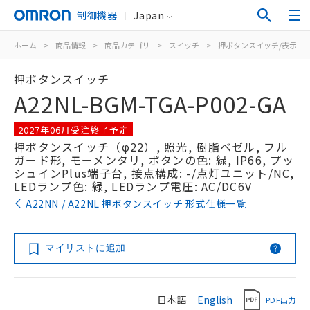
制御機器
Japan
ホーム
>
商品情報
>
商品カテゴリ
>
スイッチ
>
押ボタンスイッチ/表示灯
押ボタンスイッチ
A22NL-BGM-TGA-P002-GA
2027年06月受注終了予定
押ボタンスイッチ（φ22）, 照光, 樹脂ベゼル, フル
ガード形, モーメンタリ, ボタンの色: 緑, IP66, プッ
シュインPlus端子台, 接点構成: -/点灯ユニット/NC,
LEDランプ色: 緑, LEDランプ電圧: AC/DC6V
A22NN / A22NL 押ボタンスイッチ 形式仕様一覧
マイリストに追加
日本語
English
PDF出力