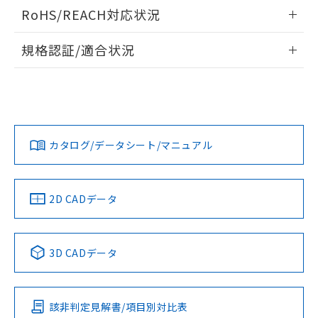
ログイン/会員登録いただくと、CADデータをダウンロー
RoHS/REACH対応状況
ドすることができます。
情報更新：2026/7/29
規格認証/適合状況
ログイン/会員登録
EU RoHS
注意事項・凡例
A22NL-BGM-TAA-P100-AAについての規格認証/適合状況に
ついては、「カスタマーサポートセンタ お客様相談室」また
は貴社担当オムロン営業員または販売店にお問い合わせくだ
対応状況
対応予定月
※1
※2
さい。
ダウンロードデータをご利用いただく前に、以下を必ずお読
みください。
カタログ/データシート/マニュアル
対応済み
ソフトウェアの使用条件
お問い合わせ
中国 RoHS
注意事項・凡例
2D CADデータ
中国 RoHS表
※1 ※2
3D CADデータ
Pb
Hg
Cd
Cr(VI)
該非判定見解書/項目別対比表
X
O
O
O