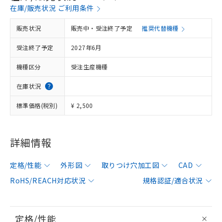
在庫/販売状況 ご利用条件
販売状況
販売中・受注終了予定
推奨代替機種
受注終了予定
2027年6月
機種区分
受注生産機種
在庫状況
標準価格(税別)
¥ 2,500
詳細情報
定格/性能
外形図
取りつけ穴加工図
CAD
RoHS/REACH対応状況
規格認証/適合状況
定格/性能