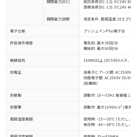
基準値を超えていることを示します。
いたものが、含有品と判明した場合などや
開閉能力(DC)
抵抗負荷(DC-12): DC24V 8A/DC
当社は、これら貴社製品のうち、外国
ことをご了承ください。
「－」：未確認です。当社販売部門へお問
誘導負荷(DC-13): DC24V 4A/DC
むを得ず変更することがあります。
為替および外国貿易法に定める商品
在庫状況および標準価格照会結果は、
い合わせください。
（以下｢規制貨物等」という）を輸出
記載している更新日時点での社内デー
開閉能力説明
測定条件: 周囲温度 20±2℃、
*EU RoHS指令（10物質）：
または国外への提供する場合は、日本
記
タに基づき作成されるものであり、閲
説明
鉛(Pb) 1000ppm以下、 水銀(Hg) 1000ppm以下、 カド
*中国RoHS10物質の基準値 (GB/T26572)：
国政府の輸出許可(または役務取引許
号
覧された時点での実際の在庫および標
ミウム(Cd) 100ppm以下、
Pb(鉛) :1000ppm、 Hg(水銀) : 1000ppm、 Cd(カドミウ
端子仕様
プッシュインPlus端子台
可)を取得するなどの必要な手続きを
六価クロム(Cr(Ⅵ)) 1000ppm以下、ポリ臭化ビフェニル
ム) : 100ppm、
準価格とは異なる場合があることをご
類(PBB) 1000ppm以下、ポリ臭化ジフェニルエーテル類
Cr(Ⅵ)(六価クロム) : 1000ppm、 PBBs(ポリ臭化ビフェ
とります。
了承ください。
許容操作頻度
電気的: 最大30回/分
(PBDE) 1000ppm以下、フタル酸ビス(2-エチルヘキシ
○
一定数以上の在庫あり
ニル類) : 1000ppm、 PBDEs(ポリ臭化ジフェニルエーテ
当社は規制貨物を破棄する場合は、完
ル) (DEHP)(別名：DOP) 1000ppm以下、フタル酸ブチ
機械的: 最大60回/分
正式な納期状況および標準価格はお客
ル類) : 1000ppm、
ルベンジル（BBP） 1000ppm以下、フタル酸ジブチル
全に破砕するなど、違法に輸出されな
DBP(フタル酸ジブチル) : 1000ppm、 DIBP(フタル酸ジ
様のお取引先、またはお客様担当のオ
（DBP） 1000ppm以下、フタル酸ジイソブチル
イソブチル) : 1000ppm、 BBP(フタル酸ブチルベンジ
△
一定数には満たないが在庫あり
いよう必要な手段を講じます。
絶縁抵抗
100MΩ以上 (DC500Vメガ、
ムロン制御機器販売店・当社販売員に
(DIBP) 1000ppm以下
ル) : 1000ppm、
当社は貴社製品を、核兵器、ミサイ
但し、RoHS指令で産業用監視および制御機器に対する
DEHP(フタル酸ビス(2-エチルヘキシル)) : 1000ppm
ご相談ください。
適用除外項目は除く。
耐電圧
各端子とアース間: AC2500V 50/
ル、化学兵器、生物兵器またはその他
－
在庫なし(最新の在庫状況につ
オムロン制御機器販売店や当社販売拠
フタル酸エステル類の４物質については閾値を超える意
同極端子間: AC2500V 50/60
武器並びにこれらの製造装置等に一切
いては、お客様のお取引先、ま
図的な使用がないことを確認しています。
点は「
販売ネットワーク
」をご確認
(初期値)
※2 環境保護使用期限
使用いたしません。
たはお客様担当のオムロン制御
ください。
当社は、貴社製品を第三者に販売する
機器販売店・当社販売員にご確
在庫状況および標準価格結果を当社の
耐振動
誤動作: 10～55Hz 複振幅 1.
※2 対応予定月
「ｅ」：有害物質（10物質）のすべてが基
場合は、上記1、2および3の内容を当
認ください)
事前の承諾なく第三者に漏洩または開
準値以下であることを示します。
該第三者に通知します。また当社は、
示しないようお願いします。
2
耐衝撃
誤動作: 最大1000m/s
(接点開
部品在庫の切り替え状況などにより、予定
「10」：通常の使用状況下において有害物
販売先および販売に係わる関係者が違
マイパーツ機能（部品リスト作成サー
空
受注生産機種、また在庫状況の
月が前後することがあります。
質が外部に漏えいし、環境に深刻な影響を
法に輸出するおそれがある場合は、取
周囲温度範囲
使用時: -25～55℃ (ただし
ビス）をご利用いただくには、I-Web
白
情報を公開していない機種
及ぼさない年数を意味します。
り引きをいたしません。
保存時: -40～80℃ (ただし
メンバーズにご登録されている必要が
「－」：未確認です。当社販売部門へお問
あります。
い合わせください。
周囲湿度範囲
使用時: 35～85%RH