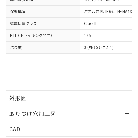
お客様が当ウェブサイト上で当社にご
※3 非含有証明書ダウンロード
登録された部品リストについて、当社
保護構造
パネル前面: IP66、NEMA4X, N
および当社の共同利用者が、当社の製
下記の非含有証明書をダウンロードするこ
品・サービスに関するお客様との取
感電保護クラス
Class II
とができます。
合意する
キャンセル
引・商談に必要な範囲で利用すること
をご了承ください。
PTI（トラッキング特性）
175
EU RoHS指令（10物質）の非含有証明書
※当社の共同利用者とは、
"個人情報
51物質の非含有証明書（当社基準）
の共同利用に関して"
の「1.共同利
汚染度
3 (EN60947-5-1)
※本証明書は発行日時点で非含有を証明す
用者の範囲」に記載されている法人を
るもので、過去に遡って非含有を証明する
指します。
ものではありません。
また、RoHS指令のフタル酸エステル類４
物質の対応では、対応完了までの期間は出
荷製品に未対応品が混在することから備考
欄に対応日を記載しておりました。
既に当社にて対応品への在庫切替を完了
外形図
していることから、特段のことがない限
情報更新：2026/05/21
り、2022年1月12日より割愛しておりま
取りつけ穴加工図
す。
情報更新：2026/05/21
CAD