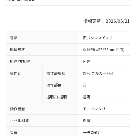
情報更新：2026/05/21
種類
押ボタンスイッチ
胴体形状
丸胴形(φ22/25mm共用)
照光/非照光
照光
操作部
操作部形状
丸形 フルガード形
操作部色
青
透明/不透明
透明
動作機能
モーメンタリ
ベゼル材質
樹脂
負荷
一般負荷用