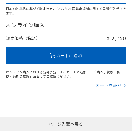
日本の外為法に基づく該非判定、およびEAR再輸出規制に関する見解が入手でき
ます。
"対応済み"や非含有の記載がされた商品であっても、流通
在庫等で未対応品が混在する可能性があります。
オンライン購入
非含有品が必要な際は、弊社営業部門もしくは販売店へお
問い合わせください。
¥ 2,750
販売価格（税込）
この製品のRoHS/REACH対応状況ページへ
カートに追加
オンライン購入における出荷予定日は、カートに追加～「ご購入手続き：価
格・納期の確認」画面にてご確認ください。
カートをみる
ページ先頭へ戻る