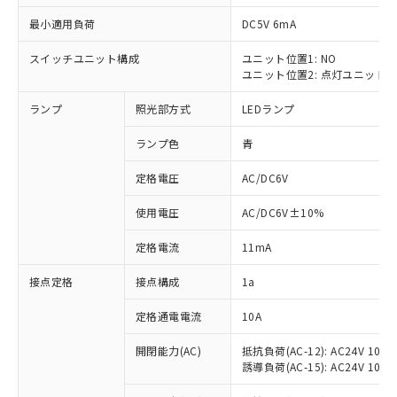
最小適用負荷
DC5V 6mA
スイッチユニット構成
ユニット位置1: NO
ユニット位置2: 点灯ユニット
※1 対応状況
ランプ
照光部方式
LEDランプ
対応済み：EU RoHS指令（10物質）の
非含有に対応した製品が提供可能な商品で
ランプ色
青
す。
対応予定：EU RoHS指令（10物質）の非含
定格電圧
AC/DC6V
ご利用条件
有に対応した製品に切り替える予定のある
使用電圧
AC/DC6V±10%
商品です。
対応予定なし：EU RoHS指令（10物質）の
以下の条件をお読みいただき、同意のうえ
定格電流
11mA
非含有に非対応の商品で、対応品を出す予
ご利用ください。
定はありません。
接点定格
接点構成
1a
調査・確認中：EU RoHS指令（10物質）の
本サービスは、当社制御機器事業取扱
※1 中国RoHS○×表
非含有の対応状況を調査中または確認中の
商品の当社在庫状況および標準価格
定格通電電流
10A
商品です。
(税抜)を提供させていただくもので
「○」：最大均質材料含有率が中国RoHSの
非該当品：ライセンス料など無形物で、有
開閉能力(AC)
抵抗負荷(AC-12): AC24V 10A/A
す。
基準値以下であることを示します。
害物質有無と関係のない商品です。
誘導負荷(AC-15): AC24V 10A/AC
当社制御機器事業取扱商品の中には、
「×」：最大均質材料含有率が中国RoHSの
仕入先様の事情により、非含有部品として
本サービスの対象外となる商品もある