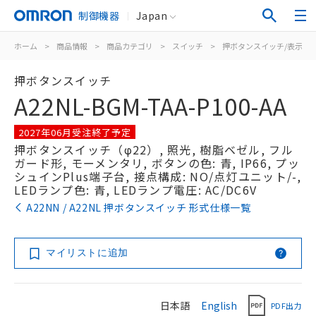
制御機器
Japan
ホーム
>
商品情報
>
商品カテゴリ
>
スイッチ
>
押ボタンスイッチ/表示灯
押ボタンスイッチ
A22NL-BGM-TAA-P100-AA
2027年06月受注終了予定
押ボタンスイッチ（φ22）, 照光, 樹脂ベゼル, フル
ガード形, モーメンタリ, ボタンの色: 青, IP66, プッ
シュインPlus端子台, 接点構成: NO/点灯ユニット/-,
LEDランプ色: 青, LEDランプ電圧: AC/DC6V
A22NN / A22NL 押ボタンスイッチ 形式仕様一覧
マイリストに追加
日本語
English
PDF出力