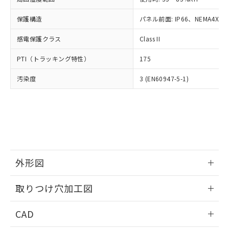
お客様が当ウェブサイト上で当社にご
※3 非含有証明書ダウンロード
登録された部品リストについて、当社
保護構造
パネル前面: IP66、NEMA4X, N
および当社の共同利用者が、当社の製
下記の非含有証明書をダウンロードするこ
品・サービスに関するお客様との取
感電保護クラス
Class II
とができます。
合意する
キャンセル
引・商談に必要な範囲で利用すること
をご了承ください。
PTI（トラッキング特性）
175
EU RoHS指令（10物質）の非含有証明書
※当社の共同利用者とは、
"個人情報
51物質の非含有証明書（当社基準）
の共同利用に関して"
の「1.共同利
汚染度
3 (EN60947-5-1)
※本証明書は発行日時点で非含有を証明す
用者の範囲」に記載されている法人を
るもので、過去に遡って非含有を証明する
指します。
ものではありません。
また、RoHS指令のフタル酸エステル類４
物質の対応では、対応完了までの期間は出
荷製品に未対応品が混在することから備考
欄に対応日を記載しておりました。
既に当社にて対応品への在庫切替を完了
外形図
していることから、特段のことがない限
情報更新：2026/05/21
り、2022年1月12日より割愛しておりま
取りつけ穴加工図
す。
情報更新：2026/05/21
CAD