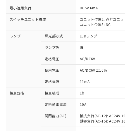
最小適用負荷
DC5V 6mA
スイッチユニット構成
ユニット位置2: 点灯ユニット
ユニット位置3: NC
※1 対応状況
ランプ
照光部方式
LEDランプ
対応済み：EU RoHS指令（10物質）の
非含有に対応した製品が提供可能な商品で
ランプ色
青
す。
対応予定：EU RoHS指令（10物質）の非含
定格電圧
AC/DC6V
ご利用条件
有に対応した製品に切り替える予定のある
使用電圧
AC/DC6V±10%
商品です。
対応予定なし：EU RoHS指令（10物質）の
以下の条件をお読みいただき、同意のうえ
定格電流
11mA
非含有に非対応の商品で、対応品を出す予
ご利用ください。
定はありません。
接点定格
接点構成
1b
調査・確認中：EU RoHS指令（10物質）の
本サービスは、当社制御機器事業取扱
※1 中国RoHS○×表
非含有の対応状況を調査中または確認中の
商品の当社在庫状況および標準価格
定格通電電流
10A
商品です。
(税抜)を提供させていただくもので
「○」：最大均質材料含有率が中国RoHSの
非該当品：ライセンス料など無形物で、有
開閉能力(AC)
抵抗負荷(AC-12): AC24V 10A/A
す。
基準値以下であることを示します。
害物質有無と関係のない商品です。
誘導負荷(AC-15): AC24V 10A/AC
当社制御機器事業取扱商品の中には、
「×」：最大均質材料含有率が中国RoHSの
仕入先様の事情により、非含有部品として
本サービスの対象外となる商品もある