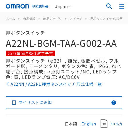
制御機器
Japan
ホーム
>
商品情報
>
商品カテゴリ
>
スイッチ
>
押ボタンスイッチ/表示灯
押ボタンスイッチ
A22NL-BGM-TAA-G002-AA
2027年06月受注終了予定
押ボタンスイッチ（φ22）, 照光, 樹脂ベゼル, フル
ガード形, モーメンタリ, ボタンの色: 青, IP66, ねじ
端子台, 接点構成: -/点灯ユニット/NC, LEDランプ
色: 青, LEDランプ電圧: AC/DC6V
A22NN / A22NL 押ボタンスイッチ 形式仕様一覧
マイリストに追加
日本語
English
PDF出力