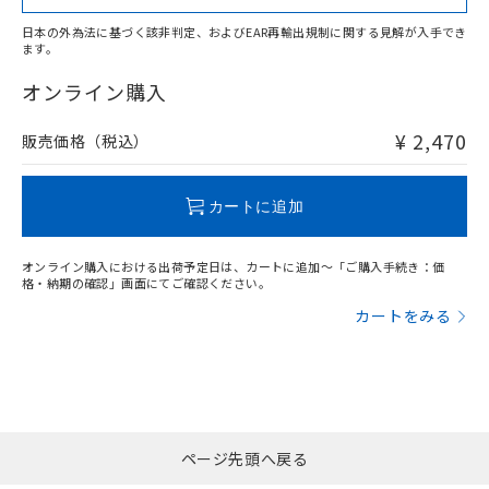
日本の外為法に基づく該非判定、およびEAR再輸出規制に関する見解が入手でき
ます。
"対応済み"や非含有の記載がされた商品であっても、流通
在庫等で未対応品が混在する可能性があります。
オンライン購入
非含有品が必要な際は、弊社営業部門もしくは販売店へお
問い合わせください。
¥ 2,470
販売価格（税込）
この製品のRoHS/REACH対応状況ページへ
カートに追加
オンライン購入における出荷予定日は、カートに追加～「ご購入手続き：価
格・納期の確認」画面にてご確認ください。
カートをみる
ページ先頭へ戻る