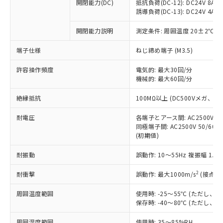
基準値を超えていることを示します。
いたものが、含有品と判明した場合などや
開閉能力(DC)
抵抗負荷(DC-12): DC24V 8A/DC
当社は、これら貴社製品のうち、外国
ことをご了承ください。
「－」：未確認です。当社販売部門へお問
誘導負荷(DC-13): DC24V 4A/DC
むを得ず変更することがあります。
為替および外国貿易法に定める商品
在庫状況および標準価格照会結果は、
い合わせください。
（以下｢規制貨物等」という）を輸出
記載している更新日時点での社内デー
開閉能力説明
測定条件: 周囲温度 20±2℃、
*EU RoHS指令（10物質）：
または国外への提供する場合は、日本
記
タに基づき作成されるものであり、閲
説明
鉛(Pb) 1000ppm以下、 水銀(Hg) 1000ppm以下、 カド
*中国RoHS10物質の基準値 (GB/T26572)：
国政府の輸出許可(または役務取引許
号
覧された時点での実際の在庫および標
ミウム(Cd) 100ppm以下、
Pb(鉛) :1000ppm、 Hg(水銀) : 1000ppm、 Cd(カドミウ
端子仕様
ねじ締め端子 (M3.5)
可)を取得するなどの必要な手続きを
六価クロム(Cr(Ⅵ)) 1000ppm以下、ポリ臭化ビフェニル
ム) : 100ppm、
準価格とは異なる場合があることをご
類(PBB) 1000ppm以下、ポリ臭化ジフェニルエーテル類
Cr(Ⅵ)(六価クロム) : 1000ppm、 PBBs(ポリ臭化ビフェ
とります。
了承ください。
許容操作頻度
電気的: 最大30回/分
(PBDE) 1000ppm以下、フタル酸ビス(2-エチルヘキシ
○
一定数以上の在庫あり
ニル類) : 1000ppm、 PBDEs(ポリ臭化ジフェニルエーテ
当社は規制貨物を破棄する場合は、完
ル) (DEHP)(別名：DOP) 1000ppm以下、フタル酸ブチ
機械的: 最大60回/分
正式な納期状況および標準価格はお客
ル類) : 1000ppm、
ルベンジル（BBP） 1000ppm以下、フタル酸ジブチル
全に破砕するなど、違法に輸出されな
DBP(フタル酸ジブチル) : 1000ppm、 DIBP(フタル酸ジ
様のお取引先、またはお客様担当のオ
（DBP） 1000ppm以下、フタル酸ジイソブチル
イソブチル) : 1000ppm、 BBP(フタル酸ブチルベンジ
△
一定数には満たないが在庫あり
いよう必要な手段を講じます。
絶縁抵抗
100MΩ以上 (DC500Vメガ、
ムロン制御機器販売店・当社販売員に
(DIBP) 1000ppm以下
ル) : 1000ppm、
当社は貴社製品を、核兵器、ミサイ
但し、RoHS指令で産業用監視および制御機器に対する
DEHP(フタル酸ビス(2-エチルヘキシル)) : 1000ppm
ご相談ください。
適用除外項目は除く。
耐電圧
各端子とアース間: AC2500V 50/
ル、化学兵器、生物兵器またはその他
－
在庫なし(最新の在庫状況につ
オムロン制御機器販売店や当社販売拠
フタル酸エステル類の４物質については閾値を超える意
同極端子間: AC2500V 50/60
武器並びにこれらの製造装置等に一切
いては、お客様のお取引先、ま
図的な使用がないことを確認しています。
点は「
販売ネットワーク
」をご確認
(初期値)
※2 環境保護使用期限
使用いたしません。
たはお客様担当のオムロン制御
ください。
当社は、貴社製品を第三者に販売する
機器販売店・当社販売員にご確
在庫状況および標準価格結果を当社の
耐振動
誤動作: 10～55Hz 複振幅 1.
※2 対応予定月
「ｅ」：有害物質（10物質）のすべてが基
場合は、上記1、2および3の内容を当
認ください)
事前の承諾なく第三者に漏洩または開
準値以下であることを示します。
該第三者に通知します。また当社は、
示しないようお願いします。
2
耐衝撃
誤動作: 最大1000m/s
(接点開
部品在庫の切り替え状況などにより、予定
「10」：通常の使用状況下において有害物
販売先および販売に係わる関係者が違
マイパーツ機能（部品リスト作成サー
空
受注生産機種、また在庫状況の
月が前後することがあります。
質が外部に漏えいし、環境に深刻な影響を
法に輸出するおそれがある場合は、取
周囲温度範囲
使用時: -25～55℃ (ただし
ビス）をご利用いただくには、I-Web
白
情報を公開していない機種
及ぼさない年数を意味します。
り引きをいたしません。
保存時: -40～80℃ (ただし
メンバーズにご登録されている必要が
「－」：未確認です。当社販売部門へお問
あります。
い合わせください。
周囲湿度範囲
使用時: 35～85%RH