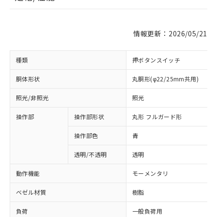
情報更新：2026/05/21
種類
押ボタンスイッチ
胴体形状
丸胴形(φ22/25mm共用)
照光/非照光
照光
操作部
操作部形状
丸形 フルガード形
操作部色
青
透明/不透明
透明
動作機能
モーメンタリ
ベゼル材質
樹脂
負荷
一般負荷用