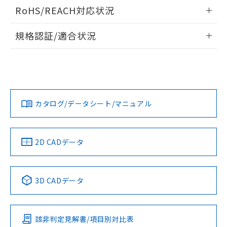
ログイン/会員登録いただくと、CADデータをダウンロー
RoHS/REACH対応状況
ドすることができます。
情報更新：2026/7/29
規格認証/適合状況
ログイン/会員登録
EU RoHS
注意事項・凡例
UL認証
CSA認証
CEマーキング
Yes
Yes
Yes
対応状況
対応予定月
※1
※2
ダウンロードデータをご利用いただく前に、以下を必ずお読
みください。
カタログ/データシート/マニュアル
対応済み
ソフトウェアの使用条件
LR型式承認
DNV型式承認
BV型式承認
KR型式承
（イギリス
（ノルウェー
（フランス
（韓国
船舶規格）
船舶規格）
船舶規格）
船舶規格
中国 RoHS
注意事項・凡例
2D CADデータ
No
No
No
No
中国 RoHS表
※1 ※2
3D CADデータ
この製品の規格認証/適合状況ページへ
Pb
Hg
Cd
Cr(VI)
その他の認証はこちらのページからご検索ください
該非判定見解書/項目別対比表
X
O
O
O