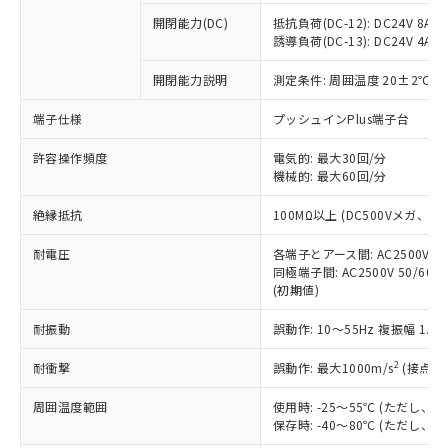
本サービスの対象外となる商品もある
基準値を超えていることを示します。
いたものが、含有品と判明した場合などや
当社は、これら貴社製品のうち、外国
ことをご了承ください。
開閉能力(DC)
抵抗負荷(DC-12): DC24V 8A/DC
「－」：未確認です。当社販売部門へお問
むを得ず変更することがあります。
為替および外国貿易法に定める商品
誘導負荷(DC-13): DC24V 4A/DC
在庫状況および標準価格照会結果は、
い合わせください。
（以下｢規制貨物等」という）を輸出
記載している更新日時点での社内デー
*EU RoHS指令（10物質）：
または国外への提供する場合は、日本
開閉能力説明
測定条件: 周囲温度 20±2℃、
記
タに基づき作成されるものであり、閲
説明
鉛(Pb) 1000ppm以下、 水銀(Hg) 1000ppm以下、 カド
*中国RoHS10物質の基準値 (GB/T26572)：
国政府の輸出許可(または役務取引許
号
覧された時点での実際の在庫および標
ミウム(Cd) 100ppm以下、
Pb(鉛) :1000ppm、 Hg(水銀) : 1000ppm、 Cd(カドミウ
端子仕様
プッシュインPlus端子台
可)を取得するなどの必要な手続きを
六価クロム(Cr(Ⅵ)) 1000ppm以下、ポリ臭化ビフェニル
ム) : 100ppm、
準価格とは異なる場合があることをご
類(PBB) 1000ppm以下、ポリ臭化ジフェニルエーテル類
Cr(Ⅵ)(六価クロム) : 1000ppm、 PBBs(ポリ臭化ビフェ
とります。
了承ください。
(PBDE) 1000ppm以下、フタル酸ビス(2-エチルヘキシ
○
一定数以上の在庫あり
ニル類) : 1000ppm、 PBDEs(ポリ臭化ジフェニルエーテ
許容操作頻度
電気的: 最大30回/分
当社は規制貨物を破棄する場合は、完
ル) (DEHP)(別名：DOP) 1000ppm以下、フタル酸ブチ
正式な納期状況および標準価格はお客
ル類) : 1000ppm、
機械的: 最大60回/分
ルベンジル（BBP） 1000ppm以下、フタル酸ジブチル
全に破砕するなど、違法に輸出されな
DBP(フタル酸ジブチル) : 1000ppm、 DIBP(フタル酸ジ
様のお取引先、またはお客様担当のオ
（DBP） 1000ppm以下、フタル酸ジイソブチル
イソブチル) : 1000ppm、 BBP(フタル酸ブチルベンジ
△
一定数には満たないが在庫あり
いよう必要な手段を講じます。
ムロン制御機器販売店・当社販売員に
(DIBP) 1000ppm以下
ル) : 1000ppm、
絶縁抵抗
100MΩ以上 (DC500Vメガ、
当社は貴社製品を、核兵器、ミサイ
但し、RoHS指令で産業用監視および制御機器に対する
DEHP(フタル酸ビス(2-エチルヘキシル)) : 1000ppm
ご相談ください。
適用除外項目は除く。
ル、化学兵器、生物兵器またはその他
－
在庫なし(最新の在庫状況につ
オムロン制御機器販売店や当社販売拠
耐電圧
各端子とアース間: AC2500V 50/
フタル酸エステル類の４物質については閾値を超える意
武器並びにこれらの製造装置等に一切
いては、お客様のお取引先、ま
図的な使用がないことを確認しています。
同極端子間: AC2500V 50/60
点は「
販売ネットワーク
」をご確認
※2 環境保護使用期限
使用いたしません。
(初期値)
たはお客様担当のオムロン制御
ください。
当社は、貴社製品を第三者に販売する
機器販売店・当社販売員にご確
在庫状況および標準価格結果を当社の
※2 対応予定月
「ｅ」：有害物質（10物質）のすべてが基
耐振動
誤動作: 10～55Hz 複振幅 1.
場合は、上記1、2および3の内容を当
認ください)
事前の承諾なく第三者に漏洩または開
準値以下であることを示します。
該第三者に通知します。また当社は、
示しないようお願いします。
2
耐衝撃
誤動作: 最大1000m/s
(接点開
部品在庫の切り替え状況などにより、予定
「10」：通常の使用状況下において有害物
販売先および販売に係わる関係者が違
マイパーツ機能（部品リスト作成サー
空
受注生産機種、また在庫状況の
月が前後することがあります。
質が外部に漏えいし、環境に深刻な影響を
法に輸出するおそれがある場合は、取
ビス）をご利用いただくには、I-Web
白
情報を公開していない機種
周囲温度範囲
使用時: -25～55℃ (ただし
及ぼさない年数を意味します。
り引きをいたしません。
メンバーズにご登録されている必要が
保存時: -40～80℃ (ただし
「－」：未確認です。当社販売部門へお問
あります。