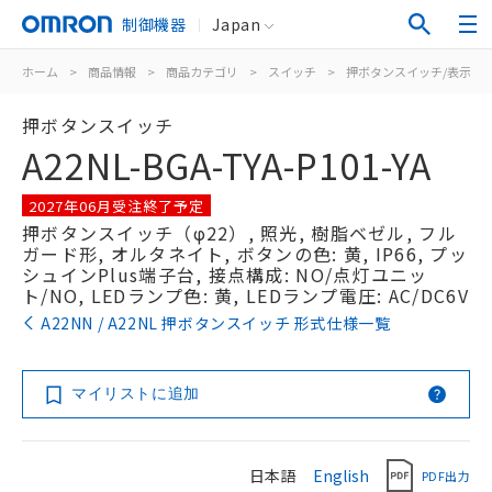
制御機器
Japan
ホーム
>
商品情報
>
商品カテゴリ
>
スイッチ
>
押ボタンスイッチ/表示灯
押ボタンスイッチ
A22NL-BGA-TYA-P101-YA
2027年06月受注終了予定
押ボタンスイッチ（φ22）, 照光, 樹脂ベゼル, フル
ガード形, オルタネイト, ボタンの色: 黄, IP66, プッ
シュインPlus端子台, 接点構成: NO/点灯ユニッ
ト/NO, LEDランプ色: 黄, LEDランプ電圧: AC/DC6V
A22NN / A22NL 押ボタンスイッチ 形式仕様一覧
マイリストに追加
日本語
English
PDF出力