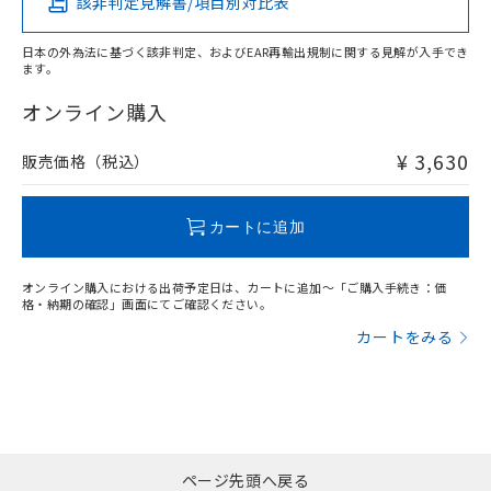
該非判定見解書/項目別対比表
X
O
O
O
日本の外為法に基づく該非判定、およびEAR再輸出規制に関する見解が入手でき
ます。
"対応済み"や非含有の記載がされた商品であっても、流通
在庫等で未対応品が混在する可能性があります。
オンライン購入
非含有品が必要な際は、弊社営業部門もしくは販売店へお
問い合わせください。
¥ 3,630
販売価格（税込）
この製品のRoHS/REACH対応状況ページへ
カートに追加
オンライン購入における出荷予定日は、カートに追加～「ご購入手続き：価
格・納期の確認」画面にてご確認ください。
カートをみる
ページ先頭へ戻る