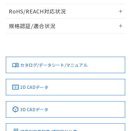
ログイン/会員登録いただくと、CADデータをダウンロー
RoHS/REACH対応状況
ドすることができます。
情報更新：2026/7/29
規格認証/適合状況
ログイン/会員登録
EU RoHS
注意事項・凡例
A22NL-BGA-TYA-P101-YAについての規格認証/適合状況につ
いては、「カスタマーサポートセンタ お客様相談室」または
貴社担当オムロン営業員または販売店にお問い合わせくださ
対応状況
対応予定月
※1
※2
い。
ダウンロードデータをご利用いただく前に、以下を必ずお読
みください。
カタログ/データシート/マニュアル
対応済み
ソフトウェアの使用条件
お問い合わせ
中国 RoHS
注意事項・凡例
2D CADデータ
中国 RoHS表
※1 ※2
3D CADデータ
Pb
Hg
Cd
Cr(VI)