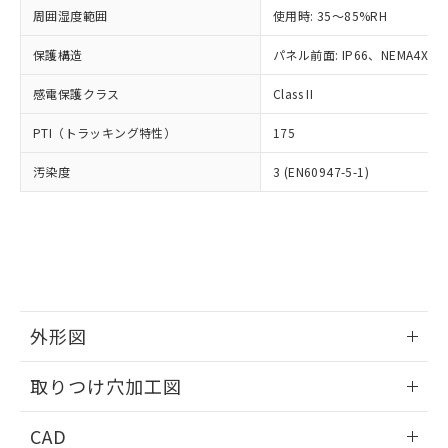
い合わせください。
お客様が当ウェブサイト上で当社にご
周囲湿度範囲
使用時: 35～85%RH
※3 非含有証明書ダウンロード
登録された部品リストについて、当社
保護構造
パネル前面: IP66、NEMA4X, N
および当社の共同利用者が、当社の製
下記の非含有証明書をダウンロードするこ
品・サービスに関するお客様との取
とができます。
感電保護クラス
Class II
合意する
キャンセル
引・商談に必要な範囲で利用すること
をご了承ください。
EU RoHS指令（10物質）の非含有証明書
PTI（トラッキング特性）
175
※当社の共同利用者とは、
"個人情報
51物質の非含有証明書（当社基準）
の共同利用に関して"
の「1.共同利
汚染度
3 (EN60947-5-1)
※本証明書は発行日時点で非含有を証明す
用者の範囲」に記載されている法人を
るもので、過去に遡って非含有を証明する
指します。
ものではありません。
また、RoHS指令のフタル酸エステル類４
物質の対応では、対応完了までの期間は出
荷製品に未対応品が混在することから備考
欄に対応日を記載しておりました。
既に当社にて対応品への在庫切替を完了
外形図
していることから、特段のことがない限
り、2022年1月12日より割愛しておりま
情報更新：2026/05/21
取りつけ穴加工図
す。
情報更新：2026/05/21
CAD