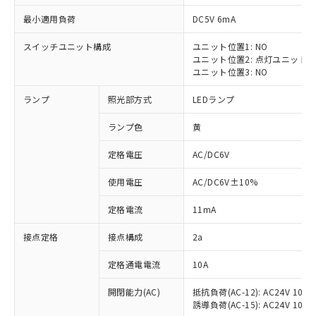
最小適用負荷
DC5V 6mA
スイッチユニット構成
ユニット位置1: NO
ユニット位置2: 点灯ユニット
※1 対応状況
ユニット位置3: NO
ランプ
照光部方式
LEDランプ
対応済み：EU RoHS指令（10物質）の
非含有に対応した製品が提供可能な商品で
ランプ色
黄
す。
対応予定：EU RoHS指令（10物質）の非含
定格電圧
AC/DC6V
ご利用条件
有に対応した製品に切り替える予定のある
商品です。
使用電圧
AC/DC6V±10%
対応予定なし：EU RoHS指令（10物質）の
以下の条件をお読みいただき、同意のうえ
非含有に非対応の商品で、対応品を出す予
定格電流
11mA
ご利用ください。
定はありません。
調査・確認中：EU RoHS指令（10物質）の
接点定格
接点構成
2a
本サービスは、当社制御機器事業取扱
※1 中国RoHS○×表
非含有の対応状況を調査中または確認中の
商品の当社在庫状況および標準価格
定格通電電流
10A
商品です。
(税抜)を提供させていただくもので
「○」：最大均質材料含有率が中国RoHSの
非該当品：ライセンス料など無形物で、有
す。
開閉能力(AC)
抵抗負荷(AC-12): AC24V 10A/A
基準値以下であることを示します。
害物質有無と関係のない商品です。
当社制御機器事業取扱商品の中には、
誘導負荷(AC-15): AC24V 10A/AC
「×」：最大均質材料含有率が中国RoHSの
仕入先様の事情により、非含有部品として