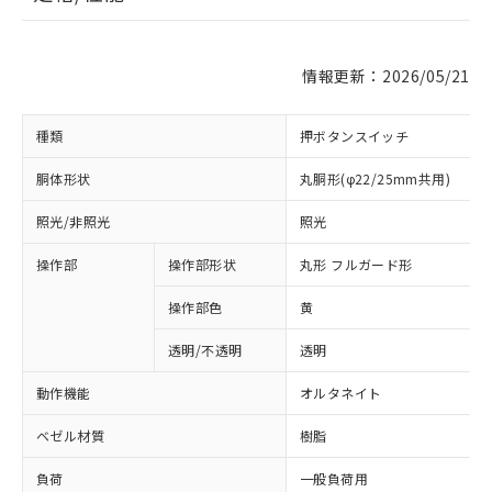
情報更新：2026/05/21
種類
押ボタンスイッチ
胴体形状
丸胴形(φ22/25mm共用)
照光/非照光
照光
操作部
操作部形状
丸形 フルガード形
操作部色
黄
透明/不透明
透明
動作機能
オルタネイト
ベゼル材質
樹脂
負荷
一般負荷用