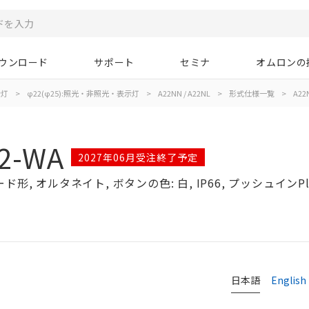
ウンロード
サポート
セミナ
オムロンの
示灯
>
φ22(φ25):照光・非照光・表示灯
>
A22NN / A22NL
>
形式仕様一覧
>
A22
2-WA
2027年06月受注終了予定
形, オルタネイト, ボタンの色: 白, IP66, プッシュインPlu
日本語
English