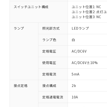
対応済み：EU
スイッチユニット構成
ユニット位置1: NC
対応予定：EU R
ユニット位置2: 点灯
対応予定なし：EU
ユニット位置3: NC
調査・確認中：EU
ご利用条件
非該当品：ライセ
※1 中国RoHS
ランプ
照光部方式
LEDランプ
仕入先様の事情に
があります。
以下の条件をお読
「○」：最大均質
ランプ色
白
「×」：最大均質
本サービスは
当社は、これ
*EU RoHS指令（10物
「－」：未確認で
鉛(Pb) 1000ppm以下、
くものです。
う）を輸出ま
定格電圧
AC/DC6V
記
説明
六価クロム(Cr(Ⅵ)) 1
当社制御機器
などの必要な
フタル酸ビス(2-エチルヘ
号
*中国RoHS10物質の基準値 
ル（DBP） 1000ppm
在庫状況およ
当社は規制貨
Pb(鉛) :1000ppm、 Hg
但し、RoHS指令で産
使用電圧
AC/DC6V±10%
のであり、閲
ます。
Cr(Ⅵ)(六価クロム) : 
フタル酸エステル類の４
○
一定数以
DBP(フタル酸ジブチル) :
い。
当社は貴社製
DEHP(フタル酸ビス(2-エ
正式な納期状
定格電流
5mA
置等に一切使
当社販売員に
※2 対応予定月
△
一定数に
当社は、貴社
オムロン制御
また当社は、
※2 環境保護使
接点定格
接点構成
2b
在庫状況およ
部品在庫の切り替
たしません。
－
在庫なし
す。
「ｅ」：有害物質
機器販売
定格通電電流
10A
マイパーツ機
「10」：通常の
ている必要が
味します。