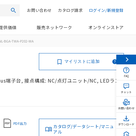
お問い合わせ
カタログ請求
ログイン/新規登録
検索
提供価値
販売ネットワーク
オンラインストア
NL-BGA-TWA-P202-WA
マイリストに追加
FAQ
s端子台, 接点構成: NC/点灯ユニット/NC, LEDラン
チャット
お問い合わせ
PDF出力
ダウンロード
カタログ/データシート/マニュ
アル