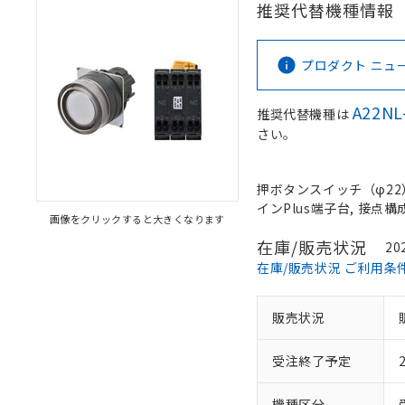
推奨代替機種情報
プロダクト ニュース 
A22NL
推奨代替機種は
さい。
押ボタンスイッチ（φ22）,
インPlus端子台, 接点構成:
画像をクリックすると大きくなります
在庫/販売状況
20
在庫/販売状況 ご利用条
販売状況
受注終了予定
機種区分