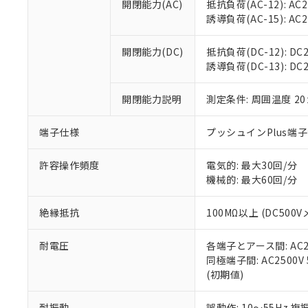
空
受注生産
開閉能力(AC)
抵抗負荷(AC-12): AC24
お客様が当ウ
※3 非含有証明
「－」：未確認で
白
誘導負荷(AC-15): AC24V
が、当社の製
さい。
下記の非含有証明
※当社の共同
開閉能力(DC)
抵抗負荷(DC-12): DC24
いる法人を指
EU RoHS指令（
誘導負荷(DC-13): DC24
51物質の非含有証
※本証明書は発行
開閉能力説明
測定条件: 周囲温度 2
また、RoHS指
混在することから
端子仕様
プッシュインPlus端
既に当社にて対応
り割愛しておりま
許容操作頻度
電気的: 最大30回/分
機械的: 最大60回/分
絶縁抵抗
100MΩ以上 (DC5
耐電圧
各端子とアース間: AC250
同極端子間: AC2500V
(初期値)
耐振動
誤動作: 10～55Hz 複