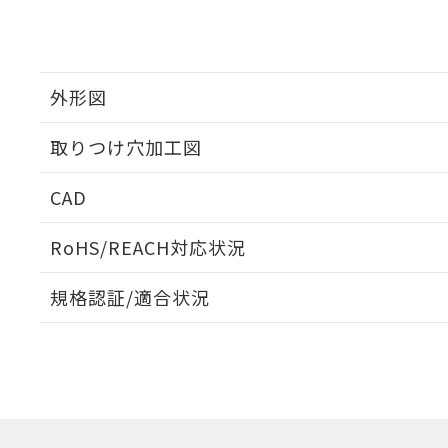
外形図
取りつけ穴加工図
CAD
ログイン/会員登録いただくと、CADデータをダウンロ
RoHS/REACH対応状況
規格認証/適合状況
EU RoHS
注意事項・凡例
A22NL-BGA-TWA-P202-WAについての規格認証/
営業員または販売店にお問い合わせください。
ダウンロードデータをご利用いただく前に、以下を必ずお読
対応状況
対応予定月
※1
※2
ソフトウェアの使用条件
対応済み