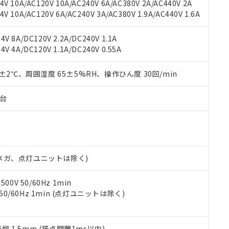
機種、また在庫状況の情報を公開していない機種
V 10A/AC120V 10A/AC240V 6A/AC380V 2A/AC440V 2A
ェブサイト上で当社にご登録された部品リストについて、当社およ
書ダウンロード
す。当社販売部門へお問い合わせください。
 10A/AC120V 6A/AC240V 3A/AC380V 1.9A/AC440V 1.6A
品・サービスに関するお客様との取引・商談に必要な範囲で利用す
合意する
キャンセル
書をダウンロードすることができます。
利用者とは、
"個人情報の共同利用に関して"
の「1.共同利用者の
V 8A/DC120V 2.2A/DC240V 1.1A
します。
10物質）の非含有証明書
V 4A/DC120V 1.1A/DC240V 0.55A
明書（当社基準）
日時点で非含有を証明するもので、過去に遡って非含有を証明するも
0±2℃、周囲湿度 65±5%RH、操作ひん度 30回/min
令のフタル酸エステル類４物質の対応では、対応完了までの期間は出
備考欄に対応日を記載しておりました。
子台
品への在庫切替を完了していることから、特段のことがない限り、20
す。
00Vメガ、点灯ユニットは除く)
0V 50/60Hz 1min
 50/60Hz 1min (点灯ユニットは除く)
振幅 1.5mm (接点開離1ms以内)