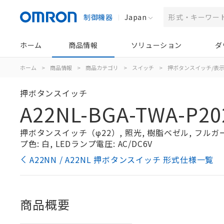
制御機器
Japan
ホーム
商品情報
ソリューション
ダ
ホーム
>
商品情報
>
商品カテゴリ
>
スイッチ
>
押ボタンスイッチ/表
押ボタンスイッチ
A22NL-BGA-TWA-P20
押ボタンスイッチ（φ22）, 照光, 樹脂ベゼル, フルガード
プ色: 白, LEDランプ電圧: AC/DC6V
A22NN / A22NL 押ボタンスイッチ 形式仕様一覧
商品概要