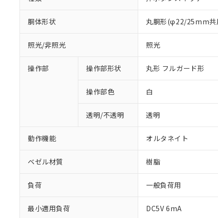
胴体形状
丸胴形(φ22/25mm共
照光/非照光
照光
操作部
操作部形状
丸形 フルガード形
操作部色
白
透明/不透明
透明
動作機能
オルタネイト
ベゼル材質
樹脂
負荷
一般負荷用
※1 対応状況
最小適用負荷
DC5V 6mA