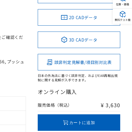
在庫・価格
2D CADデータ
無料テスト機
をご確認くだ
3D CADデータ
66, プッシュ
該非判定見解書/項目別対比表
V
日本の外為法に基づく該非判定、およびEAR再輸出規
制に関する見解が入手できます。
オンライン購入
¥ 3,630
販売価格（税込）
カートに追加