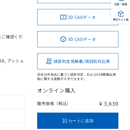
在庫・価格
2D CADデータ
無料テスト機
をご確認くだ
3D CADデータ
66, プッシュ
該非判定見解書/項目別対比表
V
日本の外為法に基づく該非判定、およびEAR再輸出規
制に関する見解が入手できます。
オンライン購入
¥ 3,630
販売価格（税込）
カートに追加