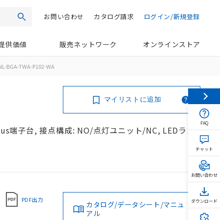
お問い合わせ
カタログ請求
ログイン/新規登録
検索
提供価値
販売ネットワーク
オンラインストア
NL-BGA-TWA-P102-WA
マイリストに追加
FAQ
us端子台, 接点構成: NO/点灯ユニット/NC, LEDラン
チャット
お問い合わせ
PDF出力
ダウンロード
カタログ/データシート/マニュ
アル