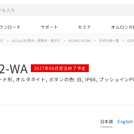
ウンロード
サポート
セミナ
オムロンの
示灯
>
φ22(φ25):照光・非照光・表示灯
>
A22NN / A22NL
>
形式仕様一覧
>
A22
2-WA
2027年06月受注終了予定
形, オルタネイト, ボタンの色: 白, IP66, プッシュインPl
日本語
English