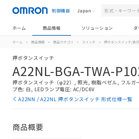
制御機器
Japan
ホーム
商品情報
ソリューション
ダ
ホーム
>
商品情報
>
商品カテゴリ
>
スイッチ
>
押ボタンスイッチ/表
押ボタンスイッチ
A22NL-BGA-TWA-P10
押ボタンスイッチ（φ22）, 照光, 樹脂ベゼル, フルガード
プ色: 白, LEDランプ電圧: AC/DC6V
A22NN / A22NL 押ボタンスイッチ 形式仕様一覧
商品概要