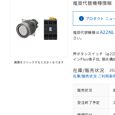
推奨代替機種情報
プロダクト ニュース 
A22NL
推奨代替機種は
さい。
押ボタンスイッチ（φ22）,
インPlus端子台, 接点構成:
画像をクリックすると大きくなります
在庫/販売状況
20
在庫/販売状況 ご利用条
販売状況
受注終了予定
機種区分