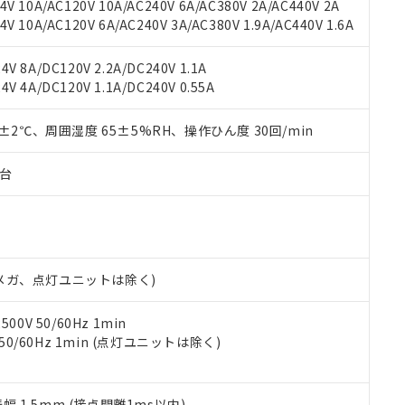
V 10A/AC120V 10A/AC240V 6A/AC380V 2A/AC440V 2A
機器販売店や当社販売拠点は「
販売ネットワーク
」をご確認くだ
販売先および販売に係わる関係者が違法に輸出するおそれがある場
用期限
 10A/AC120V 6A/AC240V 3A/AC380V 1.9A/AC440V 1.6A
び標準価格結果を当社の事前の承諾なく第三者に漏洩または開示し
え状況などにより、予定月が前後することがあります。
(最新の在庫状況については、お客様のお取引先、またはお客様担当
（10物質）のすべてが基準値以下であることを示します。
店・当社販売員にご確認ください)
V 8A/DC120V 2.2A/DC240V 1.1A
能（部品リスト作成サービス）をご利用いただくには、I-Webメン
使用状況下において有害物質が外部に漏えいし、環境に深刻な影響を
V 4A/DC120V 1.1A/DC240V 0.55A
あります。
機種、また在庫状況の情報を公開していない機種
ェブサイト上で当社にご登録された部品リストについて、当社およ
書ダウンロード
す。当社販売部門へお問い合わせください。
品・サービスに関するお客様との取引・商談に必要な範囲で利用す
0±2℃、周囲湿度 65±5%RH、操作ひん度 30回/min
合意する
キャンセル
書をダウンロードすることができます。
利用者とは、
"個人情報の共同利用に関して"
の「1.共同利用者の
子台
します。
10物質）の非含有証明書
明書（当社基準）
日時点で非含有を証明するもので、過去に遡って非含有を証明するも
令のフタル酸エステル類４物質の対応では、対応完了までの期間は出
備考欄に対応日を記載しておりました。
00Vメガ、点灯ユニットは除く)
品への在庫切替を完了していることから、特段のことがない限り、20
す。
0V 50/60Hz 1min
 50/60Hz 1min (点灯ユニットは除く)
振幅 1.5mm (接点開離1ms以内)