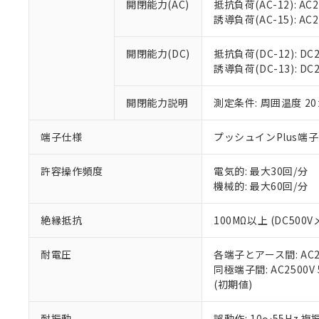
開閉能力(AC)
抵抗負荷(AC-12): AC24
オムロン制御
また当社は、
※2 環境保護使
誘導負荷(AC-15): AC24V
在庫状況およ
部品在庫の切り替
たしません。
－
在庫なし
す。
「ｅ」：有害物質
機器販売
開閉能力(DC)
抵抗負荷(DC-12): DC24
マイパーツ機
「10」：通常の
誘導負荷(DC-13): DC24
ている必要が
味します。
空
受注生産
お客様が当ウ
※3 非含有証明
「－」：未確認で
白
が、当社の製
開閉能力説明
測定条件: 周囲温度 2
さい。
下記の非含有証明
※当社の共同
端子仕様
プッシュインPlus端
いる法人を指
EU RoHS指令（
51物質の非含有証
許容操作頻度
電気的: 最大30回/分
※本証明書は発行
機械的: 最大60回/分
また、RoHS指
混在することから
絶縁抵抗
100MΩ以上 (DC5
既に当社にて対応
り割愛しておりま
耐電圧
各端子とアース間: AC250
同極端子間: AC2500V
(初期値)
耐振動
誤動作: 10～55Hz 複