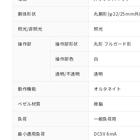
胴体形状
丸胴形(φ22/25mm共
照光/非照光
照光
操作部
操作部形状
丸形 フルガード形
操作部色
白
透明/不透明
透明
動作機能
オルタネイト
ベゼル材質
樹脂
負荷
一般負荷用
最小適用負荷
DC5V 6mA