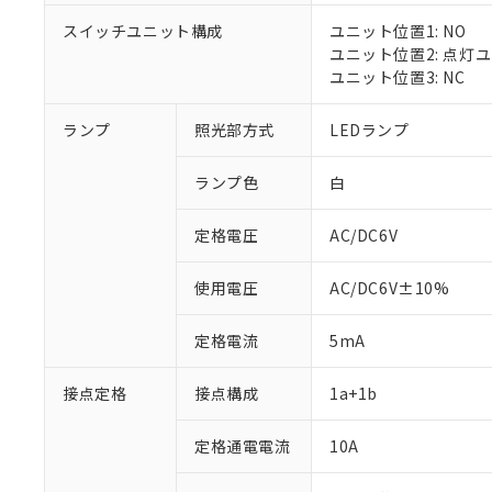
スイッチユニット構成
ユニット位置1: NO
ユニット位置2: 点灯
ユニット位置3: NC
※1 対応状況
ランプ
照光部方式
LEDランプ
対応済み：EU
対応予定：EU R
ランプ色
白
対応予定なし：EU
調査・確認中：EU
ご利用条件
定格電圧
AC/DC6V
非該当品：ライセ
※1 中国RoHS
仕入先様の事情に
があります。
以下の条件をお読
使用電圧
AC/DC6V±10%
「○」：最大均質
「×」：最大均質
本サービスは
当社は、これ
*EU RoHS指令（10物
定格電流
5mA
「－」：未確認で
鉛(Pb) 1000ppm以下、
くものです。
う）を輸出ま
記
説明
六価クロム(Cr(Ⅵ)) 1
当社制御機器
などの必要な
フタル酸ビス(2-エチルヘ
号
*中国RoHS10物質の基準値 
接点定格
接点構成
1a+1b
ル（DBP） 1000ppm
在庫状況およ
当社は規制貨
Pb(鉛) :1000ppm、 Hg
但し、RoHS指令で産
のであり、閲
ます。
Cr(Ⅵ)(六価クロム) : 
フタル酸エステル類の４
○
一定数以
DBP(フタル酸ジブチル) :
い。
当社は貴社製
定格通電電流
10A
DEHP(フタル酸ビス(2-エ
正式な納期状
置等に一切使
当社販売員に
※2 対応予定月
△
一定数に
当社は、貴社