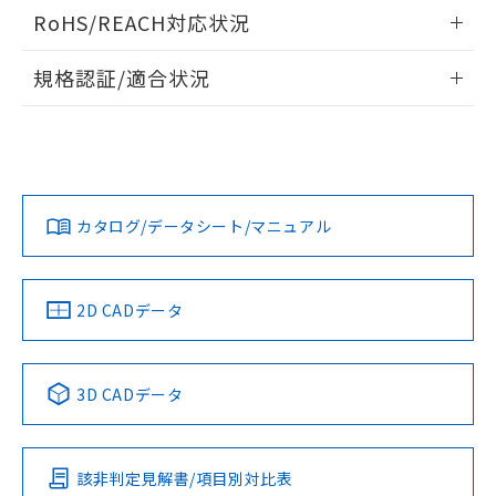
ログイン/会員登録いただくと、CADデータをダウンロー
RoHS/REACH対応状況
ドすることができます。
情報更新：2026/7/29
規格認証/適合状況
ログイン/会員登録
EU RoHS
注意事項・凡例
A22NL-BGA-TWA-P002-WAについての規格認証/適合状況に
ついては、「カスタマーサポートセンタ お客様相談室」また
は貴社担当オムロン営業員または販売店にお問い合わせくだ
対応状況
対応予定月
※1
※2
さい。
ダウンロードデータをご利用いただく前に、以下を必ずお読
みください。
カタログ/データシート/マニュアル
対応済み
ソフトウェアの使用条件
お問い合わせ
中国 RoHS
注意事項・凡例
2D CADデータ
中国 RoHS表
※1 ※2
3D CADデータ
Pb
Hg
Cd
Cr(VI)
該非判定見解書/項目別対比表
X
O
O
O