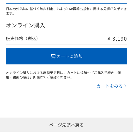
日本の外為法に基づく該非判定、およびEAR再輸出規制に関する見解が入手でき
ます。
"対応済み"や非含有の記載がされた商品であっても、流通
在庫等で未対応品が混在する可能性があります。
オンライン購入
非含有品が必要な際は、弊社営業部門もしくは販売店へお
問い合わせください。
¥ 3,190
販売価格（税込）
この製品のRoHS/REACH対応状況ページへ
カートに追加
オンライン購入における出荷予定日は、カートに追加～「ご購入手続き：価
格・納期の確認」画面にてご確認ください。
カートをみる
ページ先頭へ戻る