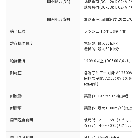
基準値を超えていることを示します。
いたものが、含有品と判明した場合などや
開閉能力(DC)
抵抗負荷(DC-12): DC24V 8A/DC
当社は、これら貴社製品のうち、外国
ことをご了承ください。
「－」：未確認です。当社販売部門へお問
誘導負荷(DC-13): DC24V 4A/DC
むを得ず変更することがあります。
為替および外国貿易法に定める商品
在庫状況および標準価格照会結果は、
い合わせください。
（以下｢規制貨物等」という）を輸出
記載している更新日時点での社内デー
開閉能力説明
測定条件: 周囲温度 20±2℃、
*EU RoHS指令（10物質）：
または国外への提供する場合は、日本
記
タに基づき作成されるものであり、閲
説明
鉛(Pb) 1000ppm以下、 水銀(Hg) 1000ppm以下、 カド
*中国RoHS10物質の基準値 (GB/T26572)：
国政府の輸出許可(または役務取引許
号
覧された時点での実際の在庫および標
ミウム(Cd) 100ppm以下、
Pb(鉛) :1000ppm、 Hg(水銀) : 1000ppm、 Cd(カドミウ
端子仕様
プッシュインPlus端子台
可)を取得するなどの必要な手続きを
六価クロム(Cr(Ⅵ)) 1000ppm以下、ポリ臭化ビフェニル
ム) : 100ppm、
準価格とは異なる場合があることをご
類(PBB) 1000ppm以下、ポリ臭化ジフェニルエーテル類
Cr(Ⅵ)(六価クロム) : 1000ppm、 PBBs(ポリ臭化ビフェ
とります。
了承ください。
許容操作頻度
電気的: 最大30回/分
(PBDE) 1000ppm以下、フタル酸ビス(2-エチルヘキシ
○
一定数以上の在庫あり
ニル類) : 1000ppm、 PBDEs(ポリ臭化ジフェニルエーテ
当社は規制貨物を破棄する場合は、完
ル) (DEHP)(別名：DOP) 1000ppm以下、フタル酸ブチ
機械的: 最大60回/分
正式な納期状況および標準価格はお客
ル類) : 1000ppm、
ルベンジル（BBP） 1000ppm以下、フタル酸ジブチル
全に破砕するなど、違法に輸出されな
DBP(フタル酸ジブチル) : 1000ppm、 DIBP(フタル酸ジ
様のお取引先、またはお客様担当のオ
（DBP） 1000ppm以下、フタル酸ジイソブチル
イソブチル) : 1000ppm、 BBP(フタル酸ブチルベンジ
△
一定数には満たないが在庫あり
いよう必要な手段を講じます。
絶縁抵抗
100MΩ以上 (DC500Vメガ、
ムロン制御機器販売店・当社販売員に
(DIBP) 1000ppm以下
ル) : 1000ppm、
当社は貴社製品を、核兵器、ミサイ
但し、RoHS指令で産業用監視および制御機器に対する
DEHP(フタル酸ビス(2-エチルヘキシル)) : 1000ppm
ご相談ください。
適用除外項目は除く。
耐電圧
各端子とアース間: AC2500V 50/
ル、化学兵器、生物兵器またはその他
－
在庫なし(最新の在庫状況につ
オムロン制御機器販売店や当社販売拠
フタル酸エステル類の４物質については閾値を超える意
同極端子間: AC2500V 50/60
武器並びにこれらの製造装置等に一切
いては、お客様のお取引先、ま
図的な使用がないことを確認しています。
点は「
販売ネットワーク
」をご確認
(初期値)
※2 環境保護使用期限
使用いたしません。
たはお客様担当のオムロン制御
ください。
当社は、貴社製品を第三者に販売する
機器販売店・当社販売員にご確
在庫状況および標準価格結果を当社の
耐振動
誤動作: 10～55Hz 複振幅 1.
※2 対応予定月
「ｅ」：有害物質（10物質）のすべてが基
場合は、上記1、2および3の内容を当
認ください)
事前の承諾なく第三者に漏洩または開
準値以下であることを示します。
該第三者に通知します。また当社は、
示しないようお願いします。
2
耐衝撃
誤動作: 最大1000m/s
(接点開
部品在庫の切り替え状況などにより、予定
「10」：通常の使用状況下において有害物
販売先および販売に係わる関係者が違
マイパーツ機能（部品リスト作成サー
空
受注生産機種、また在庫状況の
月が前後することがあります。
質が外部に漏えいし、環境に深刻な影響を
法に輸出するおそれがある場合は、取
周囲温度範囲
使用時: -25～55℃ (ただし
ビス）をご利用いただくには、I-Web
白
情報を公開していない機種
及ぼさない年数を意味します。
り引きをいたしません。
保存時: -40～80℃ (ただし
メンバーズにご登録されている必要が
「－」：未確認です。当社販売部門へお問
あります。
い合わせください。
周囲湿度範囲
使用時: 35～85%RH