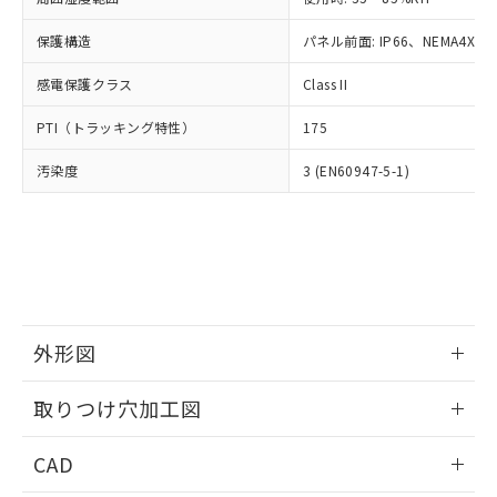
お客様が当ウェブサイト上で当社にご
※3 非含有証明書ダウンロード
登録された部品リストについて、当社
保護構造
パネル前面: IP66、NEMA4X, N
および当社の共同利用者が、当社の製
下記の非含有証明書をダウンロードするこ
品・サービスに関するお客様との取
感電保護クラス
Class II
とができます。
合意する
キャンセル
引・商談に必要な範囲で利用すること
をご了承ください。
PTI（トラッキング特性）
175
EU RoHS指令（10物質）の非含有証明書
※当社の共同利用者とは、
"個人情報
51物質の非含有証明書（当社基準）
の共同利用に関して"
の「1.共同利
汚染度
3 (EN60947-5-1)
※本証明書は発行日時点で非含有を証明す
用者の範囲」に記載されている法人を
るもので、過去に遡って非含有を証明する
指します。
ものではありません。
また、RoHS指令のフタル酸エステル類４
物質の対応では、対応完了までの期間は出
荷製品に未対応品が混在することから備考
欄に対応日を記載しておりました。
既に当社にて対応品への在庫切替を完了
外形図
していることから、特段のことがない限
情報更新：2026/05/21
り、2022年1月12日より割愛しておりま
取りつけ穴加工図
す。
情報更新：2026/05/21
CAD