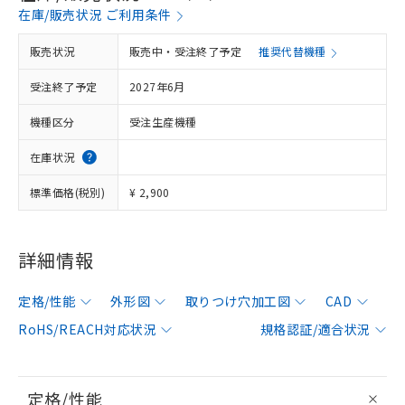
在庫/販売状況 ご利用条件
販売状況
販売中・受注終了予定
推奨代替機種
受注終了予定
2027年6月
機種区分
受注生産機種
在庫状況
標準価格(税別)
¥ 2,900
詳細情報
定格/性能
外形図
取りつけ穴加工図
CAD
RoHS/REACH対応状況
規格認証/適合状況
定格/性能