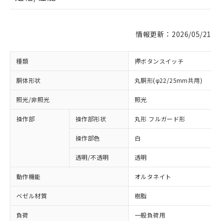
情報更新：2026/05/21
種類
押ボタンスイッチ
胴体形状
丸胴形(φ22/25mm共用)
照光/非照光
照光
操作部
操作部形状
丸形 フルガード形
操作部色
白
透明/不透明
透明
動作機能
オルタネイト
ベゼル材質
樹脂
負荷
一般負荷用