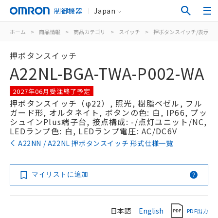
制御機器
Japan
ホーム
>
商品情報
>
商品カテゴリ
>
スイッチ
>
押ボタンスイッチ/表示灯
押ボタンスイッチ
A22NL-BGA-TWA-P002-WA
2027年06月受注終了予定
押ボタンスイッチ（φ22）, 照光, 樹脂ベゼル, フル
ガード形, オルタネイト, ボタンの色: 白, IP66, プッ
シュインPlus端子台, 接点構成: -/点灯ユニット/NC,
LEDランプ色: 白, LEDランプ電圧: AC/DC6V
A22NN / A22NL 押ボタンスイッチ 形式仕様一覧
マイリストに追加
日本語
English
PDF出力