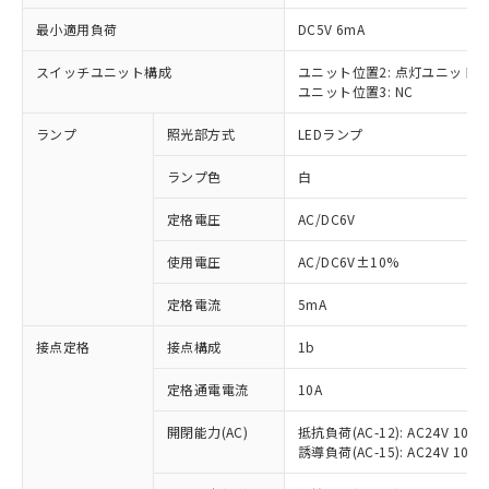
最小適用負荷
DC5V 6mA
スイッチユニット構成
ユニット位置2: 点灯ユニット
ユニット位置3: NC
※1 対応状況
ランプ
照光部方式
LEDランプ
対応済み：EU RoHS指令（10物質）の
非含有に対応した製品が提供可能な商品で
ランプ色
白
す。
対応予定：EU RoHS指令（10物質）の非含
定格電圧
AC/DC6V
ご利用条件
有に対応した製品に切り替える予定のある
使用電圧
AC/DC6V±10%
商品です。
対応予定なし：EU RoHS指令（10物質）の
以下の条件をお読みいただき、同意のうえ
定格電流
5mA
非含有に非対応の商品で、対応品を出す予
ご利用ください。
定はありません。
接点定格
接点構成
1b
調査・確認中：EU RoHS指令（10物質）の
本サービスは、当社制御機器事業取扱
※1 中国RoHS○×表
非含有の対応状況を調査中または確認中の
商品の当社在庫状況および標準価格
定格通電電流
10A
商品です。
(税抜)を提供させていただくもので
「○」：最大均質材料含有率が中国RoHSの
非該当品：ライセンス料など無形物で、有
開閉能力(AC)
抵抗負荷(AC-12): AC24V 10A/A
す。
基準値以下であることを示します。
害物質有無と関係のない商品です。
誘導負荷(AC-15): AC24V 10A/AC
当社制御機器事業取扱商品の中には、
「×」：最大均質材料含有率が中国RoHSの
仕入先様の事情により、非含有部品として
本サービスの対象外となる商品もある