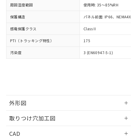
い合わせください。
お客様が当ウェブサイト上で当社にご
周囲湿度範囲
使用時: 35～85%RH
※3 非含有証明書ダウンロード
登録された部品リストについて、当社
保護構造
パネル前面: IP66、NEMA4X, N
および当社の共同利用者が、当社の製
下記の非含有証明書をダウンロードするこ
品・サービスに関するお客様との取
とができます。
感電保護クラス
Class II
合意する
キャンセル
引・商談に必要な範囲で利用すること
をご了承ください。
EU RoHS指令（10物質）の非含有証明書
PTI（トラッキング特性）
175
※当社の共同利用者とは、
"個人情報
51物質の非含有証明書（当社基準）
の共同利用に関して"
の「1.共同利
汚染度
3 (EN60947-5-1)
※本証明書は発行日時点で非含有を証明す
用者の範囲」に記載されている法人を
るもので、過去に遡って非含有を証明する
指します。
ものではありません。
また、RoHS指令のフタル酸エステル類４
物質の対応では、対応完了までの期間は出
荷製品に未対応品が混在することから備考
欄に対応日を記載しておりました。
既に当社にて対応品への在庫切替を完了
外形図
していることから、特段のことがない限
り、2022年1月12日より割愛しておりま
情報更新：2026/05/21
取りつけ穴加工図
す。
情報更新：2026/05/21
CAD