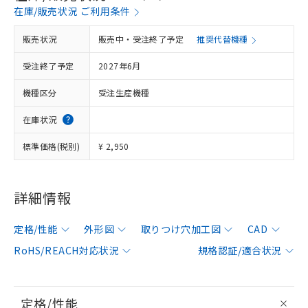
在庫/販売状況 ご利用条件
販売状況
販売中・受注終了予定
推奨代替機種
受注終了予定
2027年6月
機種区分
受注生産機種
在庫状況
標準価格(税別)
¥ 2,950
詳細情報
定格/性能
外形図
取りつけ穴加工図
CAD
RoHS/REACH対応状況
規格認証/適合状況
定格/性能