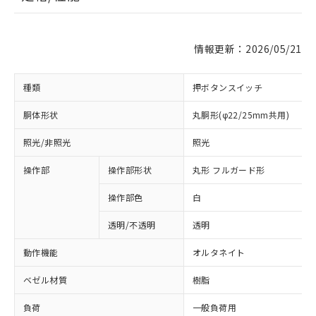
情報更新：2026/05/21
種類
押ボタンスイッチ
胴体形状
丸胴形(φ22/25mm共用)
照光/非照光
照光
操作部
操作部形状
丸形 フルガード形
操作部色
白
透明/不透明
透明
動作機能
オルタネイト
ベゼル材質
樹脂
負荷
一般負荷用