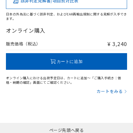
該非判定見解書/項目別対比表
X
O
O
O
日本の外為法に基づく該非判定、およびEAR再輸出規制に関する見解が入手でき
ます。
"対応済み"や非含有の記載がされた商品であっても、流通
在庫等で未対応品が混在する可能性があります。
オンライン購入
非含有品が必要な際は、弊社営業部門もしくは販売店へお
問い合わせください。
¥ 3,240
販売価格（税込）
この製品のRoHS/REACH対応状況ページへ
カートに追加
オンライン購入における出荷予定日は、カートに追加～「ご購入手続き：価
格・納期の確認」画面にてご確認ください。
カートをみる
ページ先頭へ戻る