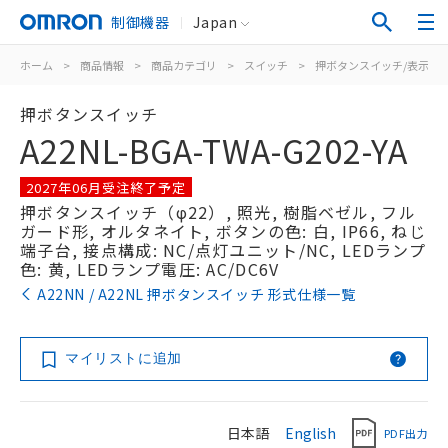
制御機器
Japan
ホーム
>
商品情報
>
商品カテゴリ
>
スイッチ
>
押ボタンスイッチ/表示灯
押ボタンスイッチ
A22NL-BGA-TWA-G202-YA
2027年06月受注終了予定
押ボタンスイッチ（φ22）, 照光, 樹脂ベゼル, フル
ガード形, オルタネイト, ボタンの色: 白, IP66, ねじ
端子台, 接点構成: NC/点灯ユニット/NC, LEDランプ
色: 黄, LEDランプ電圧: AC/DC6V
A22NN / A22NL 押ボタンスイッチ 形式仕様一覧
マイリストに追加
日本語
English
PDF出力