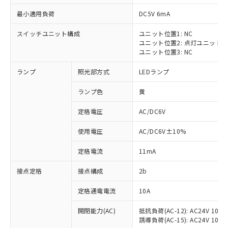
最小適用負荷
DC5V 6mA
スイッチユニット構成
ユニット位置1: NC
ユニット位置2: 点灯ユニット
※1 対応状況
ユニット位置3: NC
ランプ
照光部方式
LEDランプ
対応済み：EU RoHS指令（10物質）の
非含有に対応した製品が提供可能な商品で
ランプ色
黄
す。
対応予定：EU RoHS指令（10物質）の非含
定格電圧
AC/DC6V
ご利用条件
有に対応した製品に切り替える予定のある
商品です。
使用電圧
AC/DC6V±10%
対応予定なし：EU RoHS指令（10物質）の
以下の条件をお読みいただき、同意のうえ
非含有に非対応の商品で、対応品を出す予
定格電流
11mA
ご利用ください。
定はありません。
調査・確認中：EU RoHS指令（10物質）の
接点定格
接点構成
2b
本サービスは、当社制御機器事業取扱
※1 中国RoHS○×表
非含有の対応状況を調査中または確認中の
商品の当社在庫状況および標準価格
定格通電電流
10A
商品です。
(税抜)を提供させていただくもので
「○」：最大均質材料含有率が中国RoHSの
非該当品：ライセンス料など無形物で、有
す。
開閉能力(AC)
抵抗負荷(AC-12): AC24V 10A/A
基準値以下であることを示します。
害物質有無と関係のない商品です。
当社制御機器事業取扱商品の中には、
誘導負荷(AC-15): AC24V 10A/AC
「×」：最大均質材料含有率が中国RoHSの
仕入先様の事情により、非含有部品として