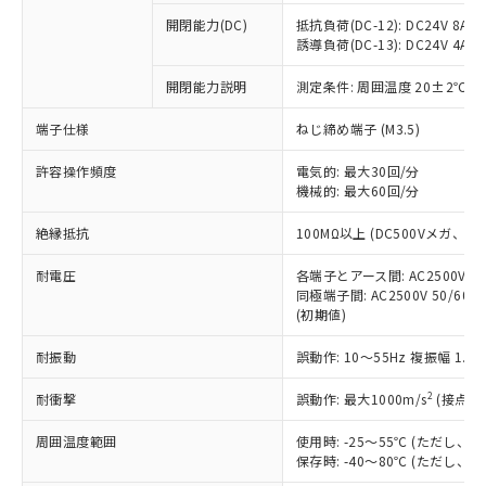
本サービスの対象外となる商品もある
基準値を超えていることを示します。
いたものが、含有品と判明した場合などや
当社は、これら貴社製品のうち、外国
ことをご了承ください。
開閉能力(DC)
抵抗負荷(DC-12): DC24V 8A/DC
「－」：未確認です。当社販売部門へお問
むを得ず変更することがあります。
為替および外国貿易法に定める商品
誘導負荷(DC-13): DC24V 4A/DC
在庫状況および標準価格照会結果は、
い合わせください。
（以下｢規制貨物等」という）を輸出
記載している更新日時点での社内デー
*EU RoHS指令（10物質）：
または国外への提供する場合は、日本
開閉能力説明
測定条件: 周囲温度 20±2℃、
記
タに基づき作成されるものであり、閲
説明
鉛(Pb) 1000ppm以下、 水銀(Hg) 1000ppm以下、 カド
*中国RoHS10物質の基準値 (GB/T26572)：
国政府の輸出許可(または役務取引許
号
覧された時点での実際の在庫および標
ミウム(Cd) 100ppm以下、
Pb(鉛) :1000ppm、 Hg(水銀) : 1000ppm、 Cd(カドミウ
端子仕様
ねじ締め端子 (M3.5)
可)を取得するなどの必要な手続きを
六価クロム(Cr(Ⅵ)) 1000ppm以下、ポリ臭化ビフェニル
ム) : 100ppm、
準価格とは異なる場合があることをご
類(PBB) 1000ppm以下、ポリ臭化ジフェニルエーテル類
Cr(Ⅵ)(六価クロム) : 1000ppm、 PBBs(ポリ臭化ビフェ
とります。
了承ください。
(PBDE) 1000ppm以下、フタル酸ビス(2-エチルヘキシ
○
一定数以上の在庫あり
ニル類) : 1000ppm、 PBDEs(ポリ臭化ジフェニルエーテ
許容操作頻度
電気的: 最大30回/分
当社は規制貨物を破棄する場合は、完
ル) (DEHP)(別名：DOP) 1000ppm以下、フタル酸ブチ
正式な納期状況および標準価格はお客
ル類) : 1000ppm、
機械的: 最大60回/分
ルベンジル（BBP） 1000ppm以下、フタル酸ジブチル
全に破砕するなど、違法に輸出されな
DBP(フタル酸ジブチル) : 1000ppm、 DIBP(フタル酸ジ
様のお取引先、またはお客様担当のオ
（DBP） 1000ppm以下、フタル酸ジイソブチル
イソブチル) : 1000ppm、 BBP(フタル酸ブチルベンジ
△
一定数には満たないが在庫あり
いよう必要な手段を講じます。
ムロン制御機器販売店・当社販売員に
(DIBP) 1000ppm以下
ル) : 1000ppm、
絶縁抵抗
100MΩ以上 (DC500Vメガ、
当社は貴社製品を、核兵器、ミサイ
但し、RoHS指令で産業用監視および制御機器に対する
DEHP(フタル酸ビス(2-エチルヘキシル)) : 1000ppm
ご相談ください。
適用除外項目は除く。
ル、化学兵器、生物兵器またはその他
－
在庫なし(最新の在庫状況につ
オムロン制御機器販売店や当社販売拠
耐電圧
各端子とアース間: AC2500V 50/
フタル酸エステル類の４物質については閾値を超える意
武器並びにこれらの製造装置等に一切
いては、お客様のお取引先、ま
図的な使用がないことを確認しています。
同極端子間: AC2500V 50/60
点は「
販売ネットワーク
」をご確認
※2 環境保護使用期限
使用いたしません。
(初期値)
たはお客様担当のオムロン制御
ください。
当社は、貴社製品を第三者に販売する
機器販売店・当社販売員にご確
在庫状況および標準価格結果を当社の
※2 対応予定月
「ｅ」：有害物質（10物質）のすべてが基
耐振動
誤動作: 10～55Hz 複振幅 1.
場合は、上記1、2および3の内容を当
認ください)
事前の承諾なく第三者に漏洩または開
準値以下であることを示します。
該第三者に通知します。また当社は、
示しないようお願いします。
2
耐衝撃
誤動作: 最大1000m/s
(接点開
部品在庫の切り替え状況などにより、予定
「10」：通常の使用状況下において有害物
販売先および販売に係わる関係者が違
マイパーツ機能（部品リスト作成サー
空
受注生産機種、また在庫状況の
月が前後することがあります。
質が外部に漏えいし、環境に深刻な影響を
法に輸出するおそれがある場合は、取
ビス）をご利用いただくには、I-Web
白
情報を公開していない機種
周囲温度範囲
使用時: -25～55℃ (ただし
及ぼさない年数を意味します。
り引きをいたしません。
メンバーズにご登録されている必要が
保存時: -40～80℃ (ただし
「－」：未確認です。当社販売部門へお問
あります。