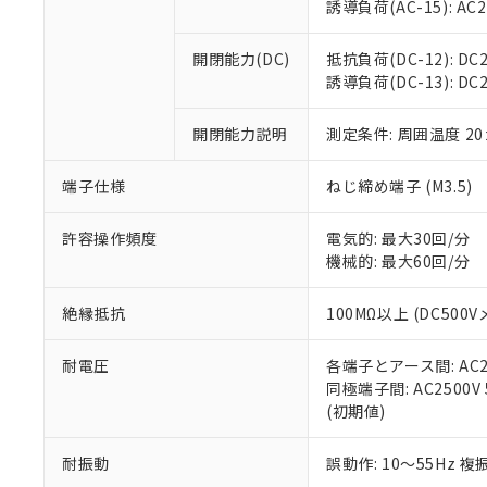
※3 非含有証明
「－」：未確認で
誘導負荷(AC-15): AC24V
白
が、当社の製
さい。
下記の非含有証明
開閉能力(DC)
抵抗負荷(DC-12): DC24
※当社の共同
誘導負荷(DC-13): DC24
いる法人を指
EU RoHS指令（
51物質の非含有証
開閉能力説明
測定条件: 周囲温度 2
※本証明書は発行
また、RoHS指
混在することから
端子仕様
ねじ締め端子 (M3.5)
既に当社にて対応
り割愛しておりま
許容操作頻度
電気的: 最大30回/分
機械的: 最大60回/分
絶縁抵抗
100MΩ以上 (DC5
耐電圧
各端子とアース間: AC250
同極端子間: AC2500V
(初期値)
耐振動
誤動作: 10～55Hz 複