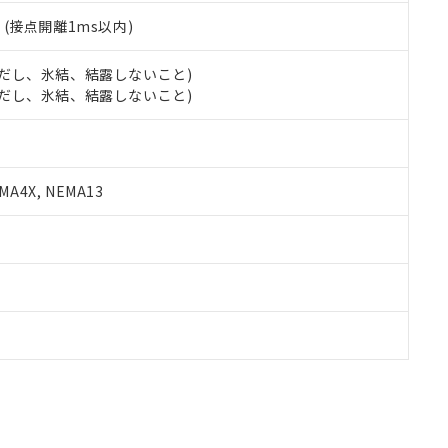
2
(接点開離1ms以内)
 (ただし、氷結、結露しないこと)
 (ただし、氷結、結露しないこと)
A4X, NEMA13