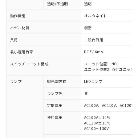
透明/不透明
透明
動作機能
オルタネイト
ベゼル材質
樹脂
負荷
一般負荷用
最小適用負荷
DC5V 6mA
スイッチユニット構成
ユニット位置1: NO
ユニット位置2: 点灯ユニット
ランプ
照光部方式
LEDランプ
ランプ色
青
定格電圧
AC100V、AC110V、AC120V
使用電圧
AC100V±10%
AC110V±10%
※1 対応状況
AC100～130V