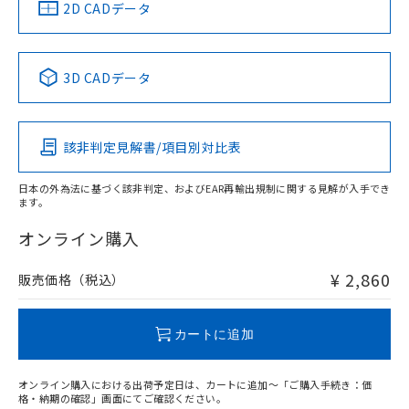
中国 RoHS
注意事項・凡例
2D CADデータ
No
No
No
No
中国 RoHS表
※1 ※2
3D CADデータ
この製品の規格認証/適合状況ページへ
Pb
Hg
Cd
Cr(VI)
その他の認証はこちらのページからご検索ください
該非判定見解書/項目別対比表
O
O
O
O
日本の外為法に基づく該非判定、およびEAR再輸出規制に関する見解が入手でき
ます。
"対応済み"や非含有の記載がされた商品であっても、流通
在庫等で未対応品が混在する可能性があります。
オンライン購入
非含有品が必要な際は、弊社営業部門もしくは販売店へお
問い合わせください。
¥ 2,860
販売価格（税込）
この製品のRoHS/REACH対応状況ページへ
カートに追加
オンライン購入における出荷予定日は、カートに追加～「ご購入手続き：価
格・納期の確認」画面にてご確認ください。