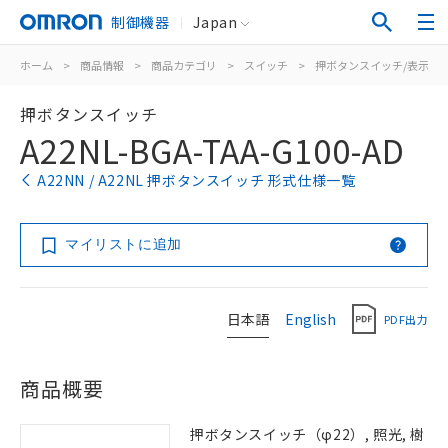
制御機器
Japan
ホーム
>
商品情報
>
商品カテゴリ
>
スイッチ
>
押ボタンスイッチ/表示灯
押ボタンスイッチ
A22NL-BGA-TAA-G100-AD
A22NN / A22NL 押ボタンスイッチ 形式仕様一覧
マイリストに追加
日本語
English
PDF出力
商品概要
押ボタンスイッチ（φ22）, 照光, 樹