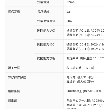
対応済み：EU RoHS指令（10物質）の
定格電流
12mA
非含有に対応した製品が提供可能な商品で
す。
接点定格
接点構成
1a
対応予定：EU RoHS指令（10物質）の非含
ご利用条件
有に対応した製品に切り替える予定のある
定格通電電流
10A
商品です。
開閉能力(AC)
抵抗負荷(AC-12): AC24V 10A/A
対応予定なし：EU RoHS指令（10物質）の
以下の条件をお読みいただき、同意のうえ
誘導負荷(AC-15): AC24V 10A/AC
非含有に非対応の商品で、対応品を出す予
ご利用ください。
定はありません。
開閉能力(DC)
抵抗負荷(DC-12): DC24V 8A/DC
調査・確認中：EU RoHS指令（10物質）の
本サービスは、当社制御機器事業取扱
誘導負荷(DC-13): DC24V 4A/DC
※1 中国RoHS○×表
非含有の対応状況を調査中または確認中の
商品の当社在庫状況および標準価格
商品です。
開閉能力説明
測定条件: 周囲温度 20±2℃、
(税抜)を提供させていただくもので
「○」：最大均質材料含有率が中国RoHSの
非該当品：ライセンス料など無形物で、有
す。
基準値以下であることを示します。
害物質有無と関係のない商品です。
端子仕様
ねじ締め端子 (M3.5)
当社制御機器事業取扱商品の中には、
「×」：最大均質材料含有率が中国RoHSの
仕入先様の事情により、非含有部品として
本サービスの対象外となる商品もある
基準値を超えていることを示します。
いたものが、含有品と判明した場合などや
許容操作頻度
電気的: 最大30回/分
当社は、これら貴社製品のうち、外国
ことをご了承ください。
「－」：未確認です。当社販売部門へお問
機械的: 最大60回/分
むを得ず変更することがあります。
為替および外国貿易法に定める商品
在庫状況および標準価格照会結果は、
い合わせください。
（以下｢規制貨物等」という）を輸出
記載している更新日時点での社内デー
絶縁抵抗
100MΩ以上 (DC500Vメガ、
*EU RoHS指令（10物質）：
または国外への提供する場合は、日本
記
タに基づき作成されるものであり、閲
説明
鉛(Pb) 1000ppm以下、 水銀(Hg) 1000ppm以下、 カド
*中国RoHS10物質の基準値 (GB/T26572)：
国政府の輸出許可(または役務取引許
号
覧された時点での実際の在庫および標
ミウム(Cd) 100ppm以下、
耐電圧
Pb(鉛) :1000ppm、 Hg(水銀) : 1000ppm、 Cd(カドミウ
各端子とアース間: AC2500V 50/
可)を取得するなどの必要な手続きを
六価クロム(Cr(Ⅵ)) 1000ppm以下、ポリ臭化ビフェニル
ム) : 100ppm、
準価格とは異なる場合があることをご
同極端子間: AC2500V 50/60
類(PBB) 1000ppm以下、ポリ臭化ジフェニルエーテル類
Cr(Ⅵ)(六価クロム) : 1000ppm、 PBBs(ポリ臭化ビフェ
とります。