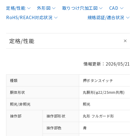
定格/性能
外形図
取りつけ穴加工図
CAD
RoHS/REACH対応状況
規格認証/適合状況
定格/性能
情報更新：2026/05/21
種類
押ボタンスイッチ
胴体形状
丸胴形(φ22/25mm共用)
照光/非照光
照光
操作部
操作部形状
丸形 フルガード形
操作部色
青