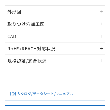
51物質の非含有証明書（当社基準）
の共同利用に関して"
の「1.共同利
※本証明書は発行日時点で非含有を証明す
用者の範囲」に記載されている法人を
外形図
るもので、過去に遡って非含有を証明する
指します。
ものではありません。
情報更新：2026/05/21
取りつけ穴加工図
また、RoHS指令のフタル酸エステル類４
物質の対応では、対応完了までの期間は出
情報更新：2026/05/21
荷製品に未対応品が混在することから備考
CAD
欄に対応日を記載しておりました。
既に当社にて対応品への在庫切替を完了
ログイン/会員登録いただくと、CADデータをダウンロー
RoHS/REACH対応状況
していることから、特段のことがない限
ドすることができます。
り、2022年1月12日より割愛しておりま
情報更新：2026/7/29
す。
規格認証/適合状況
ログイン/会員登録
EU RoHS
注意事項・凡例
UL認証
CSA認証
CEマーキング
Yes
Yes
Yes
対応状況
対応予定月
※1
※2
ダウンロードデータをご利用いただく前に、以下を必ずお読
みください。
カタログ/データシート/マニュアル
対応済み
ソフトウェアの使用条件
LR型式承認
DNV型式承認
BV型式承認
KR型式承
（イギリス
（ノルウェー
（フランス
（韓国
船舶規格）
船舶規格）
船舶規格）
船舶規格