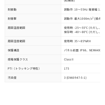
(初期値)
了承ください。
(PBDE) 1000ppm以下、フタル酸ビス(2-エチルヘキシ
○
一定数以上の在庫あり
ニル類) : 1000ppm、 PBDEs(ポリ臭化ジフェニルエーテ
当社は規制貨物を破棄する場合は、完
ル) (DEHP)(別名：DOP) 1000ppm以下、フタル酸ブチ
正式な納期状況および標準価格はお客
ル類) : 1000ppm、
ルベンジル（BBP） 1000ppm以下、フタル酸ジブチル
全に破砕するなど、違法に輸出されな
耐振動
DBP(フタル酸ジブチル) : 1000ppm、 DIBP(フタル酸ジ
誤動作: 10～55Hz 複振幅 1.
様のお取引先、またはお客様担当のオ
（DBP） 1000ppm以下、フタル酸ジイソブチル
イソブチル) : 1000ppm、 BBP(フタル酸ブチルベンジ
△
一定数には満たないが在庫あり
いよう必要な手段を講じます。
ムロン制御機器販売店・当社販売員に
(DIBP) 1000ppm以下
ル) : 1000ppm、
2
耐衝撃
誤動作: 最大1000m/s
(接点開
当社は貴社製品を、核兵器、ミサイ
但し、RoHS指令で産業用監視および制御機器に対する
DEHP(フタル酸ビス(2-エチルヘキシル)) : 1000ppm
ご相談ください。
適用除外項目は除く。
ル、化学兵器、生物兵器またはその他
－
在庫なし(最新の在庫状況につ
オムロン制御機器販売店や当社販売拠
フタル酸エステル類の４物質については閾値を超える意
周囲温度範囲
使用時: -25～55℃ (ただし
武器並びにこれらの製造装置等に一切
いては、お客様のお取引先、ま
図的な使用がないことを確認しています。
点は「
販売ネットワーク
」をご確認
保存時: -40～80℃ (ただし
※2 環境保護使用期限
使用いたしません。
たはお客様担当のオムロン制御
ください。
当社は、貴社製品を第三者に販売する
機器販売店・当社販売員にご確
在庫状況および標準価格結果を当社の
周囲湿度範囲
使用時: 35～85%RH
※2 対応予定月
「ｅ」：有害物質（10物質）のすべてが基
場合は、上記1、2および3の内容を当
認ください)
事前の承諾なく第三者に漏洩または開
準値以下であることを示します。
該第三者に通知します。また当社は、
示しないようお願いします。
保護構造
パネル前面: IP66、NEMA4X, N
部品在庫の切り替え状況などにより、予定
「10」：通常の使用状況下において有害物
販売先および販売に係わる関係者が違
マイパーツ機能（部品リスト作成サー
空
受注生産機種、また在庫状況の
月が前後することがあります。
質が外部に漏えいし、環境に深刻な影響を
法に輸出するおそれがある場合は、取
感電保護クラス
Class II
ビス）をご利用いただくには、I-Web
白
情報を公開していない機種
及ぼさない年数を意味します。
り引きをいたしません。
メンバーズにご登録されている必要が
「－」：未確認です。当社販売部門へお問
PTI（トラッキング特性）
175
あります。
い合わせください。
お客様が当ウェブサイト上で当社にご
※3 非含有証明書ダウンロード
汚染度
3 (EN60947-5-1)
登録された部品リストについて、当社
および当社の共同利用者が、当社の製
下記の非含有証明書をダウンロードするこ
品・サービスに関するお客様との取
とができます。
合意する
キャンセル
引・商談に必要な範囲で利用すること
をご了承ください。
EU RoHS指令（10物質）の非含有証明書
※当社の共同利用者とは、
"個人情報